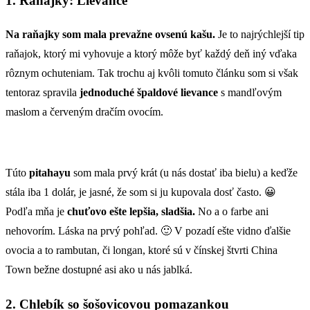
1. Raňajky: Lievance
Na raňajky som mala prevažne ovsenú kašu.
Je to najrýchlejší tip
raňajok, ktorý mi vyhovuje a ktorý môže byť každý deň iný vďaka
rôznym ochuteniam. Tak trochu aj kvôli tomuto článku som si však
tentoraz spravila
jednoduché špaldové lievance
s mandľovým
maslom a červeným dračím ovocím.
Túto
pitahayu
som mala prvý krát (u nás dostať iba bielu) a keďže
stála iba 1 dolár, je jasné, že som si ju kupovala dosť často. 😀
Podľa mňa je
chuťovo ešte lepšia, sladšia.
No a o farbe ani
nehovorím. Láska na prvý pohľad. 🙂 V pozadí ešte vidno ďalšie
ovocia a to rambutan, či longan, ktoré sú v čínskej štvrti China
Town bežne dostupné asi ako u nás jablká.
2. Chlebík so šošovicovou pomazankou