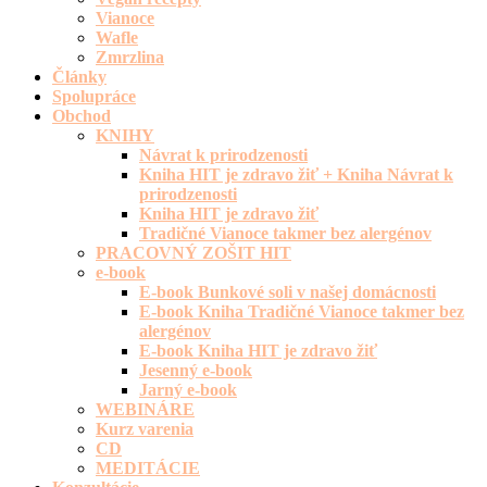
Vianoce
Wafle
Zmrzlina
Články
Spolupráce
Obchod
KNIHY
Návrat k prirodzenosti
Kniha HIT je zdravo žiť + Kniha Návrat k
prirodzenosti
Kniha HIT je zdravo žiť
Tradičné Vianoce takmer bez alergénov
PRACOVNÝ ZOŠIT HIT
e-book
E-book Bunkové soli v našej domácnosti
E-book Kniha Tradičné Vianoce takmer bez
alergénov
E-book Kniha HIT je zdravo žiť
Jesenný e-book
Jarný e-book
WEBINÁRE
Kurz varenia
CD
MEDITÁCIE