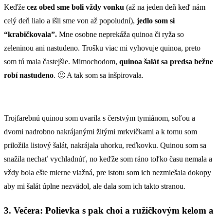
Keďže
cez obed sme boli vždy vonku
(až na jeden deň keď nám
celý deň lialo a išli sme von až popoludní),
jedlo som si
“krabičkovala”.
Mne osobne neprekáža quinoa či ryža so
zeleninou ani nastudeno. Trošku viac mi vyhovuje quinoa, preto
som tú mala častejšie. Mimochodom,
quinoa šalát sa predsa bežne
robí nastudeno
. 🙂 A tak som sa inšpirovala.
Trojfarebnú quinou som uvarila s čerstvým tymiánom, soľou a
dvomi nadrobno nakrájanými žltými mrkvičkami a k tomu som
priložila listový šalát, nakrájala uhorku, reďkovku. Quinou som sa
snažila nechať vychladnúť, no keďže som ráno toľko času nemala a
vždy bola ešte mierne vlažná, pre istotu som ich nezmiešala dokopy
aby mi šalát úplne nezvädol, ale dala som ich takto stranou.
3. Večera: Polievka s pak choi a ružičkovým kelom a