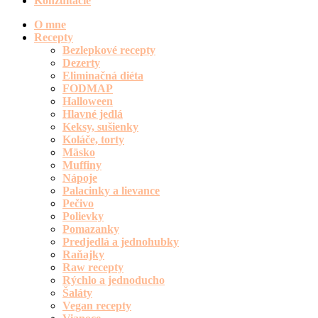
Konzultácie
O mne
Recepty
Bezlepkové recepty
Dezerty
Eliminačná diéta
FODMAP
Halloween
Hlavné jedlá
Keksy, sušienky
Koláče, torty
Mäsko
Muffiny
Nápoje
Palacinky a lievance
Pečivo
Polievky
Pomazanky
Predjedlá a jednohubky
Raňajky
Raw recepty
Rýchlo a jednoducho
Šaláty
Vegan recepty