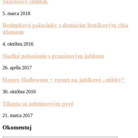
Škoricový chlebík
5. marca 2018
Bezlepkové palacinky s domácim hruškovým chia
džemom
4. októbra 2016
Sladké pokušenie s granátovým jabkom
26. apríla 2017
Happy Halloween + recept na jablkové „zúbky“
30. októbra 2016
Tilapia so zeleninovým pyré
21. marca 2017
Okomentuj