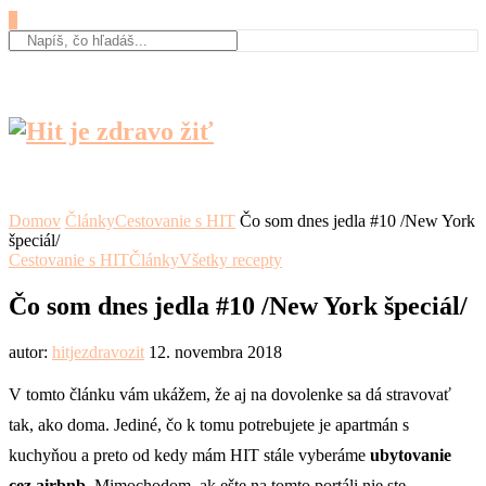
0
Domov
Články
Cestovanie s HIT
Čo som dnes jedla #10 /New York
špeciál/
Cestovanie s HIT
Články
Všetky recepty
Čo som dnes jedla #10 /New York špeciál/
autor:
hitjezdravozit
12. novembra 2018
V tomto článku vám ukážem, že aj na dovolenke sa dá stravovať
tak, ako doma. Jediné, čo k tomu potrebujete je apartmán s
kuchyňou a preto od kedy mám HIT stále vyberáme
ubytovanie
cez airbnb.
Mimochodom, ak ešte na tomto portáli nie ste