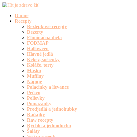
O mne
Recepty
Bezlepkové recepty
Dezerty
Eliminačná diéta
FODMAP
Halloween
Hlavné jedlá
Keksy, sušienky
Koláče, torty
Mäsko
Muffiny
Nápoje
Palacinky a lievance
Pečivo
Polievky
Pomazanky
Predjedlá a jednohubky
Raňajky
Raw recepty
Rýchlo a jednoducho
Šaláty
Vegan recepty