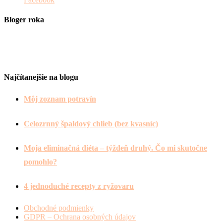
Bloger roka
Najčítanejšie na blogu
Môj zoznam potravín
Celozrnný špaldový chlieb (bez kvasníc)
Moja eliminačná diéta – týždeň druhý. Čo mi skutočne
pomohlo?
4 jednoduché recepty z ryžovaru
Obchodné podmienky
GDPR – Ochrana osobných údajov