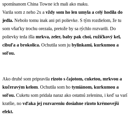
spomínanom China Towne ich mali ako maku.
Varila som z neho 2x a
vždy som ho len umyla a celý hodila do
jedla.
Nebolo tomu inak ani pri polievke. S tým rozdielom, že tu
som vňaťky trochu orezala, pretože by sa rýchlo rozvarili. Do
polievky teda išla
mrkva, zeler, baby pak choi, ružičkový kel,
cibuľa a brokolica.
Ochutila som ju
bylinkami, kurkumou a
soľou.
Ako druhé som pripravila
rizoto s čajotom, cuketou, mrkvou a
kučeravým kelom
. Ochutila som ho
tymiánom, kurkumou a
soľou.
Cuketu som pridala naraz ako ostatnú zeleninu, i keď sa varí
kratšie, no
vďaka jej rozvareniu dosiahne rizoto krémovejší
efekt.