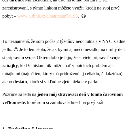
zaregistrovaní, s týmto linkom môžete využiť kredit na svoj prvý
pobyt –
www.airbnb.cz/c/patriciam54193
. 😉
To neznamená, že som počas 2 týždňov neochutnala v NYC žiadne
jedlo. 🙂 Je to len istota, že ak by mi aj niečo nesadlo, na druhý deň
si pripravím svoje. Okrem toho je fajn, že si viete pripraviť
svoje
raňajky
, keďže histaminik môže mať v hoteloch problém aj s
raňajkami (najmä ten, ktorý má pridruženú aj celiakiu, či lakztózu)
alebo
desiatu
, ktorú si v kľudne zjete niekde v parku.
Pozrime sa teda na
jeden môj stravovací deň v tomto čarovnom
veľkomeste
, ktoré som si zamilovala hneď na prvý krát.