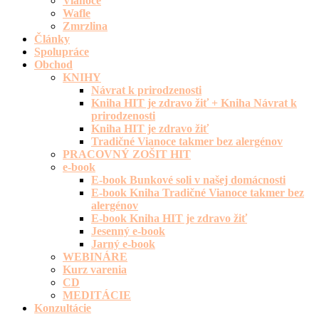
Vianoce
Wafle
Zmrzlina
Články
Spolupráce
Obchod
KNIHY
Návrat k prirodzenosti
Kniha HIT je zdravo žiť + Kniha Návrat k
prirodzenosti
Kniha HIT je zdravo žiť
Tradičné Vianoce takmer bez alergénov
PRACOVNÝ ZOŠIT HIT
e-book
E-book Bunkové soli v našej domácnosti
E-book Kniha Tradičné Vianoce takmer bez
alergénov
E-book Kniha HIT je zdravo žiť
Jesenný e-book
Jarný e-book
WEBINÁRE
Kurz varenia
CD
MEDITÁCIE
Konzultácie