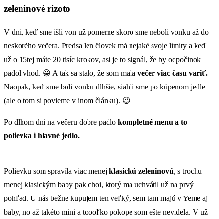
zeleninové rizoto
V dni, keď sme išli von už pomerne skoro sme neboli vonku až do
neskorého večera. Predsa len človek má nejaké svoje limity a keď
už o 15tej máte 20 tisíc krokov, asi je to signál, že by odpočinok
padol vhod. 😀 A tak sa stalo, že som mala
večer viac času variť.
Naopak, keď sme boli vonku dlhšie, siahli sme po kúpenom jedle
(ale o tom si povieme v inom článku). 😉
Po dlhom dni na večeru dobre padlo
kompletné menu a to
polievka i hlavné jedlo.
Polievku som spravila viac menej
klasickú zeleninovú
, s trochu
menej klasickým baby pak choi, ktorý ma uchvátil už na prvý
pohľad. U nás bežne kupujem ten veľký, sem tam majú v Yeme aj
baby, no až takéto mini a toooľko pokope som ešte nevidela. V už