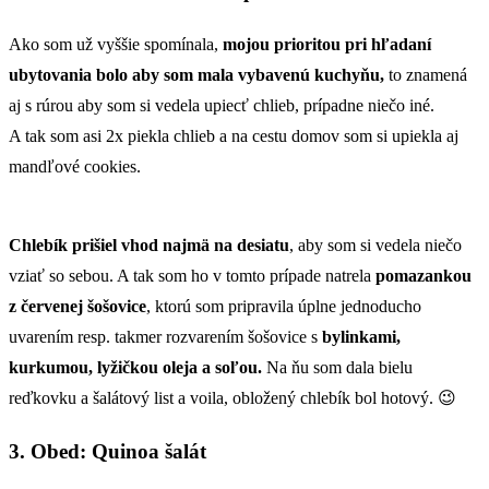
Ako som už vyššie spomínala,
mojou prioritou pri hľadaní
ubytovania bolo aby som mala vybavenú kuchyňu,
to znamená
aj s rúrou aby som si vedela upiecť chlieb, prípadne niečo iné.
A tak som asi 2x piekla chlieb a na cestu domov som si upiekla aj
mandľové cookies.
Chlebík prišiel vhod najmä na desiatu
, aby som si vedela niečo
vziať so sebou. A tak som ho v tomto prípade natrela
pomazankou
z červenej šošovice
, ktorú som pripravila úplne jednoducho
uvarením resp. takmer rozvarením šošovice s
bylinkami,
kurkumou, lyžičkou oleja a soľou.
Na ňu som dala bielu
reďkovku a šalátový list a voila, obložený chlebík bol hotový. 😉
3. Obed: Quinoa šalát