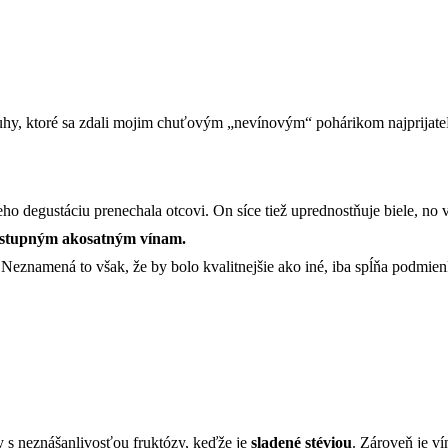
hy, ktoré sa zdali mojim chuťovým „nevínovým“ pohárikom najprijateľn
jeho degustáciu prenechala otcovi. On síce tiež uprednostňuje biele, n
dostupným akosatným vínam.
 Neznamená to však, že by bolo kvalitnejšie ako iné, iba spĺňa podmie
 s neznášanlivosťou fruktózy, keďže je
sladené stéviou
. Zároveň je ví