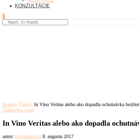
MEDITÁCIE
KONZULTÁCIE
0
Domov
Články
In Vino Veritas alebo ako dopadla ochutnávka bezhi
Články
Recenzie
In Vino Veritas alebo ako dopadla ochutn
autor:
hitjezdravozit
8. augusta 2017