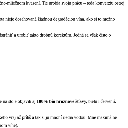
lčno-mliečnom kvasení. Tie urobia svoju prácu – teda konverziu ostrej
ta nieje dosahovaná žiadnou degradáciou vína, ako si to možno
rániť a urobiť takto drobnú korektúru. Jedná sa však čisto o
na stole objavili aj
100% bio hroznové šťavy,
bielu i červenú.
eho vraj až príliš a tak si ju mnohí riedia vodou. Mne maximálne
nom víne).