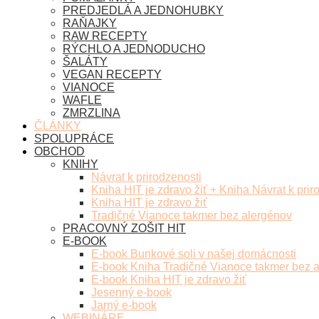
PREDJEDLÁ A JEDNOHUBKY
RAŇAJKY
RAW RECEPTY
RÝCHLO A JEDNODUCHO
ŠALÁTY
VEGAN RECEPTY
VIANOCE
WAFLE
ZMRZLINA
ČLÁNKY
SPOLUPRÁCE
OBCHOD
KNIHY
Návrat k prirodzenosti
Kniha HIT je zdravo žiť + Kniha Návrat k prir
Kniha HIT je zdravo žiť
Tradičné Vianoce takmer bez alergénov
PRACOVNÝ ZOŠIT HIT
E-BOOK
E-book Bunkové soli v našej domácnosti
E-book Kniha Tradičné Vianoce takmer bez 
E-book Kniha HIT je zdravo žiť
Jesenný e-book
Jarný e-book
WEBINÁRE