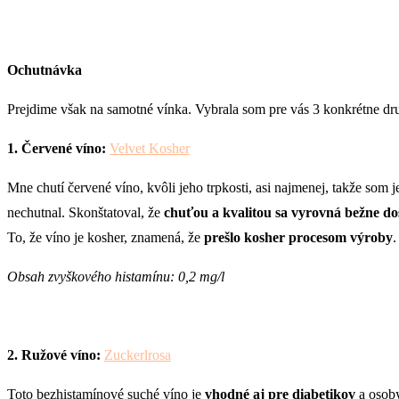
Ochutnávka
Prejdime však na samotné vínka. Vybrala som pre vás 3 konkrétne dru
1. Červené víno:
Velvet Kosher
Mne chutí červené víno, kvôli jeho trpkosti, asi najmenej, takže som 
nechutnal. Skonštatoval, že
chuťou a kvalitou sa vyrovná bežne 
To, že víno je kosher, znamená, že
prešlo kosher procesom výroby
.
Obsah zvyškového histamínu: 0,2 mg/l
2. Ružové víno:
Zuckerlrosa
Toto bezhistamínové suché víno je
vhodné aj pre diabetikov
a osoby