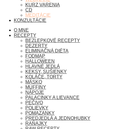
KURZ VARENIA
CD
MEDITÁCIE
KONZULTÁCIE
O MNE
RECEPTY
BEZLEPKOVÉ RECEPTY
DEZERTY
ELIMINAČNÁ DIÉTA
FODMAP
HALLOWEEN
HLAVNÉ JEDLÁ
KEKSY, SUŠIENKY
KOLÁČE, TORTY
MÄSKO
MUFFINY
NÁPOJE
PALACINKY A LIEVANCE
PEČIVO
POLIEVKY
POMAZANKY
PREDJEDLÁ A JEDNOHUBKY
RAŇAJKY
RAW RECEPTY