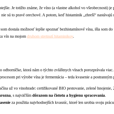
ejšie. Je totižto známe, že víno (a vlastne alkohol vo všeobecnosti) je
 nie sú to pravé orechové. A potom, keď histaminik „zhreší“ nastávajú
som dostala možnosť lepšie spoznať bezhistamínové vína, išla som do to
ku vín na mojom
druhom stretnutí hitaminikov
.
o odborníčke, ktorá nám o týchto zvláštnych vínach porozprávala viac.
 procesom pri výrobe vína je fermentácia – teda kvasenie a postranným
začína už vo vinohrade: certifikované BIO pestovanie, zelené hnojeni
hrozna
, s najväčším
dôrazom na čistotu a hygienu spracovania
.
asenie
za použitia najvhodnejších kvasníc, ktoré len urobia svoju prác