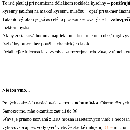
To isté platí aj pri nesmierne dôležitom rozklade kyseliny –
používajú
kyseliny jablčnej na mäkkú kyselinu mliečnu – opäť pri takmer žiadne
Takouto výrobou je počas celého procesu sledovaný cieľ –
zabezpeči
niektorí myslia.
Ak by zostatková hodnota napriek tomu bola mierne nad 0,1mg/l vyvin
fyzikálny proces bez použitia chemických látok.
Detailnejšie informácie si výrobca samozrejme uchováva, v rámci vý
Nie iba víno…
Po týchto slovách nasledovala samotná
ochutnávka
. Okrem rôznych d
Samozrejme, mňa okamžite zaujali tie 😀
Šťava je priamo lisovaná z BIO hrozna Hareterových viníc a neobsahuj
vyhovovala aj bez vody (veď viete, že sladké milujem).
Obe
mi chutil