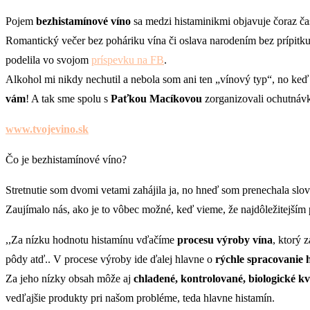
Pojem
bezhistamínové víno
sa medzi histaminikmi objavuje čoraz čast
Romantický večer bez poháriku vína či oslava narodením bez prípitku
podelila vo svojom
príspevku na FB
.
Alkohol mi nikdy nechutil a nebola som ani ten „vínový typ“, no keď 
vám
! A tak sme spolu s
Paťkou Macíkovou
zorganizovali ochutnáv
www.tvojevino.sk
Čo je bezhistamínové víno?
Stretnutie som dvomi vetami zahájila ja, no hneď som prenechala slov
Zaujímalo nás, ako je to vôbec možné, keď vieme, že najdôležitejším
,,Za nízku hodnotu histamínu vďačíme
procesu výroby vína
, ktorý 
pôdy atď.. V procese výroby ide ďalej hlavne o
rýchle spracovanie 
Za jeho nízky obsah môže aj
chladené, kontrolované, biologické kv
vedľajšie produkty pri našom probléme, teda hlavne histamín.