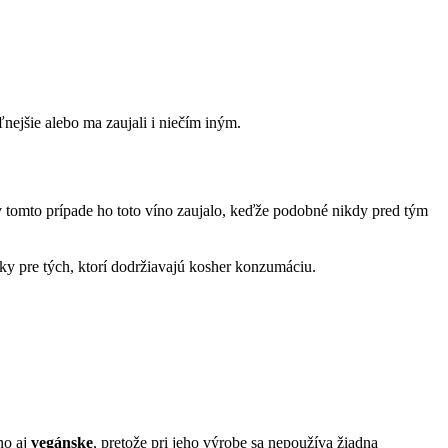
ejšie alebo ma zaujali i niečím iným.
o v tomto prípade ho toto víno zaujalo, keďže podobné nikdy pred tým
nky pre tých, ktorí dodržiavajú kosher konzumáciu.
no aj
vegánske
, pretože pri jeho výrobe sa nepoužíva žiadna