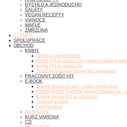
RÝCHLO A JEDNODUCHO
ŠALÁTY
VEGAN RECEPTY
VIANOCE
WAFLE
ZMRZLINA
ČLÁNKY
SPOLUPRÁCE
OBCHOD
KNIHY
Návrat k prirodzenosti
Kniha HIT je zdravo žiť + Kniha Návrat k prir
Kniha HIT je zdravo žiť
Tradičné Vianoce takmer bez alergénov
PRACOVNÝ ZOŠIT HIT
E-BOOK
E-book Bunkové soli v našej domácnosti
E-book Kniha Tradičné Vianoce takmer bez 
E-book Kniha HIT je zdravo žiť
Jesenný e-book
Jarný e-book
WEBINÁRE
KURZ VARENIA
CD