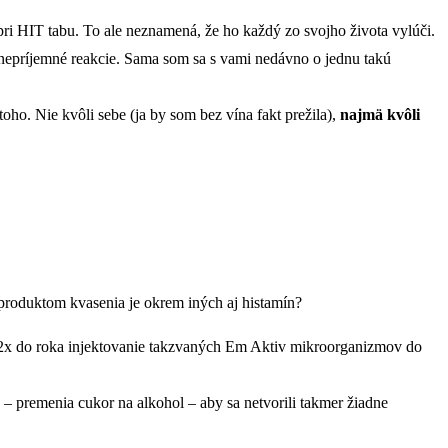
 pri HIT tabu. To ale neznamená, že ho každý zo svojho života vylúči.
 nepríjemné reakcie. Sama som sa s vami nedávno o jednu takú
ho. Nie kvôli sebe (ja by som bez vína fakt prežila),
najmä kvôli
 produktom kvasenia je okrem iných aj histamín?
e, 2x do roka injektovanie takzvaných Em Aktiv mikroorganizmov do
u – premenia cukor na alkohol – aby sa netvorili takmer žiadne