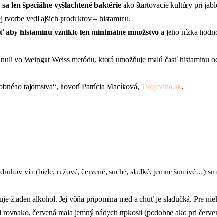
 sa len špeciálne vyšlachtené baktérie
ako štartovacie kultúry pri jab
j tvorbe vedľajších produktov – histamínu.
ť aby histamínu vzniklo len minimálne množstvo
a jeho nízka hodno
uli vo Weingut Weiss metódu, ktorá umožňuje malú časť histaminu odst
robného tajomstva“, hovorí Patrícia Macíková,
Tvojevino.sk
.
ruhov vín (biele, ružové, červené, suché, sladké, jemne šumivé…) sme 
e žiaden alkohol. Jej vôňa pripomína med a chuť je sladučká. Pre niek
i rovnako, červená mala jemný nádych trpkosti (podobne ako pri červe