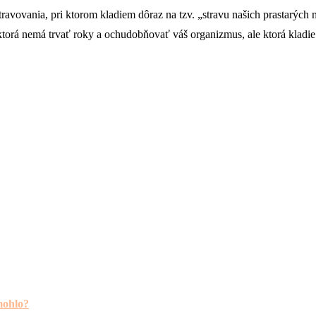
vovania, pri ktorom kladiem dôraz na tzv. „stravu našich prastarých m
orá nemá trvať roky a ochudobňovať váš organizmus, ale ktorá kladie 
mohlo?