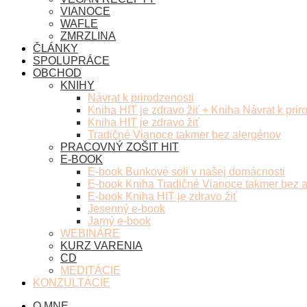
VIANOCE
WAFLE
ZMRZLINA
ČLÁNKY
SPOLUPRÁCE
OBCHOD
KNIHY
Návrat k prirodzenosti
Kniha HIT je zdravo žiť + Kniha Návrat k prir
Kniha HIT je zdravo žiť
Tradičné Vianoce takmer bez alergénov
PRACOVNÝ ZOŠIT HIT
E-BOOK
E-book Bunkové soli v našej domácnosti
E-book Kniha Tradičné Vianoce takmer bez 
E-book Kniha HIT je zdravo žiť
Jesenný e-book
Jarný e-book
WEBINÁRE
KURZ VARENIA
CD
MEDITÁCIE
KONZULTÁCIE
O MNE