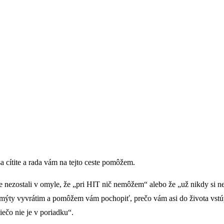
a cítite a rada vám na tejto ceste pomôžem.
te nezostali v omyle, že „pri HIT nič nemôžem“ alebo že „už nikdy si 
 mýty vyvrátim a pomôžem vám pochopiť, prečo vám asi do života vstúpil
iečo nie je v poriadku“.