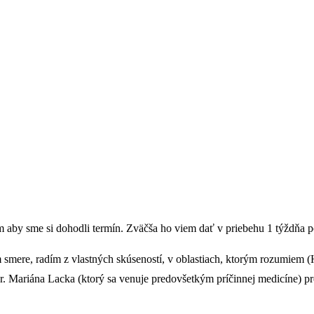
m aby sme si dohodli termín. Zväčša ho viem dať v priebehu 1 týždňa 
 smere, radím z vlastných skúseností, v oblastiach, ktorým rozumiem 
ariána Lacka (ktorý sa venuje predovšetkým príčinnej medicíne) pre p