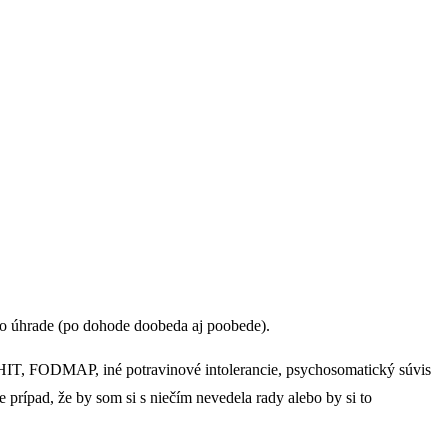
po úhrade (po dohode doobeda aj poobede).
(HIT, FODMAP, iné potravinové intolerancie, psychosomatický súvis
rípad, že by som si s niečím nevedela rady alebo by si to