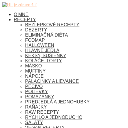
O MNE
RECEPTY
BEZLEPKOVÉ RECEPTY
DEZERTY
ELIMINAČNÁ DIÉTA
FODMAP
HALLOWEEN
HLAVNÉ JEDLÁ
KEKSY, SUŠIENKY
KOLÁČE, TORTY
MÄSKO
MUFFINY
NÁPOJE
PALACINKY A LIEVANCE
PEČIVO
POLIEVKY
POMAZANKY
PREDJEDLÁ A JEDNOHUBKY
RAŇAJKY
RAW RECEPTY
RÝCHLO A JEDNODUCHO
ŠALÁTY
VEGAN RECEPTY