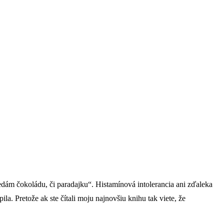
nedám čokoládu, či paradajku“. Histamínová intolerancia ani zďaleka
a. Pretože ak ste čítali moju najnovšiu knihu tak viete, že