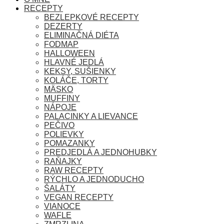
RECEPTY
BEZLEPKOVÉ RECEPTY
DEZERTY
ELIMINAČNÁ DIÉTA
FODMAP
HALLOWEEN
HLAVNÉ JEDLÁ
KEKSY, SUŠIENKY
KOLÁČE, TORTY
MÄSKO
MUFFINY
NÁPOJE
PALACINKY A LIEVANCE
PEČIVO
POLIEVKY
POMAZANKY
PREDJEDLÁ A JEDNOHUBKY
RAŇAJKY
RAW RECEPTY
RÝCHLO A JEDNODUCHO
ŠALÁTY
VEGAN RECEPTY
VIANOCE
WAFLE