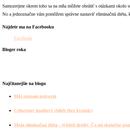
Samozrejme okrem toho sa na mňa môžete obrátiť s otázkami okolo stra
No a jednoznačne vám pomôžem správne nastaviť eliminačnú diétu, kt
Nájdete ma na Facebooku
Facebook
Bloger roka
Najčítanejšie na blogu
Môj zoznam potravín
Celozrnný špaldový chlieb (bez kvasníc)
Moja eliminačná diéta – týždeň druhý. Čo mi skutočne po