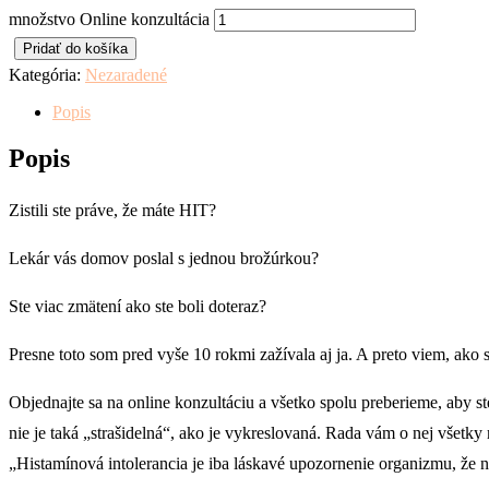
množstvo Online konzultácia
Pridať do košíka
Kategória:
Nezaradené
Popis
Popis
Zistili ste práve, že máte HIT?
Lekár vás domov poslal s jednou brožúrkou?
Ste viac zmätení ako ste boli doteraz?
Presne toto som pred vyše 10 rokmi zažívala aj ja. A preto viem, ako s
Objednajte sa na online konzultáciu a všetko spolu preberieme, aby s
nie je taká „strašidelná“, ako je vykreslovaná. Rada vám o nej všetky
„Histamínová intolerancia je iba láskavé upozornenie organizmu, že n