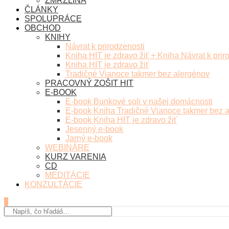
ZMRZLINA
ČLÁNKY
SPOLUPRÁCE
OBCHOD
KNIHY
Návrat k prirodzenosti
Kniha HIT je zdravo žiť + Kniha Návrat k prir
Kniha HIT je zdravo žiť
Tradičné Vianoce takmer bez alergénov
PRACOVNÝ ZOŠIT HIT
E-BOOK
E-book Bunkové soli v našej domácnosti
E-book Kniha Tradičné Vianoce takmer bez 
E-book Kniha HIT je zdravo žiť
Jesenný e-book
Jarný e-book
WEBINÁRE
KURZ VARENIA
CD
MEDITÁCIE
KONZULTÁCIE
0