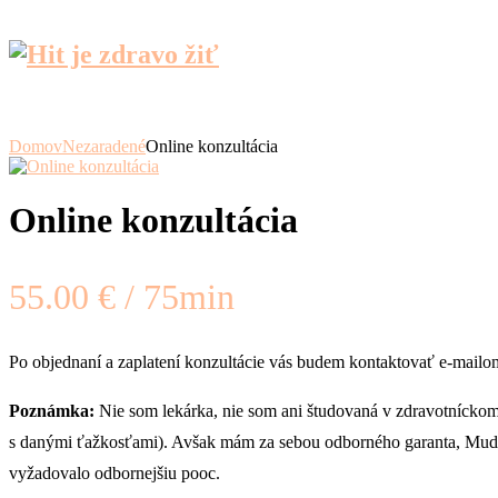
Domov
Nezaradené
Online konzultácia
Online konzultácia
55.00
€
Po objednaní a zaplatení konzultácie vás budem kontaktovať e-mailo
Poznámka:
Nie som lekárka, nie som ani študovaná v zdravotníckom
s danými ťažkosťami). Avšak mám za sebou odborného garanta, Mudr. M
vyžadovalo odbornejšiu pooc.