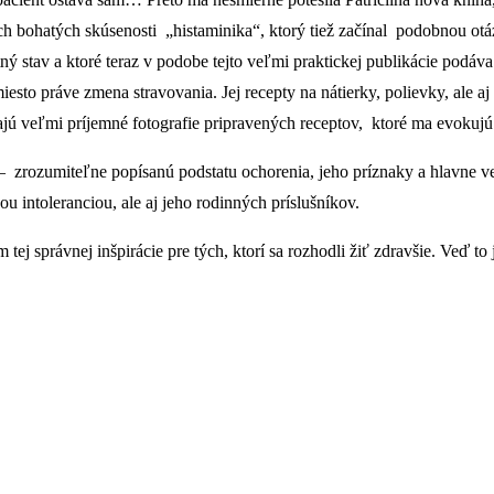
ch bohatých skúsenosti „histaminika“, ktorý tiež začínal podobnou otáz
ný stav a ktoré teraz v podobe tejto veľmi praktickej publikácie podáva
esto práve zmena stravovania. Jej recepty na nátierky, polievky, ale a
vajú veľmi príjemné fotografie pripravených receptov, ktoré ma evokuj
 zrozumiteľne popísanú podstatu ochorenia, jeho príznaky a hlavne ve
u intoleranciou, ale aj jeho rodinných príslušníkov.
tej správnej inšpirácie pre tých, ktorí sa rozhodli žiť zdravšie. Veď 