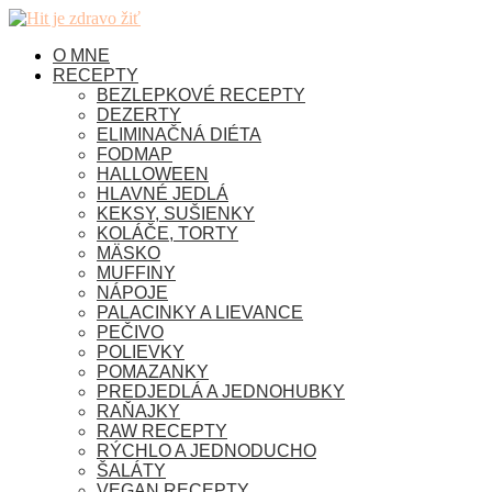
O MNE
RECEPTY
BEZLEPKOVÉ RECEPTY
DEZERTY
ELIMINAČNÁ DIÉTA
FODMAP
HALLOWEEN
HLAVNÉ JEDLÁ
KEKSY, SUŠIENKY
KOLÁČE, TORTY
MÄSKO
MUFFINY
NÁPOJE
PALACINKY A LIEVANCE
PEČIVO
POLIEVKY
POMAZANKY
PREDJEDLÁ A JEDNOHUBKY
RAŇAJKY
RAW RECEPTY
RÝCHLO A JEDNODUCHO
ŠALÁTY
VEGAN RECEPTY