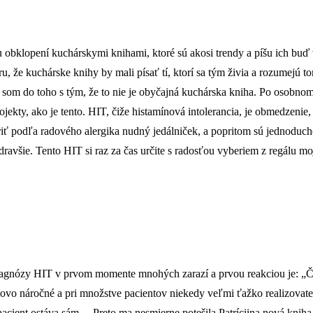
u obklopení kuchárskymi knihami, ktoré sú akosi trendy a píšu ich b
 že kuchárske knihy by mali písať tí, ktorí sa tým živia a rozumejú to
l som do toho s tým, že to nie je obyčajná kuchárska kniha. Po osobnom 
kty, ako je tento. HIT, čiže histamínová intolerancia, je obmedzenie,
striť podľa radového alergika nudný jedálniček, a popritom sú jednoduché
 zdravšie. Tento HIT si raz za čas určite s radosťou vyberiem z regálu 
diagnózy HIT v prvom momente mnohých zarazí a prvou reakciou je: „
sovo náročné a pri množstve pacientov niekedy veľmi ťažko realizovate
ent ostáva sám… Preto ma nesmierne potešila Patríciina nová kniha, k