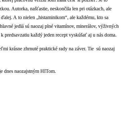
kou. Autorka, našťastie, neskončila len pri otázkach, ale
 ďalej. A to nielen „histaminikom“, ale každému, kto sa
j hlavné jedlá sú naozaj plné vitamínov, minerálov, výživných
ú k predsavzatiu každý jeden recept vyskúšať aj u nás doma.
ľmi krásne zhrnuté praktické rady na záver. Tie sú naozaj
to je dnes naozajstným HITom.