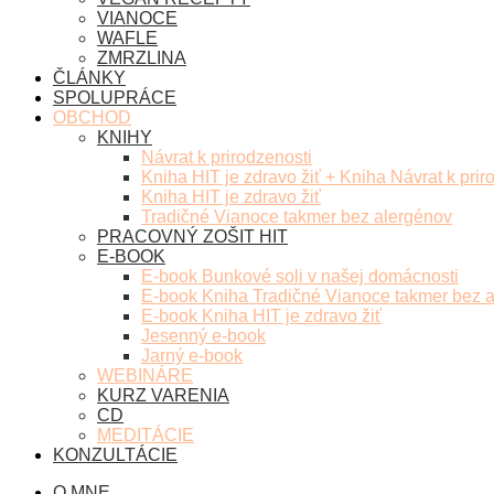
VIANOCE
WAFLE
ZMRZLINA
ČLÁNKY
SPOLUPRÁCE
OBCHOD
KNIHY
Návrat k prirodzenosti
Kniha HIT je zdravo žiť + Kniha Návrat k prir
Kniha HIT je zdravo žiť
Tradičné Vianoce takmer bez alergénov
PRACOVNÝ ZOŠIT HIT
E-BOOK
E-book Bunkové soli v našej domácnosti
E-book Kniha Tradičné Vianoce takmer bez 
E-book Kniha HIT je zdravo žiť
Jesenný e-book
Jarný e-book
WEBINÁRE
KURZ VARENIA
CD
MEDITÁCIE
KONZULTÁCIE
O MNE