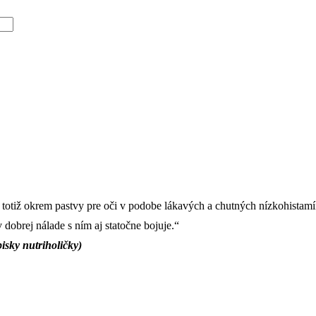
totiž okrem pastvy pre oči v podobe lákavých a chutných nízkohistamíno
obrej nálade s ním aj statočne bojuje.“
isky nutriholičky)