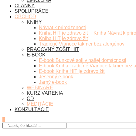
ZMRZLINA
ČLÁNKY
SPOLUPRÁCE
OBCHOD
KNIHY
Návrat k prirodzenosti
Kniha HIT je zdravo žiť + Kniha Návrat k prir
Kniha HIT je zdravo žiť
Tradičné Vianoce takmer bez alergénov
PRACOVNÝ ZOŠIT HIT
E-BOOK
E-book Bunkové soli v našej domácnosti
E-book Kniha Tradičné Vianoce takmer bez 
E-book Kniha HIT je zdravo žiť
Jesenný e-book
Jarný e-book
WEBINÁRE
KURZ VARENIA
CD
MEDITÁCIE
KONZULTÁCIE
0