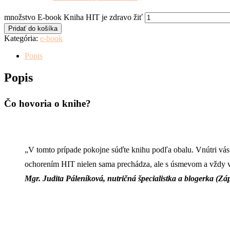
množstvo E-book Kniha HIT je zdravo žiť
Pridať do košíka
Kategória:
e-book
Popis
Popis
Čo hovoria o knihe?
„V tomto prípade pokojne súďte knihu podľa obalu. Vnútri vás 
ochorením HIT nielen sama prechádza, ale s úsmevom a vždy v d
Mgr. Judita Páleníková, nutričná špecialistka a blogerka (Záp