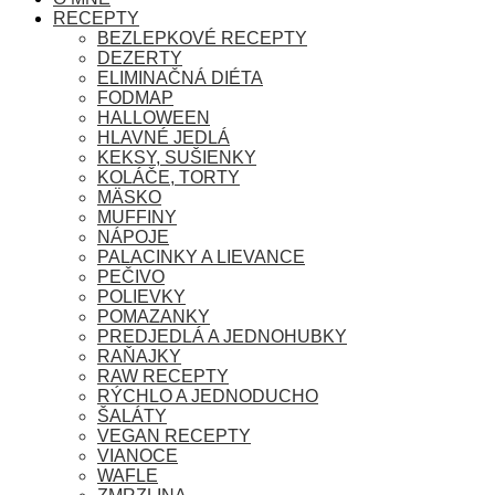
RECEPTY
BEZLEPKOVÉ RECEPTY
DEZERTY
ELIMINAČNÁ DIÉTA
FODMAP
HALLOWEEN
HLAVNÉ JEDLÁ
KEKSY, SUŠIENKY
KOLÁČE, TORTY
MÄSKO
MUFFINY
NÁPOJE
PALACINKY A LIEVANCE
PEČIVO
POLIEVKY
POMAZANKY
PREDJEDLÁ A JEDNOHUBKY
RAŇAJKY
RAW RECEPTY
RÝCHLO A JEDNODUCHO
ŠALÁTY
VEGAN RECEPTY
VIANOCE
WAFLE