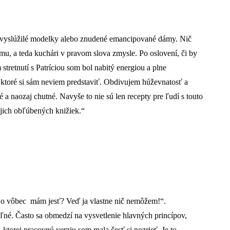
uď vyslúžilé modelky alebo znudené emancipované dámy. Nič
mu, a teda kuchári v pravom slova zmysle. Po oslovení, či by
stretnutí s Patríciou som bol nabitý energiou a plne
 ktoré si sám neviem predstaviť. Obdivujem húževnatosť a
 a naozaj chutné. Navyše to nie sú len recepty pre ľudí s touto
mojich obľúbených knižiek.“
Čo vôbec mám jesť? Veď ja vlastne nič nemôžem!“.
ľné. Často sa obmedzí na vysvetlenie hlavných princípov,
torej pracovnú verziu som mala česť si pozrieť. Je to