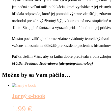
jedinečná a veľmi milá publikácia, ktorá vychádza z jej vlastný
hľadala odpovede, ktoré jej pomohli výrazne zlepšiť jej zdravot
rozhodol pre zdravý životný štýl, v ktorom má nezastupiteľné mi
látok. Sú aj plné fantázie a výraznú pridanú hodnotu jej pridá
Musím pochváliť aj odborne zdatne zvládnutý teoretický úvod –
vzácne a nesmierne dôležité pre každého pacienta s histamínovo
Paťka, želám Vám, aby sa kniha dobre predávala a bola zdrojom 
MUDr. Svetlana Hadvabová (alergológ-imunológ)
Možno by sa Vám páčilo…
Jarný e-book
1.99
€