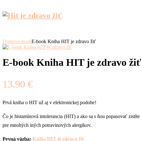
Domov
e-book
E-book Kniha HIT je zdravo žiť
E-book Kniha HIT je zdravo ži
13.90
€
Prvá kniha o HIT už aj v elektronickej podobe!
Čo je histamínová intolerancia (HIT) a ako sa s ňou popasovať zistít
pre mnohých iných potravinových alergikov.
Pevná väzba:
Kniha HIT je zdravo žiť