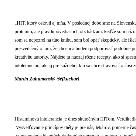
„HIT, ktorý oslovil aj mňa. V poslednej dobe sme na Slovensk
proti nim, ale pravdupovediac ich obchádzam, keďže som názoru,
som sa nepozrel na túto knihu, som bol opäť skeptický, ale išie
presvedčený o tom, že chcem a budem podporovať podobné proje
kreativitu autorky. Nájdete tu naozaj rôzne recepty, ako si spe
intoleranciou, ale aj pre každého, kto sa chce stravovať o čosi
Martin Záhumenský (šéfkuchár)
Histamínová intolerancia je dnes skutočným HITom. Verdikt 
Vysvetľovanie princípov diéty je pre nás, lekárov, pomerne ča
vymenovanie hlavných rizikových potravín a potom „v tom“ paci