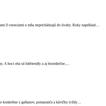
vami či esenciami u mňa neprichádzajú do úvahy. Roky napríklad…
y. A hoci oba sú hitfriendly a aj bezmliečne,…
a to konkrétne z gaštanov, pomaranča a kávičky (vždy…