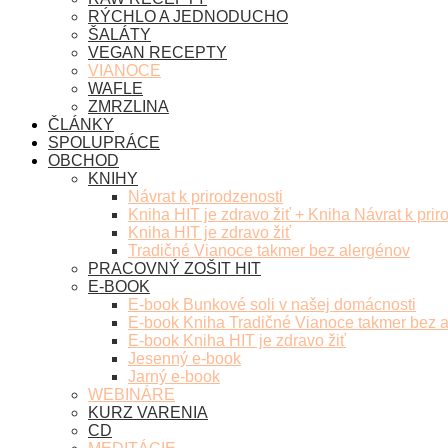
RÝCHLO A JEDNODUCHO
ŠALÁTY
VEGAN RECEPTY
VIANOCE
WAFLE
ZMRZLINA
ČLÁNKY
SPOLUPRÁCE
OBCHOD
KNIHY
Návrat k prirodzenosti
Kniha HIT je zdravo žiť + Kniha Návrat k prir
Kniha HIT je zdravo žiť
Tradičné Vianoce takmer bez alergénov
PRACOVNÝ ZOŠIT HIT
E-BOOK
E-book Bunkové soli v našej domácnosti
E-book Kniha Tradičné Vianoce takmer bez 
E-book Kniha HIT je zdravo žiť
Jesenný e-book
Jarný e-book
WEBINÁRE
KURZ VARENIA
CD