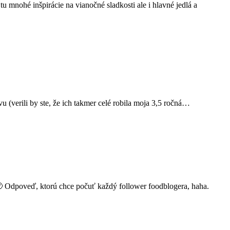
u mnohé inšpirácie na vianočné sladkosti ale i hlavné jedlá a
(verili by ste, že ich takmer celé robila moja 3,5 ročná…
 Odpoveď, ktorú chce počuť každý follower foodblogera, haha.