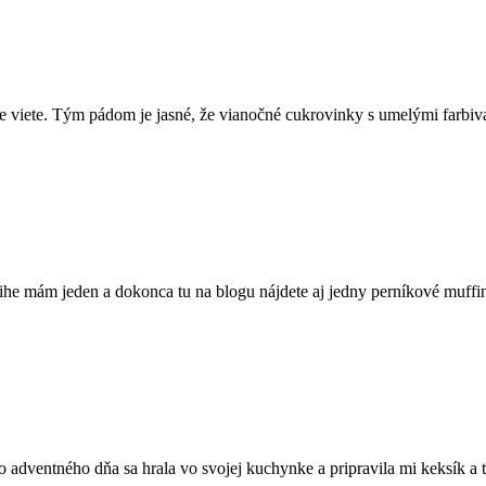
ne viete. Tým pádom je jasné, že vianočné cukrovinky s umelými farbi
ihe mám jeden a dokonca tu na blogu nájdete aj jedny perníkové muffin
o adventného dňa sa hrala vo svojej kuchynke a pripravila mi keksík 