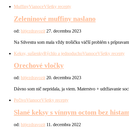
Muffiny
Vianoce
Všetky recepty
Zeleninové muffiny naslano
od:
hitjezdravozit
27. decembra 2023
Na Silvestra som mala vždy trošičku väčší problém s prípravami
Keksy, sušienky
Rýchlo a jednoducho
Vianoce
Všetky recepty
Orechové vločky
od:
hitjezdravozit
20. decembra 2023
Dávno som nič nepridala, ja viem. Materstvo + udržiavanie soci
Pečivo
Vianoce
Všetky recepty
Slané keksy s vínnym octom bez hista
od:
hitjezdravozit
11. decembra 2022