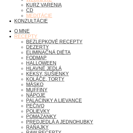
KURZ VARENIA
CD
MEDITÁCIE
KONZULTÁCIE
O MNE
RECEPTY
BEZLEPKOVÉ RECEPTY
DEZERTY
ELIMINAČNÁ DIÉTA
FODMAP
HALLOWEEN
HLAVNÉ JEDLÁ
KEKSY, SUŠIENKY
KOLÁČE, TORTY
MÄSKO
MUFFINY
NÁPOJE
PALACINKY A LIEVANCE
PEČIVO
POLIEVKY
POMAZANKY
PREDJEDLÁ A JEDNOHUBKY
RAŇAJKY
RAW RECEPTY