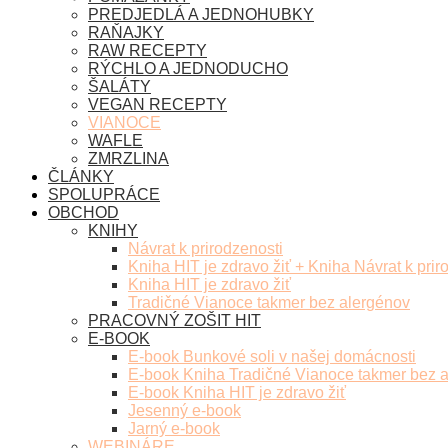
PREDJEDLÁ A JEDNOHUBKY
RAŇAJKY
RAW RECEPTY
RÝCHLO A JEDNODUCHO
ŠALÁTY
VEGAN RECEPTY
VIANOCE
WAFLE
ZMRZLINA
ČLÁNKY
SPOLUPRÁCE
OBCHOD
KNIHY
Návrat k prirodzenosti
Kniha HIT je zdravo žiť + Kniha Návrat k prir
Kniha HIT je zdravo žiť
Tradičné Vianoce takmer bez alergénov
PRACOVNÝ ZOŠIT HIT
E-BOOK
E-book Bunkové soli v našej domácnosti
E-book Kniha Tradičné Vianoce takmer bez 
E-book Kniha HIT je zdravo žiť
Jesenný e-book
Jarný e-book
WEBINÁRE