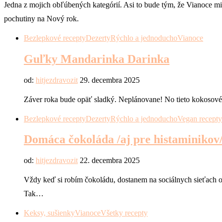
Jedna z mojich obľúbených kategórií. Asi to bude tým, že Vianoce mil
pochutiny na Nový rok.
Bezlepkové recepty
Dezerty
Rýchlo a jednoducho
Vianoce
Guľky Mandarinka Darinka
od:
hitjezdravozit
29. decembra 2025
Záver roka bude opäť sladký. Neplánovane! No tieto kokosové g
Bezlepkové recepty
Dezerty
Rýchlo a jednoducho
Vegan recepty
Domáca čokoláda /aj pre histaminikov
od:
hitjezdravozit
22. decembra 2025
Vždy keď si robím čokoládu, dostanem na sociálnych sieťach
Tak…
Keksy, sušienky
Vianoce
Všetky recepty