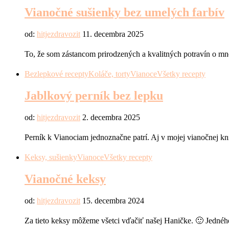
Vianočné sušienky bez umelých farbív
od:
hitjezdravozit
11. decembra 2025
To, že som zástancom prirodzených a kvalitných potravín o m
Bezlepkové recepty
Koláče, torty
Vianoce
Všetky recepty
Jablkový perník bez lepku
od:
hitjezdravozit
2. decembra 2025
Perník k Vianociam jednoznačne patrí. Aj v mojej vianočnej kn
Keksy, sušienky
Vianoce
Všetky recepty
Vianočné keksy
od:
hitjezdravozit
15. decembra 2024
Za tieto keksy môžeme všetci vďačiť našej Haničke. 🙂 Jednéh