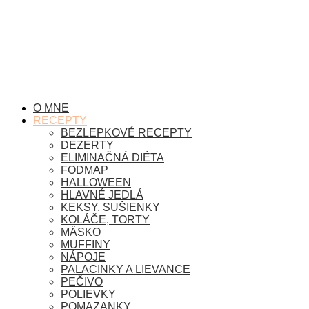
O MNE
RECEPTY
BEZLEPKOVÉ RECEPTY
DEZERTY
ELIMINAČNÁ DIÉTA
FODMAP
HALLOWEEN
HLAVNÉ JEDLÁ
KEKSY, SUŠIENKY
KOLÁČE, TORTY
MÄSKO
MUFFINY
NÁPOJE
PALACINKY A LIEVANCE
PEČIVO
POLIEVKY
POMAZANKY