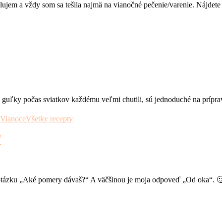
ujem a vždy som sa tešila najmä na vianočné pečenie/varenie. Nájdete t
uľky počas sviatkov každému veľmi chutili, sú jednoduché na prípravu 
Vianoce
Všetky recepty
/
 otázku „Aké pomery dávaš?“ A väčšinou je moja odpoveď „Od oka“. 🙂