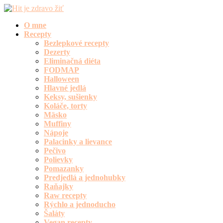
O mne
Recepty
Bezlepkové recepty
Dezerty
Eliminačná diéta
FODMAP
Halloween
Hlavné jedlá
Keksy, sušienky
Koláče, torty
Mäsko
Muffiny
Nápoje
Palacinky a lievance
Pečivo
Polievky
Pomazanky
Predjedlá a jednohubky
Raňajky
Raw recepty
Rýchlo a jednoducho
Šaláty
Vegan recepty