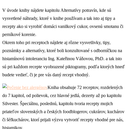
V úvode knihy nájdete kapitolu Alternatívy potravín, kde sú
vysvetlené náhrady, ktoré v knihe používam a tak isto aj tipy a
recepty ako si vyrobiť domáci vanilkový cukor, ovsenú smotanu či
perníkové korenie.
Okrem toho pri receptoch nájdete aj rôzne vysvetlivky, tipy,
poznámky a alternatívy, ktoré boli konzultované s odborníčkou na
histamínovú intoleranciu Ing. Kateřinou Váňovou, PhD. a tak isto
sú pri každom recepte vyobrazené piktogramy, podľa ktorých hneď
budete vedieť, či je pre vás daný recept vhodný.
Kniha obsahuje 72 receptov, rozdelených
do 7 kapitol, od polievok, cez hlavné jedlá, dezerty až po kapitolu
Silvester. Špeciálnu, poslednú, kapitolu tvoria recepty mojich
priateľov slovenských a českých foodblogerov, cukrárov, kuchárov
či šéfkuchárov, ktorí prijali výzvu vytvoriť recepty vhodné pre nás,
histamikov.