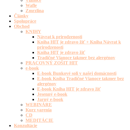
Vianoce
Wafle
Zmrzlina
Články
Spolupráce
Obchod
KNIHY
Návrat k prirodzenosti
Kniha HIT je zdravo žiť + Kniha Návrat k
prirodzenosti
Kniha HIT je zdravo žiť
Tradičné Vianoce takmer bez alergénov
PRACOVNÝ ZOŠIT HIT
e-book
E-book Bunkové soli v našej domácnosti
E-book Kniha Tradičné Vianoce takmer bez
alergénov
E-book Kniha HIT je zdravo žiť
Jesenný e-book
Jarný e-book
WEBINÁRE
Kurz varenia
CD
MEDITÁCIE
Konzultácie