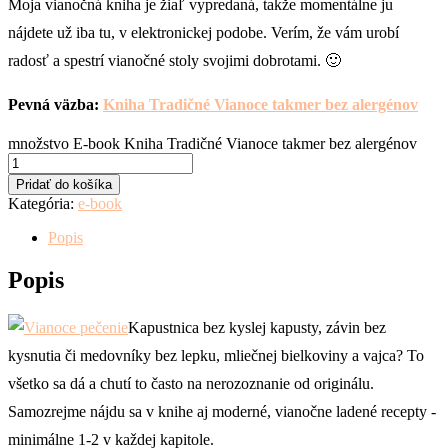
Moja vianočná kniha je žiaľ vypredaná, takže momentálne ju
nájdete už iba tu, v elektronickej podobe. Verím, že vám urobí
radosť a spestrí vianočné stoly svojimi dobrotami. 🙂
Pevná väzba:
Kniha Tradičné Vianoce takmer bez alergénov
množstvo E-book Kniha Tradičné Vianoce takmer bez alergénov
Pridať do košíka
Kategória:
e-book
Popis
Popis
Kapustnica bez kyslej kapusty, závin bez
kysnutia či medovníky bez lepku, mliečnej bielkoviny a vajca? To
všetko sa dá a chutí to často na nerozoznanie od originálu.
Samozrejme nájdu sa v knihe aj moderné, vianočne ladené recepty -
minimálne 1-2 v každej kapitole.