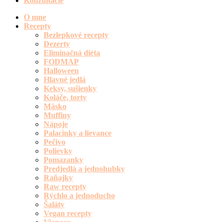
Konzultácie
O mne
Recepty
Bezlepkové recepty
Dezerty
Eliminačná diéta
FODMAP
Halloween
Hlavné jedlá
Keksy, sušienky
Koláče, torty
Mäsko
Muffiny
Nápoje
Palacinky a lievance
Pečivo
Polievky
Pomazanky
Predjedlá a jednohubky
Raňajky
Raw recepty
Rýchlo a jednoducho
Šaláty
Vegan recepty