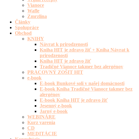
Vianoce
Wafle
Zmrzlina
Články
Spolupráce
Obchod
KNIHY
Návrat k prirodzenosti
Kniha HIT je zdravo žiť + Kniha Návrat k
prirodzenosti
Kniha HIT je zdravo žiť
Tradičné Vianoce takmer bez alergénov
PRACOVNÝ ZOŠIT HIT
e-book
E-book Bunkové soli v našej domácnosti
E-book Kniha Tradičné Vianoce takmer bez
alergénov
E-book Kniha HIT je zdravo žiť
Jesenný e-book
Jarný e-book
WEBINÁRE
Kurz varenia
CD
MEDITÁCIE