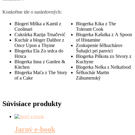
Konkrétne ide o nasledovných:
Blogeri Miška a Kamil z
Blogerka Kika z The
Coolinari
Tolerant Cook
Cukrárka Razija Trnačević
Blogerka Kašulka z A Spoon
Kuchár a bloger Dalibor z
of Histamine
Once Upon a Thyme
Zoskupenie šéfkuchárov
Blogerka Ela Zo srdca do
Šuhajíci pri panvici
Hrnca
Blogerka Piškota zo Stvory z
Blogerka Inna z Garden &
Kuchyne
Kitchen
Blogerka Nelka z Nelkafood
Blogerka Maťa z The Story
Šéfkuchár Martin
of a Cake
Záhumenský
Súvisiace produkty
Jarný e-book