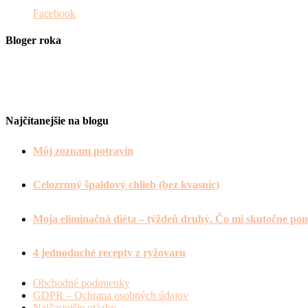
Facebook
Bloger roka
Najčítanejšie na blogu
Môj zoznam potravín
Celozrnný špaldový chlieb (bez kvasníc)
Moja eliminačná diéta – týždeň druhý. Čo mi skutočne po
4 jednoduché recepty z ryžovaru
Obchodné podmienky
GDPR – Ochrana osobných údajov
Najčastejšie otázky