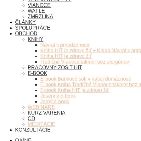
VIANOCE
WAFLE
ZMRZLINA
ČLÁNKY
SPOLUPRÁCE
OBCHOD
KNIHY
Návrat k prirodzenosti
Kniha HIT je zdravo žiť + Kniha Návrat k prir
Kniha HIT je zdravo žiť
Tradičné Vianoce takmer bez alergénov
PRACOVNÝ ZOŠIT HIT
E-BOOK
E-book Bunkové soli v našej domácnosti
E-book Kniha Tradičné Vianoce takmer bez 
E-book Kniha HIT je zdravo žiť
Jesenný e-book
Jarný e-book
WEBINÁRE
KURZ VARENIA
CD
MEDITÁCIE
KONZULTÁCIE
O MNE