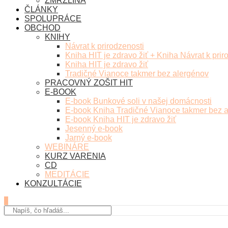
ZMRZLINA
ČLÁNKY
SPOLUPRÁCE
OBCHOD
KNIHY
Návrat k prirodzenosti
Kniha HIT je zdravo žiť + Kniha Návrat k prir
Kniha HIT je zdravo žiť
Tradičné Vianoce takmer bez alergénov
PRACOVNÝ ZOŠIT HIT
E-BOOK
E-book Bunkové soli v našej domácnosti
E-book Kniha Tradičné Vianoce takmer bez 
E-book Kniha HIT je zdravo žiť
Jesenný e-book
Jarný e-book
WEBINÁRE
KURZ VARENIA
CD
MEDITÁCIE
KONZULTÁCIE
0