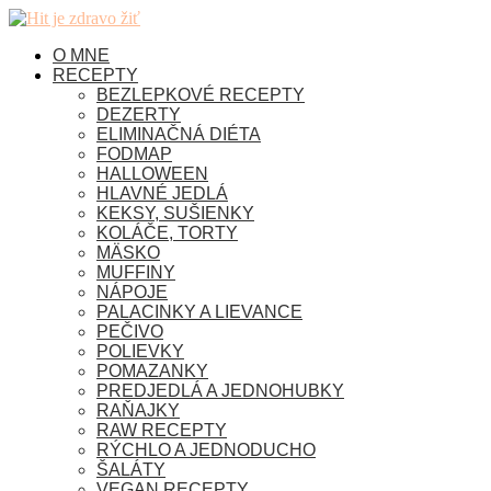
O MNE
RECEPTY
BEZLEPKOVÉ RECEPTY
DEZERTY
ELIMINAČNÁ DIÉTA
FODMAP
HALLOWEEN
HLAVNÉ JEDLÁ
KEKSY, SUŠIENKY
KOLÁČE, TORTY
MÄSKO
MUFFINY
NÁPOJE
PALACINKY A LIEVANCE
PEČIVO
POLIEVKY
POMAZANKY
PREDJEDLÁ A JEDNOHUBKY
RAŇAJKY
RAW RECEPTY
RÝCHLO A JEDNODUCHO
ŠALÁTY
VEGAN RECEPTY