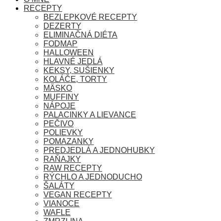
RECEPTY
BEZLEPKOVÉ RECEPTY
DEZERTY
ELIMINAČNÁ DIÉTA
FODMAP
HALLOWEEN
HLAVNÉ JEDLÁ
KEKSY, SUŠIENKY
KOLÁČE, TORTY
MÄSKO
MUFFINY
NÁPOJE
PALACINKY A LIEVANCE
PEČIVO
POLIEVKY
POMAZANKY
PREDJEDLÁ A JEDNOHUBKY
RAŇAJKY
RAW RECEPTY
RÝCHLO A JEDNODUCHO
ŠALÁTY
VEGAN RECEPTY
VIANOCE
WAFLE