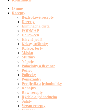
Konzultácie
O mne
Recepty
Bezlepkové recepty
Dezerty
Eliminačná diéta
FODMAP
Halloween
Hlavné jedlá
Keksy, sušienky
Koláče, torty
Mäsko
Muffiny
Nápoje
Palacinky a lievance
Pečivo
Polievky
Pomazanky
Predjedlá a jednohubky
Raňajky
Raw recepty
Rýchlo a jednoducho
Šaláty
Vegan recepty