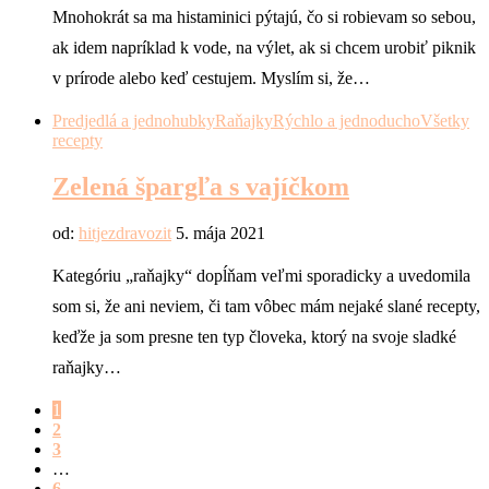
Mnohokrát sa ma histaminici pýtajú, čo si robievam so sebou,
ak idem napríklad k vode, na výlet, ak si chcem urobiť piknik
v prírode alebo keď cestujem. Myslím si, že…
Predjedlá a jednohubky
Raňajky
Rýchlo a jednoducho
Všetky
recepty
Zelená špargľa s vajíčkom
od:
hitjezdravozit
5. mája 2021
Kategóriu „raňajky“ dopĺňam veľmi sporadicky a uvedomila
som si, že ani neviem, či tam vôbec mám nejaké slané recepty,
keďže ja som presne ten typ človeka, ktorý na svoje sladké
raňajky…
1
2
3
…
6