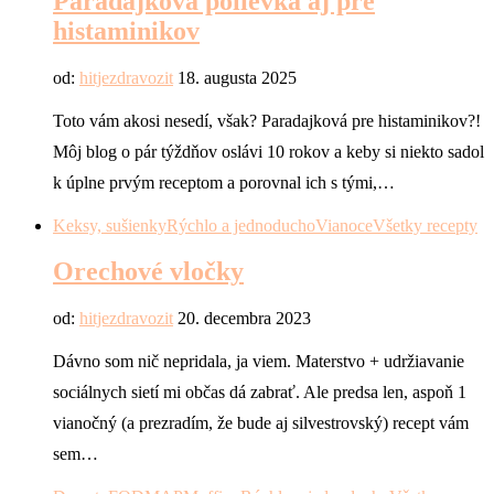
Paradajková polievka aj pre
histaminikov
od:
hitjezdravozit
18. augusta 2025
Toto vám akosi nesedí, však? Paradajková pre histaminikov?!
Môj blog o pár týždňov oslávi 10 rokov a keby si niekto sadol
k úplne prvým receptom a porovnal ich s tými,…
Keksy, sušienky
Rýchlo a jednoducho
Vianoce
Všetky recepty
Orechové vločky
od:
hitjezdravozit
20. decembra 2023
Dávno som nič nepridala, ja viem. Materstvo + udržiavanie
sociálnych sietí mi občas dá zabrať. Ale predsa len, aspoň 1
vianočný (a prezradím, že bude aj silvestrovský) recept vám
sem…