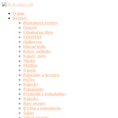
O mne
Recepty
Bezlepkové recepty
Dezerty
Eliminačná diéta
FODMAP
Halloween
Hlavné jedlá
Keksy, sušienky
Koláče, torty
Mäsko
Muffiny
Nápoje
Palacinky a lievance
Pečivo
Polievky
Pomazanky
Predjedlá a jednohubky
Raňajky
Raw recepty
Rýchlo a jednoducho
Šaláty
Vegan recepty