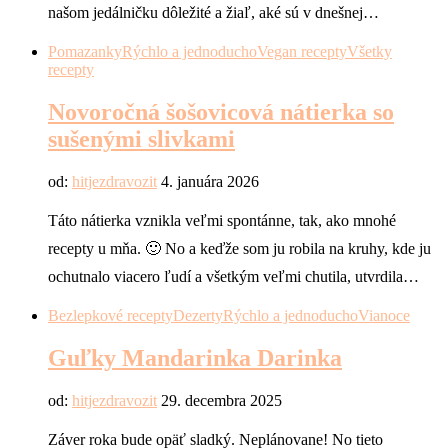
našom jedálničku dôležité a žiaľ, aké sú v dnešnej…
Pomazanky
Rýchlo a jednoducho
Vegan recepty
Všetky
recepty
Novoročná šošovicová nátierka so
sušenými slivkami
od:
hitjezdravozit
4. januára 2026
Táto nátierka vznikla veľmi spontánne, tak, ako mnohé
recepty u mňa. 🙂 No a keďže som ju robila na kruhy, kde ju
ochutnalo viacero ľudí a všetkým veľmi chutila, utvrdila…
Bezlepkové recepty
Dezerty
Rýchlo a jednoducho
Vianoce
Guľky Mandarinka Darinka
od:
hitjezdravozit
29. decembra 2025
Záver roka bude opäť sladký. Neplánovane! No tieto