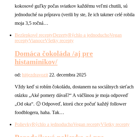
kokosové guľky počas sviatkov každému veľmi chutili, sú
jednoduché na prípravu (verili by ste, že ich takmer celé robila
moja 3,5 ročná…
Bezlepkové recepty
Dezerty
Rýchlo a jednoducho
Vegan
recepty
Vianoce
Všetky recepty
Domáca čokoláda /aj pre
histaminikov/
od:
hitjezdravozit
22. decembra 2025
Vždy keď si robím čokoládu, dostanem na sociálnych sieťach
otázku „Aké pomery dávaš?“ A väčšinou je moja odpoveď
„Od oka“. 🙂 Odpoveď, ktorú chce počuť každý follower
foodblogera, haha. Tak…
Polievky
Rýchlo a jednoducho
Vegan recepty
Všetky recepty