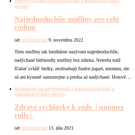
Dezerty
FODMAP
Muffiny
Rýchlo a jednoducho
Všetky
recepty
Najjednoduchšie muffiny pre celú
rodinu
od:
hitjezdravozit
9. novembra 2022
Tieto muffiny tak familiárne nazývam najjednoduchšie,
nadýchané hitfriendly muffiny bez mlieka. Netreba totiž
šľahať zvlášť bielky, neobsahujú žiaden jogurt, smotanu, nie
sú ani kysnuté samozrejme a predsa sú nadýchané. Hotové…
Bezlepkové recepty
Predjedlá a jednohubky
Rýchlo a
jednoducho
Všetky recepty
Zdravé rýchlovky k vode │summer
rolls│
od:
hitjezdravozit
13. júla 2021