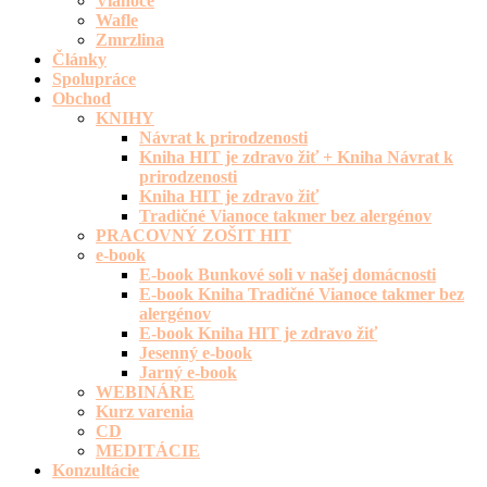
Vianoce
Wafle
Zmrzlina
Články
Spolupráce
Obchod
KNIHY
Návrat k prirodzenosti
Kniha HIT je zdravo žiť + Kniha Návrat k
prirodzenosti
Kniha HIT je zdravo žiť
Tradičné Vianoce takmer bez alergénov
PRACOVNÝ ZOŠIT HIT
e-book
E-book Bunkové soli v našej domácnosti
E-book Kniha Tradičné Vianoce takmer bez
alergénov
E-book Kniha HIT je zdravo žiť
Jesenný e-book
Jarný e-book
WEBINÁRE
Kurz varenia
CD
MEDITÁCIE
Konzultácie