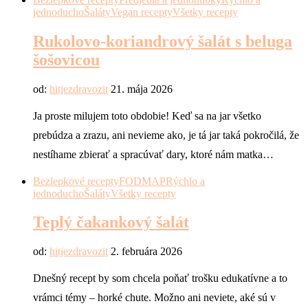
jednoducho
Šaláty
Vegan recepty
Všetky recepty
Rukolovo-koriandrový šalát s beluga
šošovicou
od:
hitjezdravozit
21. mája 2026
Ja proste milujem toto obdobie! Keď sa na jar všetko
prebúdza a zrazu, ani nevieme ako, je tá jar taká pokročilá, že
nestíhame zbierať a spracúvať dary, ktoré nám matka…
Bezlepkové recepty
FODMAP
Rýchlo a
jednoducho
Šaláty
Všetky recepty
Teplý čakankový šalát
od:
hitjezdravozit
2. februára 2026
Dnešný recept by som chcela poňať trošku edukatívne a to
vrámci témy – horké chute. Možno ani neviete, aké sú v