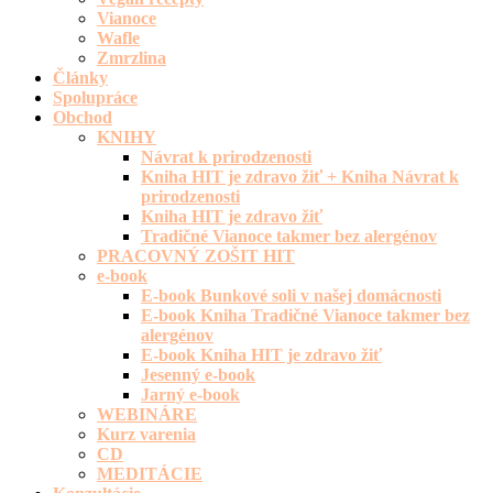
Vianoce
Wafle
Zmrzlina
Články
Spolupráce
Obchod
KNIHY
Návrat k prirodzenosti
Kniha HIT je zdravo žiť + Kniha Návrat k
prirodzenosti
Kniha HIT je zdravo žiť
Tradičné Vianoce takmer bez alergénov
PRACOVNÝ ZOŠIT HIT
e-book
E-book Bunkové soli v našej domácnosti
E-book Kniha Tradičné Vianoce takmer bez
alergénov
E-book Kniha HIT je zdravo žiť
Jesenný e-book
Jarný e-book
WEBINÁRE
Kurz varenia
CD
MEDITÁCIE