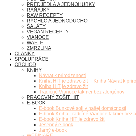
PREDJEDLÁ A JEDNOHUBKY
RAŇAJKY
RAW RECEPTY
RÝCHLO A JEDNODUCHO
ŠALÁTY
VEGAN RECEPTY
VIANOCE
WAFLE
ZMRZLINA
ČLÁNKY
SPOLUPRÁCE
OBCHOD
KNIHY
Návrat k prirodzenosti
Kniha HIT je zdravo žiť + Kniha Návrat k prir
Kniha HIT je zdravo žiť
Tradičné Vianoce takmer bez alergénov
PRACOVNÝ ZOŠIT HIT
E-BOOK
E-book Bunkové soli v našej domácnosti
E-book Kniha Tradičné Vianoce takmer bez 
E-book Kniha HIT je zdravo žiť
Jesenný e-book
Jarný e-book
WEBINÁRE