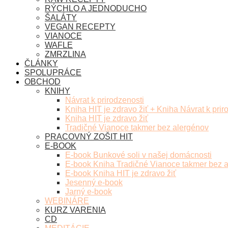
RÝCHLO A JEDNODUCHO
ŠALÁTY
VEGAN RECEPTY
VIANOCE
WAFLE
ZMRZLINA
ČLÁNKY
SPOLUPRÁCE
OBCHOD
KNIHY
Návrat k prirodzenosti
Kniha HIT je zdravo žiť + Kniha Návrat k prir
Kniha HIT je zdravo žiť
Tradičné Vianoce takmer bez alergénov
PRACOVNÝ ZOŠIT HIT
E-BOOK
E-book Bunkové soli v našej domácnosti
E-book Kniha Tradičné Vianoce takmer bez 
E-book Kniha HIT je zdravo žiť
Jesenný e-book
Jarný e-book
WEBINÁRE
KURZ VARENIA
CD