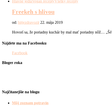
Hlavné jedlá
Vegan recepty
Všetky recepty
Freekeh s hlivou
od:
hitjezdravozit
22. mája 2019
Hovorí sa, že poriadny kuchár by mal mať poriadny nôž… „Šéf
Nájdete ma na Facebooku
Facebook
Bloger roka
Najčítanejšie na blogu
Môj zoznam potravín