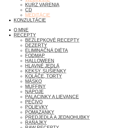
KURZ VARENIA
CD
MEDITÁCIE
KONZULTÁCIE
O MNE
RECEPTY
BEZLEPKOVÉ RECEPTY
DEZERTY
ELIMINAČNÁ DIÉTA
FODMAP
HALLOWEEN
HLAVNÉ JEDLÁ
KEKSY, SUŠIENKY
KOLÁČE, TORTY
MÄSKO
MUFFINY
NÁPOJE
PALACINKY A LIEVANCE
PEČIVO
POLIEVKY
POMAZANKY
PREDJEDLÁ A JEDNOHUBKY
RAŇAJKY
RAW RECEPTY