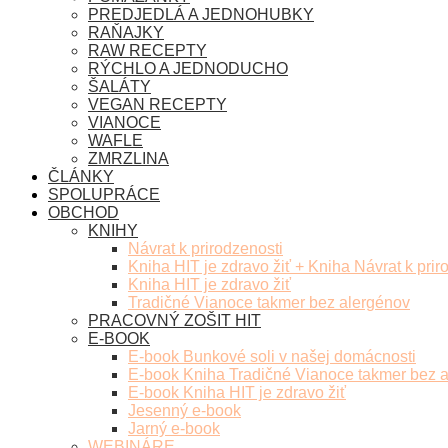
PREDJEDLÁ A JEDNOHUBKY
RAŇAJKY
RAW RECEPTY
RÝCHLO A JEDNODUCHO
ŠALÁTY
VEGAN RECEPTY
VIANOCE
WAFLE
ZMRZLINA
ČLÁNKY
SPOLUPRÁCE
OBCHOD
KNIHY
Návrat k prirodzenosti
Kniha HIT je zdravo žiť + Kniha Návrat k prir
Kniha HIT je zdravo žiť
Tradičné Vianoce takmer bez alergénov
PRACOVNÝ ZOŠIT HIT
E-BOOK
E-book Bunkové soli v našej domácnosti
E-book Kniha Tradičné Vianoce takmer bez 
E-book Kniha HIT je zdravo žiť
Jesenný e-book
Jarný e-book
WEBINÁRE