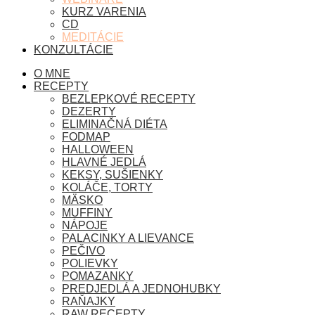
KURZ VARENIA
CD
MEDITÁCIE
KONZULTÁCIE
O MNE
RECEPTY
BEZLEPKOVÉ RECEPTY
DEZERTY
ELIMINAČNÁ DIÉTA
FODMAP
HALLOWEEN
HLAVNÉ JEDLÁ
KEKSY, SUŠIENKY
KOLÁČE, TORTY
MÄSKO
MUFFINY
NÁPOJE
PALACINKY A LIEVANCE
PEČIVO
POLIEVKY
POMAZANKY
PREDJEDLÁ A JEDNOHUBKY
RAŇAJKY
RAW RECEPTY