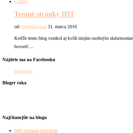
Články
Temné stránky HIT
od:
hitjezdravozit
31. marca 2016
Keďže tento blog vznikol aj kvôli mojim osobným skúsenostiam
hovoriť…
Nájdete ma na Facebooku
Facebook
Bloger roka
Najčítanejšie na blogu
Môj zoznam potravín