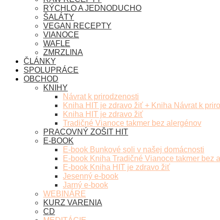
RÝCHLO A JEDNODUCHO
ŠALÁTY
VEGAN RECEPTY
VIANOCE
WAFLE
ZMRZLINA
ČLÁNKY
SPOLUPRÁCE
OBCHOD
KNIHY
Návrat k prirodzenosti
Kniha HIT je zdravo žiť + Kniha Návrat k prir
Kniha HIT je zdravo žiť
Tradičné Vianoce takmer bez alergénov
PRACOVNÝ ZOŠIT HIT
E-BOOK
E-book Bunkové soli v našej domácnosti
E-book Kniha Tradičné Vianoce takmer bez 
E-book Kniha HIT je zdravo žiť
Jesenný e-book
Jarný e-book
WEBINÁRE
KURZ VARENIA
CD