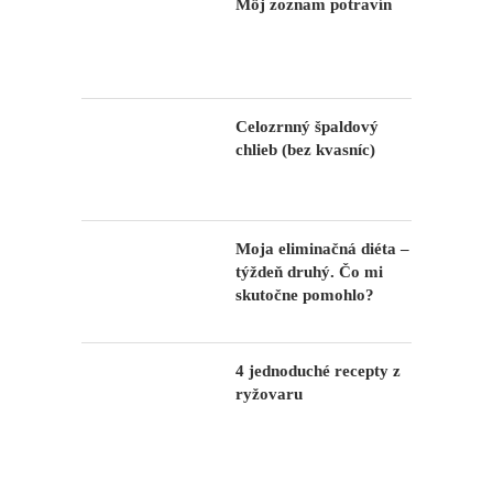
Môj zoznam potravín
Celozrnný špaldový
chlieb (bez kvasníc)
Moja eliminačná diéta –
týždeň druhý. Čo mi
skutočne pomohlo?
4 jednoduché recepty z
ryžovaru