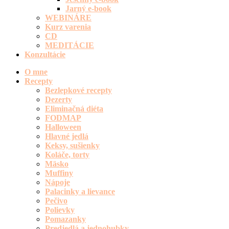
Jarný e-book
WEBINÁRE
Kurz varenia
CD
MEDITÁCIE
Konzultácie
O mne
Recepty
Bezlepkové recepty
Dezerty
Eliminačná diéta
FODMAP
Halloween
Hlavné jedlá
Keksy, sušienky
Koláče, torty
Mäsko
Muffiny
Nápoje
Palacinky a lievance
Pečivo
Polievky
Pomazanky
Predjedlá a jednohubky