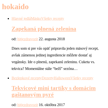
hokaido
Hlavné jedlá
Mäsko
Všetky recepty
Zapekaná plnená zelenina
od:
hitjezdravozit
22. augusta 2018
Dnes som si pre vás opäť pripravila jeden mäsový recept,
avšak zámenou jedinej ingrediencie môžete dostať aj
vegánsky. Ide o plnenú, zapekanú zeleninu. Cuketa vs.
tekvica? Momentálne stále “beží” sezóna…
Bezlepkové recepty
Dezerty
Halloween
Všetky recepty
Tekvicové mini tartíky s domácim
gaštanovým pyré
od:
hitjezdravozit
16. októbra 2017