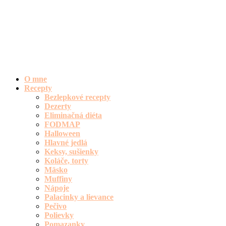
O mne
Recepty
Bezlepkové recepty
Dezerty
Eliminačná diéta
FODMAP
Halloween
Hlavné jedlá
Keksy, sušienky
Koláče, torty
Mäsko
Muffiny
Nápoje
Palacinky a lievance
Pečivo
Polievky
Pomazanky