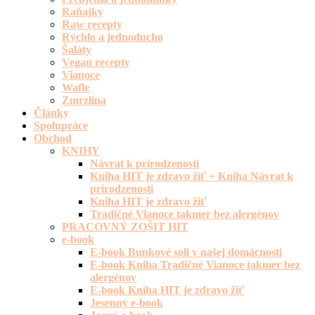
Raňajky
Raw recepty
Rýchlo a jednoducho
Šaláty
Vegan recepty
Vianoce
Wafle
Zmrzlina
Články
Spolupráce
Obchod
KNIHY
Návrat k prirodzenosti
Kniha HIT je zdravo žiť + Kniha Návrat k
prirodzenosti
Kniha HIT je zdravo žiť
Tradičné Vianoce takmer bez alergénov
PRACOVNÝ ZOŠIT HIT
e-book
E-book Bunkové soli v našej domácnosti
E-book Kniha Tradičné Vianoce takmer bez
alergénov
E-book Kniha HIT je zdravo žiť
Jesenný e-book