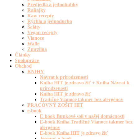
Predjedlá a jednohubky
Raňajky
Raw recepty
Rýchlo a jednoducho
Šaláty
Vegan recepty
Vianoce
Wafle
Zmrzlina
Články
Spolupráce
Obchod
KNIHY
Návrat k prirodzenosti
Kniha HIT je zdravo žiť + Kniha Návrat k
prirodzenosti
Kniha HIT je zdravo žiť
Tradičné Vianoce takmer bez alergénov
PRACOVNÝ ZOŠIT HIT
e-book
E-book Bunkové soli v našej domácnosti
E-book Kniha Tradičné Vianoce takmer bez
alergénov
E-book Kniha HIT je zdravo žiť
Jesenný e-book