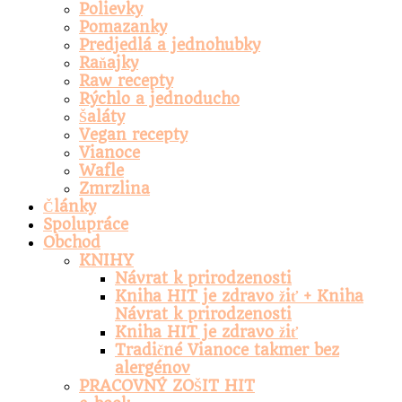
Polievky
Pomazanky
Predjedlá a jednohubky
Raňajky
Raw recepty
Rýchlo a jednoducho
Šaláty
Vegan recepty
Vianoce
Wafle
Zmrzlina
Články
Spolupráce
Obchod
KNIHY
Návrat k prirodzenosti
Kniha HIT je zdravo žiť + Kniha
Návrat k prirodzenosti
Kniha HIT je zdravo žiť
Tradičné Vianoce takmer bez
alergénov
PRACOVNÝ ZOŠIT HIT