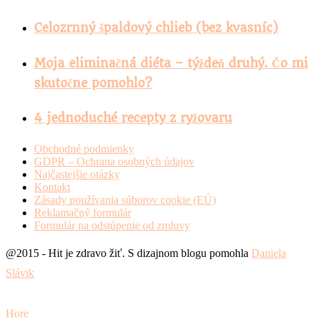
Celozrnný špaldový chlieb (bez kvasníc)
Moja eliminačná diéta – týždeň druhý. Čo mi
skutočne pomohlo?
4 jednoduché recepty z ryžovaru
Obchodné podmienky
GDPR – Ochrana osobných údajov
Najčastejšie otázky
Kontakt
Zásady používania súborov cookie (EÚ)
Reklamačný formulár
Formulár na odstúpenie od zmluvy
@2015 - Hit je zdravo žiť. S dizajnom blogu pomohla
Daniela
Slávik
Hore