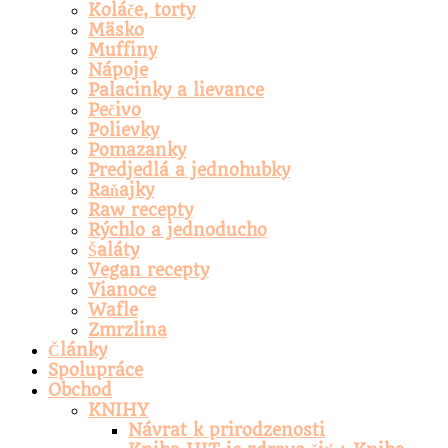
Koláče, torty
Mäsko
Muffiny
Nápoje
Palacinky a lievance
Pečivo
Polievky
Pomazanky
Predjedlá a jednohubky
Raňajky
Raw recepty
Rýchlo a jednoducho
Šaláty
Vegan recepty
Vianoce
Wafle
Zmrzlina
Články
Spolupráce
Obchod
KNIHY
Návrat k prirodzenosti