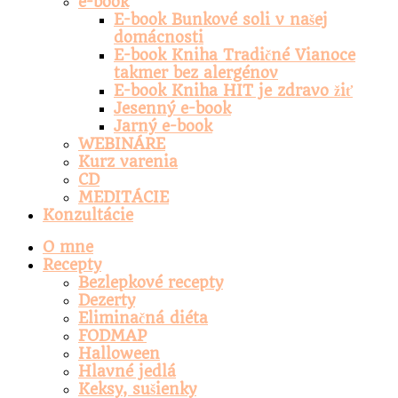
e-book
E-book Bunkové soli v našej
domácnosti
E-book Kniha Tradičné Vianoce
takmer bez alergénov
E-book Kniha HIT je zdravo žiť
Jesenný e-book
Jarný e-book
WEBINÁRE
Kurz varenia
CD
MEDITÁCIE
Konzultácie
O mne
Recepty
Bezlepkové recepty
Dezerty
Eliminačná diéta
FODMAP
Halloween
Hlavné jedlá
Keksy, sušienky