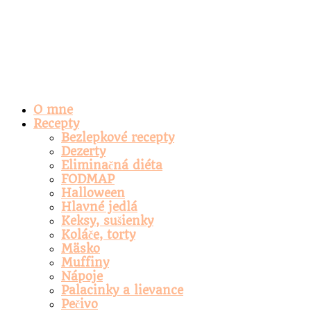
O mne
Recepty
Bezlepkové recepty
Dezerty
Eliminačná diéta
FODMAP
Halloween
Hlavné jedlá
Keksy, sušienky
Koláče, torty
Mäsko
Muffiny
Nápoje
Palacinky a lievance
Pečivo