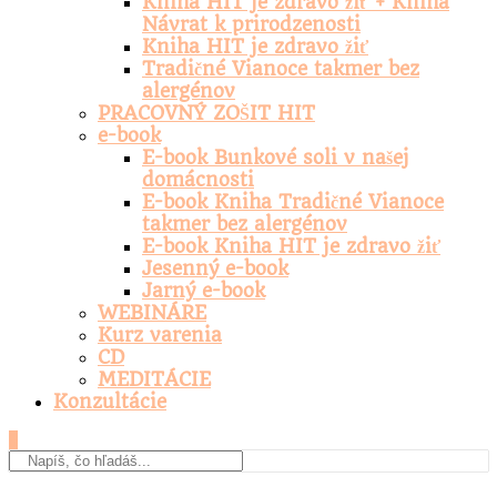
Kniha HIT je zdravo žiť + Kniha
Návrat k prirodzenosti
Kniha HIT je zdravo žiť
Tradičné Vianoce takmer bez
alergénov
PRACOVNÝ ZOŠIT HIT
e-book
E-book Bunkové soli v našej
domácnosti
E-book Kniha Tradičné Vianoce
takmer bez alergénov
E-book Kniha HIT je zdravo žiť
Jesenný e-book
Jarný e-book
WEBINÁRE
Kurz varenia
CD
MEDITÁCIE
Konzultácie
0