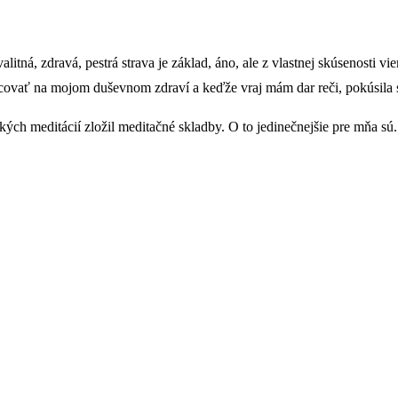
tná, zdravá, pestrá strava je základ, áno, ale z vlastnej skúsenosti 
covať na mojom duševnom zdraví a keďže vraj mám dar reči, pokúsila 
ch meditácií zložil meditačné skladby. O to jedinečnejšie pre mňa sú.