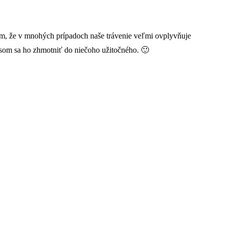
viem, že v mnohých prípadoch naše trávenie veľmi ovplyvňuje
som sa ho zhmotniť do niečoho užitočného. 🙂