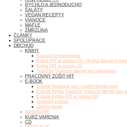
RÝCHLO A JEDNODUCHO
ŠALÁTY
VEGAN RECEPTY
VIANOCE
WAFLE
ZMRZLINA
ČLÁNKY
SPOLUPRÁCE
OBCHOD
KNIHY
Návrat k prirodzenosti
Kniha HIT je zdravo žiť + Kniha Návrat k prir
Kniha HIT je zdravo žiť
Tradičné Vianoce takmer bez alergénov
PRACOVNÝ ZOŠIT HIT
E-BOOK
E-book Bunkové soli v našej domácnosti
E-book Kniha Tradičné Vianoce takmer bez 
E-book Kniha HIT je zdravo žiť
Jesenný e-book
Jarný e-book
WEBINÁRE
KURZ VARENIA
CD