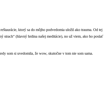
z reštaurácie, ktorý sa do môjho podvedomia uložil ako trauma. Od tej
ný strach“ (hlavný hrdina našej meditácie), no už viem, ako ho poslať
vtedy som si uvedomila, že wow, skutočne v tom nie som sama.