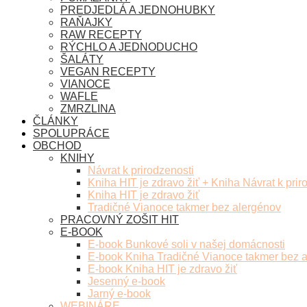
PREDJEDLÁ A JEDNOHUBKY
RAŇAJKY
RAW RECEPTY
RÝCHLO A JEDNODUCHO
ŠALÁTY
VEGAN RECEPTY
VIANOCE
WAFLE
ZMRZLINA
ČLÁNKY
SPOLUPRÁCE
OBCHOD
KNIHY
Návrat k prirodzenosti
Kniha HIT je zdravo žiť + Kniha Návrat k prir
Kniha HIT je zdravo žiť
Tradičné Vianoce takmer bez alergénov
PRACOVNÝ ZOŠIT HIT
E-BOOK
E-book Bunkové soli v našej domácnosti
E-book Kniha Tradičné Vianoce takmer bez 
E-book Kniha HIT je zdravo žiť
Jesenný e-book
Jarný e-book
WEBINÁRE