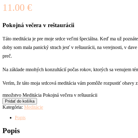
11.00
€
Pokojná večera v reštaurácii
Táto meditácia je pre moje srdce veľmi špeciálna. Keď ma už poznáte, 
doby som mala panický strach jesť v reštaurácii, na verejnosti, v dav
preč.
Na základe mnohých konzultácií počas rokov, ktorých sa venujem tém
Verím, že táto moja srdcová meditácia vám pomôže rozpustiť obavy z 
množstvo Meditácia Pokojná večera v reštaurácii
Pridať do košíka
Kategória:
Meditácie
Popis
Popis