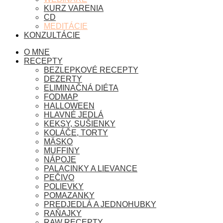
KURZ VARENIA
CD
MEDITÁCIE
KONZULTÁCIE
O MNE
RECEPTY
BEZLEPKOVÉ RECEPTY
DEZERTY
ELIMINAČNÁ DIÉTA
FODMAP
HALLOWEEN
HLAVNÉ JEDLÁ
KEKSY, SUŠIENKY
KOLÁČE, TORTY
MÄSKO
MUFFINY
NÁPOJE
PALACINKY A LIEVANCE
PEČIVO
POLIEVKY
POMAZANKY
PREDJEDLÁ A JEDNOHUBKY
RAŇAJKY
RAW RECEPTY