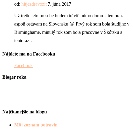
od:
hitjezdravozit
7. júna 2017
Už tretie leto po sebe budem tráviť mimo domu…tentoraz
aspoň ostávam na Slovensku 😀 Prvý rok som bola študijne v
Birminghame, minulý rok som bola pracovne v Škótsku a
tentoraz…
Nájdete ma na Facebooku
Facebook
Bloger roka
Najčítanejšie na blogu
Môj zoznam potravín