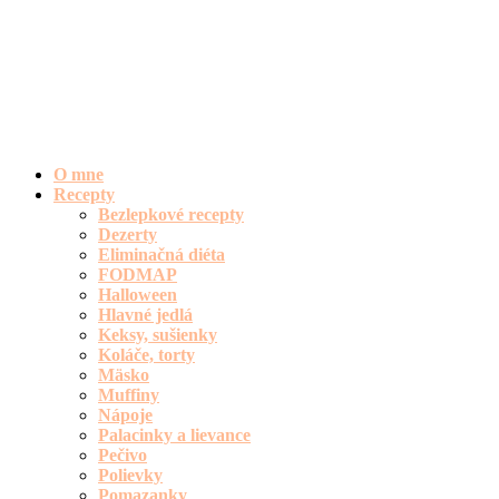
O mne
Recepty
Bezlepkové recepty
Dezerty
Eliminačná diéta
FODMAP
Halloween
Hlavné jedlá
Keksy, sušienky
Koláče, torty
Mäsko
Muffiny
Nápoje
Palacinky a lievance
Pečivo
Polievky
Pomazanky