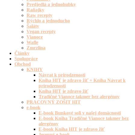
Predjedlá a jednohubky
Raňajky
Raw recepty
Rýchlo a jednoducho
Šaláty
Vegan recepty
Vianoce
Wafle
Zmrzlina
Články
Spolupráce
Obchod
KNIHY
Návrat k prirodzenosti
Kniha HIT je zdravo žiť + Kniha Návrat k
prirodzenosti
Kniha HIT je zdravo žiť
Tradičné Vianoce takmer bez alergénov
PRACOVNÝ ZOŠIT HIT
e-book
E-book Bunkové soli v našej domácnosti
E-book Kniha Tradičné Vianoce takmer bez
alergénov
E-book Kniha HIT je zdravo žiť
Jesenný e-book