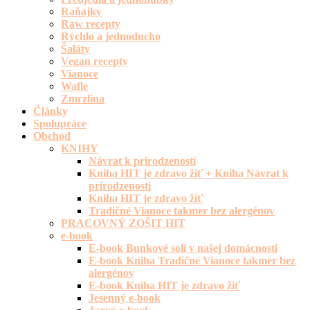
Raňajky
Raw recepty
Rýchlo a jednoducho
Šaláty
Vegan recepty
Vianoce
Wafle
Zmrzlina
Články
Spolupráce
Obchod
KNIHY
Návrat k prirodzenosti
Kniha HIT je zdravo žiť + Kniha Návrat k
prirodzenosti
Kniha HIT je zdravo žiť
Tradičné Vianoce takmer bez alergénov
PRACOVNÝ ZOŠIT HIT
e-book
E-book Bunkové soli v našej domácnosti
E-book Kniha Tradičné Vianoce takmer bez
alergénov
E-book Kniha HIT je zdravo žiť
Jesenný e-book