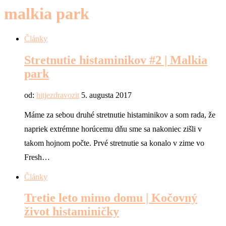
malkia park
Články
Stretnutie histaminikov #2 | Malkia
park
od:
hitjezdravozit
5. augusta 2017
Máme za sebou druhé stretnutie histaminikov a som rada, že
napriek extrémne horúcemu dňu sme sa nakoniec zišli v
takom hojnom počte. Prvé stretnutie sa konalo v zime vo
Fresh…
Články
Tretie leto mimo domu | Kočovný
život histaminičky