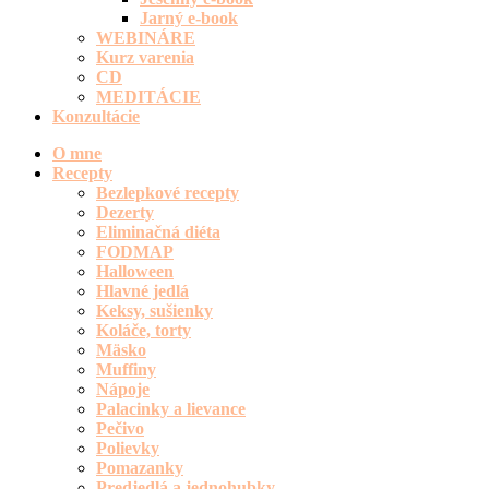
Jarný e-book
WEBINÁRE
Kurz varenia
CD
MEDITÁCIE
Konzultácie
O mne
Recepty
Bezlepkové recepty
Dezerty
Eliminačná diéta
FODMAP
Halloween
Hlavné jedlá
Keksy, sušienky
Koláče, torty
Mäsko
Muffiny
Nápoje
Palacinky a lievance
Pečivo
Polievky
Pomazanky
Predjedlá a jednohubky