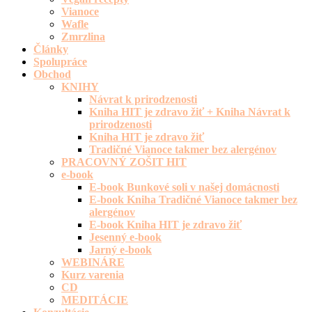
Vianoce
Wafle
Zmrzlina
Články
Spolupráce
Obchod
KNIHY
Návrat k prirodzenosti
Kniha HIT je zdravo žiť + Kniha Návrat k
prirodzenosti
Kniha HIT je zdravo žiť
Tradičné Vianoce takmer bez alergénov
PRACOVNÝ ZOŠIT HIT
e-book
E-book Bunkové soli v našej domácnosti
E-book Kniha Tradičné Vianoce takmer bez
alergénov
E-book Kniha HIT je zdravo žiť
Jesenný e-book
Jarný e-book
WEBINÁRE
Kurz varenia
CD
MEDITÁCIE