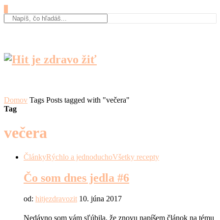
0
Domov
Tags
Posts tagged with "večera"
Tag
večera
Články
Rýchlo a jednoducho
Všetky recepty
Čo som dnes jedla #6
od:
hitjezdravozit
10. júna 2017
Nedávno som vám sľúbila, že znovu napíšem článok na tému