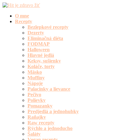
O mne
Recepty
Bezlepkové recepty
Dezerty
Eliminačná diéta
FODMAP
Halloween
Hlavné jedlá
Keksy, sušienky
Koláče, torty
Mäsko
Muffiny
Nápoje
Palacinky a lievance
Pečivo
Polievky
Pomazanky
Predjedlá a jednohubky
Raňajky
Raw recepty
Rýchlo a jednoducho
Šaláty
Vegan recepty