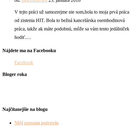
od:
hitjezdravozit
23. januára 2016
V tejto práci už samozrejme nie som,bola to moja prvá práca
od zistenia HIT. Bola to bežná kancelárska osemhodinová
práca, takže ak máte podobnú, môže sa vám tento jedálniček
hodiť.…
Nájdete ma na Facebooku
Facebook
Bloger roka
Najčítanejšie na blogu
Môj zoznam potravín