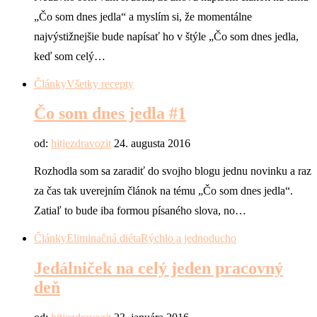
„Čo som dnes jedla“ a myslím si, že momentálne
najvýstižnejšie bude napísať ho v štýle „Čo som dnes jedla,
keď som celý…
Články
Všetky recepty
Čo som dnes jedla #1
od:
hitjezdravozit
24. augusta 2016
Rozhodla som sa zaradiť do svojho blogu jednu novinku a raz
za čas tak uverejním článok na tému „Čo som dnes jedla“.
Zatiaľ to bude iba formou písaného slova, no…
Články
Eliminačná diéta
Rýchlo a jednoducho
Jedálniček na celý jeden pracovný
deň