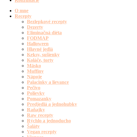
Konzultácie
O mne
Recepty
Bezlepkové recepty
Dezerty
Eliminačná diéta
FODMAP
Halloween
Hlavné jedlá
Keksy, sušienky
Koláče, torty
Mäsko
Muffiny
Nápoje
Palacinky a lievance
Pečivo
Polievky
Pomazanky
Predjedlá a jednohubky
Raňajky
Raw recepty
Rýchlo a jednoducho
Šaláty
Vegan recepty