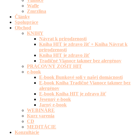
Vianoce
Wafle
Zmrzlina
Články
Spolupráce
Obchod
KNIHY
Návrat k prirodzenosti
Kniha HIT je zdravo žiť + Kniha Návrat k
prirodzenosti
Kniha HIT je zdravo žiť
Tradičné Vianoce takmer bez alergénov
PRACOVNÝ ZOŠIT HIT
e-book
E-book Bunkové soli v našej domácnosti
E-book Kniha Tradičné Vianoce takmer bez
alergénov
E-book Kniha HIT je zdravo žiť
Jesenný e-book
Jarný e-book
WEBINÁRE
Kurz varenia
CD
MEDITÁCIE
Konzultácie