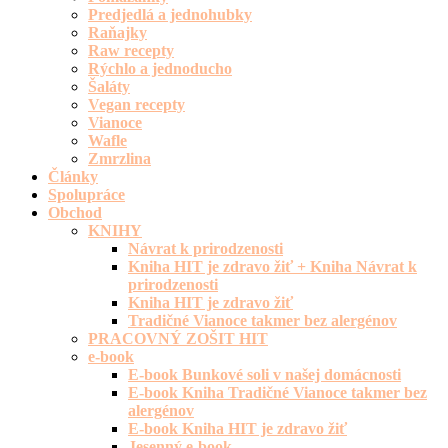
Predjedlá a jednohubky
Raňajky
Raw recepty
Rýchlo a jednoducho
Šaláty
Vegan recepty
Vianoce
Wafle
Zmrzlina
Články
Spolupráce
Obchod
KNIHY
Návrat k prirodzenosti
Kniha HIT je zdravo žiť + Kniha Návrat k
prirodzenosti
Kniha HIT je zdravo žiť
Tradičné Vianoce takmer bez alergénov
PRACOVNÝ ZOŠIT HIT
e-book
E-book Bunkové soli v našej domácnosti
E-book Kniha Tradičné Vianoce takmer bez
alergénov
E-book Kniha HIT je zdravo žiť
Jesenný e-book