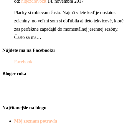
od:
hitjezdravozit
14. novembra 2017
Placky si robievam často. Najmä v lete keď je dostatok
zeleniny, no veľmi som si obľúbila aj tieto tekvicové, ktoré
zas perfektne zapadajú do momentálnej jesennej sezóny.
Často sa ma…
Nájdete ma na Facebooku
Facebook
Bloger roka
Najčítanejšie na blogu
Môj zoznam potravín