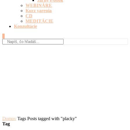
Jarný e-book
WEBINÁRE
Kurz varenia
CD
MEDITÁCIE
Konzultácie
0
Domov
Tags
Posts tagged with "placky"
Tag