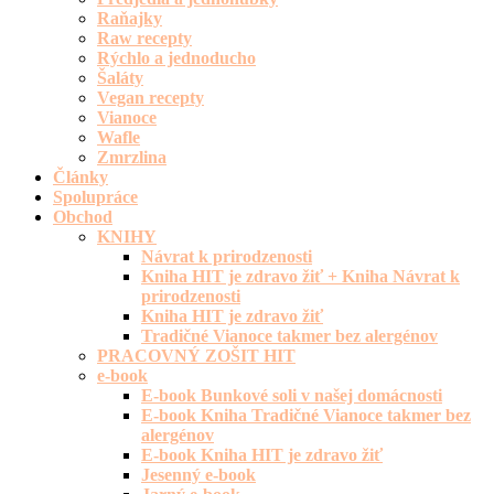
Raňajky
Raw recepty
Rýchlo a jednoducho
Šaláty
Vegan recepty
Vianoce
Wafle
Zmrzlina
Články
Spolupráce
Obchod
KNIHY
Návrat k prirodzenosti
Kniha HIT je zdravo žiť + Kniha Návrat k
prirodzenosti
Kniha HIT je zdravo žiť
Tradičné Vianoce takmer bez alergénov
PRACOVNÝ ZOŠIT HIT
e-book
E-book Bunkové soli v našej domácnosti
E-book Kniha Tradičné Vianoce takmer bez
alergénov
E-book Kniha HIT je zdravo žiť
Jesenný e-book