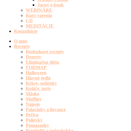
Jarný e-book
WEBINÁRE
Kurz varenia
CD
MEDITÁCIE
Konzultácie
O mne
Recepty
Bezlepkové recepty
Dezerty
Eliminačná diéta
FODMAP
Halloween
Hlavné jedlá
Keksy, sušienky
Koláče, torty
Mäsko
Muffiny
Nápoje
Palacinky a lievance
Pečivo
Polievky
Pomazanky
Predjedlá a jednohubky