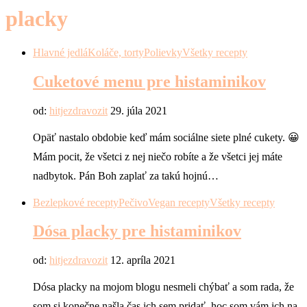
placky
Hlavné jedlá
Koláče, torty
Polievky
Všetky recepty
Cuketové menu pre histaminikov
od:
hitjezdravozit
29. júla 2021
Opäť nastalo obdobie keď mám sociálne siete plné cukety. 😀
Mám pocit, že všetci z nej niečo robíte a že všetci jej máte
nadbytok. Pán Boh zaplať za takú hojnú…
Bezlepkové recepty
Pečivo
Vegan recepty
Všetky recepty
Dósa placky pre histaminikov
od:
hitjezdravozit
12. apríla 2021
Dósa placky na mojom blogu nesmeli chýbať a som rada, že
som si konečne našla čas ich sem pridať, hoc som vám ich na