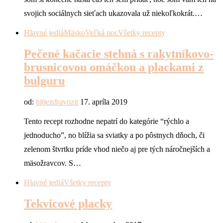
svojich sociálnych sieťach ukazovala už niekoľkokrát.…
Hlavné jedlá
Mäsko
Veľká noc
Všetky recepty
Pečené kačacie stehná s rakytníkovo-
brusnicovou omáčkou a plackami z
bulguru
od:
hitjezdravozit
17. apríla 2019
Tento recept rozhodne nepatrí do kategórie “rýchlo a
jednoducho”, no blížia sa sviatky a po pôstnych dňoch, či
zelenom štvrtku príde vhod niečo aj pre tých náročnejších a
mäsožravcov. S…
Hlavné jedlá
Všetky recepty
Tekvicové placky