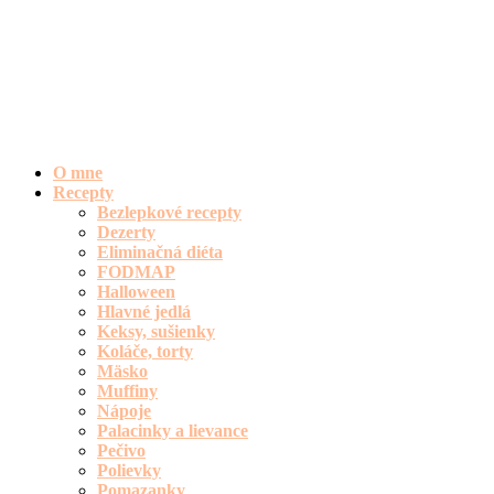
O mne
Recepty
Bezlepkové recepty
Dezerty
Eliminačná diéta
FODMAP
Halloween
Hlavné jedlá
Keksy, sušienky
Koláče, torty
Mäsko
Muffiny
Nápoje
Palacinky a lievance
Pečivo
Polievky
Pomazanky