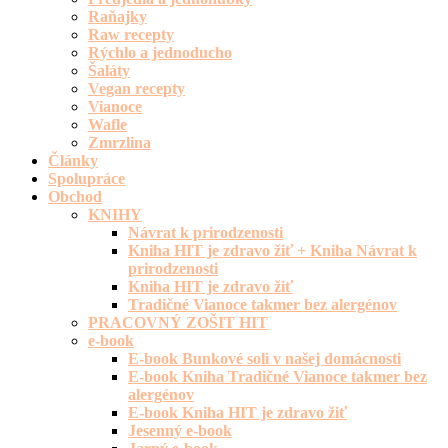
Raňajky
Raw recepty
Rýchlo a jednoducho
Šaláty
Vegan recepty
Vianoce
Wafle
Zmrzlina
Články
Spolupráce
Obchod
KNIHY
Návrat k prirodzenosti
Kniha HIT je zdravo žiť + Kniha Návrat k
prirodzenosti
Kniha HIT je zdravo žiť
Tradičné Vianoce takmer bez alergénov
PRACOVNÝ ZOŠIT HIT
e-book
E-book Bunkové soli v našej domácnosti
E-book Kniha Tradičné Vianoce takmer bez
alergénov
E-book Kniha HIT je zdravo žiť
Jesenný e-book