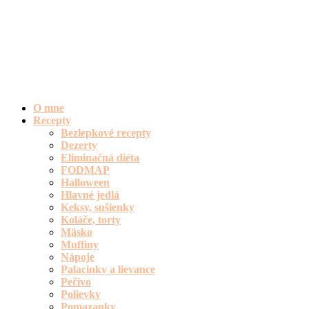
O mne
Recepty
Bezlepkové recepty
Dezerty
Eliminačná diéta
FODMAP
Halloween
Hlavné jedlá
Keksy, sušienky
Koláče, torty
Mäsko
Muffiny
Nápoje
Palacinky a lievance
Pečivo
Polievky
Pomazanky