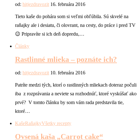
od:
hitjezdravozit
16. februára 2016
Tieto kaše do pohára som si veľmi obľúbila. Sú skvelé na
raňajky ale i desiatu, či olovrant, na cesty, do práce i pred TV
😉 Pripravíte si ich deň dopredu,…
Články
Rastlinné mlieka – poznáte ich?
od:
hitjezdravozit
10. februára 2016
Patríte medzi tých, ktorí o rastlinných mliekach doteraz počuli
iba z rozprávania a neviete sa rozhodnúť, ktoré vyskúšať ako
prvé? V tomto článku by som vám rada predstavila tie,
ktoré…
Kaše
Raňajky
Všetky recepty
Ovsená kaša „Carrot cake“