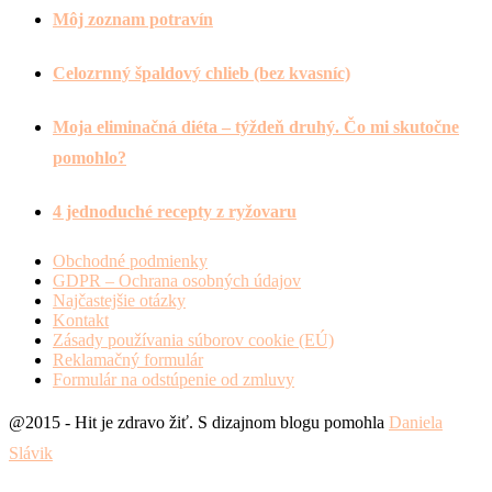
Môj zoznam potravín
Celozrnný špaldový chlieb (bez kvasníc)
Moja eliminačná diéta – týždeň druhý. Čo mi skutočne
pomohlo?
4 jednoduché recepty z ryžovaru
Obchodné podmienky
GDPR – Ochrana osobných údajov
Najčastejšie otázky
Kontakt
Zásady používania súborov cookie (EÚ)
Reklamačný formulár
Formulár na odstúpenie od zmluvy
@2015 - Hit je zdravo žiť. S dizajnom blogu pomohla
Daniela
Slávik