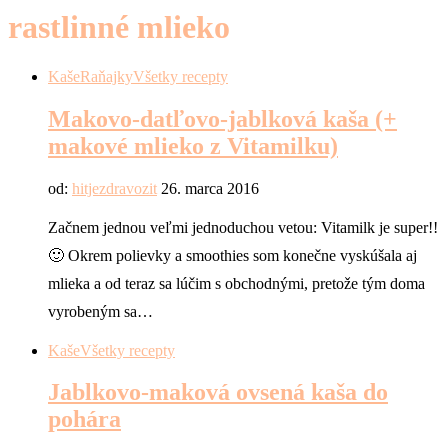
rastlinné mlieko
Kaše
Raňajky
Všetky recepty
Makovo-datľovo-jablková kaša (+
makové mlieko z Vitamilku)
od:
hitjezdravozit
26. marca 2016
Začnem jednou veľmi jednoduchou vetou: Vitamilk je super!!
🙂 Okrem polievky a smoothies som konečne vyskúšala aj
mlieka a od teraz sa lúčim s obchodnými, pretože tým doma
vyrobeným sa…
Kaše
Všetky recepty
Jablkovo-maková ovsená kaša do
pohára