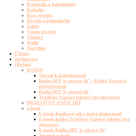
Predjedlá a jednohubky
Raňajky
Raw recepty
Rýchlo a jednoducho
Šaláty
Vegan recepty
Vianoce
Wafle
Zmrzlina
Články
Spolupráce
Obchod
KNIHY
Návrat k prirodzenosti
Kniha HIT je zdravo žiť + Kniha Návrat k
prirodzenosti
Kniha HIT je zdravo žiť
Tradičné Vianoce takmer bez alergénov
PRACOVNÝ ZOŠIT HIT
e-book
E-book Bunkové soli v našej domácnosti
E-book Kniha Tradičné Vianoce takmer bez
alergénov
E-book Kniha HIT je zdravo žiť
Jesenný e-book