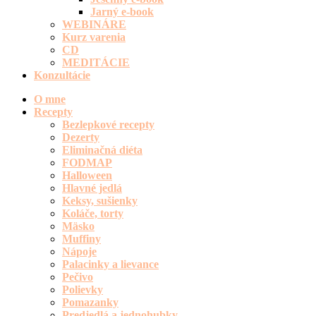
Jarný e-book
WEBINÁRE
Kurz varenia
CD
MEDITÁCIE
Konzultácie
O mne
Recepty
Bezlepkové recepty
Dezerty
Eliminačná diéta
FODMAP
Halloween
Hlavné jedlá
Keksy, sušienky
Koláče, torty
Mäsko
Muffiny
Nápoje
Palacinky a lievance
Pečivo
Polievky
Pomazanky
Predjedlá a jednohubky