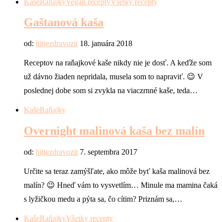
Kaše
Raňajky
Vegan recepty
Všetky recepty
Gaštanová kaša
od:
hitjezdravozit
18. januára 2018
Receptov na raňajkové kaše nikdy nie je dosť. A keďže som
už dávno žiaden nepridala, musela som to napraviť. 😉 V
poslednej dobe som si zvykla na viaczrnné kaše, teda…
Kaše
Raňajky
Overnight malinová kaša bez malín
od:
hitjezdravozit
7. septembra 2017
Určite sa teraz zamýšľate, ako môže byť kaša malinová bez
malín? 😉 Hneď vám to vysvetlím… Minule ma mamina čaká
s lyžičkou medu a pýta sa, čo cítim? Priznám sa,…
Kaše
Raňajky
Všetky recepty