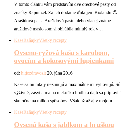
V tomto článku vám predstavím dve orechové pasty od
značky Rapunzel. Za ich dodanie ďakujem Biolandu 🙂
Arašidová pasta Arašidovú pastu alebo viacej známe
arašidové maslo som si obľúbila minulý rok v…
Kaše
Raňajky
Všetky recepty
Ovseno-ryžová kaša s karobom,
ovocím a kokosovými lupienkami
od:
hitjezdravozit
20. júna 2016
Kaše sa mi nikdy nezunujú a maximálne mi vyhovujú. Sú
výživné, zasýtia ma na niekoľko hodín a dajú sa pripraviť
skutočne na milion spôsobov. Však už až aj v mojom…
Kaše
Raňajky
Všetky recepty
Ovsená kaša s jablkom a hruškou