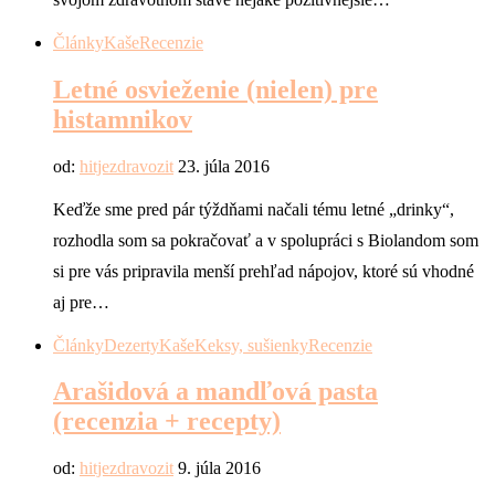
Články
Kaše
Recenzie
Letné osvieženie (nielen) pre
histamnikov
od:
hitjezdravozit
23. júla 2016
Keďže sme pred pár týždňami načali tému letné „drinky“,
rozhodla som sa pokračovať a v spolupráci s Biolandom som
si pre vás pripravila menší prehľad nápojov, ktoré sú vhodné
aj pre…
Články
Dezerty
Kaše
Keksy, sušienky
Recenzie
Arašidová a mandľová pasta
(recenzia + recepty)
od:
hitjezdravozit
9. júla 2016