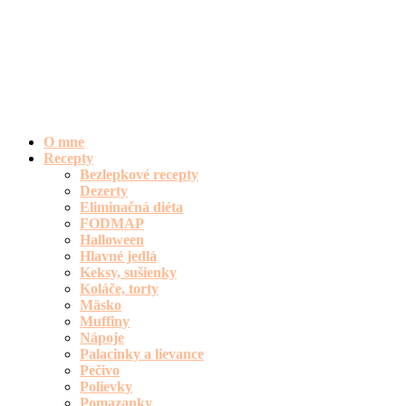
O mne
Recepty
Bezlepkové recepty
Dezerty
Eliminačná diéta
FODMAP
Halloween
Hlavné jedlá
Keksy, sušienky
Koláče, torty
Mäsko
Muffiny
Nápoje
Palacinky a lievance
Pečivo
Polievky
Pomazanky