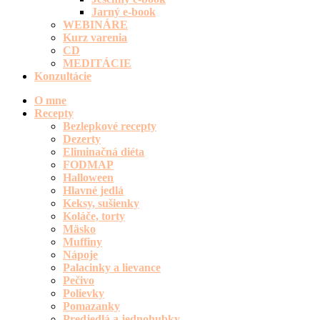
Jarný e-book
WEBINÁRE
Kurz varenia
CD
MEDITÁCIE
Konzultácie
O mne
Recepty
Bezlepkové recepty
Dezerty
Eliminačná diéta
FODMAP
Halloween
Hlavné jedlá
Keksy, sušienky
Koláče, torty
Mäsko
Muffiny
Nápoje
Palacinky a lievance
Pečivo
Polievky
Pomazanky
Predjedlá a jednohubky