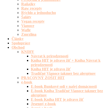
Raňajky
Raw recepty
Rýchlo a jednoducho
Šaláty
Vegan recepty
Vianoce
Wafle
Zmrzlina
Články
Spolupráce
Obchod
KNIHY
Návrat k prirodzenosti
Kniha HIT je zdravo žiť + Kniha Návrat k
prirodzenosti
Kniha HIT je zdravo žiť
Tradičné Vianoce takmer bez alergénov
PRACOVNÝ ZOŠIT HIT
e-book
E-book Bunkové soli v našej domácnosti
E-book Kniha Tradičné Vianoce takmer bez
alergénov
E-book Kniha HIT je zdravo žiť
Jesenný e-book