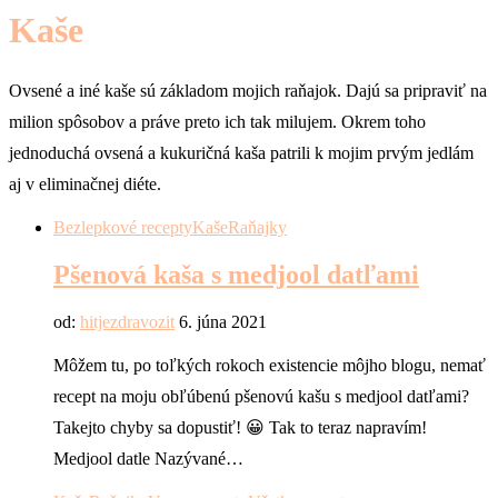
Kaše
Ovsené a iné kaše sú základom mojich raňajok. Dajú sa pripraviť na
milion spôsobov a práve preto ich tak milujem. Okrem toho
jednoduchá ovsená a kukuričná kaša patrili k mojim prvým jedlám
aj v eliminačnej diéte.
Bezlepkové recepty
Kaše
Raňajky
Pšenová kaša s medjool datľami
od:
hitjezdravozit
6. júna 2021
Môžem tu, po toľkých rokoch existencie môjho blogu, nemať
recept na moju obľúbenú pšenovú kašu s medjool datľami?
Takejto chyby sa dopustiť! 😀 Tak to teraz napravím!
Medjool datle Nazývané…