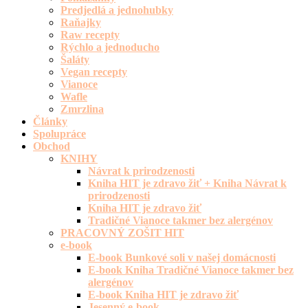
Predjedlá a jednohubky
Raňajky
Raw recepty
Rýchlo a jednoducho
Šaláty
Vegan recepty
Vianoce
Wafle
Zmrzlina
Články
Spolupráce
Obchod
KNIHY
Návrat k prirodzenosti
Kniha HIT je zdravo žiť + Kniha Návrat k
prirodzenosti
Kniha HIT je zdravo žiť
Tradičné Vianoce takmer bez alergénov
PRACOVNÝ ZOŠIT HIT
e-book
E-book Bunkové soli v našej domácnosti
E-book Kniha Tradičné Vianoce takmer bez
alergénov
E-book Kniha HIT je zdravo žiť
Jesenný e-book