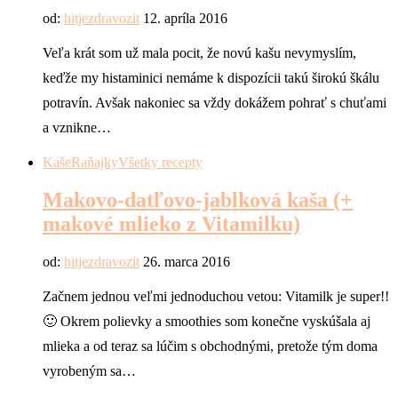
od:
hitjezdravozit
12. apríla 2016
Veľa krát som už mala pocit, že novú kašu nevymyslím,
keďže my histaminici nemáme k dispozícii takú širokú škálu
potravín. Avšak nakoniec sa vždy dokážem pohrať s chuťami
a vznikne…
Kaše
Raňajky
Všetky recepty
Makovo-datľovo-jablková kaša (+
makové mlieko z Vitamilku)
od:
hitjezdravozit
26. marca 2016
Začnem jednou veľmi jednoduchou vetou: Vitamilk je super!!
🙂 Okrem polievky a smoothies som konečne vyskúšala aj
mlieka a od teraz sa lúčim s obchodnými, pretože tým doma
vyrobeným sa…