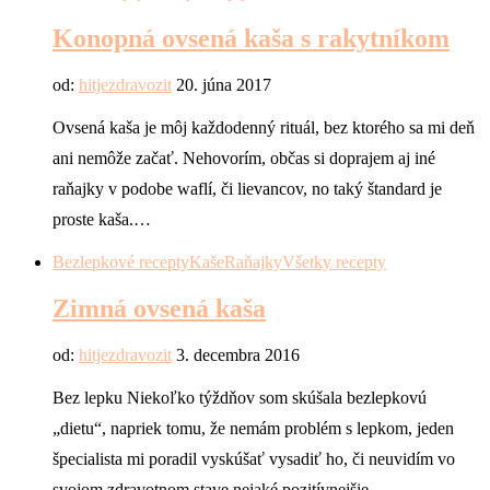
Konopná ovsená kaša s rakytníkom
od:
hitjezdravozit
20. júna 2017
Ovsená kaša je môj každodenný rituál, bez ktorého sa mi deň
ani nemôže začať. Nehovorím, občas si doprajem aj iné
raňajky v podobe waflí, či lievancov, no taký štandard je
proste kaša.…
Bezlepkové recepty
Kaše
Raňajky
Všetky recepty
Zimná ovsená kaša
od:
hitjezdravozit
3. decembra 2016
Bez lepku Niekoľko týždňov som skúšala bezlepkovú
„dietu“, napriek tomu, že nemám problém s lepkom, jeden
špecialista mi poradil vyskúšať vysadiť ho, či neuvidím vo
svojom zdravotnom stave nejaké pozitívnejšie…