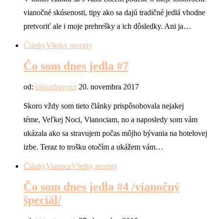
vianočné skúsenosti, tipy ako sa dajú tradičné jedlá vhodne
pretvoriť ale i moje prehrešky a ich dôsledky. Ani ja…
Články
Všetky recepty
Čo som dnes jedla #7
od:
hitjezdravozit
20. novembra 2017
Skoro vždy som tieto články prispôsobovala nejakej
téme, Veľkej Noci, Vianociam, no a naposledy som vám
ukázala ako sa stravujem počas môjho bývania na hotelovej
izbe. Teraz to trošku otočím a ukážem vám…
Články
Vianoce
Všetky recepty
Čo som dnes jedla #4 /vianočný
špeciál/