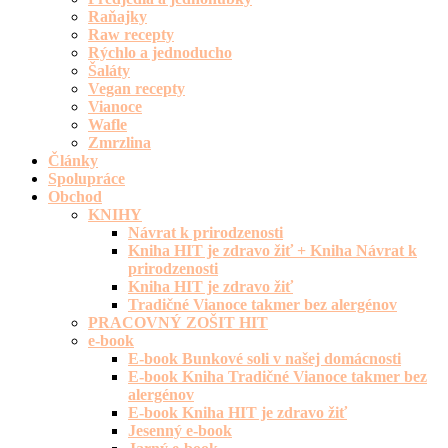
Raňajky
Raw recepty
Rýchlo a jednoducho
Šaláty
Vegan recepty
Vianoce
Wafle
Zmrzlina
Články
Spolupráce
Obchod
KNIHY
Návrat k prirodzenosti
Kniha HIT je zdravo žiť + Kniha Návrat k
prirodzenosti
Kniha HIT je zdravo žiť
Tradičné Vianoce takmer bez alergénov
PRACOVNÝ ZOŠIT HIT
e-book
E-book Bunkové soli v našej domácnosti
E-book Kniha Tradičné Vianoce takmer bez
alergénov
E-book Kniha HIT je zdravo žiť
Jesenný e-book