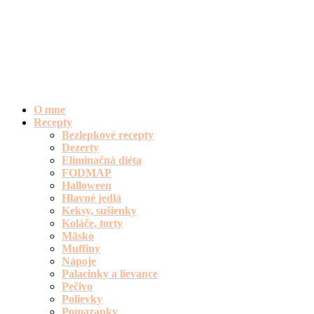
O mne
Recepty
Bezlepkové recepty
Dezerty
Eliminačná diéta
FODMAP
Halloween
Hlavné jedlá
Keksy, sušienky
Koláče, torty
Mäsko
Muffiny
Nápoje
Palacinky a lievance
Pečivo
Polievky
Pomazanky