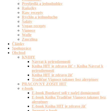
Predjedlá a jednohubky
Raňajky
Raw recepty
Rýchlo a jednoducho
Šaláty
Vegan recepty
Vianoce
Wafle
Zmrzlina
Články
Spolupráce
Obchod
KNIHY
Návrat k prirodzenosti
Kniha HIT je zdravo žiť + Kniha Návrat k
prirodzenosti
Kniha HIT je zdravo žiť
Tradičné Vianoce takmer bez alergénov
PRACOVNÝ ZOŠIT HIT
e-book
E-book Bunkové soli v našej domácnosti
E-book Kniha Tradičné Vianoce takmer bez
alergénov
E-book Kniha HIT je zdravo žiť
Jesenný e-book