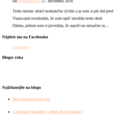
od:
hitjezdravozit
27. decembra 2016
Tento mesiac uletel neskutočne rýchlo a ja som si pár dní pred
Vianocami uvedomila, že som opäť nerobila tento druh
článku, pritom som si povedala, že aspoň raz mesačne sa…
Nájdete ma na Facebooku
Facebook
Bloger roka
Najčítanejšie na blogu
Môj zoznam potravín
Celozrnný špaldový chlieb (bez kvasníc)