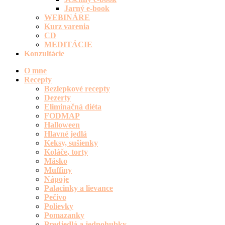
Jarný e-book
WEBINÁRE
Kurz varenia
CD
MEDITÁCIE
Konzultácie
O mne
Recepty
Bezlepkové recepty
Dezerty
Eliminačná diéta
FODMAP
Halloween
Hlavné jedlá
Keksy, sušienky
Koláče, torty
Mäsko
Muffiny
Nápoje
Palacinky a lievance
Pečivo
Polievky
Pomazanky
Predjedlá a jednohubky