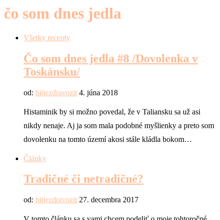
čo som dnes jedla
Všetky recepty
Čo som dnes jedla #8 /Dovolenka v
Toskánsku/
od:
hitjezdravozit
4. júna 2018
Histaminik by si možno povedal, že v Taliansku sa už asi
nikdy nenaje. Aj ja som mala podobné myšlienky a preto som
dovolenku na tomto území akosi stále kládla bokom…
Články
Tradičné či netradičné?
od:
hitjezdravozit
27. decembra 2017
V tomto článku sa s vami chcem podeliť o moje tohtoročné