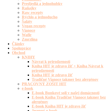
Predjedlá a jednohubky
Raňajky
Raw recepty
Rýchlo a jednoducho
Šaláty
Vegan recepty
Vianoce
Wafle
Zmrzlina
Články
Spolupráce
Obchod
KNIHY
Návrat k prirodzenosti
Kniha HIT je zdravo žiť + Kniha Návrat k
prirodzenosti
Kniha HIT je zdravo žiť
Tradičné Vianoce takmer bez alergénov
PRACOVNÝ ZOŠIT HIT
e-book
E-book Bunkové soli v našej domácnosti
E-book Kniha Tradičné Vianoce takmer bez
alergénov
E-book Kniha HIT je zdravo žiť
Jesenný e-book