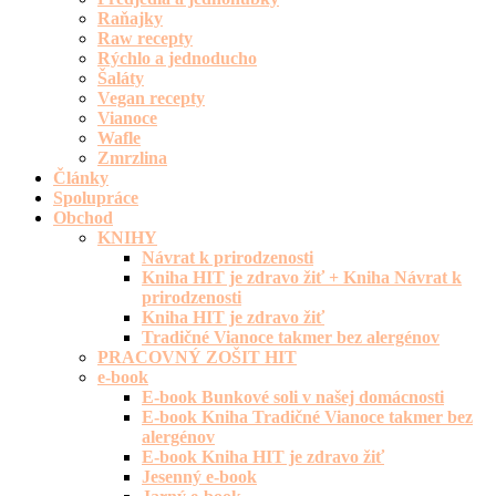
Raňajky
Raw recepty
Rýchlo a jednoducho
Šaláty
Vegan recepty
Vianoce
Wafle
Zmrzlina
Články
Spolupráce
Obchod
KNIHY
Návrat k prirodzenosti
Kniha HIT je zdravo žiť + Kniha Návrat k
prirodzenosti
Kniha HIT je zdravo žiť
Tradičné Vianoce takmer bez alergénov
PRACOVNÝ ZOŠIT HIT
e-book
E-book Bunkové soli v našej domácnosti
E-book Kniha Tradičné Vianoce takmer bez
alergénov
E-book Kniha HIT je zdravo žiť
Jesenný e-book