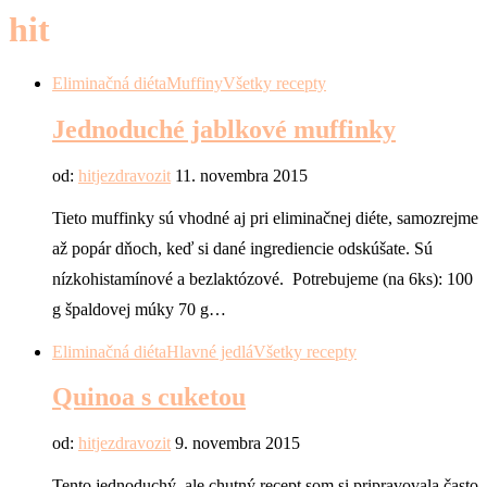
hit
Eliminačná diéta
Muffiny
Všetky recepty
Jednoduché jablkové muffinky
od:
hitjezdravozit
11. novembra 2015
Tieto muffinky sú vhodné aj pri eliminačnej diéte, samozrejme
až popár dňoch, keď si dané ingrediencie odskúšate. Sú
nízkohistamínové a bezlaktózové. Potrebujeme (na 6ks): 100
g špaldovej múky 70 g…
Eliminačná diéta
Hlavné jedlá
Všetky recepty
Quinoa s cuketou
od:
hitjezdravozit
9. novembra 2015
Tento jednoduchý, ale chutný recept som si pripravovala často