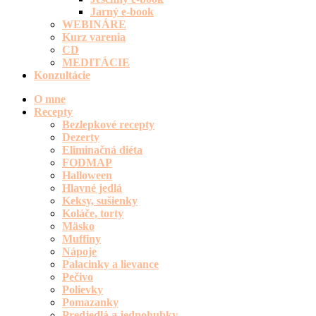
Jarný e-book
WEBINÁRE
Kurz varenia
CD
MEDITÁCIE
Konzultácie
O mne
Recepty
Bezlepkové recepty
Dezerty
Eliminačná diéta
FODMAP
Halloween
Hlavné jedlá
Keksy, sušienky
Koláče, torty
Mäsko
Muffiny
Nápoje
Palacinky a lievance
Pečivo
Polievky
Pomazanky
Predjedlá a jednohubky