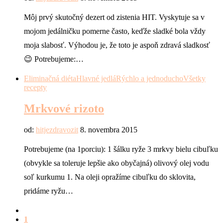
Môj prvý skutočný dezert od zistenia HIT. Vyskytuje sa v
mojom jedálničku pomerne často, keďže sladké bola vždy
moja slabosť. Výhodou je, že toto je aspoň zdravá sladkosť
😉 Potrebujeme:…
Eliminačná diéta
Hlavné jedlá
Rýchlo a jednoducho
Všetky
recepty
Mrkvové rizoto
od:
hitjezdravozit
8. novembra 2015
Potrebujeme (na 1porciu): 1 šálku ryže 3 mrkvy bielu cibuľku
(obvykle sa toleruje lepšie ako obyčajná) olivový olej vodu
soľ kurkumu 1. Na oleji opražíme cibuľku do sklovita,
pridáme ryžu…
1