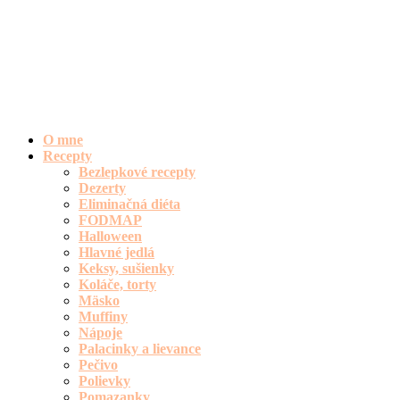
O mne
Recepty
Bezlepkové recepty
Dezerty
Eliminačná diéta
FODMAP
Halloween
Hlavné jedlá
Keksy, sušienky
Koláče, torty
Mäsko
Muffiny
Nápoje
Palacinky a lievance
Pečivo
Polievky
Pomazanky