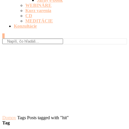
Jarný e-book
WEBINÁRE
Kurz varenia
CD
MEDITÁCIE
Konzultácie
0
Domov
Tags
Posts tagged with "hit"
Tag