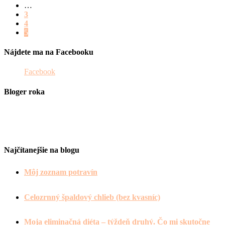
…
3
4
5
Nájdete ma na Facebooku
Facebook
Bloger roka
Najčítanejšie na blogu
Môj zoznam potravín
Celozrnný špaldový chlieb (bez kvasníc)
Moja eliminačná diéta – týždeň druhý. Čo mi skutočne