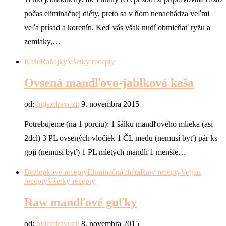
počas eliminačnej diéty, preto sa v ňom nenachádza veľmi
veľa prísad a korenín. Keď vás však nudí obmieňať ryžu a
zemiaky,…
Kaše
Raňajky
Všetky recepty
Ovsená mandľovo-jablková kaša
od:
hitjezdravozit
9. novembra 2015
Potrebujeme (na 1 porciu): 1 šálku mandľového mlieka (asi
2dcl) 3 PL ovsených vločiek 1 ČL medu (nemusí byť) pár ks
goji (nemusí byť) 1 PL mletých mandlí 1 menšie…
Bezlepkové recepty
Eliminačná diéta
Raw recepty
Vegan
recepty
Všetky recepty
Raw mandľové guľky
od:
hitjezdravozit
8. novembra 2015