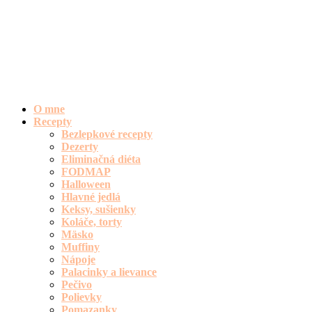
O mne
Recepty
Bezlepkové recepty
Dezerty
Eliminačná diéta
FODMAP
Halloween
Hlavné jedlá
Keksy, sušienky
Koláče, torty
Mäsko
Muffiny
Nápoje
Palacinky a lievance
Pečivo
Polievky
Pomazanky