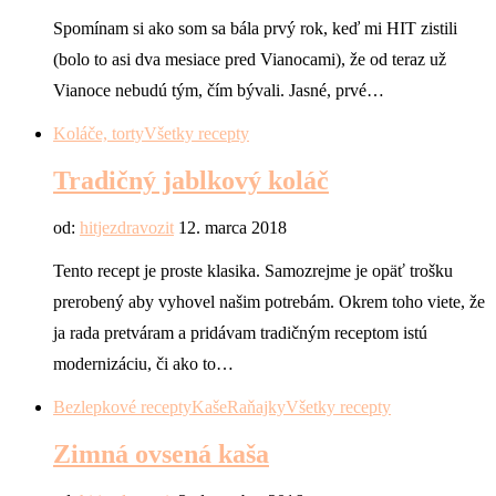
Spomínam si ako som sa bála prvý rok, keď mi HIT zistili
(bolo to asi dva mesiace pred Vianocami), že od teraz už
Vianoce nebudú tým, čím bývali. Jasné, prvé…
Koláče, torty
Všetky recepty
Tradičný jablkový koláč
od:
hitjezdravozit
12. marca 2018
Tento recept je proste klasika. Samozrejme je opäť trošku
prerobený aby vyhovel našim potrebám. Okrem toho viete, že
ja rada pretváram a pridávam tradičným receptom istú
modernizáciu, či ako to…
Bezlepkové recepty
Kaše
Raňajky
Všetky recepty
Zimná ovsená kaša