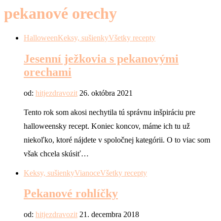
pekanové orechy
Halloween
Keksy, sušienky
Všetky recepty
Jesenní ježkovia s pekanovými
orechami
od:
hitjezdravozit
26. októbra 2021
Tento rok som akosi nechytila tú správnu inšpiráciu pre
halloweensky recept. Koniec koncov, máme ich tu už
niekoľko, ktoré nájdete v spoločnej kategórii. O to viac som
však chcela skúsiť…
Keksy, sušienky
Vianoce
Všetky recepty
Pekanové rohlíčky
od:
hitjezdravozit
21. decembra 2018