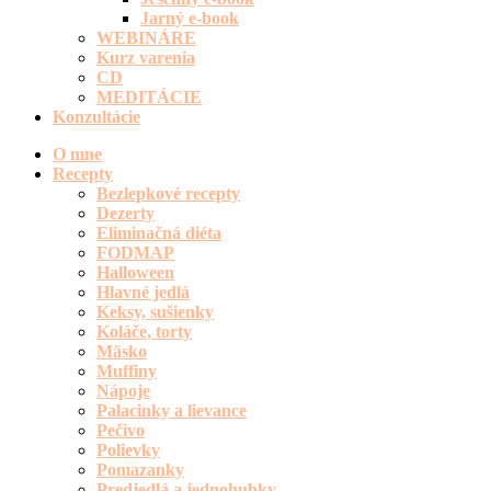
Jarný e-book
WEBINÁRE
Kurz varenia
CD
MEDITÁCIE
Konzultácie
O mne
Recepty
Bezlepkové recepty
Dezerty
Eliminačná diéta
FODMAP
Halloween
Hlavné jedlá
Keksy, sušienky
Koláče, torty
Mäsko
Muffiny
Nápoje
Palacinky a lievance
Pečivo
Polievky
Pomazanky
Predjedlá a jednohubky