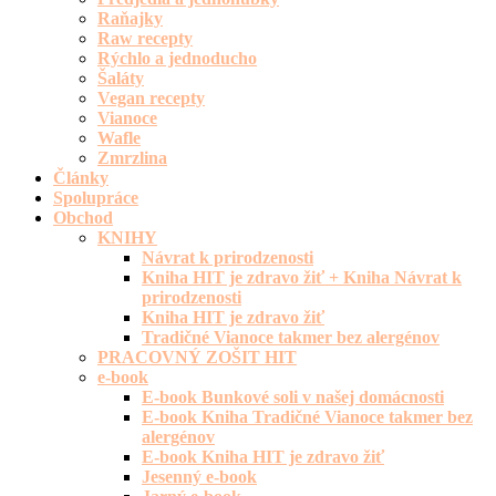
Raňajky
Raw recepty
Rýchlo a jednoducho
Šaláty
Vegan recepty
Vianoce
Wafle
Zmrzlina
Články
Spolupráce
Obchod
KNIHY
Návrat k prirodzenosti
Kniha HIT je zdravo žiť + Kniha Návrat k
prirodzenosti
Kniha HIT je zdravo žiť
Tradičné Vianoce takmer bez alergénov
PRACOVNÝ ZOŠIT HIT
e-book
E-book Bunkové soli v našej domácnosti
E-book Kniha Tradičné Vianoce takmer bez
alergénov
E-book Kniha HIT je zdravo žiť
Jesenný e-book