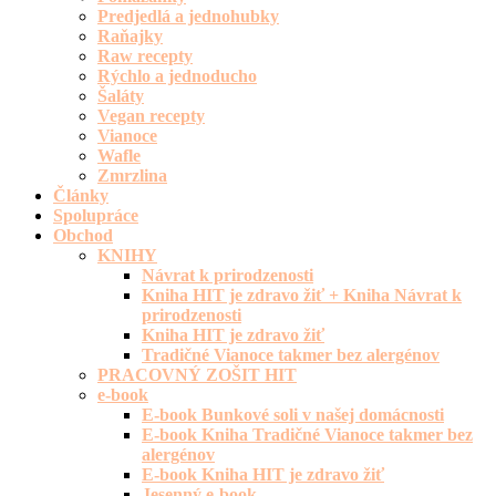
Predjedlá a jednohubky
Raňajky
Raw recepty
Rýchlo a jednoducho
Šaláty
Vegan recepty
Vianoce
Wafle
Zmrzlina
Články
Spolupráce
Obchod
KNIHY
Návrat k prirodzenosti
Kniha HIT je zdravo žiť + Kniha Návrat k
prirodzenosti
Kniha HIT je zdravo žiť
Tradičné Vianoce takmer bez alergénov
PRACOVNÝ ZOŠIT HIT
e-book
E-book Bunkové soli v našej domácnosti
E-book Kniha Tradičné Vianoce takmer bez
alergénov
E-book Kniha HIT je zdravo žiť
Jesenný e-book