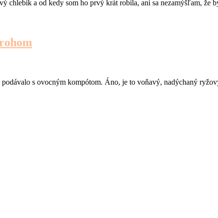
ový chlebík a od kedy som ho prvý krát robila, ani sa nezamýšľam, že
arohom
ejšie podávalo s ovocným kompótom. Áno, je to voňavý, nadýchaný ryž