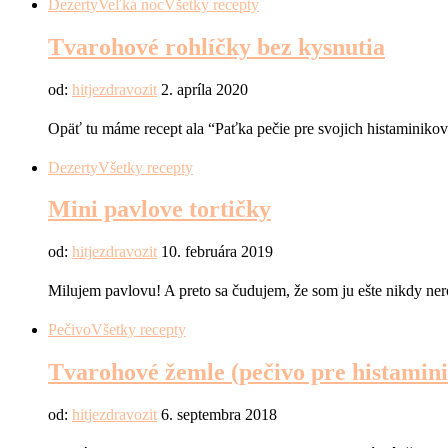
Dezerty
Veľká noc
Všetky recepty
Tvarohové rohlíčky bez kysnutia
od:
hitjezdravozit
2. apríla 2020
Opäť tu máme recept ala “Paťka pečie pre svojich histaminiko
Dezerty
Všetky recepty
Mini pavlove tortičky
od:
hitjezdravozit
10. februára 2019
Milujem pavlovu! A preto sa čudujem, že som ju ešte nikdy nerob
Pečivo
Všetky recepty
Tvarohové žemle (pečivo pre histamin
od:
hitjezdravozit
6. septembra 2018