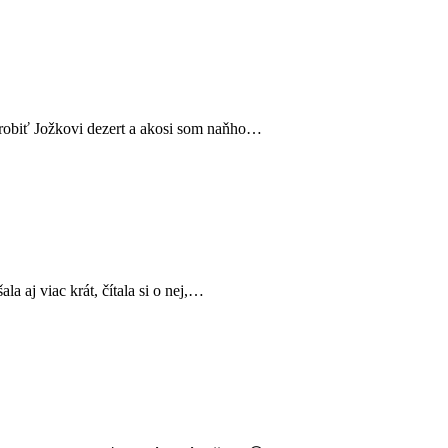
 robiť Jožkovi dezert a akosi som naňho…
a aj viac krát, čítala si o nej,…