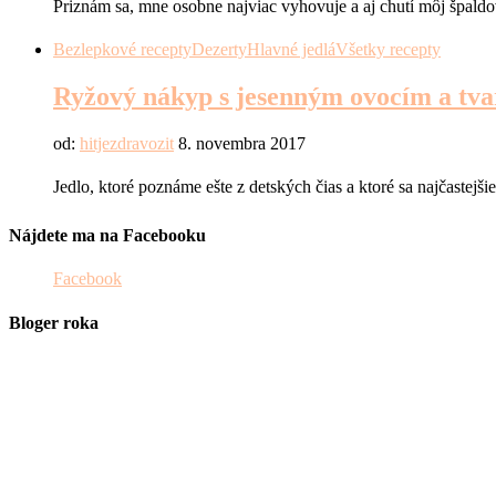
Priznám sa, mne osobne najviac vyhovuje a aj chutí môj špald
Bezlepkové recepty
Dezerty
Hlavné jedlá
Všetky recepty
Ryžový nákyp s jesenným ovocím a tv
od:
hitjezdravozit
8. novembra 2017
Jedlo, ktoré poznáme ešte z detských čias a ktoré sa najčast
Nájdete ma na Facebooku
Facebook
Bloger roka