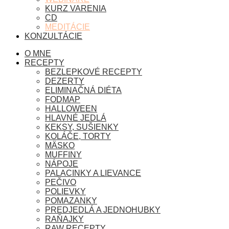
KURZ VARENIA
CD
MEDITÁCIE
KONZULTÁCIE
O MNE
RECEPTY
BEZLEPKOVÉ RECEPTY
DEZERTY
ELIMINAČNÁ DIÉTA
FODMAP
HALLOWEEN
HLAVNÉ JEDLÁ
KEKSY, SUŠIENKY
KOLÁČE, TORTY
MÄSKO
MUFFINY
NÁPOJE
PALACINKY A LIEVANCE
PEČIVO
POLIEVKY
POMAZANKY
PREDJEDLÁ A JEDNOHUBKY
RAŇAJKY
RAW RECEPTY