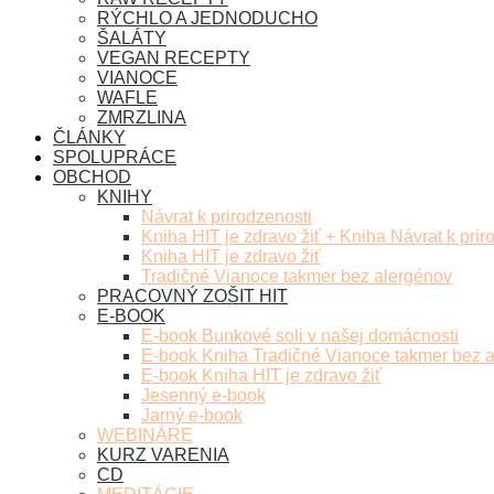
RÝCHLO A JEDNODUCHO
ŠALÁTY
VEGAN RECEPTY
VIANOCE
WAFLE
ZMRZLINA
ČLÁNKY
SPOLUPRÁCE
OBCHOD
KNIHY
Návrat k prirodzenosti
Kniha HIT je zdravo žiť + Kniha Návrat k prir
Kniha HIT je zdravo žiť
Tradičné Vianoce takmer bez alergénov
PRACOVNÝ ZOŠIT HIT
E-BOOK
E-book Bunkové soli v našej domácnosti
E-book Kniha Tradičné Vianoce takmer bez 
E-book Kniha HIT je zdravo žiť
Jesenný e-book
Jarný e-book
WEBINÁRE
KURZ VARENIA
CD