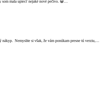
 by som mala upiecť nejaké nové pečivo. 😀…
ový nákyp. Nemyslite si však, že vám ponúkam presne tú verziu,…