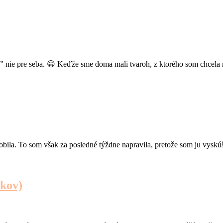
v” nie pre seba. 😀 Keďže sme doma mali tvaroh, z ktorého som chcela
ila. To som však za posledné týždne napravila, pretože som ju vyskúšal
ikov)