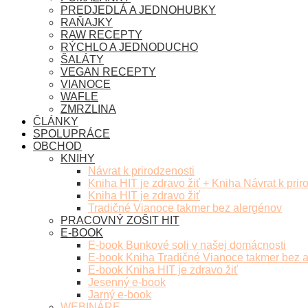
PREDJEDLÁ A JEDNOHUBKY
RAŇAJKY
RAW RECEPTY
RÝCHLO A JEDNODUCHO
ŠALÁTY
VEGAN RECEPTY
VIANOCE
WAFLE
ZMRZLINA
ČLÁNKY
SPOLUPRÁCE
OBCHOD
KNIHY
Návrat k prirodzenosti
Kniha HIT je zdravo žiť + Kniha Návrat k prir
Kniha HIT je zdravo žiť
Tradičné Vianoce takmer bez alergénov
PRACOVNÝ ZOŠIT HIT
E-BOOK
E-book Bunkové soli v našej domácnosti
E-book Kniha Tradičné Vianoce takmer bez 
E-book Kniha HIT je zdravo žiť
Jesenný e-book
Jarný e-book
WEBINÁRE