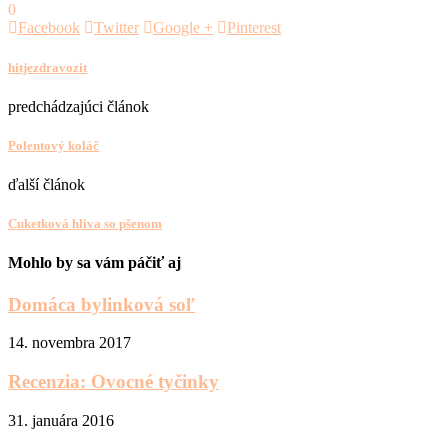
0
Facebook
Twitter
Google +
Pinterest
hitjezdravozit
predchádzajúci článok
Polentový koláč
ďalší článok
Cuketková hliva so pšenom
Mohlo by sa vám páčiť aj
Domáca bylinková soľ
14. novembra 2017
Recenzia: Ovocné tyčinky
31. januára 2016