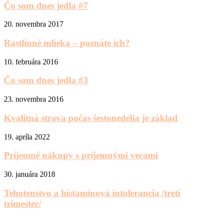
Čo som dnes jedla #7
20. novembra 2017
Rastlinné mlieka – poznáte ich?
10. februára 2016
Čo som dnes jedla #3
23. novembra 2016
Kvalitná strava počas šestonedelia je základ
19. apríla 2022
Príjemné nákupy s príjemnými vecami
30. januára 2018
Tehotenstvo a histamínová intolerancia /tretí
trimester/