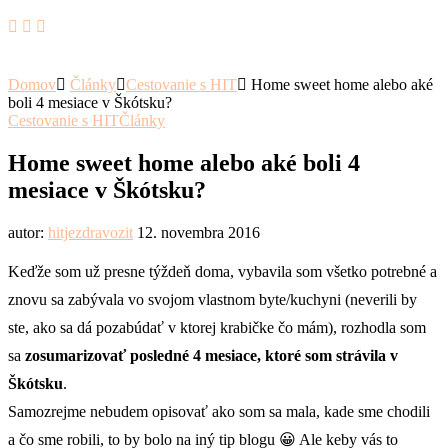
Domov
Články
Cestovanie s HIT
Home sweet home alebo aké
boli 4 mesiace v Škótsku?
Cestovanie s HIT
Články
Home sweet home alebo aké boli 4
mesiace v Škótsku?
autor:
hitjezdravozit
12. novembra 2016
Keďže som už presne týždeň doma, vybavila som všetko potrebné a
znovu sa zabývala vo svojom vlastnom byte/kuchyni (neverili by
ste, ako sa dá pozabúdať v ktorej krabičke čo mám), rozhodla som
sa
zosumarizovať posledné 4 mesiace, ktoré som strávila v
Škótsku
.
Samozrejme nebudem opisovať ako som sa mala, kade sme chodili
a čo sme robili, to by bolo na iný tip blogu 😀 Ale keby vás to