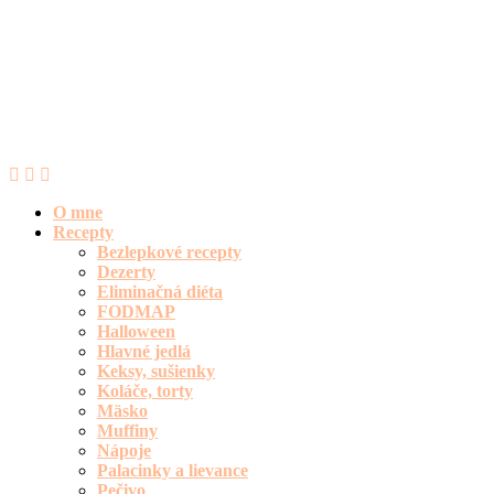
O mne
Recepty
Bezlepkové recepty
Dezerty
Eliminačná diéta
FODMAP
Halloween
Hlavné jedlá
Keksy, sušienky
Koláče, torty
Mäsko
Muffiny
Nápoje
Palacinky a lievance
Pečivo