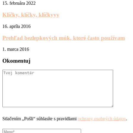
15. februára 2022
Klíčky, klíčky, klíčkyyy
16. apríla 2016
Prehľad bezlepkových múk, ktoré často používam
1. marca 2016
Okomentuj
Stlačením „Pošli“ súhlasíte s pravidlami
ochrany osobných údajov
.