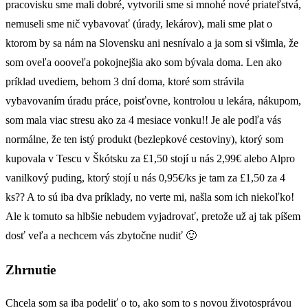
pracovisku sme mali dobré, vytvorili sme si mnohé nové priateľstvá,
nemuseli sme nič vybavovať (úrady, lekárov), mali sme plat o
ktorom by sa nám na Slovensku ani nesnívalo a ja som si všimla, že
som oveľa oooveľa pokojnejšia ako som bývala doma. Len ako
príklad uvediem, behom 3 dní doma, ktoré som strávila
vybavovaním úradu práce, poisťovne, kontrolou u lekára, nákupom,
som mala viac stresu ako za 4 mesiace vonku!! Je ale podľa vás
normálne, že ten istý produkt (bezlepkové cestoviny), ktorý som
kupovala v Tescu v Škótsku za £1,50 stojí u nás 2,99€ alebo Alpro
vanilkový puding, ktorý stojí u nás 0,95€/ks je tam za £1,50 za 4
ks?? A to sú iba dva príklady, no verte mi, našla som ich niekoľko!
Ale k tomuto sa hlbšie nebudem vyjadrovať, pretože už aj tak píšem
dosť veľa a nechcem vás zbytočne nudiť 🙂
Zhrnutie
Chcela som sa iba podeliť o to, ako som to s novou životosprávou