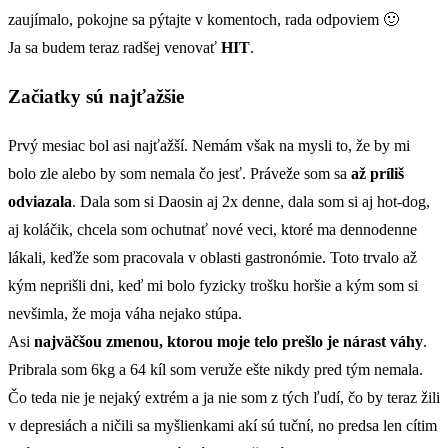
zaujímalo, pokojne sa pýtajte v komentoch, rada odpoviem 🙂
Ja sa budem teraz radšej venovať
HIT
.
Začiatky sú najťažšie
Prvý mesiac bol asi najťažší. Nemám však na mysli to, že by mi
bolo zle alebo by som nemala čo jesť. Práveže som sa
až príliš
odviazala
. Dala som si Daosin aj 2x denne, dala som si aj hot-dog,
aj koláčik, chcela som ochutnať nové veci, ktoré ma dennodenne
lákali, keďže som pracovala v oblasti gastronómie. Toto trvalo až
kým neprišli dni, keď mi bolo fyzicky trošku horšie a kým som si
nevšimla, že moja váha nejako stúpa.
Asi
najväčšou zmenou, ktorou moje telo prešlo je nárast váhy
.
Pribrala som 6kg a 64 kíl som veruže ešte nikdy pred tým nemala.
Čo teda nie je nejaký extrém a ja nie som z tých ľudí, čo by teraz žili
v depresiách a ničili sa myšlienkami akí sú tuční, no predsa len cítim