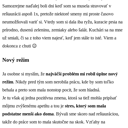
Samozrejme naďalej boli dni keď som sa musela stravovať v
reštaurácii aspoň 1x, pretože niektoré smeny mi proste časovo
neumožňovali variť si. Vtedy som si dala iba ryžu, kuracie prsia na
prírodno, dusenú zeleninu, zemiaky alebo šalát. Kuchári sa na mne
už smiali, či sa z toho viem najesť, keď jem stále to isté. Viem a
dokonca z chuti 😉
Nový režim
Ja osobne si myslím, že
najväčší problém mi robil úplne nový
režim
. Nikdy pred tým som nerobila prácu, kde by som toľko
behala a preto som mala nonstop pocit, že som hladná.
Je tu však aj jedna pozitívna zmena, ktorá sa tiež mohla pripísať
môjmu zvýšenému apetítu a tou je
stres, ktorý som mala
podstatne menší ako doma
. Bývali sme skoro nad reštauráciou,
takže do práce som to mala skutočne na skok. Vzťahy na