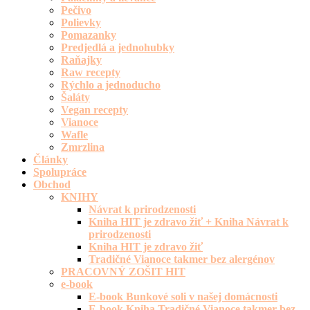
Pečivo
Polievky
Pomazanky
Predjedlá a jednohubky
Raňajky
Raw recepty
Rýchlo a jednoducho
Šaláty
Vegan recepty
Vianoce
Wafle
Zmrzlina
Články
Spolupráce
Obchod
KNIHY
Návrat k prirodzenosti
Kniha HIT je zdravo žiť + Kniha Návrat k
prirodzenosti
Kniha HIT je zdravo žiť
Tradičné Vianoce takmer bez alergénov
PRACOVNÝ ZOŠIT HIT
e-book
E-book Bunkové soli v našej domácnosti
E-book Kniha Tradičné Vianoce takmer bez