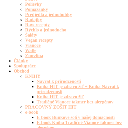
Polievky
Pomazanky
Predjedlá a jednohubky
Raňajky
Raw recepty
Rýchlo a jednoducho
Šaláty
Vegan recepty
Vianoce
Wafle
Zmrzlina
Články
Spolupráce
Obchod
KNIHY
Návrat k prirodzenosti
Kniha HIT je zdravo žiť + Kniha Návrat k
prirodzenosti
Kniha HIT je zdravo žiť
Tradičné Vianoce takmer bez alergénov
PRACOVNÝ ZOŠIT HIT
e-book
E-book Bunkové soli v našej domácnosti
E-book Kniha Tradičné Vianoce takmer bez
alergénov