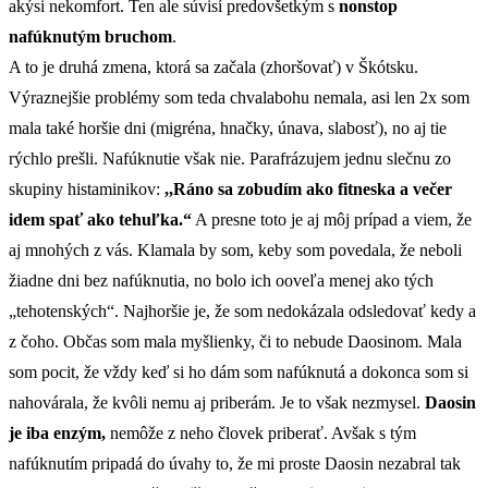
akýsi nekomfort. Ten ale súvisí predovšetkým s
nonstop
nafúknutým bruchom
.
A to je druhá zmena, ktorá sa začala (zhoršovať) v Škótsku.
Výraznejšie problémy som teda chvalabohu nemala, asi len 2x som
mala také horšie dni (migréna, hnačky, únava, slabosť), no aj tie
rýchlo prešli. Nafúknutie však nie. Parafrázujem jednu slečnu zo
skupiny histaminikov:
,,Ráno sa zobudím ako fitneska a večer
idem spať ako tehuľka.“
A presne toto je aj môj prípad a viem, že
aj mnohých z vás. Klamala by som, keby som povedala, že neboli
žiadne dni bez nafúknutia, no bolo ich ooveľa menej ako tých
„tehotenských“. Najhoršie je, že som nedokázala odsledovať kedy a
z čoho. Občas som mala myšlienky, či to nebude Daosinom. Mala
som pocit, že vždy keď si ho dám som nafúknutá a dokonca som si
nahovárala, že kvôli nemu aj priberám. Je to však nezmysel.
Daosin
je iba enzým,
nemôže z neho človek priberať. Avšak s tým
nafúknutím pripadá do úvahy to, že mi proste Daosin nezabral tak