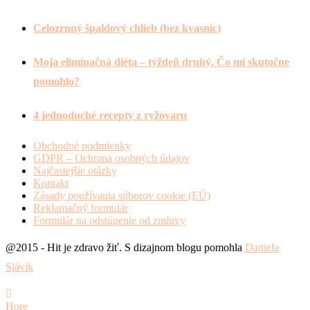
Celozrnný špaldový chlieb (bez kvasníc)
Moja eliminačná diéta – týždeň druhý. Čo mi skutočne
pomohlo?
4 jednoduché recepty z ryžovaru
Obchodné podmienky
GDPR – Ochrana osobných údajov
Najčastejšie otázky
Kontakt
Zásady používania súborov cookie (EÚ)
Reklamačný formulár
Formulár na odstúpenie od zmluvy
@2015 - Hit je zdravo žiť. S dizajnom blogu pomohla
Daniela
Slávik
Hore