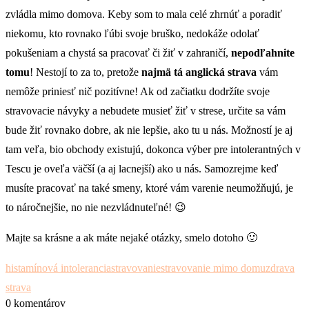
zvládla mimo domova. Keby som to mala celé zhrnúť a poradiť
niekomu, kto rovnako ľúbi svoje bruško, nedokáže odolať
pokušeniam a chystá sa pracovať či žiť v zahraničí,
nepodľahnite
tomu
! Nestojí to za to, pretože
najmä tá anglická strava
vám
nemôže priniesť nič pozitívne! Ak od začiatku dodržíte svoje
stravovacie návyky a nebudete musieť žiť v strese, určite sa vám
bude žiť rovnako dobre, ak nie lepšie, ako tu u nás. Možností je aj
tam veľa, bio obchody existujú, dokonca výber pre intolerantných v
Tescu je oveľa väčší (a aj lacnejší) ako u nás. Samozrejme keď
musíte pracovať na také smeny, ktoré vám varenie neumožňujú, je
to náročnejšie, no nie nezvládnuteľné! 😉
Majte sa krásne a ak máte nejaké otázky, smelo dotoho 🙂
histamínová intolerancia
stravovanie
stravovanie mimo domu
zdrava
strava
0 komentárov