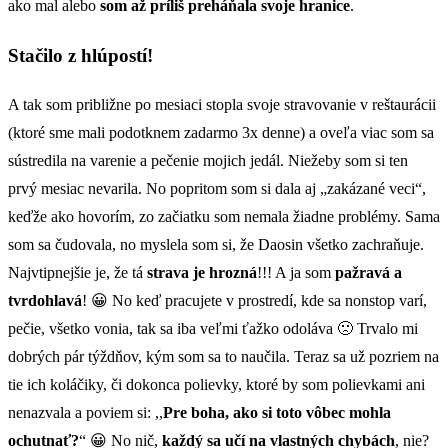
ako mal alebo
som až príliš preháňala svoje hranice
.
Stačilo z hlúpostí!
A tak som približne po mesiaci stopla svoje stravovanie v reštaurácii
(ktoré sme mali podotknem zadarmo 3x denne) a oveľa viac som sa
sústredila na varenie a pečenie mojich jedál. Niežeby som si ten
prvý mesiac nevarila. No popritom som si dala aj „zakázané veci“,
keďže ako hovorím, zo začiatku som nemala žiadne problémy. Sama
som sa čudovala, no myslela som si, že Daosin všetko zachraňuje.
Najvtipnejšie je, že tá
strava je hrozná
!!! A ja som
pažravá a
tvrdohlavá
! 😀 No keď pracujete v prostredí, kde sa nonstop varí,
pečie, všetko vonia, tak sa iba veľmi ťažko odoláva 🙁 Trvalo mi
dobrých pár týždňov, kým som sa to naučila. Teraz sa už pozriem na
tie ich koláčiky, či dokonca polievky, ktoré by som polievkami ani
nenazvala a poviem si: ,,
Pre boha, ako si toto vôbec mohla
ochutnať?
“ 😀 No nič,
každý sa učí na vlastných chybách
, nie?