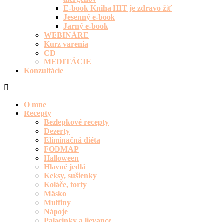
E-book Kniha HIT je zdravo žiť
Jesenný e-book
Jarný e-book
WEBINÁRE
Kurz varenia
CD
MEDITÁCIE
Konzultácie
O mne
Recepty
Bezlepkové recepty
Dezerty
Eliminačná diéta
FODMAP
Halloween
Hlavné jedlá
Keksy, sušienky
Koláče, torty
Mäsko
Muffiny
Nápoje
Palacinky a lievance