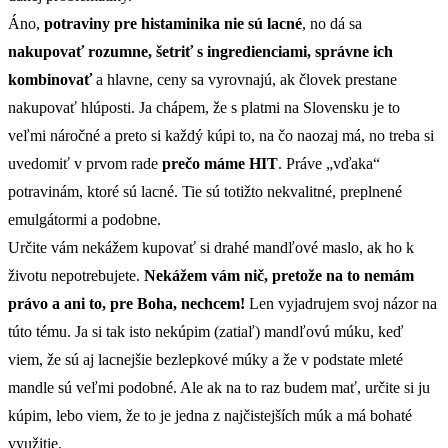
Áno,
potraviny pre histaminika nie sú lacné
, no dá sa
nakupovať rozumne, šetriť s ingredienciami, správne ich
kombinovať
a hlavne, ceny sa vyrovnajú, ak človek prestane
nakupovať hlúposti. Ja chápem, že s platmi na Slovensku je to
veľmi náročné a preto si každý kúpi to, na čo naozaj má, no treba si
uvedomiť v prvom rade
prečo máme HIT
. Práve „vďaka“
potravinám, ktoré sú lacné. Tie sú totižto nekvalitné, preplnené
emulgátormi a podobne.
Určite vám nekážem kupovať si drahé mandľové maslo, ak ho k
životu nepotrebujete.
Nekážem vám nič, pretože na to nemám
právo a ani to, pre Boha, nechcem!
Len vyjadrujem svoj názor na
túto tému. Ja si tak isto nekúpim (zatiaľ) mandľovú múku, keď
viem, že sú aj lacnejšie bezlepkové múky a že v podstate mleté
mandle sú veľmi podobné. Ale ak na to raz budem mať, určite si ju
kúpim, lebo viem, že to je jedna z najčistejších múk a má bohaté
využitie.