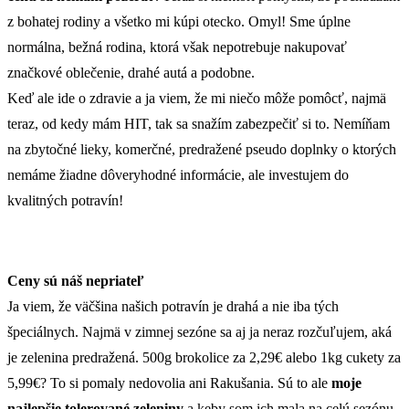
z bohatej rodiny a všetko mi kúpi otecko. Omyl! Sme úplne
normálna, bežná rodina, ktorá však nepotrebuje nakupovať
značkové oblečenie, drahé autá a podobne.
Keď ale ide o zdravie a ja viem, že mi niečo môže pomôcť, najmä
teraz, od kedy mám HIT, tak sa snažím zabezpečiť si to. Nemíňam
na zbytočné lieky, komerčné, predražené pseudo doplnky o ktorých
nemáme žiadne dôveryhodné informácie, ale investujem do
kvalitných potravín!
Ceny sú náš nepriateľ
Ja viem, že väčšina našich potravín je drahá a nie iba tých
špeciálnych. Najmä v zimnej sezóne sa aj ja neraz rozčuľujem, aká
je zelenina predražená. 500g brokolice za 2,29€ alebo 1kg cukety za
5,99€? To si pomaly nedovolia ani Rakušania. Sú to ale
moje
najlepšie tolerované zeleniny
a keby som ich mala na celú sezónu