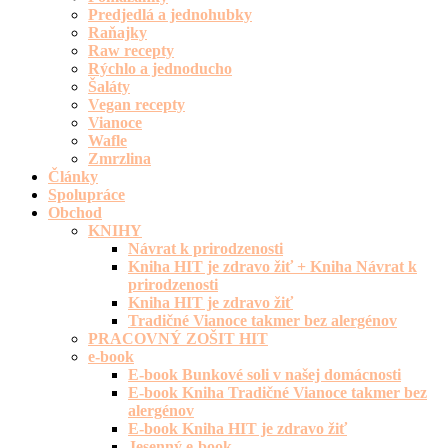
Predjedlá a jednohubky
Raňajky
Raw recepty
Rýchlo a jednoducho
Šaláty
Vegan recepty
Vianoce
Wafle
Zmrzlina
Články
Spolupráce
Obchod
KNIHY
Návrat k prirodzenosti
Kniha HIT je zdravo žiť + Kniha Návrat k
prirodzenosti
Kniha HIT je zdravo žiť
Tradičné Vianoce takmer bez alergénov
PRACOVNÝ ZOŠIT HIT
e-book
E-book Bunkové soli v našej domácnosti
E-book Kniha Tradičné Vianoce takmer bez
alergénov
E-book Kniha HIT je zdravo žiť
Jesenný e-book