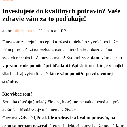
Investujete do kvalitných potravín? Vaše
zdravie vám za to poďakuje!
autor:
hitjezdravozit
11. marca 2017
Dnes som zverejnila recept, ktorý asi u niekoho vyvolal pocit, že
mám plno peňazí na rozhadzovanie a musím to dokazovať na
svojich receptoch. Zamrzelo ma to! Svojimi
receptami
vám chcem
v prvom rade pomôcť pri hľadaní inšpirácií
, no ak to je v mojich
silách tak aj vytvoriť také, ktoré
vám pomôžu po zdravotnej
stránke
.
Kto vôbec som?
Som iba obyčajný mladý človek, ktorý momentálne nemá ani prácu
a ešte len hľadá svoje uplatnenie v živote.
Otec ma vždy učil, že
ak ide o zdravie a kvalitu potravín, na
cenu sa nemám pozerať
. Teraz si niektorí pomyslia, že pochádzam