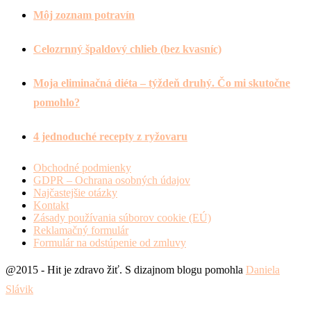
Môj zoznam potravín
Celozrnný špaldový chlieb (bez kvasníc)
Moja eliminačná diéta – týždeň druhý. Čo mi skutočne
pomohlo?
4 jednoduché recepty z ryžovaru
Obchodné podmienky
GDPR – Ochrana osobných údajov
Najčastejšie otázky
Kontakt
Zásady používania súborov cookie (EÚ)
Reklamačný formulár
Formulár na odstúpenie od zmluvy
@2015 - Hit je zdravo žiť. S dizajnom blogu pomohla
Daniela
Slávik