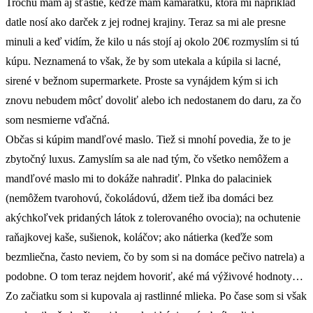
Trochu mám aj šťastie, keďže mám kamarátku, ktorá mi napríklad
datle nosí ako darček z jej rodnej krajiny. Teraz sa mi ale presne
minuli a keď vidím, že kilo u nás stojí aj okolo 20€ rozmyslím si tú
kúpu. Neznamená to však, že by som utekala a kúpila si lacné,
sirené v bežnom supermarkete. Proste sa vynájdem kým si ich
znovu nebudem môcť dovoliť alebo ich nedostanem do daru, za čo
som nesmierne vďačná.
Občas si kúpim mandľové maslo. Tiež si mnohí povedia, že to je
zbytočný luxus. Zamyslím sa ale nad tým, čo všetko nemôžem a
mandľové maslo mi to dokáže nahradiť. Plnka do palaciniek
(nemôžem tvarohovú, čokoládovú, džem tiež iba domáci bez
akýchkoľvek pridaných látok z tolerovaného ovocia); na ochutenie
raňajkovej kaše, sušienok, koláčov; ako nátierka (keďže som
bezmliečna, často neviem, čo by som si na domáce pečivo natrela) a
podobne. O tom teraz nejdem hovoriť, aké má výživové hodnoty…
Zo začiatku som si kupovala aj rastlinné mlieka. Po čase som si však