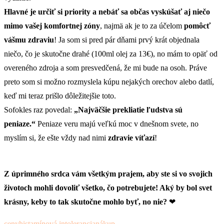
Hlavné je určiť si priority a nebáť sa občas vyskúšať aj niečo
mimo vašej komfortnej zóny
, najmä ak je to za účelom
pomôcť
vášmu zdraviu
! Ja som si pred pár dňami prvý krát objednala
niečo, čo je skutočne drahé (100ml olej za 13€), no mám to opäť od
overeného zdroja a som presvedčená, že mi bude na osoh. Práve
preto som si možno rozmyslela kúpu nejakých orechov alebo datlí,
keď mi teraz prišlo dôležitejšie toto.
Sofokles raz povedal:
„Najväčšie prekliatie ľudstva sú
peniaze.“
Peniaze veru majú veľkú moc v dnešnom svete, no
myslím si, že ešte vždy nad nimi
zdravie víťazí
!
Z úprimného srdca vám všetkým prajem, aby ste si vo svojich
životoch mohli dovoliť všetko, čo potrebujete! Aký by bol svet
krásny, keby to tak skutočne mohlo byť, no nie?
❤
ceny
histamínová intolerancia
nákup