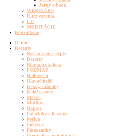
Jarný e-book
WEBINÁRE
Kurz varenia
CD
MEDITÁCIE
Konzultácie
O mne
Recepty
Bezlepkové recepty
Dezerty
Eliminačná diéta
FODMAP
Halloween
Hlavné jedlá
Keksy, sušienky
Koláče, torty
Mäsko
Muffiny
Nápoje
Palacinky a lievance
Pečivo
Polievky
Pomazanky
Predjedlá a jednohubky