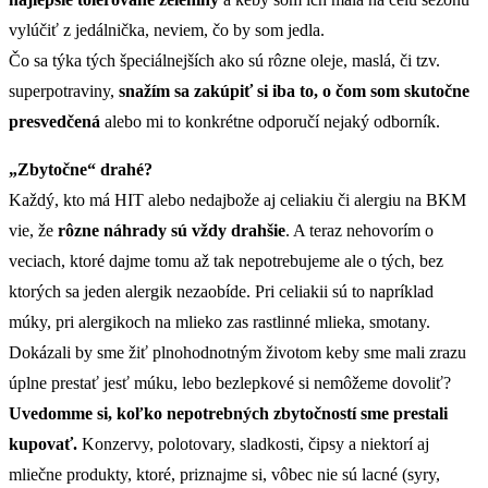
vylúčiť z jedálnička, neviem, čo by som jedla.
Čo sa týka tých špeciálnejších ako sú rôzne oleje, maslá, či tzv.
superpotraviny,
snažím sa zakúpiť si iba to, o čom som skutočne
presvedčená
alebo mi to konkrétne odporučí nejaký odborník.
„Zbytočne“ drahé?
Každý, kto má HIT alebo nedajbože aj celiakiu či alergiu na BKM
vie, že
rôzne náhrady sú vždy drahšie
. A teraz nehovorím o
veciach, ktoré dajme tomu až tak nepotrebujeme ale o tých, bez
ktorých sa jeden alergik nezaobíde. Pri celiakii sú to napríklad
múky, pri alergikoch na mlieko zas rastlinné mlieka, smotany.
Dokázali by sme žiť plnohodnotným životom keby sme mali zrazu
úplne prestať jesť múku, lebo bezlepkové si nemôžeme dovoliť?
Uvedomme si, koľko nepotrebných zbytočností sme prestali
kupovať.
Konzervy, polotovary, sladkosti, čipsy a niektorí aj
mliečne produkty, ktoré, priznajme si, vôbec nie sú lacné (syry,