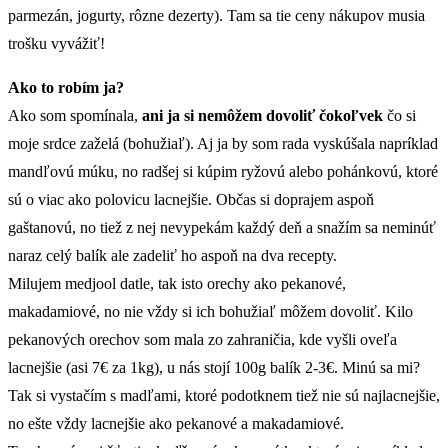
parmezán, jogurty, rôzne dezerty). Tam sa tie ceny nákupov musia
trošku vyvážiť!
Ako to robím ja?
Ako som spomínala,
ani ja si nemôžem dovoliť čokoľvek
čo si
moje srdce zaželá (bohužiaľ). Aj ja by som rada vyskúšala napríklad
mandľovú múku, no radšej si kúpim ryžovú alebo pohánkovú, ktoré
sú o viac ako polovicu lacnejšie. Občas si doprajem aspoň
gaštanovú, no tiež z nej nevypekám každý deň a snažím sa neminúť
naraz celý balík ale zadeliť ho aspoň na dva recepty.
Milujem medjool datle, tak isto orechy ako pekanové,
makadamiové, no nie vždy si ich bohužiaľ môžem dovoliť. Kilo
pekanových orechov som mala zo zahraničia, kde vyšli oveľa
lacnejšie (asi 7€ za 1kg), u nás stojí 100g balík 2-3€. Minú sa mi?
Tak si vystačím s madľami, ktoré podotknem tiež nie sú najlacnejšie,
no ešte vždy lacnejšie ako pekanové a makadamiové.