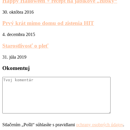
Happy Halloween + recept na jablkové „zúbky“
30. októbra 2016
Prvý krát mimo domu od zistenia HIT
4. decembra 2015
Starostlivosť o pleť
31. júla 2019
Okomentuj
Stlačením „Pošli“ súhlasíte s pravidlami
ochrany osobných údajov
.