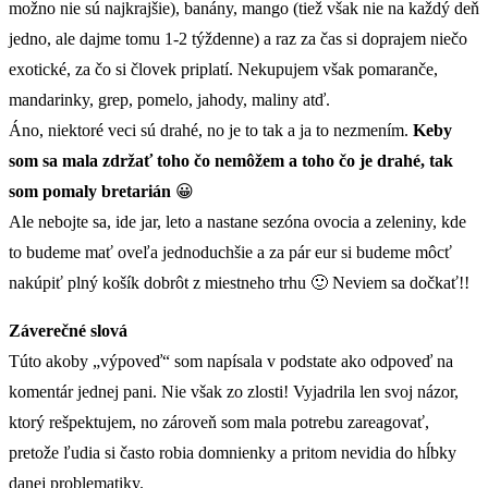
možno nie sú najkrajšie), banány, mango (tiež však nie na každý deň
jedno, ale dajme tomu 1-2 týždenne) a raz za čas si doprajem niečo
exotické, za čo si človek priplatí. Nekupujem však pomaranče,
mandarinky, grep, pomelo, jahody, maliny atď.
Áno, niektoré veci sú drahé, no je to tak a ja to nezmením.
Keby
som sa mala zdržať toho čo nemôžem a toho čo je drahé, tak
som pomaly bretarián
😀
Ale nebojte sa, ide jar, leto a nastane sezóna ovocia a zeleniny, kde
to budeme mať oveľa jednoduchšie a za pár eur si budeme môcť
nakúpiť plný košík dobrôt z miestneho trhu 🙂 Neviem sa dočkať!!
Záverečné slová
Túto akoby „výpoveď“ som napísala v podstate ako odpoveď na
komentár jednej pani. Nie však zo zlosti! Vyjadrila len svoj názor,
ktorý rešpektujem, no zároveň som mala potrebu zareagovať,
pretože ľudia si často robia domnienky a pritom nevidia do hĺbky
danej problematiky.