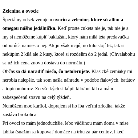
Zelenina a ovocie
Špeciálny odsek venujem
ovociu a zelenine, ktoré sú alfou a
omegou nášho jedálnička
. Keď proste cuketa nie je, tak nie je a
my si nemôžeme kúpiť baklažán, ktorý nám milá teta predavačka
odporúča namiesto nej. Ak ju však majú, no kilo stojí 6€, tak si
nekúpim 2 kilá ale 2 kusy, ktoré si rozdelím do 2 jedál. (Chvalabohu
sa už ich cena znovu dostáva do normálu.)
Občas sa
dá naradiť niečo, čo netolerujete
. Klasické zemiaky mi
nerobia nalepšie, tak som našla náhradu v podobe fialových, batátov
a topinamburov. Zo všetkých si kúpil kilo/pol kila a mám
zabezpečenú stravu na celý týždeň.
Nemôžem moc karfiol, doprajem si ho iba veľmi zriedka, takže
zostáva brokolica.
Pri ovocí to mám jednoduchšie, lebo väčšinou mám doma v mise
jablká (snažím sa kupovať domáce na trhu za pár centov, i keď