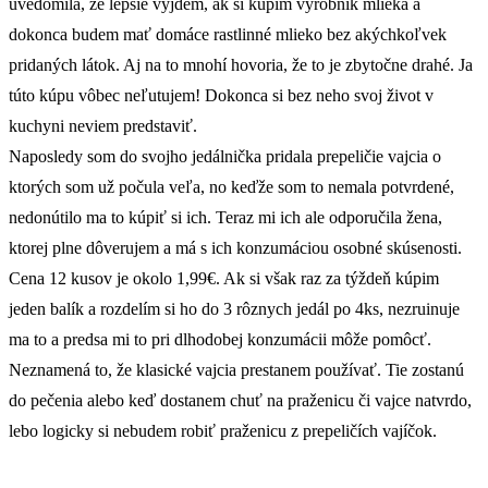
uvedomila, že lepšie vyjdem, ak si kúpim výrobník mlieka a
dokonca budem mať domáce rastlinné mlieko bez akýchkoľvek
pridaných látok. Aj na to mnohí hovoria, že to je zbytočne drahé. Ja
túto kúpu vôbec neľutujem! Dokonca si bez neho svoj život v
kuchyni neviem predstaviť.
Naposledy som do svojho jedálnička pridala prepeličie vajcia o
ktorých som už počula veľa, no keďže som to nemala potvrdené,
nedonútilo ma to kúpiť si ich. Teraz mi ich ale odporučila žena,
ktorej plne dôverujem a má s ich konzumáciou osobné skúsenosti.
Cena 12 kusov je okolo 1,99€. Ak si však raz za týždeň kúpim
jeden balík a rozdelím si ho do 3 rôznych jedál po 4ks, nezruinuje
ma to a predsa mi to pri dlhodobej konzumácii môže pomôcť.
Neznamená to, že klasické vajcia prestanem používať. Tie zostanú
do pečenia alebo keď dostanem chuť na praženicu či vajce natvrdo,
lebo logicky si nebudem robiť praženicu z prepeličích vajíčok.