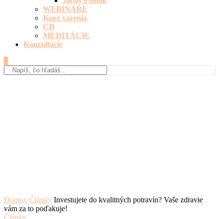
Jarný e-book
WEBINÁRE
Kurz varenia
CD
MEDITÁCIE
Konzultácie
0
Domov
Články
Investujete do kvalitných potravín? Vaše zdravie
vám za to poďakuje!
Články