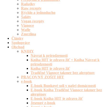
Raňajky
Raw recepty
Rýchlo a jednoducho
Šaláty
Vegan recepty
Vianoce
Wafle
Zmrzlina
Články
Spolupráce
Obchod
KNIHY
Návrat k prirodzenosti
Kniha HIT je zdravo žiť + Kniha Návrat k
prirodzenosti
Kniha HIT je zdravo žiť
Tradičné Vianoce takmer bez alergénov
PRACOVNÝ ZOŠIT HIT
e-book
E-book Bunkové soli v našej domácnosti
E-book Kniha Tradičné Vianoce takmer bez
alergénov
E-book Kniha HIT je zdravo žiť
Jesenný e-book