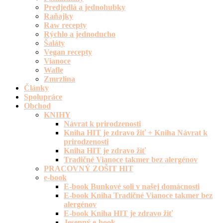
Predjedlá a jednohubky
Raňajky
Raw recepty
Rýchlo a jednoducho
Šaláty
Vegan recepty
Vianoce
Wafle
Zmrzlina
Články
Spolupráce
Obchod
KNIHY
Návrat k prirodzenosti
Kniha HIT je zdravo žiť + Kniha Návrat k
prirodzenosti
Kniha HIT je zdravo žiť
Tradičné Vianoce takmer bez alergénov
PRACOVNÝ ZOŠIT HIT
e-book
E-book Bunkové soli v našej domácnosti
E-book Kniha Tradičné Vianoce takmer bez
alergénov
E-book Kniha HIT je zdravo žiť
Jesenný e-book