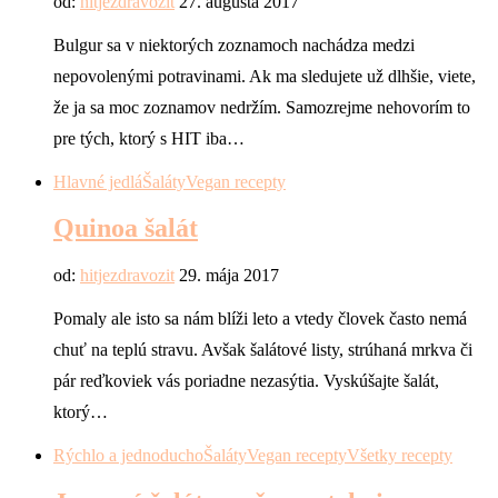
od:
hitjezdravozit
27. augusta 2017
Bulgur sa v niektorých zoznamoch nachádza medzi
nepovolenými potravinami. Ak ma sledujete už dlhšie, viete,
že ja sa moc zoznamov nedržím. Samozrejme nehovorím to
pre tých, ktorý s HIT iba…
Hlavné jedlá
Šaláty
Vegan recepty
Quinoa šalát
od:
hitjezdravozit
29. mája 2017
Pomaly ale isto sa nám blíži leto a vtedy človek často nemá
chuť na teplú stravu. Avšak šalátové listy, strúhaná mrkva či
pár reďkoviek vás poriadne nezasýtia. Vyskúšajte šalát,
ktorý…
Rýchlo a jednoducho
Šaláty
Vegan recepty
Všetky recepty