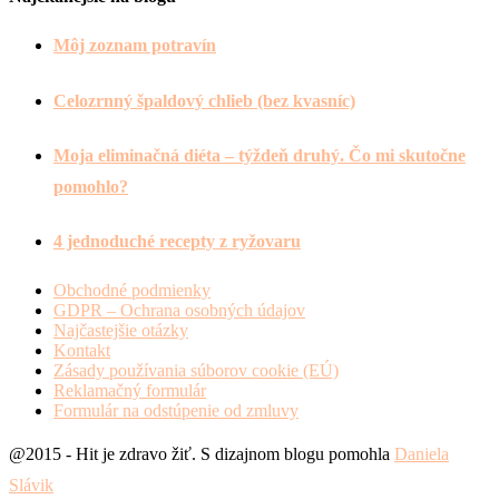
Môj zoznam potravín
Celozrnný špaldový chlieb (bez kvasníc)
Moja eliminačná diéta – týždeň druhý. Čo mi skutočne
pomohlo?
4 jednoduché recepty z ryžovaru
Obchodné podmienky
GDPR – Ochrana osobných údajov
Najčastejšie otázky
Kontakt
Zásady používania súborov cookie (EÚ)
Reklamačný formulár
Formulár na odstúpenie od zmluvy
@2015 - Hit je zdravo žiť. S dizajnom blogu pomohla
Daniela
Slávik