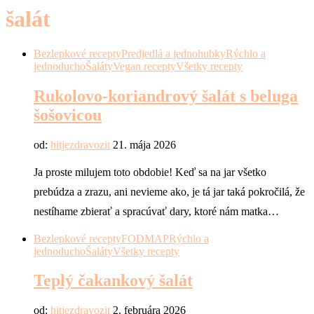
šalát
Bezlepkové recepty
Predjedlá a jednohubky
Rýchlo a
jednoducho
Šaláty
Vegan recepty
Všetky recepty
Rukolovo-koriandrový šalát s beluga
šošovicou
od:
hitjezdravozit
21. mája 2026
Ja proste milujem toto obdobie! Keď sa na jar všetko
prebúdza a zrazu, ani nevieme ako, je tá jar taká pokročilá, že
nestíhame zbierať a spracúvať dary, ktoré nám matka…
Bezlepkové recepty
FODMAP
Rýchlo a
jednoducho
Šaláty
Všetky recepty
Teplý čakankový šalát
od:
hitjezdravozit
2. februára 2026