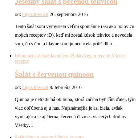
Jesenný šalát s pečenou tekvicou
od:
hitjezdravozit
26. septembra 2016
Tento šalát som vymyslela veľmi spontánne (asi ako polovicu
mojich receptov :D), keď mi zostal kúsok tekvice a nevedela
som, čo s ňou a hlavne som ju nechcela príliš dlho…
Eliminačná diéta
Hlavné jedlá
Šaláty
Vegan recepty
Všetky
recepty
Šalát s červenou quinoou
od:
hitjezdravozit
8. februára 2016
Quinoa je netradičná obilnina, ktorá začína byť čím ďalej, tým
viac obľúbená aj u nás. Najznámejšia je asi biela, avšak
vynikajúca je aj čierna, červená či zmes viacerých druhov.
Všetky…
Šaláty
Vegan recepty
Všetky recepty