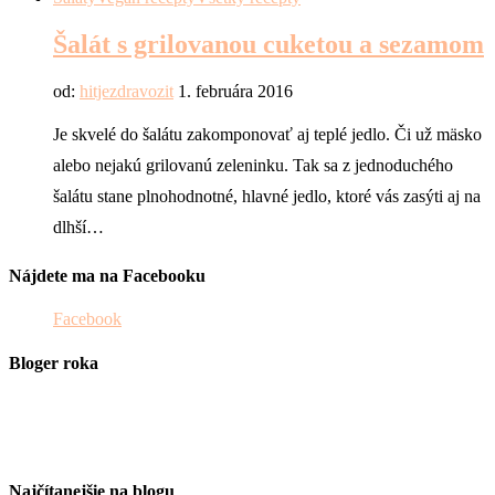
Šalát s grilovanou cuketou a sezamom
od:
hitjezdravozit
1. februára 2016
Je skvelé do šalátu zakomponovať aj teplé jedlo. Či už mäsko
alebo nejakú grilovanú zeleninku. Tak sa z jednoduchého
šalátu stane plnohodnotné, hlavné jedlo, ktoré vás zasýti aj na
dlhší…
Nájdete ma na Facebooku
Facebook
Bloger roka
Najčítanejšie na blogu