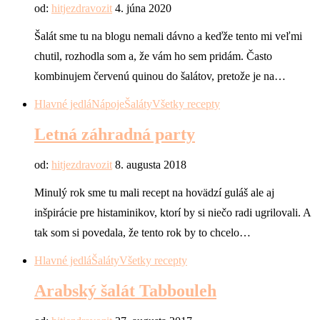
od:
hitjezdravozit
4. júna 2020
Šalát sme tu na blogu nemali dávno a keďže tento mi veľmi
chutil, rozhodla som a, že vám ho sem pridám. Často
kombinujem červenú quinou do šalátov, pretože je na…
Hlavné jedlá
Nápoje
Šaláty
Všetky recepty
Letná záhradná party
od:
hitjezdravozit
8. augusta 2018
Minulý rok sme tu mali recept na hovädzí guláš ale aj
inšpirácie pre histaminikov, ktorí by si niečo radi ugrilovali. A
tak som si povedala, že tento rok by to chcelo…
Hlavné jedlá
Šaláty
Všetky recepty
Arabský šalát Tabbouleh