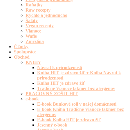
Raňajky
Raw recepty
Rýchlo a jednoducho
Šaláty
Vegan recepty
Vianoce
Wafle
Zmrzlina
Články
Spolupráce
Obchod
KNIHY
Návrat k prirodzenosti
Kniha HIT je zdravo žiť + Kniha Návrat k
prirodzenosti
Kniha HIT je zdravo žiť
Tradičné Vianoce takmer bez alergénov
PRACOVNÝ ZOŠIT HIT
e-book
E-book Bunkové soli v našej domácnosti
E-book Kniha Tradičné Vianoce takmer bez
alergénov
E-book Kniha HIT je zdravo žiť
Jesenný e-book