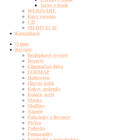
Jarný e-book
WEBINÁRE
Kurz varenia
CD
MEDITÁCIE
Konzultácie
O mne
Recepty
Bezlepkové recepty
Dezerty
Eliminačná diéta
FODMAP
Halloween
Hlavné jedlá
Keksy, sušienky
Koláče, torty
Mäsko
Muffiny
Nápoje
Palacinky a lievance
Pečivo
Polievky
Pomazanky
Predjedlá a jednohubky