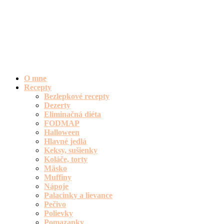
O mne
Recepty
Bezlepkové recepty
Dezerty
Eliminačná diéta
FODMAP
Halloween
Hlavné jedlá
Keksy, sušienky
Koláče, torty
Mäsko
Muffiny
Nápoje
Palacinky a lievance
Pečivo
Polievky
Pomazanky