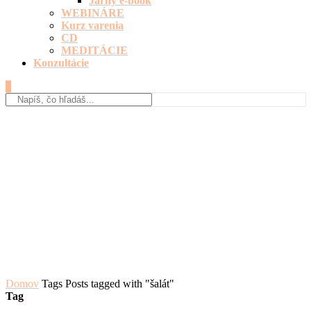
Jarný e-book
WEBINÁRE
Kurz varenia
CD
MEDITÁCIE
Konzultácie
0
Domov
Tags
Posts tagged with "šalát"
Tag