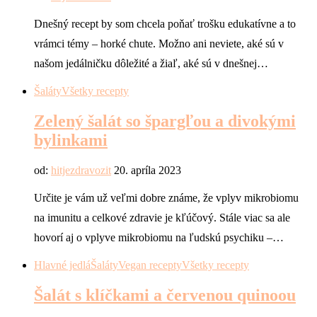
Dnešný recept by som chcela poňať trošku edukatívne a to
vrámci témy – horké chute. Možno ani neviete, aké sú v
našom jedálničku dôležité a žiaľ, aké sú v dnešnej…
Šaláty
Všetky recepty
Zelený šalát so špargľou a divokými
bylinkami
od:
hitjezdravozit
20. apríla 2023
Určite je vám už veľmi dobre známe, že vplyv mikrobiomu
na imunitu a celkové zdravie je kľúčový. Stále viac sa ale
hovorí aj o vplyve mikrobiomu na ľudskú psychiku –…
Hlavné jedlá
Šaláty
Vegan recepty
Všetky recepty
Šalát s klíčkami a červenou quinoou