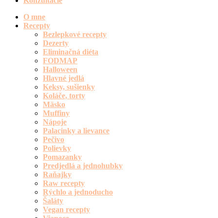
Konzultácie
O mne
Recepty
Bezlepkové recepty
Dezerty
Eliminačná diéta
FODMAP
Halloween
Hlavné jedlá
Keksy, sušienky
Koláče, torty
Mäsko
Muffiny
Nápoje
Palacinky a lievance
Pečivo
Polievky
Pomazanky
Predjedlá a jednohubky
Raňajky
Raw recepty
Rýchlo a jednoducho
Šaláty
Vegan recepty