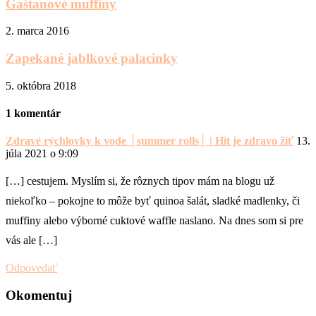
Gaštanové muffiny
2. marca 2016
Zapekané jablkové palacinky
5. októbra 2018
1 komentár
Zdravé rýchlovky k vode │summer rolls│ | Hit je zdravo žiť
13.
júla 2021 o 9:09
[…] cestujem. Myslím si, že rôznych tipov mám na blogu už
niekoľko – pokojne to môže byť quinoa šalát, sladké madlenky, či
muffiny alebo výborné cuktové waffle naslano. Na dnes som si pre
vás ale […]
Odpovedať
Okomentuj