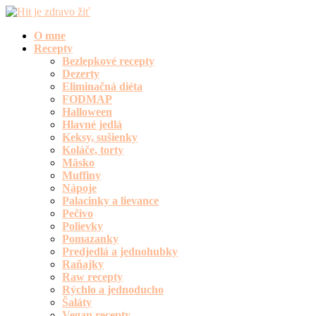
O mne
Recepty
Bezlepkové recepty
Dezerty
Eliminačná diéta
FODMAP
Halloween
Hlavné jedlá
Keksy, sušienky
Koláče, torty
Mäsko
Muffiny
Nápoje
Palacinky a lievance
Pečivo
Polievky
Pomazanky
Predjedlá a jednohubky
Raňajky
Raw recepty
Rýchlo a jednoducho
Šaláty
Vegan recepty