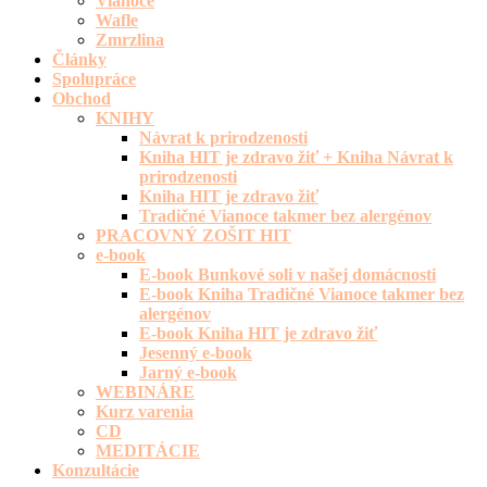
Vianoce
Wafle
Zmrzlina
Články
Spolupráce
Obchod
KNIHY
Návrat k prirodzenosti
Kniha HIT je zdravo žiť + Kniha Návrat k
prirodzenosti
Kniha HIT je zdravo žiť
Tradičné Vianoce takmer bez alergénov
PRACOVNÝ ZOŠIT HIT
e-book
E-book Bunkové soli v našej domácnosti
E-book Kniha Tradičné Vianoce takmer bez
alergénov
E-book Kniha HIT je zdravo žiť
Jesenný e-book
Jarný e-book
WEBINÁRE
Kurz varenia
CD
MEDITÁCIE
Konzultácie