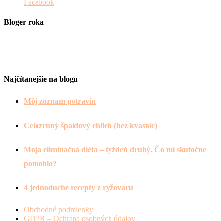
Facebook
Bloger roka
Najčítanejšie na blogu
Môj zoznam potravín
Celozrnný špaldový chlieb (bez kvasníc)
Moja eliminačná diéta – týždeň druhý. Čo mi skutočne
pomohlo?
4 jednoduché recepty z ryžovaru
Obchodné podmienky
GDPR – Ochrana osobných údajov