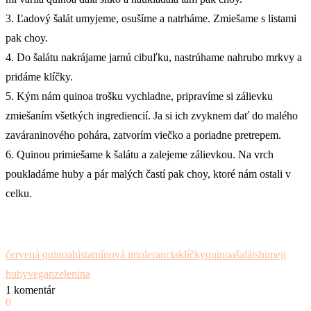
3. Ľadový šalát umyjeme, osušíme a natrháme. Zmiešame s listami
pak choy.
4. Do šalátu nakrájame jarnú cibuľku, nastrúhame nahrubo mrkvy a
pridáme klíčky.
5. Kým nám quinoa trošku vychladne, pripravíme si zálievku
zmiešaním všetkých ingrediencií. Ja si ich zvyknem dať do malého
zaváraninového pohára, zatvorím viečko a poriadne pretrepem.
6. Quinou primiešame k šalátu a zalejeme zálievkou. Na vrch
poukladáme huby a pár malých častí pak choy, ktoré nám ostali v
celku.
červená quinoa
histamínová intolerancia
klíčky
quinoa
šalát
shimeji
huby
vegan
zelenina
1 komentár
0