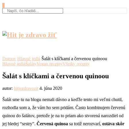
0
Domov
Hlavné jedlá
Šalát s klíčkami a červenou quinoou
Hlavné jedlá
Šaláty
Vegan recepty
Všetky recepty
Šalát s klíčkami a červenou quinoou
autor:
hitjezdravozit
4. júna 2020
Šalát sme tu na blogu nemali dávno a keďže tento mi veľmi chutil,
rozhodla som a, že vám ho sem pridám. Často kombinujem červenú
quinou do šalátov, pretože je na to priam ako stvorená narozdiel od
jej bledej “sestry”.
Červená quinoa
sa totiž nerozvarí,
ostáva skôr