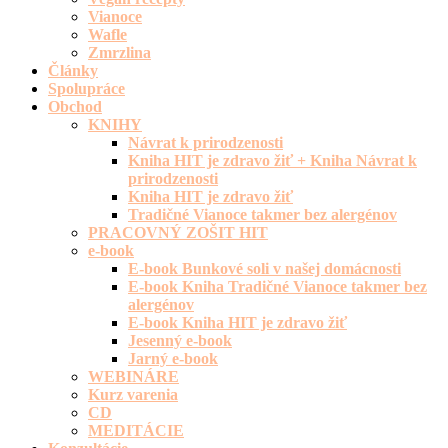
Vianoce
Wafle
Zmrzlina
Články
Spolupráce
Obchod
KNIHY
Návrat k prirodzenosti
Kniha HIT je zdravo žiť + Kniha Návrat k
prirodzenosti
Kniha HIT je zdravo žiť
Tradičné Vianoce takmer bez alergénov
PRACOVNÝ ZOŠIT HIT
e-book
E-book Bunkové soli v našej domácnosti
E-book Kniha Tradičné Vianoce takmer bez
alergénov
E-book Kniha HIT je zdravo žiť
Jesenný e-book
Jarný e-book
WEBINÁRE
Kurz varenia
CD
MEDITÁCIE