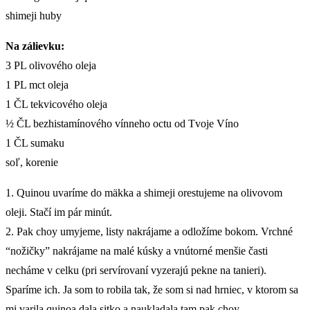
shimeji huby
Na zálievku:
3 PL olivového oleja
1 PL mct oleja
1 ČL tekvicového oleja
½ ČL bezhistamínového vínneho octu od Tvoje Víno
1 ČL sumaku
soľ, korenie
1. Quinou uvaríme do mäkka a shimeji orestujeme na olivovom
oleji. Stačí im pár minút.
2. Pak choy umyjeme, listy nakrájame a odložíme bokom. Vrchné
“nožičky” nakrájame na malé kúsky a vnútorné menšie časti
necháme v celku (pri servírovaní vyzerajú pekne na tanieri).
Sparíme ich. Ja som to robila tak, že som si nad hrniec, v ktorom sa
mi varila quinoa dala sitko a naukladala tam pak choy.