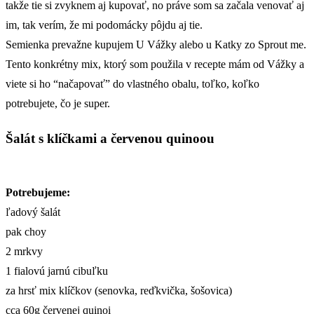
takže tie si zvyknem aj kupovať, no práve som sa začala venovať aj
im, tak verím, že mi podomácky pôjdu aj tie.
Semienka prevažne kupujem U Vážky alebo u Katky zo Sprout me.
Tento konkrétny mix, ktorý som použila v recepte mám od Vážky a
viete si ho “načapovať” do vlastného obalu, toľko, koľko
potrebujete, čo je super.
Šalát s klíčkami a červenou quinoou
Potrebujeme:
ľadový šalát
pak choy
2 mrkvy
1 fialovú jarnú cibuľku
za hrsť mix klíčkov (senovka, reďkvička, šošovica)
cca 60g červenej quinoi