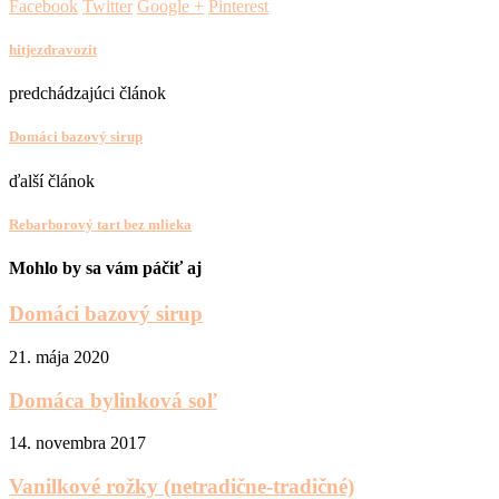
Facebook
Twitter
Google +
Pinterest
hitjezdravozit
predchádzajúci článok
Domáci bazový sirup
ďalší článok
Rebarborový tart bez mlieka
Mohlo by sa vám páčiť aj
Domáci bazový sirup
21. mája 2020
Domáca bylinková soľ
14. novembra 2017
Vanilkové rožky (netradične-tradičné)