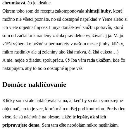
chrumkavá
, čo je ideálne.
Okrem toho som do receptu zakomponovala
shimeji huby
, ktoré
možno nie všetci poznáte, no sú dostupné napríklad v Yeme alebo si
ich viete objednať aj cez Lunys donáškovú službu potravín, ktorú
som od začiatku karantény začala pravidelne využívať aj ja. Majú
väčší výber ako bežné supermarkety v našom meste (huby, klíčky,
mikro rastlinky ale aj zeleniny ako žltá mrkva, či žltá cuketa…).
A nie, nejde o žiadnu spoluprácu. 🙂 Iba vám rada ukážem, kde čo
nakupujem, aby to bolo dostupné aj pre vás.
Domáce nakličovanie
Klíčky som si ale nakličovala sama, aj keď by sa dali samozrejme
objednať, no to je vec, ktorú mám radšej pod kontrolou. Predsa len
viete, že sú náchylné na plesne, takže
je lepšie, ak si ich
pripravujete doma.
Sem tam ešte neodolám mikro rastlinkám,