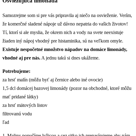
Osviežujúca limonáda
Samozrejme som si pre vás pripravila aj niečo na osvieženie. Verím,
že komerčné sladené nápoje už dávno nepatria do vašich životov!
Tí, ktorí si ale myslia, že okrem nich a vody na svete neexistuje
žiaden iný nápoj vhodný pre histaminika, sú na veľkom omyle.
Existuje nespočetné množstvo nápadov na domáce limonády,
vhodné aj pre nás.
A jednu takú si dnes ukážeme.
Potrebujeme:
za hrsť malín (môžu byť aj černice alebo iné ovocie)
1,5 dcl domácej bazovej limonády (pozor na obchodné, ktoré môžu
mať pridané látky)
za hrsť mätových listov
filtrovanú vodu
ľad
1. Maliny popučíme lyžicou a cez sitko ich prepasírujeme aby nám