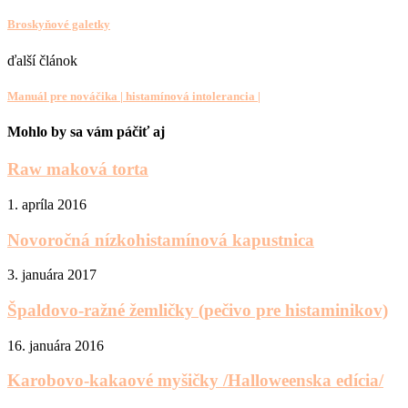
Broskyňové galetky
ďalší článok
Manuál pre nováčika | histamínová intolerancia |
Mohlo by sa vám páčiť aj
Raw maková torta
1. apríla 2016
Novoročná nízkohistamínová kapustnica
3. januára 2017
Špaldovo-ražné žemličky (pečivo pre histaminikov)
16. januára 2016
Karobovo-kakaové myšičky /Halloweenska edícia/