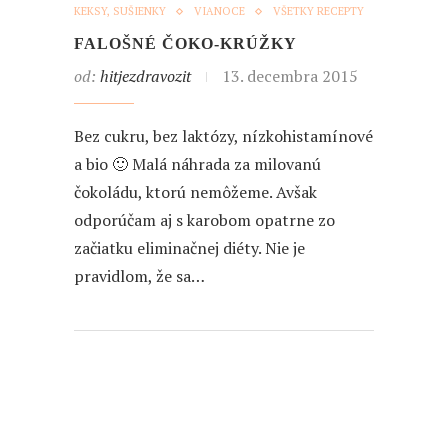
KEKSY, SUŠIENKY
VIANOCE
VŠETKY RECEPTY
FALOŠNÉ ČOKO-KRÚŽKY
od:
hitjezdravozit
13. decembra 2015
Bez cukru, bez laktózy, nízkohistamínové
a bio 🙂 Malá náhrada za milovanú
čokoládu, ktorú nemôžeme. Avšak
odporúčam aj s karobom opatrne zo
začiatku eliminačnej diéty. Nie je
pravidlom, že sa…