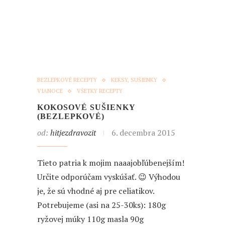
BEZLEPKOVÉ RECEPTY
KEKSY, SUŠIENKY
VIANOCE
VŠETKY RECEPTY
KOKOSOVÉ SUŠIENKY
(BEZLEPKOVÉ)
od:
hitjezdravozit
6. decembra 2015
Tieto patria k mojim naaajobľúbenejším!
Určite odporúčam vyskúšať. 😉 Výhodou
je, že sú vhodné aj pre celiatikov.
Potrebujeme (asi na 25-30ks): 180g
ryžovej múky 110g masla 90g