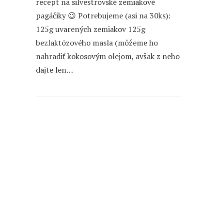
recept na silvestrovské zemiakové
pagáčiky 😉 Potrebujeme (asi na 30ks):
125g uvarených zemiakov 125g
bezlaktózového masla (môžeme ho
nahradiť kokosovým olejom, avšak z neho
dajte len…