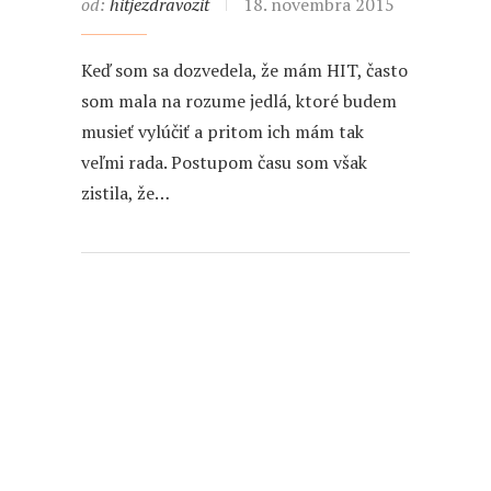
od:
hitjezdravozit
18. novembra 2015
Keď som sa dozvedela, že mám HIT, často
som mala na rozume jedlá, ktoré budem
musieť vylúčiť a pritom ich mám tak
veľmi rada. Postupom času som však
zistila, že…