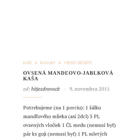
KAŠE
RAŇAJKY
VŠETKY RECEPTY
OVSENÁ MANDĽOVO-JABLKOVÁ
KAŠA
od:
hitjezdravozit
9. novembra 2015
Potrebujeme (na 1 porciu): 1 šálku
mandľového mlieka (asi 2dcl) 3 PL
ovsených vločiek 1 ČL medu (nemusí byť)
pár ks goji (nemusí byť) 1 PL mletých