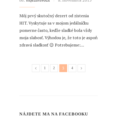
od:
hitjezdravozit
8. novembra 2015
Môj prvý skutočný dezert od zistenia
HIT. Vyskytuje sa v mojom jedálničku
pomerne často, keďže sladké bola vždy
moja slabosť. Výhodou je, že toto je aspoň
zdravá sladkosť 😉 Potrebujeme:…
3
1
2
4
NÁJDETE MA NA FACEBOOKU