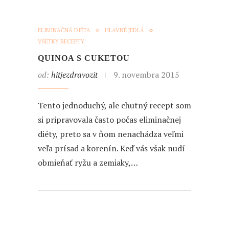
ELIMINAČNÁ DIÉTA
HLAVNÉ JEDLÁ
VŠETKY RECEPTY
QUINOA S CUKETOU
od:
hitjezdravozit
9. novembra 2015
Tento jednoduchý, ale chutný recept som
si pripravovala často počas eliminačnej
diéty, preto sa v ňom nenachádza veľmi
veľa prísad a korenín. Keď vás však nudí
obmieňať ryžu a zemiaky,…