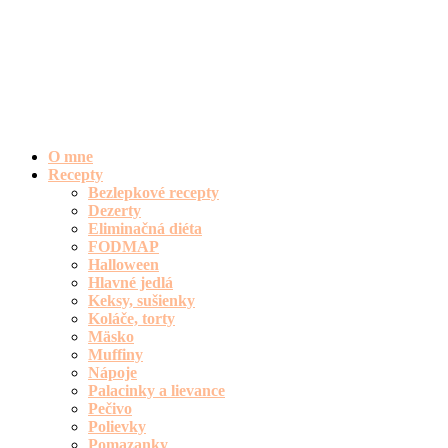
O mne
Recepty
Bezlepkové recepty
Dezerty
Eliminačná diéta
FODMAP
Halloween
Hlavné jedlá
Keksy, sušienky
Koláče, torty
Mäsko
Muffiny
Nápoje
Palacinky a lievance
Pečivo
Polievky
Pomazanky