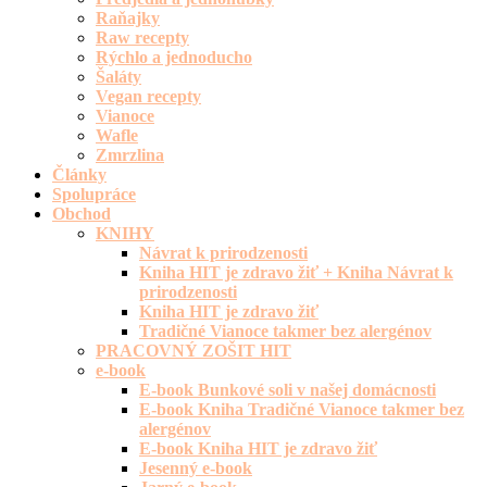
Raňajky
Raw recepty
Rýchlo a jednoducho
Šaláty
Vegan recepty
Vianoce
Wafle
Zmrzlina
Články
Spolupráce
Obchod
KNIHY
Návrat k prirodzenosti
Kniha HIT je zdravo žiť + Kniha Návrat k
prirodzenosti
Kniha HIT je zdravo žiť
Tradičné Vianoce takmer bez alergénov
PRACOVNÝ ZOŠIT HIT
e-book
E-book Bunkové soli v našej domácnosti
E-book Kniha Tradičné Vianoce takmer bez
alergénov
E-book Kniha HIT je zdravo žiť
Jesenný e-book