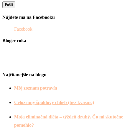
Nájdete ma na Facebooku
Facebook
Bloger roka
Najčítanejšie na blogu
Môj zoznam potravín
Celozrnný špaldový chlieb (bez kvasníc)
Moja eliminačná diéta – týždeň druhý. Čo mi skutočne
pomohlo?