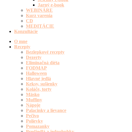
Jarný e-book
WEBINÁRE
Kurz varenia
CD
MEDITÁCIE
Konzultácie
O mne
Recepty
Bezlepkové recepty
Dezerty
Eliminačná diéta
FODMAP
Halloween
Hlavné jedlá
Keksy, sušienky
Koláče, torty
Mäsko
Muffiny
Nápoje
Palacinky a lievance
Pečivo
Polievky
Pomazanky
Predjedlá a jednohubky