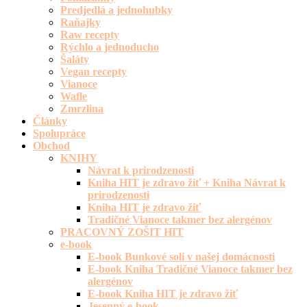
Predjedlá a jednohubky
Raňajky
Raw recepty
Rýchlo a jednoducho
Šaláty
Vegan recepty
Vianoce
Wafle
Zmrzlina
Články
Spolupráce
Obchod
KNIHY
Návrat k prirodzenosti
Kniha HIT je zdravo žiť + Kniha Návrat k
prirodzenosti
Kniha HIT je zdravo žiť
Tradičné Vianoce takmer bez alergénov
PRACOVNÝ ZOŠIT HIT
e-book
E-book Bunkové soli v našej domácnosti
E-book Kniha Tradičné Vianoce takmer bez
alergénov
E-book Kniha HIT je zdravo žiť
Jesenný e-book