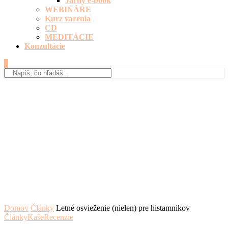
Jarný e-book
WEBINÁRE
Kurz varenia
CD
MEDITÁCIE
Konzultácie
0
Domov
Články
Letné osvieženie (nielen) pre histamnikov
Články
Kaše
Recenzie