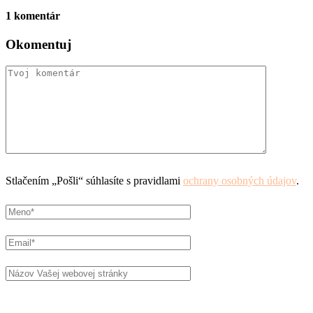
1 komentár
Okomentuj
Stlačením „Pošli“ súhlasíte s pravidlami
ochrany osobných údajov
.