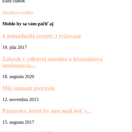
ďalší článok
Mandľové muffiny
Mohlo by sa vám páčiť aj
4 jednoduché recepty z ryžovaru
19. júla 2017
Zákrok v celkovej anestéze a histamínová
intolerancia...
18. augusta 2020
Môj zoznam potravín
12. novembra 2015
Potraviny, ktoré by sme mali jesť v...
15. augusta 2017