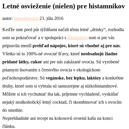
Letné osvieženie (nielen) pre histamnikov
autor:
hitjezdravozit
23. júla 2016
Keďže sme pred pár týždňami načali tému letné „drinky“, rozhodla
som sa pokračovať a v spolupráci s
Biolandom
som si pre vás
pripravila menší
prehľad nápojov, ktoré sú vhodné aj pre nás
.
Všetko sú to 100%-né ovocné šťavy, ktoré
neobsahujú žiadne
pridané látky, cukor
ani pre nás zakázané ovocia. Sú vyrobené
priamym lisovaním z čerstvého ovocia v ekologickom
poľnohospodárstve. Sú
vegánske, bez lepku, laktózy
a konkrétne
druhy, ktoré som si vybrala sú samozrejme aj nízkohistamínové.
Môžete si ich vychutnať iba tak, príjemne vychladené, vyskúšať
nejaký nealkoholický letný cocktail, či skombinovať ich s ovocím
do smothie.
Neprehliadnite ani recept na kokosovú ovsenú kašu na konci
článku.