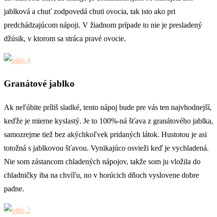
jablková a chuť zodpovedá chuti ovocia, tak isto ako pri
predchádzajúcom nápoji. V žiadnom prípade to nie je presladený
džúsik, v ktorom sa stráca pravé ovocie.
Granátové jablko
Ak neľúbite príliš sladké, tento nápoj bude pre vás ten najvhodnejší,
keďže je mierne kyslastý. Je to 100%-ná šťava z granátového jablka,
samozrejme tiež bez akýchkoľvek pridaných látok. Hustotou je asi
totožná s jablkovou šťavou. Vynikajúco osvieži keď je vychladená.
Nie som zástancom chladených nápojov, takže som ju vložila do
chladničky iba na chvíľu, no v horúcich dňoch vyslovene dobre
padne.