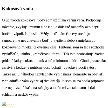
Kokosová voda
O účinkoch kokosovej vody som už čítala veľmi veľa. Podporuje
trávenie, zvyšuje imunitu a obsahuje dôležité minerály ako napr.
horčík, vápnik či draslík. Vždy, keď mám čerstvý orech ju
samozrejme nevylievam a buď ju vypijem alebo zamiešam do
kokosového mlieka, či ovsenej kaše. Tentoraz som sa teda rozhodla
vyskúšať aj takúto „krabičkovú“ formu. Tak isto neobsahuje žiadne
pridané látky, cukor, ani tuk a má minimum kalórií. Chutí presne ako
čerstvá a keďže je nutrične dosť bohatá, vyvoláva pocit sýtosti.
Takže ak ju náhodou nezvládnete vypiť naraz, nemusíte sa obávať,
v chladničke vám vydrží aj dva dni 😉 Ja som sa rozhodla pripraviť
si z nej ovsenú kašu na raňajky a to, čo mi zostalo, som si dala
schladiť a neskôr vypila.