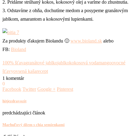
2. Pridáme strúhaný kokos, kokosový olej a varíme do zhustnutia.
3. Odstavíme z ohňa, dochutíme medom a posypeme granátovým
jablkom, amarantom a kokosovými lupienkami.
Za produkty ďakujem Biolandu 🙂
www.bioland.sk
alebo
FB:
Bioland
100% šťava
granátové jablko
jablko
kokosová voda
mango
ovocné
šťavy
ovsená kaša
recept
1 komentár
0
Facebook
Twitter
Google +
Pinterest
hitjezdravozit
predchádzajúci článok
Marhuľový džem s chia semienkami