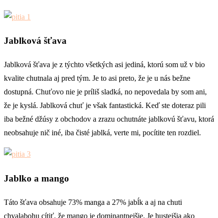
Jablková šťava
Jablková šťava je z týchto všetkých asi jediná, ktorú som už v bio
kvalite chutnala aj pred tým. Je to asi preto, že je u nás bežne
dostupná. Chuťovo nie je príliš sladká, no nepovedala by som ani,
že je kyslá. Jablková chuť je však fantastická. Keď ste doteraz pili
iba bežné džúsy z obchodov a zrazu ochutnáte jablkovú šťavu, ktorá
neobsahuje nič iné, iba čisté jablká, verte mi, pocítite ten rozdiel.
Jablko a mango
Táto šťava obsahuje 73% manga a 27% jabĺk a aj na chuti
chvalabohu cítiť, že mango je dominantnejšie. Je hustejšia ako