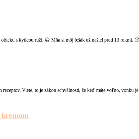
v obleku s kyticou ruží. 😀 Mňa si môj fešák už našiel pred 13 rokmi.
 receptov. Viete, to je zákon schválnosti, že keď máte voľno, vonku 
ým krémom