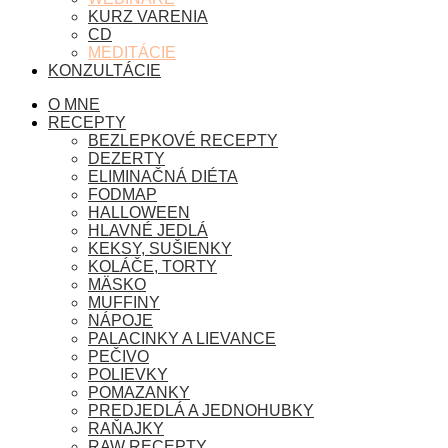
KURZ VARENIA
CD
MEDITÁCIE
KONZULTÁCIE
O MNE
RECEPTY
BEZLEPKOVÉ RECEPTY
DEZERTY
ELIMINAČNÁ DIÉTA
FODMAP
HALLOWEEN
HLAVNÉ JEDLÁ
KEKSY, SUŠIENKY
KOLÁČE, TORTY
MÄSKO
MUFFINY
NÁPOJE
PALACINKY A LIEVANCE
PEČIVO
POLIEVKY
POMAZANKY
PREDJEDLÁ A JEDNOHUBKY
RAŇAJKY
RAW RECEPTY