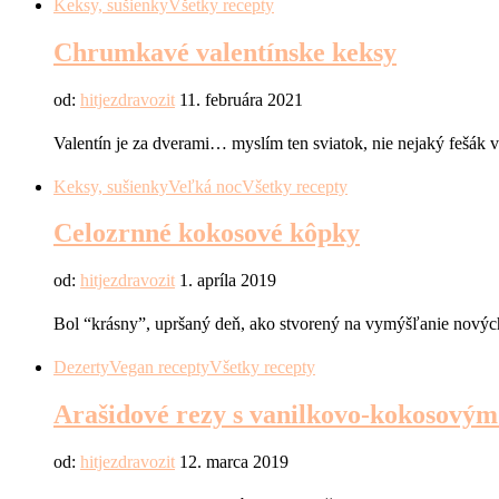
Keksy, sušienky
Všetky recepty
Chrumkavé valentínske keksy
od:
hitjezdravozit
11. februára 2021
Valentín je za dverami… myslím ten sviatok, nie nejaký fešák 
Keksy, sušienky
Veľká noc
Všetky recepty
Celozrnné kokosové kôpky
od:
hitjezdravozit
1. apríla 2019
Bol “krásny”, upršaný deň, ako stvorený na vymýšľanie nových
Dezerty
Vegan recepty
Všetky recepty
Arašidové rezy s vanilkovo-kokosov
od:
hitjezdravozit
12. marca 2019