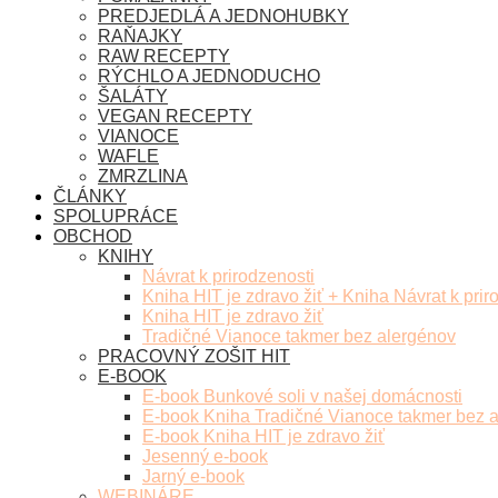
PREDJEDLÁ A JEDNOHUBKY
RAŇAJKY
RAW RECEPTY
RÝCHLO A JEDNODUCHO
ŠALÁTY
VEGAN RECEPTY
VIANOCE
WAFLE
ZMRZLINA
ČLÁNKY
SPOLUPRÁCE
OBCHOD
KNIHY
Návrat k prirodzenosti
Kniha HIT je zdravo žiť + Kniha Návrat k prir
Kniha HIT je zdravo žiť
Tradičné Vianoce takmer bez alergénov
PRACOVNÝ ZOŠIT HIT
E-BOOK
E-book Bunkové soli v našej domácnosti
E-book Kniha Tradičné Vianoce takmer bez 
E-book Kniha HIT je zdravo žiť
Jesenný e-book
Jarný e-book
WEBINÁRE