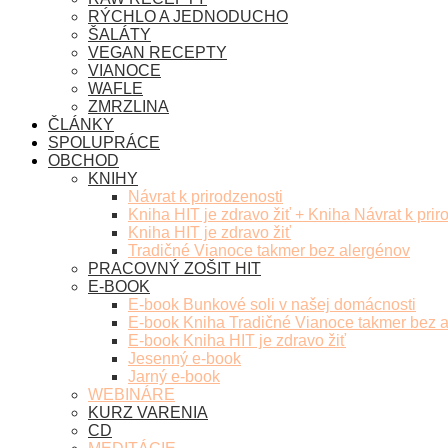
RÝCHLO A JEDNODUCHO
ŠALÁTY
VEGAN RECEPTY
VIANOCE
WAFLE
ZMRZLINA
ČLÁNKY
SPOLUPRÁCE
OBCHOD
KNIHY
Návrat k prirodzenosti
Kniha HIT je zdravo žiť + Kniha Návrat k prir
Kniha HIT je zdravo žiť
Tradičné Vianoce takmer bez alergénov
PRACOVNÝ ZOŠIT HIT
E-BOOK
E-book Bunkové soli v našej domácnosti
E-book Kniha Tradičné Vianoce takmer bez 
E-book Kniha HIT je zdravo žiť
Jesenný e-book
Jarný e-book
WEBINÁRE
KURZ VARENIA
CD