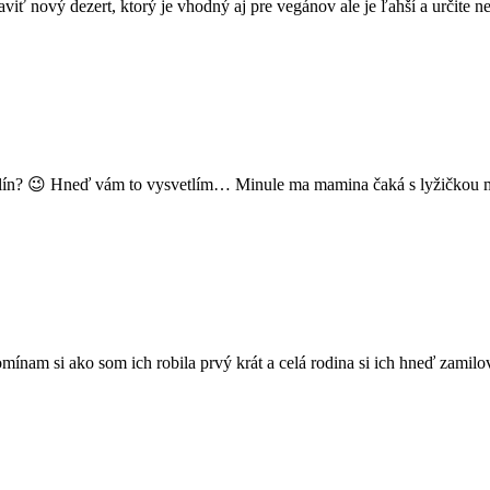
raviť nový dezert, ktorý je vhodný aj pre vegánov ale je ľahší a určit
alín? 😉 Hneď vám to vysvetlím… Minule ma mamina čaká s lyžičkou m
ínam si ako som ich robila prvý krát a celá rodina si ich hneď zamil