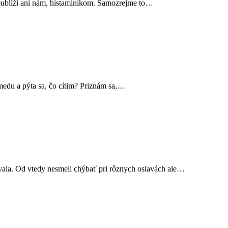
e neublíži ani nám, histaminikom. Samozrejme to…
edu a pýta sa, čo cítim? Priznám sa,…
ovala. Od vtedy nesmeli chýbať pri rôznych oslavách ale…