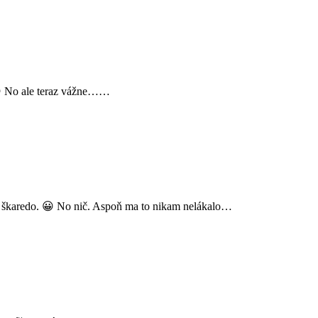
 😉 No ale teraz vážne……
je škaredo. 😀 No nič. Aspoň ma to nikam nelákalo…