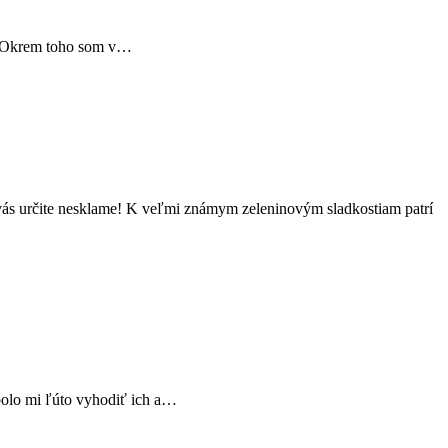
 😛 Okrem toho som v…
 vás určite nesklame! K veľmi známym zeleninovým sladkostiam patrí
 bolo mi ľúto vyhodiť ich a…