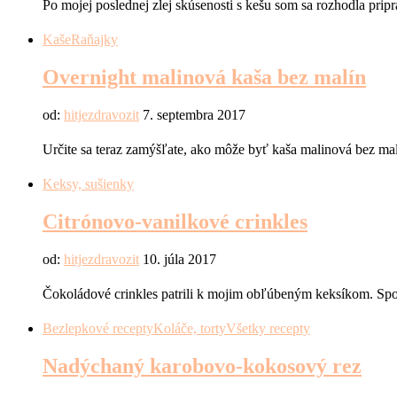
Po mojej poslednej zlej skúsenosti s kešu som sa rozhodla prip
Kaše
Raňajky
Overnight malinová kaša bez malín
od:
hitjezdravozit
7. septembra 2017
Určite sa teraz zamýšľate, ako môže byť kaša malinová bez m
Keksy, sušienky
Citrónovo-vanilkové crinkles
od:
hitjezdravozit
10. júla 2017
Čokoládové crinkles patrili k mojim obľúbeným keksíkom. Spom
Bezlepkové recepty
Koláče, torty
Všetky recepty
Nadýchaný karobovo-kokosový rez