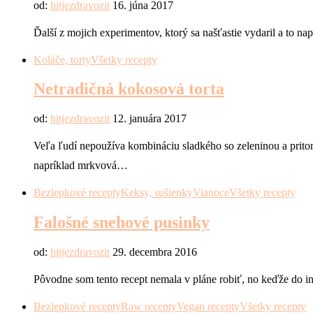
od:
hitjezdravozit
16. júna 2017
Ďalší z mojich experimentov, ktorý sa našťastie vydaril a to n
Koláče, torty
Všetky recepty
Netradičná kokosová torta
od:
hitjezdravozit
12. januára 2017
Veľa ľudí nepoužíva kombináciu sladkého so zeleninou a prito
napríklad mrkvová…
Bezlepkové recepty
Keksy, sušienky
Vianoce
Všetky recepty
Falošné snehové pusinky
od:
hitjezdravozit
29. decembra 2016
Pôvodne som tento recept nemala v pláne robiť, no keďže do in
Bezlepkové recepty
Raw recepty
Vegan recepty
Všetky recepty