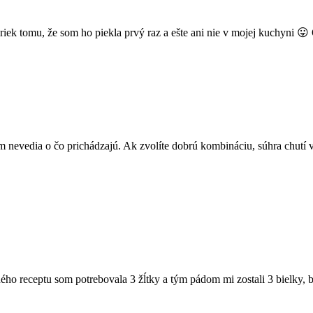
apriek tomu, že som ho piekla prvý raz a ešte ani nie v mojej kuchyni
m nevedia o čo prichádzajú. Ak zvolíte dobrú kombináciu, súhra chutí
ého receptu som potrebovala 3 žĺtky a tým pádom mi zostali 3 bielky,