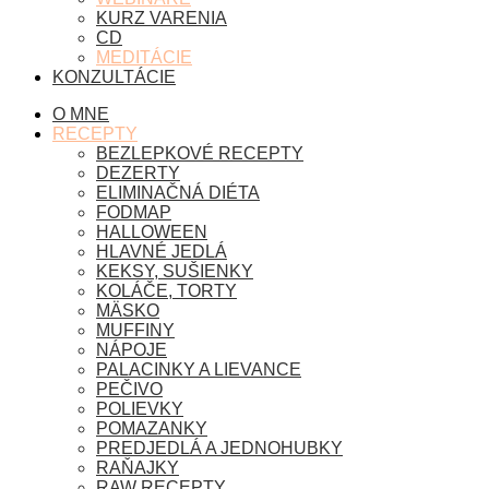
KURZ VARENIA
CD
MEDITÁCIE
KONZULTÁCIE
O MNE
RECEPTY
BEZLEPKOVÉ RECEPTY
DEZERTY
ELIMINAČNÁ DIÉTA
FODMAP
HALLOWEEN
HLAVNÉ JEDLÁ
KEKSY, SUŠIENKY
KOLÁČE, TORTY
MÄSKO
MUFFINY
NÁPOJE
PALACINKY A LIEVANCE
PEČIVO
POLIEVKY
POMAZANKY
PREDJEDLÁ A JEDNOHUBKY
RAŇAJKY
RAW RECEPTY