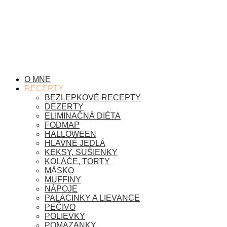
O MNE
RECEPTY
BEZLEPKOVÉ RECEPTY
DEZERTY
ELIMINAČNÁ DIÉTA
FODMAP
HALLOWEEN
HLAVNÉ JEDLÁ
KEKSY, SUŠIENKY
KOLÁČE, TORTY
MÄSKO
MUFFINY
NÁPOJE
PALACINKY A LIEVANCE
PEČIVO
POLIEVKY
POMAZANKY