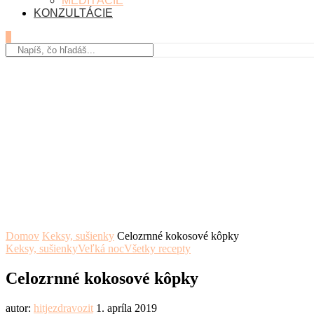
MEDITÁCIE
KONZULTÁCIE
0
Domov
Keksy, sušienky
Celozrnné kokosové kôpky
Keksy, sušienky
Veľká noc
Všetky recepty
Celozrnné kokosové kôpky
autor:
hitjezdravozit
1. apríla 2019