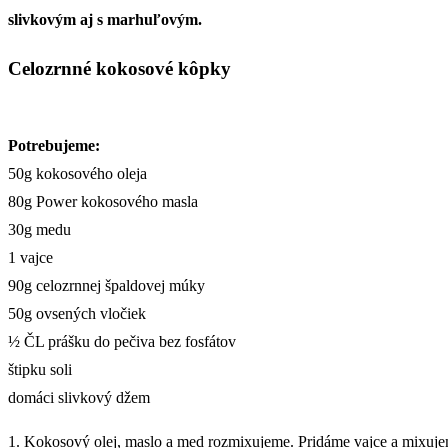
slivkovým aj s marhuľovým.
Celozrnné kokosové kôpky
Potrebujeme:
50g kokosového oleja
80g Power kokosového masla
30g medu
1 vajce
90g celozrnnej špaldovej múky
50g ovsených vločiek
½ ČL prášku do pečiva bez fosfátov
štipku soli
domáci slivkový džem
1. Kokosový olej, maslo a med rozmixujeme. Pridáme vajce a mixuje