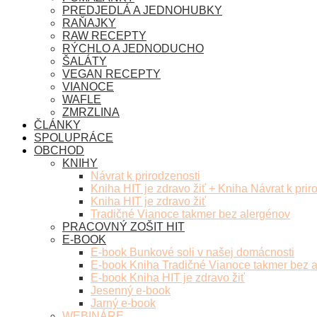
PREDJEDLÁ A JEDNOHUBKY
RAŇAJKY
RAW RECEPTY
RÝCHLO A JEDNODUCHO
ŠALÁTY
VEGAN RECEPTY
VIANOCE
WAFLE
ZMRZLINA
ČLÁNKY
SPOLUPRÁCE
OBCHOD
KNIHY
Návrat k prirodzenosti
Kniha HIT je zdravo žiť + Kniha Návrat k prir
Kniha HIT je zdravo žiť
Tradičné Vianoce takmer bez alergénov
PRACOVNÝ ZOŠIT HIT
E-BOOK
E-book Bunkové soli v našej domácnosti
E-book Kniha Tradičné Vianoce takmer bez 
E-book Kniha HIT je zdravo žiť
Jesenný e-book
Jarný e-book
WEBINÁRE