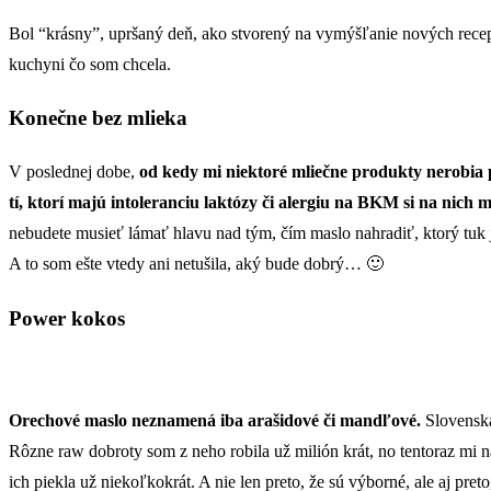
Bol “krásny”, upršaný deň, ako stvorený na vymýšľanie nových recept
kuchyni čo som chcela.
Konečne bez mlieka
V poslednej dobe,
od kedy mi niektoré mliečne produkty nerobia
tí, ktorí majú intoleranciu laktózy či alergiu na BKM si na nich
nebudete musieť lámať hlavu nad tým, čím maslo nahradiť, ktorý tuk
A to som ešte vtedy ani netušila, aký bude dobrý… 🙂
Power kokos
Orechové maslo neznamená iba arašidové či mandľové.
Slovensk
Rôzne raw dobroty som z neho robila už milión krát, no tentoraz mi 
ich piekla už niekoľkokrát. A nie len preto, že sú výborné, ale aj pr