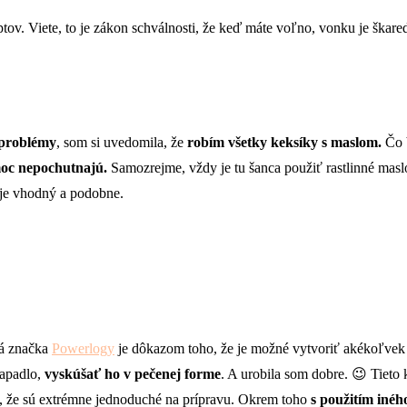
ov. Viete, to je zákon schválnosti, že keď máte voľno, vonku je škar
 problémy
, som si uvedomila, že
robím všetky keksíky s maslom.
Čo b
 moc nepochutnajú.
Samozrejme, vždy je tu šanca použiť rastlinné maslo,
 je vhodný a podobne.
á značka
Powerlogy
je dôkazom toho, že je možné vytvoriť akékoľvek 
napadlo,
vyskúšať ho v pečenej forme
. A urobila som dobre. 😉 Tieto
eto, že sú extrémne jednoduché na prípravu. Okrem toho
s použitím iné