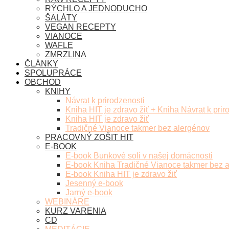
RÝCHLO A JEDNODUCHO
ŠALÁTY
VEGAN RECEPTY
VIANOCE
WAFLE
ZMRZLINA
ČLÁNKY
SPOLUPRÁCE
OBCHOD
KNIHY
Návrat k prirodzenosti
Kniha HIT je zdravo žiť + Kniha Návrat k prir
Kniha HIT je zdravo žiť
Tradičné Vianoce takmer bez alergénov
PRACOVNÝ ZOŠIT HIT
E-BOOK
E-book Bunkové soli v našej domácnosti
E-book Kniha Tradičné Vianoce takmer bez 
E-book Kniha HIT je zdravo žiť
Jesenný e-book
Jarný e-book
WEBINÁRE
KURZ VARENIA
CD