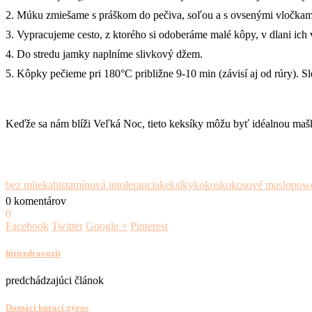
2. Múku zmiešame s práškom do pečiva, soľou a s ovsenými vločkami
3. Vypracujeme cesto, z ktorého si odoberáme malé kôpy, v dlani ich
4. Do stredu jamky naplníme slivkový džem.
5. Kôpky pečieme pri 180°C približne 9-10 min (závisí aj od rúry). 
Keďže sa nám blíži Veľká Noc, tieto keksíky môžu byť idéalnou maškr
bez mlieka
histamínová intolerancia
keksíky
kokos
kokosové maslo
pow
0 komentárov
0
Facebook
Twitter
Google +
Pinterest
hitjezdravozit
predchádzajúci článok
Domáci kurací gyros