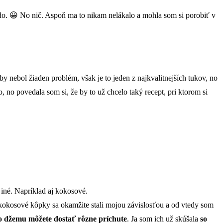
edo. 😀 No nič. Aspoň ma to nikam nelákalo a mohla som si porobiť v
y nebol žiaden problém, však je to jeden z najkvalitnejších tukov, no
 no povedala som si, že by to už chcelo taký recept, pri ktorom si
iné. Napríklad aj kokosové.
 kokosové kôpky sa okamžite stali mojou závislosťou a od vtedy som
ho džemu môžete dostať rôzne príchute
. Ja som ich už skúšala
so