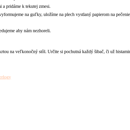
 a pridáme k tekutej zmesi.
 vyformujeme na guľky, uložíme na plech vystlaný papierom na pečenie
Sledujeme aby nám nezhoreli.
tou na veľkonočný stôl. Určite si pochutná každý šibač, či už histami
erlogy