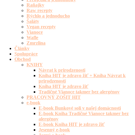
Raňajky
Raw recepty
Rýchlo a jednoducho
Šaláty
Vegan recepty
Vianoce
Wafle
Zmrzlina
Články
Spolupráce
Obchod
KNIHY
Návrat k prirodzenosti
Kniha HIT je zdravo žiť + Kniha Návrat k
prirodzenosti
Kniha HIT je zdravo žiť
Tradičné Vianoce takmer bez alergénov
PRACOVNÝ ZOŠIT HIT
e-book
E-book Bunkové soli v našej domácnosti
E-book Kniha Tradičné Vianoce takmer bez
alergénov
E-book Kniha HIT je zdravo žiť
Jesenný e-book