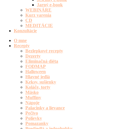
Jarný e-book
WEBINÁRE
Kurz varenia
CD
MEDITÁCIE
Konzultácie
O mne
Recepty
Bezlepkové recepty
Dezerty
Eliminačná diéta
FODMAP
Halloween
Hlavné jedlá
Keksy, sušienky
Koláče, torty
Mäsko
Muffiny
Nápoje
Palacinky a lievance
Pečivo
Polievky
Pomazanky
Predjedlá a jednohubky