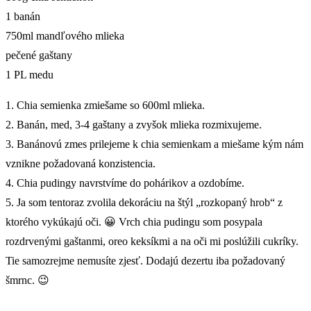
1 banán
750ml mandľového mlieka
pečené gaštany
1 PL medu
1. Chia semienka zmiešame so 600ml mlieka.
2. Banán, med, 3-4 gaštany a zvyšok mlieka rozmixujeme.
3. Banánovú zmes prilejeme k chia semienkam a miešame kým nám
vznikne požadovaná konzistencia.
4. Chia pudingy navrstvíme do pohárikov a ozdobíme.
5. Ja som tentoraz zvolila dekoráciu na štýl „rozkopaný hrob“ z
ktorého vykúkajú oči. 😀 Vrch chia pudingu som posypala
rozdrvenými gaštanmi, oreo keksíkmi a na oči mi poslúžili cukríky.
Tie samozrejme nemusíte zjesť. Dodajú dezertu iba požadovaný
šmrnc. 😉