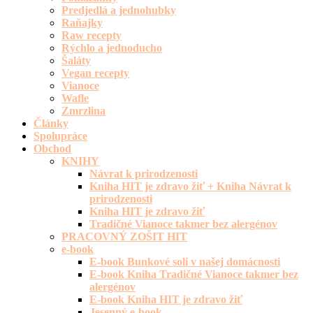
Predjedlá a jednohubky
Raňajky
Raw recepty
Rýchlo a jednoducho
Šaláty
Vegan recepty
Vianoce
Wafle
Zmrzlina
Články
Spolupráce
Obchod
KNIHY
Návrat k prirodzenosti
Kniha HIT je zdravo žiť + Kniha Návrat k
prirodzenosti
Kniha HIT je zdravo žiť
Tradičné Vianoce takmer bez alergénov
PRACOVNÝ ZOŠIT HIT
e-book
E-book Bunkové soli v našej domácnosti
E-book Kniha Tradičné Vianoce takmer bez
alergénov
E-book Kniha HIT je zdravo žiť
Jesenný e-book