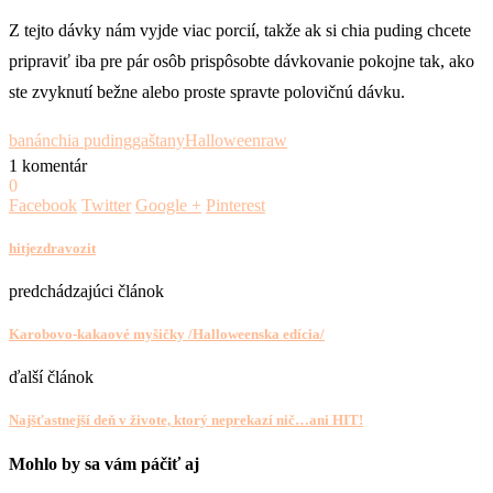
Z tejto dávky nám vyjde viac porcií, takže ak si chia puding chcete
pripraviť iba pre pár osôb prispôsobte dávkovanie pokojne tak, ako
ste zvyknutí bežne alebo proste spravte polovičnú dávku.
banán
chia puding
gaštany
Halloween
raw
1 komentár
0
Facebook
Twitter
Google +
Pinterest
hitjezdravozit
predchádzajúci článok
Karobovo-kakaové myšičky /Halloweenska edícia/
ďalší článok
Najšťastnejší deň v živote, ktorý neprekazí nič…ani HIT!
Mohlo by sa vám páčiť aj