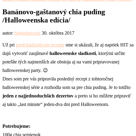
Banánovo-gaštanový chia puding
/Halloweenska edícia/
autor:
hitjezdravozit
30. októbra 2017
Už pri
predchádzajúcom recepte
sme si ukázali, že aj napriek HIT sa
dajú vytvoriť zaujímavé
halloweenske sladkosti
, ktorými určite
potešíte tých najmenších ale obstoja aj na vami pripravovanej
halloweenskej party. 😉
Dnes som pre vás pripravila posledný recept z tohtoročnej
halloweenskej série a rozhodla som sa pre chia puding. Je to totižto
jeden z najjednoduchších dezertov
a preto si ho môžete pripraviť
aj takto „last minute“ jeden-dva dni pred Halloweenom.
Potrebujeme:
100g chia semienok