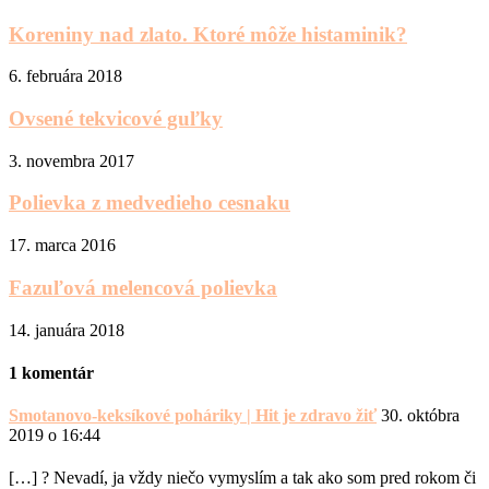
Koreniny nad zlato. Ktoré môže histaminik?
6. februára 2018
Ovsené tekvicové guľky
3. novembra 2017
Polievka z medvedieho cesnaku
17. marca 2016
Fazuľová melencová polievka
14. januára 2018
1 komentár
Smotanovo-keksíkové poháriky | Hit je zdravo žiť
30. októbra
2019 o 16:44
[…] ? Nevadí, ja vždy niečo vymyslím a tak ako som pred rokom či