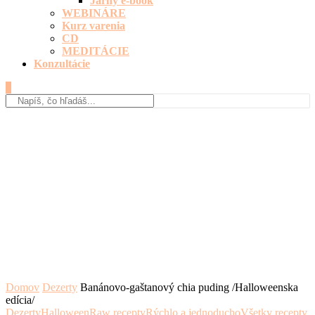
Jarný e-book
WEBINÁRE
Kurz varenia
CD
MEDITÁCIE
Konzultácie
0
Domov
Dezerty
Banánovo-gaštanový chia puding /Halloweenska
edícia/
Dezerty
Halloween
Raw recepty
Rýchlo a jednoducho
Všetky recepty