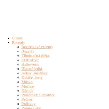
O mne
Recepty
Bezlepkové recepty
Dezerty
Eliminačná diéta
FODMAP
Halloween
Hlavné jedlá
Keksy, sušienky
Koláče, torty
Mäsko
Muffiny
Nápoje
Palacinky a lievance
Pečivo
Polievky
Pomazanky