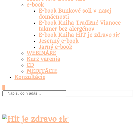
e-book
E-book Bunkové soli v našej
domácnosti
E-book Kniha Tradičné Vianoce
takmer bez alergénov
E-book Kniha HIT je zdravo žiť
Jesenný e-book
Jarný e-book
WEBINÁRE
Kurz varenia
CD
MEDITÁCIE
Konzultácie
0