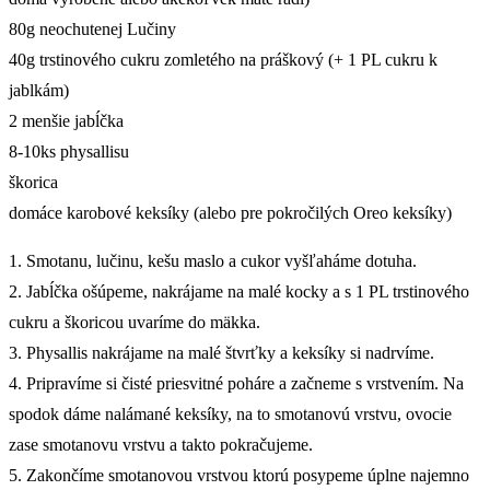
80g neochutenej Lučiny
40g trstinového cukru zomletého na práškový (+ 1 PL cukru k
jablkám)
2 menšie jabĺčka
8-10ks physallisu
škorica
domáce karobové keksíky (alebo pre pokročilých Oreo keksíky)
1. Smotanu, lučinu, kešu maslo a cukor vyšľaháme dotuha.
2. Jabĺčka ošúpeme, nakrájame na malé kocky a s 1 PL trstinového
cukru a škoricou uvaríme do mäkka.
3. Physallis nakrájame na malé štvrťky a keksíky si nadrvíme.
4. Pripravíme si čisté priesvitné poháre a začneme s vrstvením. Na
spodok dáme nalámané keksíky, na to smotanovú vrstvu, ovocie
zase smotanovu vrstvu a takto pokračujeme.
5. Zakončíme smotanovou vrstvou ktorú posypeme úplne najemno