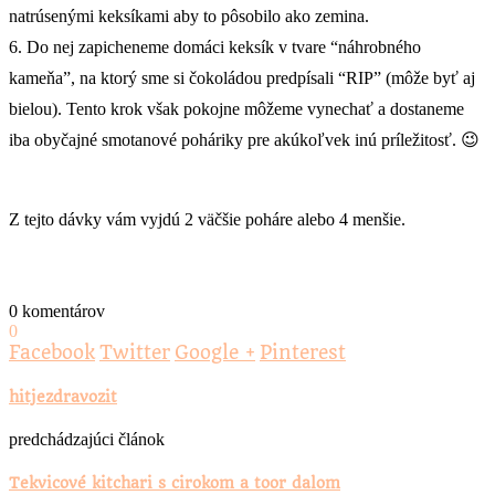
natrúsenými keksíkami aby to pôsobilo ako zemina.
6. Do nej zapicheneme domáci keksík v tvare “náhrobného
kameňa”, na ktorý sme si čokoládou predpísali “RIP” (môže byť aj
bielou). Tento krok však pokojne môžeme vynechať a dostaneme
iba obyčajné smotanové poháriky pre akúkoľvek inú príležitosť. 😉
Z tejto dávky vám vyjdú 2 väčšie poháre alebo 4 menšie.
0 komentárov
0
Facebook
Twitter
Google +
Pinterest
hitjezdravozit
predchádzajúci článok
Tekvicové kitchari s cirokom a toor dalom