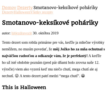
Domov
Dezerty
Smotanovo-keksíkové poháriky
Dezerty
Halloween
Všetky recepty
Smotanovo-keksíkové poháriky
autor:
hitjezdravozit
30. októbra 2019
Tento dezert som robila primárne pre vás, keďže ja mliečne výrobky
nemôžem, no musím povedať, že
môj Jožko ho za mňa ochutnal s
najväčšou radosťou a odkazuje vám, že je perfekntý!
A keďže
ho už isté obdobie poznám (pred pár dňami bolo zrovna naše 12.
výročie) viem ako vyzerá keď mu niečo chutí, mega chutí ale aj
nechutí. 😛 A tento dezert patrí medzi “mega chutí”. 😀
This is Halloween