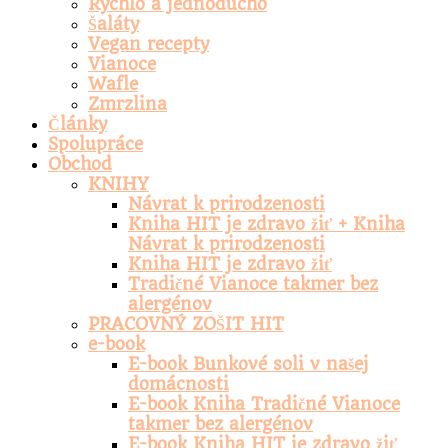
Rýchlo a jednoducho
Šaláty
Vegan recepty
Vianoce
Wafle
Zmrzlina
Články
Spolupráce
Obchod
KNIHY
Návrat k prirodzenosti
Kniha HIT je zdravo žiť + Kniha
Návrat k prirodzenosti
Kniha HIT je zdravo žiť
Tradičné Vianoce takmer bez
alergénov
PRACOVNÝ ZOŠIT HIT
e-book
E-book Bunkové soli v našej
domácnosti
E-book Kniha Tradičné Vianoce
takmer bez alergénov
E-book Kniha HIT je zdravo žiť