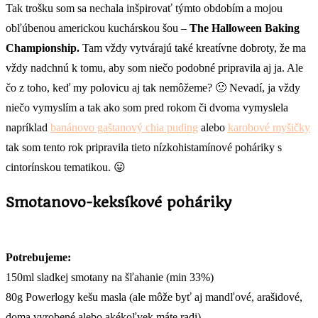
Tak trošku som sa nechala inšpirovať týmto obdobím a mojou
obľúbenou americkou kuchárskou šou –
The Halloween Baking
Championship.
Tam vždy vytvárajú také kreatívne dobroty, že ma
vždy nadchnú k tomu, aby som niečo podobné pripravila aj ja. Ale
čo z toho, keď my polovicu aj tak nemôžeme? 🙁 Nevadí, ja vždy
niečo vymyslím a tak ako som pred rokom či dvoma vymyslela
napríklad
banánovo gaštanový chia puding
alebo
karobové myšičky
tak som tento rok pripravila tieto nízkohistamínové poháriky s
cintorínskou tematikou. 😛
Smotanovo-keksíkové poháriky
Potrebujeme:
150ml sladkej smotany na šľahanie (min 33%)
80g Powerlogy kešu masla (ale môže byť aj mandľové, arašidové,
doma vyrobené alebo akékoľvek máte radi)