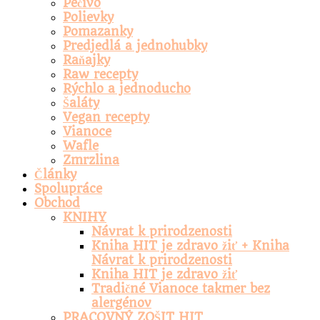
Pečivo
Polievky
Pomazanky
Predjedlá a jednohubky
Raňajky
Raw recepty
Rýchlo a jednoducho
Šaláty
Vegan recepty
Vianoce
Wafle
Zmrzlina
Články
Spolupráce
Obchod
KNIHY
Návrat k prirodzenosti
Kniha HIT je zdravo žiť + Kniha
Návrat k prirodzenosti
Kniha HIT je zdravo žiť
Tradičné Vianoce takmer bez
alergénov
PRACOVNÝ ZOŠIT HIT