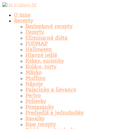
O mne
Recepty
Bezlepkové recepty
Dezerty
Eliminačná diéta
FODMAP
Halloween
Hlavné jedlá
Keksy, sušienky
Koláče, torty
Mäsko
Muffiny
Nápoje
Palacinky a lievance
Pečivo
Polievky
Pomazanky
Predjedlá a jednohubky
Raňajky
Raw recepty