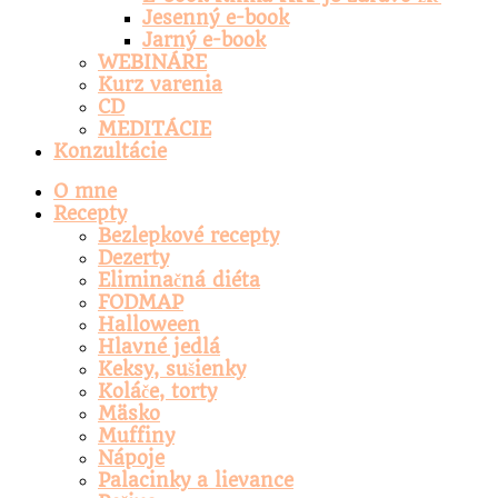
Jesenný e-book
Jarný e-book
WEBINÁRE
Kurz varenia
CD
MEDITÁCIE
Konzultácie
O mne
Recepty
Bezlepkové recepty
Dezerty
Eliminačná diéta
FODMAP
Halloween
Hlavné jedlá
Keksy, sušienky
Koláče, torty
Mäsko
Muffiny
Nápoje
Palacinky a lievance