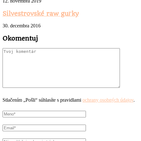
12. novembra 2019
Silvestrovské raw guľky
30. decembra 2016
Okomentuj
Stlačením „Pošli“ súhlasíte s pravidlami
ochrany osobných údajov
.