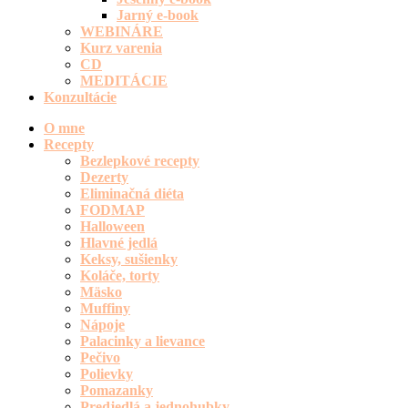
Jarný e-book
WEBINÁRE
Kurz varenia
CD
MEDITÁCIE
Konzultácie
O mne
Recepty
Bezlepkové recepty
Dezerty
Eliminačná diéta
FODMAP
Halloween
Hlavné jedlá
Keksy, sušienky
Koláče, torty
Mäsko
Muffiny
Nápoje
Palacinky a lievance
Pečivo
Polievky
Pomazanky
Predjedlá a jednohubky