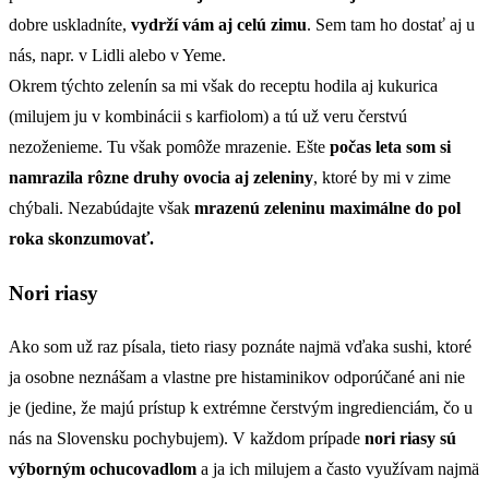
dobre uskladníte,
vydrží vám aj celú zimu
. Sem tam ho dostať aj u
nás, napr. v Lidli alebo v Yeme.
Okrem týchto zelenín sa mi však do receptu hodila aj kukurica
(milujem ju v kombinácii s karfiolom) a tú už veru čerstvú
nezoženieme. Tu však pomôže mrazenie. Ešte
počas leta som si
namrazila rôzne druhy ovocia aj zeleniny
, ktoré by mi v zime
chýbali. Nezabúdajte však
mrazenú zeleninu maximálne do pol
roka skonzumovať.
Nori riasy
Ako som už raz písala, tieto riasy poznáte najmä vďaka sushi, ktoré
ja osobne neznášam a vlastne pre histaminikov odporúčané ani nie
je (jedine, že majú prístup k extrémne čerstvým ingredienciám, čo u
nás na Slovensku pochybujem). V každom prípade
nori riasy sú
výborným ochucovadlom
a ja ich milujem a často využívam najmä