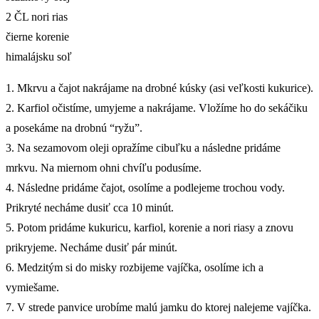
2 ČL nori rias
čierne korenie
himalájsku soľ
1. Mkrvu a čajot nakrájame na drobné kúsky (asi veľkosti kukurice).
2. Karfiol očistíme, umyjeme a nakrájame. Vložíme ho do sekáčiku
a posekáme na drobnú “ryžu”.
3. Na sezamovom oleji opražíme cibuľku a následne pridáme
mrkvu. Na miernom ohni chvíľu podusíme.
4. Následne pridáme čajot, osolíme a podlejeme trochou vody.
Prikryté necháme dusiť cca 10 minút.
5. Potom pridáme kukuricu, karfiol, korenie a nori riasy a znovu
prikryjeme. Necháme dusiť pár minút.
6. Medzitým si do misky rozbijeme vajíčka, osolíme ich a
vymiešame.
7. V strede panvice urobíme malú jamku do ktorej nalejeme vajíčka.