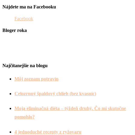
Nájdete ma na Facebooku
Facebook
Bloger roka
Najčítanejšie na blogu
Môj zoznam potravín
Celozrnný špaldový chlieb (bez kvasníc)
Moja eliminačná diéta – týždeň druhý. Čo mi skutočne
pomohlo?
4 jednoduché recepty z ryžovaru