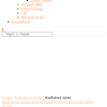
Jarný e-book
WEBINÁRE
Kurz varenia
CD
MEDITÁCIE
Konzultácie
0
Domov
Bezlepkové recepty
Karfiolové rizoto
Bezlepkové recepty
Hlavné jedlá
Rýchlo a jednoducho
Všetky
recepty