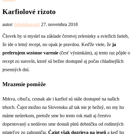
Karfiolové rizoto
autor:
hitjezdravozit
27. novembra 2018
Človek by si myslel na základe čerstvej zeleninky a sviežich farieb,
že ide o letný recept, no opak je pravdou. Keďže viete, že
ja
preferujem sezónne varenie
(česť výnimkám), aj tento raz pôjde o
recept zo surovín, ktoré sú bežne dostupné aj počas chladnejších
jesenných dní.
Mrazenie pomôže
Mrkva, cibuľa, cesnak ale i karfiol sú stále dostupné na našich
trhoch. Čajot možno na Slovensku až tak nie je bežný, no my ho
máme neúrekom, pretože sme ho tento rok mali aj čerstvo
dopestovaný a nedávno sme dostali plnú debničku od rodinných
priateľov zo zahraničia.
Čajot však dozrieva na jeseň
a keď ho