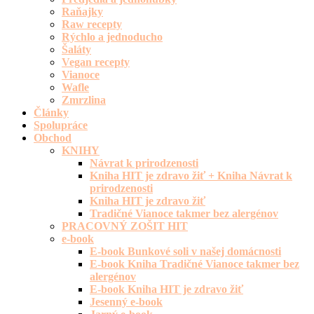
Raňajky
Raw recepty
Rýchlo a jednoducho
Šaláty
Vegan recepty
Vianoce
Wafle
Zmrzlina
Články
Spolupráce
Obchod
KNIHY
Návrat k prirodzenosti
Kniha HIT je zdravo žiť + Kniha Návrat k
prirodzenosti
Kniha HIT je zdravo žiť
Tradičné Vianoce takmer bez alergénov
PRACOVNÝ ZOŠIT HIT
e-book
E-book Bunkové soli v našej domácnosti
E-book Kniha Tradičné Vianoce takmer bez
alergénov
E-book Kniha HIT je zdravo žiť
Jesenný e-book