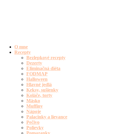
O mne
Recepty
Bezlepkové recepty
Dezerty
Eliminačná diéta
FODMAP
Halloween
Hlavné jedlá
Keksy, sušienky
Koláče, torty
Mäsko
Muffiny
Nápoje
Palacinky a lievance
Pečivo
Polievky
Pomazanky