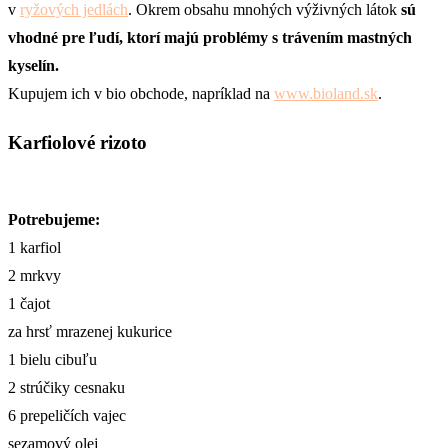
v
ryžových jedlách
. Okrem obsahu mnohých výživných látok
sú
vhodné pre ľudí, ktorí majú problémy s trávením mastných
kyselín.
Kupujem ich v bio obchode, napríklad na
www.bioland.sk
.
Karfiolové rizoto
Potrebujeme:
1 karfiol
2 mrkvy
1 čajot
za hrsť mrazenej kukurice
1 bielu cibuľu
2 strúčiky cesnaku
6 prepeličích vajec
sezamový olej