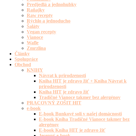
Predjedlá a jednohubky
Raňajky
Raw recepty
Rýchlo a jednoducho
Šaláty
Vegan recepty
Vianoce
Wafle
Zmrzlina
Články
Spolupráce
Obchod
KNIHY
Návrat k prirodzenosti
Kniha HIT je zdravo žiť + Kniha Návrat k
prirodzenosti
Kniha HIT je zdravo žiť
Tradičné Vianoce takmer bez alergénov
PRACOVNÝ ZOŠIT HIT
e-book
E-book Bunkové soli v našej domácnosti
E-book Kniha Tradičné Vianoce takmer bez
alergénov
E-book Kniha HIT je zdravo žiť
Jesenný e-book