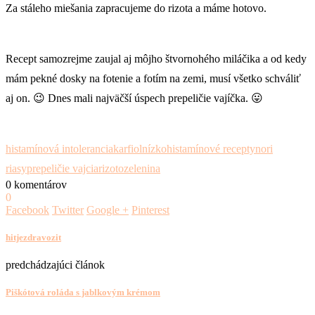
Za stáleho miešania zapracujeme do rizota a máme hotovo.
Recept samozrejme zaujal aj môjho štvornohého miláčika a od kedy
mám pekné dosky na fotenie a fotím na zemi, musí všetko schváliť
aj on. 😉 Dnes mali najväčší úspech prepeličie vajíčka. 😛
histamínová intolerancia
karfiol
nízkohistamínové recepty
nori
riasy
prepeličie vajcia
rizoto
zelenina
0 komentárov
0
Facebook
Twitter
Google +
Pinterest
hitjezdravozit
predchádzajúci článok
Piškótová roláda s jablkovým krémom