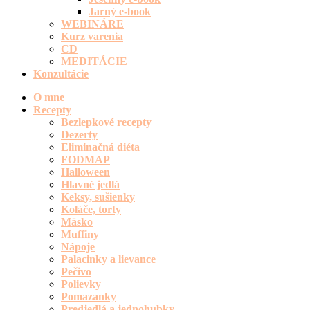
Jarný e-book
WEBINÁRE
Kurz varenia
CD
MEDITÁCIE
Konzultácie
O mne
Recepty
Bezlepkové recepty
Dezerty
Eliminačná diéta
FODMAP
Halloween
Hlavné jedlá
Keksy, sušienky
Koláče, torty
Mäsko
Muffiny
Nápoje
Palacinky a lievance
Pečivo
Polievky
Pomazanky
Predjedlá a jednohubky