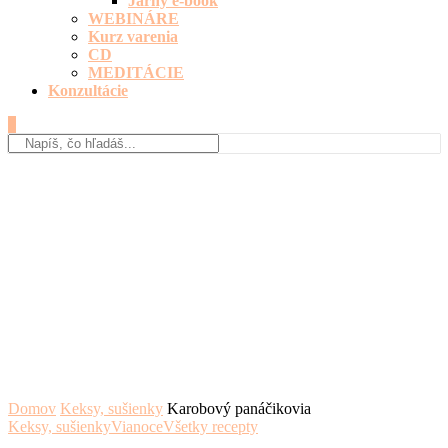
Jarný e-book
WEBINÁRE
Kurz varenia
CD
MEDITÁCIE
Konzultácie
0
Domov
Keksy, sušienky
Karobový panáčikovia
Keksy, sušienky
Vianoce
Všetky recepty