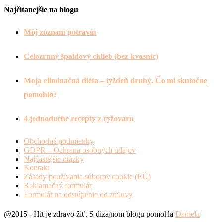
Najčítanejšie na blogu
Môj zoznam potravín
Celozrnný špaldový chlieb (bez kvasníc)
Moja eliminačná diéta – týždeň druhý. Čo mi skutočne
pomohlo?
4 jednoduché recepty z ryžovaru
Obchodné podmienky
GDPR – Ochrana osobných údajov
Najčastejšie otázky
Kontakt
Zásady používania súborov cookie (EÚ)
Reklamačný formulár
Formulár na odstúpenie od zmluvy
@2015 - Hit je zdravo žiť. S dizajnom blogu pomohla
Daniela