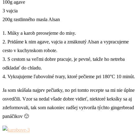
100g agave
3 vajcia
200g rastlinného masla Alsan
1. Múky a karob preosejeme do misy.
2. Pridáme k nim agave, vajcia a zmäknutý Alsan a vypracujeme
cesto v kuchynskom robote.
3. S cestom sa veľmi dobre pracuje, je pevné, takže ho netreba
odkladať do chladu.
4. Vykrajujeme ľubovolné tvary, ktoré pečieme pri 180°C 10 minút.
Ja som skúšala najprv pečiatky, no pri tomto recepte sa mi nie úplne
osvedčili. Vzor sa nedal všade dobre vidieť, niektoré keksíky sa aj
zdeformovali, tak som nakoniec radšej vytvorila týchto gingerbread
panáčikov 🙂