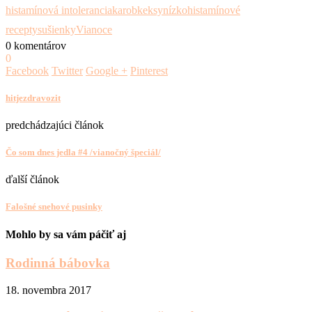
histamínová intolerancia
karob
keksy
nízkohistamínové
recepty
sušienky
Vianoce
0 komentárov
0
Facebook
Twitter
Google +
Pinterest
hitjezdravozit
predchádzajúci článok
Čo som dnes jedla #4 /vianočný špeciál/
ďalší článok
Falošné snehové pusinky
Mohlo by sa vám páčiť aj
Rodinná bábovka
18. novembra 2017