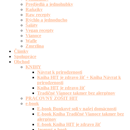
Predjedlá a jednohubky
Raňajky
Raw recepty
Rýchlo a jednoducho
Šaláty
Vegan recepty
Vianoce
Wafle
Zmrzlina
Články
Spolupráce
Obchod
KNIHY
Návrat k prirodzenosti
Kniha HIT je zdravo žiť + Kniha Návrat k
prirodzenosti
Kniha HIT je zdravo žiť
Tradičné Vianoce takmer bez alergénov
PRACOVNÝ ZOŠIT HIT
e-book
E-book Bunkové soli v našej domácnosti
E-book Kniha Tradičné Vianoce takmer bez
alergénov
E-book Kniha HIT je zdravo žiť
Jesenný e-book