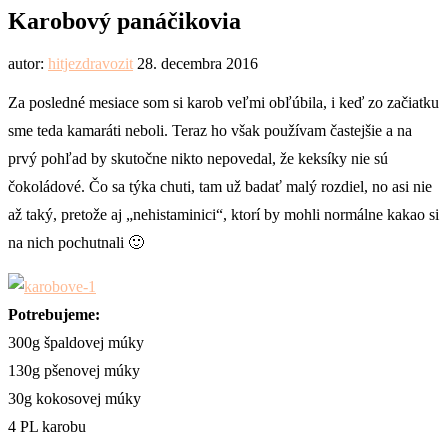
Karobový panáčikovia
autor:
hitjezdravozit
28. decembra 2016
Za posledné mesiace som si karob veľmi obľúbila, i keď zo začiatku
sme teda kamaráti neboli. Teraz ho však používam častejšie a na
prvý pohľad by skutočne nikto nepovedal, že keksíky nie sú
čokoládové. Čo sa týka chuti, tam už badať malý rozdiel, no asi nie
až taký, pretože aj „nehistaminici“, ktorí by mohli normálne kakao si
na nich pochutnali 🙂
Potrebujeme:
300g špaldovej múky
130g pšenovej múky
30g kokosovej múky
4 PL karobu