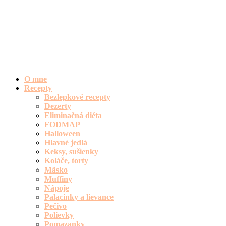
O mne
Recepty
Bezlepkové recepty
Dezerty
Eliminačná diéta
FODMAP
Halloween
Hlavné jedlá
Keksy, sušienky
Koláče, torty
Mäsko
Muffiny
Nápoje
Palacinky a lievance
Pečivo
Polievky
Pomazanky