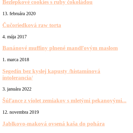
Bezlepkové cookies s ruby čokoládou
13. februára 2020
Čučoriedková raw torta
4. mája 2017
Banánové muffiny plnené mandľovým maslom
1. marca 2018
Segedín bez kyslej kapusty /histamínová
intolerancia/
3. januára 2022
Šúľance z violet zemiakov s mletými pekanovými...
12. novembra 2019
Jablkovo-maková ovsená kaša do pohára