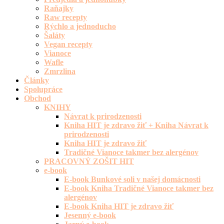
Raňajky
Raw recepty
Rýchlo a jednoducho
Šaláty
Vegan recepty
Vianoce
Wafle
Zmrzlina
Články
Spolupráce
Obchod
KNIHY
Návrat k prirodzenosti
Kniha HIT je zdravo žiť + Kniha Návrat k
prirodzenosti
Kniha HIT je zdravo žiť
Tradičné Vianoce takmer bez alergénov
PRACOVNÝ ZOŠIT HIT
e-book
E-book Bunkové soli v našej domácnosti
E-book Kniha Tradičné Vianoce takmer bez
alergénov
E-book Kniha HIT je zdravo žiť
Jesenný e-book