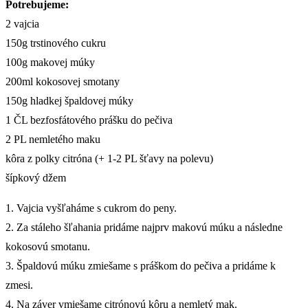
Potrebujeme:
2 vajcia
150g trstinového cukru
100g makovej múky
200ml kokosovej smotany
150g hladkej špaldovej múky
1 ČL bezfosfátového prášku do pečiva
2 PL nemletého maku
kôra z polky citróna (+ 1-2 PL šťavy na polevu)
šípkový džem
1. Vajcia vyšľaháme s cukrom do peny.
2. Za stáleho šľahania pridáme najprv makovú múku a následne
kokosovú smotanu.
3. Špaldovú múku zmiešame s práškom do pečiva a pridáme k
zmesi.
4. Na záver vmiešame citrónovú kôru a nemletý mak.