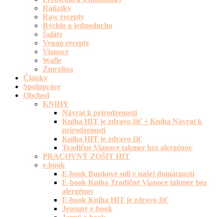
Raňajky
Raw recepty
Rýchlo a jednoducho
Šaláty
Vegan recepty
Vianoce
Wafle
Zmrzlina
Články
Spolupráce
Obchod
KNIHY
Návrat k prirodzenosti
Kniha HIT je zdravo žiť + Kniha Návrat k
prirodzenosti
Kniha HIT je zdravo žiť
Tradičné Vianoce takmer bez alergénov
PRACOVNÝ ZOŠIT HIT
e-book
E-book Bunkové soli v našej domácnosti
E-book Kniha Tradičné Vianoce takmer bez
alergénov
E-book Kniha HIT je zdravo žiť
Jesenný e-book