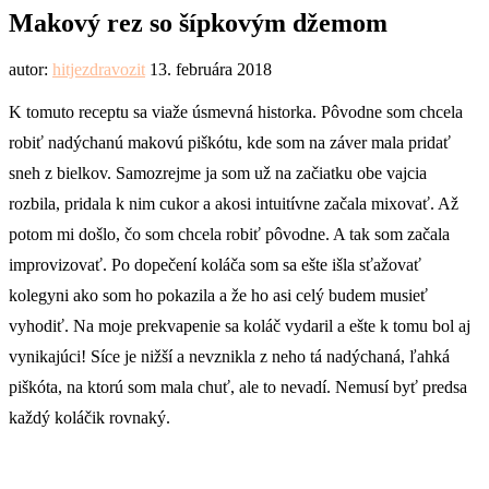
Makový rez so šípkovým džemom
autor:
hitjezdravozit
13. februára 2018
K tomuto receptu sa viaže úsmevná historka. Pôvodne som chcela
robiť nadýchanú makovú piškótu, kde som na záver mala pridať
sneh z bielkov. Samozrejme ja som už na začiatku obe vajcia
rozbila, pridala k nim cukor a akosi intuitívne začala mixovať. Až
potom mi došlo, čo som chcela robiť pôvodne. A tak som začala
improvizovať. Po dopečení koláča som sa ešte išla sťažovať
kolegyni ako som ho pokazila a že ho asi celý budem musieť
vyhodiť. Na moje prekvapenie sa koláč vydaril a ešte k tomu bol aj
vynikajúci! Síce je nižší a nevznikla z neho tá nadýchaná, ľahká
piškóta, na ktorú som mala chuť, ale to nevadí. Nemusí byť predsa
každý koláčik rovnaký.