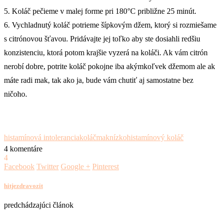
5. Koláč pečieme v malej forme pri 180°C približne 25 minút.
6. Vychladnutý koláč potrieme šípkovým džem, ktorý si rozmiešame
s citrónovou šťavou. Pridávajte jej toľko aby ste dosiahli redšiu
konzistenciu, ktorá potom krajšie vyzerá na koláči. Ak vám citrón
nerobí dobre, potrite koláč pokojne iba akýmkoľvek džemom ale ak
máte radi mak, tak ako ja, bude vám chutiť aj samostatne bez
ničoho.
histamínová intolerancia
koláč
mak
nízkohistamínový koláč
4 komentáre
4
Facebook
Twitter
Google +
Pinterest
hitjezdravozit
predchádzajúci článok