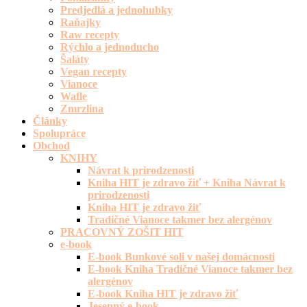
Predjedlá a jednohubky
Raňajky
Raw recepty
Rýchlo a jednoducho
Šaláty
Vegan recepty
Vianoce
Wafle
Zmrzlina
Články
Spolupráce
Obchod
KNIHY
Návrat k prirodzenosti
Kniha HIT je zdravo žiť + Kniha Návrat k
prirodzenosti
Kniha HIT je zdravo žiť
Tradičné Vianoce takmer bez alergénov
PRACOVNÝ ZOŠIT HIT
e-book
E-book Bunkové soli v našej domácnosti
E-book Kniha Tradičné Vianoce takmer bez
alergénov
E-book Kniha HIT je zdravo žiť
Jesenný e-book