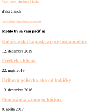
Vanilkovo-citrónová láska
ďalší článok
Tapiokový puding s ovocím
Mohlo by sa vám páčiť aj
Koložvárska kapusta aj pre histaminikov
12. decembra 2019
Freekeh s hlivou
22. mája 2019
Hríbová polievka ako od babičky
13. decembra 2016
Pomazánka z mungo klíčkov
9. apríla 2017