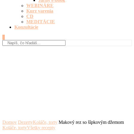
Jarný e-book
WEBINÁRE
Kurz varenia
CD
MEDITÁCIE
Konzultácie
0
Domov
Dezerty
Koláče, torty
Makový rez so šípkovým džemom
Koláče, torty
Všetky recepty