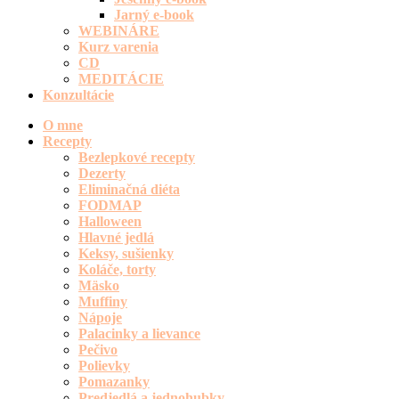
Jarný e-book
WEBINÁRE
Kurz varenia
CD
MEDITÁCIE
Konzultácie
O mne
Recepty
Bezlepkové recepty
Dezerty
Eliminačná diéta
FODMAP
Halloween
Hlavné jedlá
Keksy, sušienky
Koláče, torty
Mäsko
Muffiny
Nápoje
Palacinky a lievance
Pečivo
Polievky
Pomazanky
Predjedlá a jednohubky