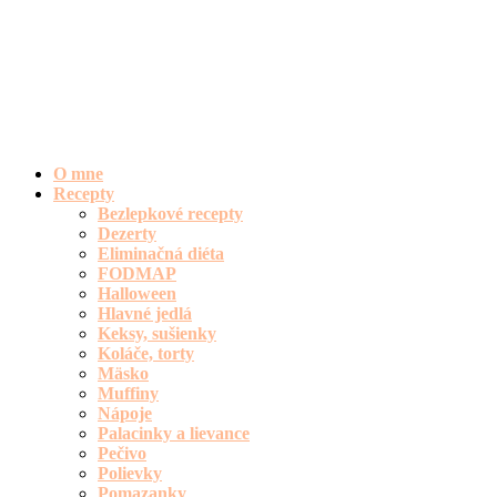
O mne
Recepty
Bezlepkové recepty
Dezerty
Eliminačná diéta
FODMAP
Halloween
Hlavné jedlá
Keksy, sušienky
Koláče, torty
Mäsko
Muffiny
Nápoje
Palacinky a lievance
Pečivo
Polievky
Pomazanky