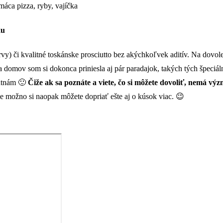
omáca pizza, ryby, vajíčka
ku
vy) či kvalitné toskánske prosciutto bez akýchkoľvek aditív. Na dovolen
a domov som si dokonca priniesla aj pár paradajok, takých tých špeciál
hutnám 🙂
Čiže ak sa poznáte a viete, čo si môžete dovoliť, nemá vý
le možno si naopak môžete dopriať ešte aj o kúsok viac. 😉