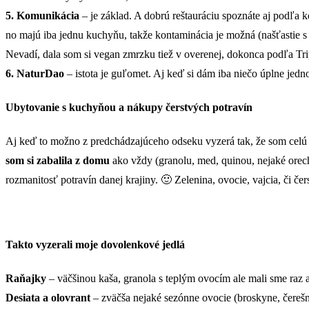
5. Komunikácia
– je základ. A dobrú reštauráciu spoznáte aj podľa
no majú iba jednu kuchyňu, takže kontaminácia je možná (našťastie s 
Nevadí, dala som si vegan zmrzku tiež v overenej, dokonca podľa Trip
6. NaturDao
– istota je guľomet. Aj keď si dám iba niečo úplne jedno
Ubytovanie s kuchyňou a nákupy čerstvých potravín
Aj keď to možno z predchádzajúceho odseku vyzerá tak, že som celú do
som si zabalila z domu
ako vždy (granolu, med, quinou, nejaké orec
rozmanitosť potravín danej krajiny. 🙂 Zelenina, ovocie, vajcia, či če
Takto vyzerali moje dovolenkové jedlá
Raňajky
– väčšinou kaša, granola s teplým ovocím ale mali sme raz a
Desiata a olovrant
– zväčša nejaké sezónne ovocie (broskyne, čerešn