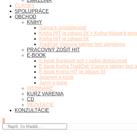
ZMRZLINA
ČLÁNKY
SPOLUPRÁCE
OBCHOD
KNIHY
Návrat k prirodzenosti
Kniha HIT je zdravo žiť + Kniha Návrat k prir
Kniha HIT je zdravo žiť
Tradičné Vianoce takmer bez alergénov
PRACOVNÝ ZOŠIT HIT
E-BOOK
E-book Bunkové soli v našej domácnosti
E-book Kniha Tradičné Vianoce takmer bez 
E-book Kniha HIT je zdravo žiť
Jesenný e-book
Jarný e-book
WEBINÁRE
KURZ VARENIA
CD
MEDITÁCIE
KONZULTÁCIE
0