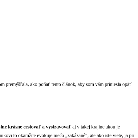
m premýšľala, ako poňať tento článok, aby som vám priniesla opäť
plne krásne cestovať a vystravovať
aj v takej krajine akou je
inikovi to okamžite evokuje niečo „zakázané“, ale ako iste viete, ja pri