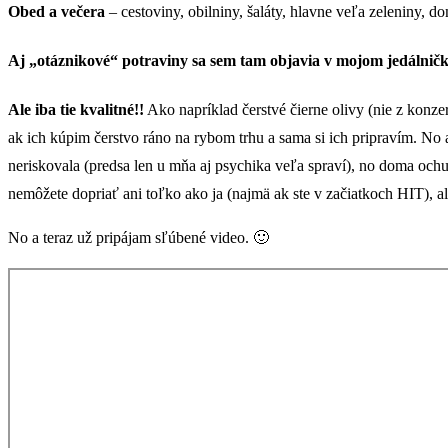
Obed a večera
– cestoviny, obilniny, šaláty, hlavne veľa zeleniny, d
Aj „otáznikové“ potraviny sa sem tam objavia v mojom jedálnič
Ale iba tie kvalitné!!
Ako napríklad čerstvé čierne olivy (nie z konzer
ak ich kúpim čerstvo ráno na rybom trhu a sama si ich pripravím. No 
neriskovala (predsa len u mňa aj psychika veľa spraví), no doma oc
nemôžete dopriať ani toľko ako ja (najmä ak ste v začiatkoch HIT), a
No a teraz už pripájam sľúbené video. 🙂