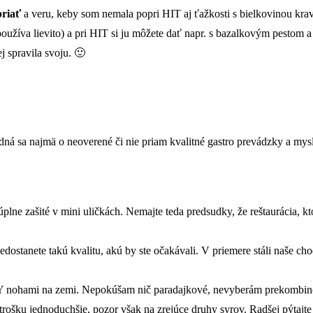
priať
a veru, keby som nemala popri HIT aj ťažkosti s bielkovinou krav
a používa lievito) a pri HIT si ju môžete dať napr. s bazalkovým pestom
j spravila svoju. 🙂
edná sa najmä o neoverené či nie priam kvalitné gastro prevádzky a my
úplne zašité v mini uličkách. Nemajte teda predsudky, že reštaurácia, k
nedostanete takú kvalitu, akú by ste očakávali. V priemere stáli naše ch
Y nohami na zemi. Nepokúšam nič paradajkové, nevyberám prekombino
trošku jednoduchšie, pozor však na zrejúce druhy syrov. Radšej pýtajte