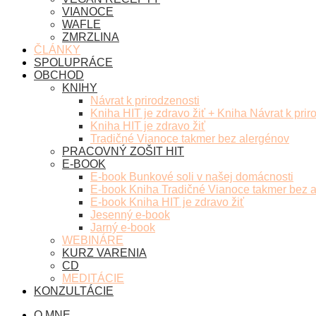
VIANOCE
WAFLE
ZMRZLINA
ČLÁNKY
SPOLUPRÁCE
OBCHOD
KNIHY
Návrat k prirodzenosti
Kniha HIT je zdravo žiť + Kniha Návrat k prir
Kniha HIT je zdravo žiť
Tradičné Vianoce takmer bez alergénov
PRACOVNÝ ZOŠIT HIT
E-BOOK
E-book Bunkové soli v našej domácnosti
E-book Kniha Tradičné Vianoce takmer bez 
E-book Kniha HIT je zdravo žiť
Jesenný e-book
Jarný e-book
WEBINÁRE
KURZ VARENIA
CD
MEDITÁCIE
KONZULTÁCIE
O MNE