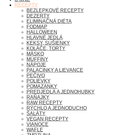
RECEPTY
BEZLEPKOVÉ RECEPTY
DEZERTY
ELIMINAČNÁ DIÉTA
FODMAP
HALLOWEEN
HLAVNÉ JEDLÁ
KEKSY, SUŠIENKY
KOLÁČE, TORTY
MÄSKO
MUFFINY
NÁPOJE
PALACINKY A LIEVANCE
PEČIVO
POLIEVKY
POMAZANKY
PREDJEDLÁ A JEDNOHUBKY
RAŇAJKY
RAW RECEPTY
RÝCHLO A JEDNODUCHO
ŠALÁTY
VEGAN RECEPTY
VIANOCE
WAFLE