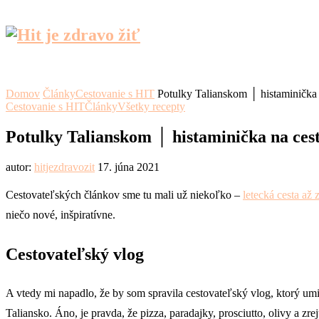
Domov
Články
Cestovanie s HIT
Potulky Talianskom │ histaminička 
Cestovanie s HIT
Články
Všetky recepty
Potulky Talianskom │ histaminička na ces
autor:
hitjezdravozit
17. júna 2021
Cestovateľských článkov sme tu mali už niekoľko –
letecká cesta až 
niečo nové, inšpiratívne.
Cestovateľský vlog
A vtedy mi napadlo, že by som spravila cestovateľský vlog, ktorý um
Taliansko. Áno, je pravda, že pizza, paradajky, prosciutto, olivy a zre