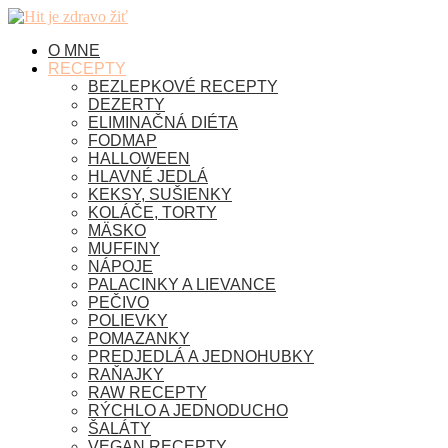
O MNE
RECEPTY
BEZLEPKOVÉ RECEPTY
DEZERTY
ELIMINAČNÁ DIÉTA
FODMAP
HALLOWEEN
HLAVNÉ JEDLÁ
KEKSY, SUŠIENKY
KOLÁČE, TORTY
MÄSKO
MUFFINY
NÁPOJE
PALACINKY A LIEVANCE
PEČIVO
POLIEVKY
POMAZANKY
PREDJEDLÁ A JEDNOHUBKY
RAŇAJKY
RAW RECEPTY
RÝCHLO A JEDNODUCHO
ŠALÁTY
VEGAN RECEPTY