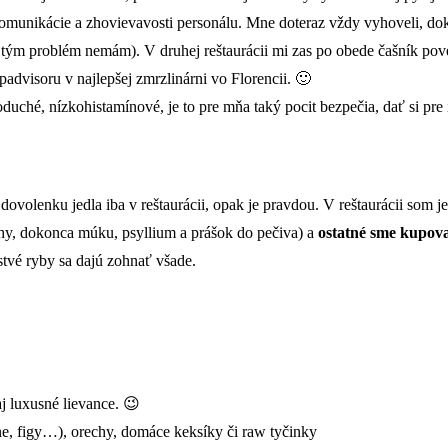
 komunikácie a zhovievavosti personálu. Mne doteraz vždy vyhoveli, do
tým problém nemám). V druhej reštaurácii mi zas po obede čašník poved
advisoru v najlepšej zmrzlinárni vo Florencii. 🙂
duché, nízkohistamínové, je to pre mňa taký pocit bezpečia, dať si pre
volenku jedla iba v reštaurácii, opak je pravdou. V reštaurácii som jed
hy, dokonca múku, psyllium a prášok do pečiva) a
ostatné sme kupova
rstvé ryby sa dajú zohnať všade.
j luxusné lievance. 😉
e, figy…), orechy, domáce keksíky či raw tyčinky