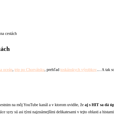
na cestách
tách
za oceán
,
trip po Chorvátsku
, prehľad
toskánskych výrobkov
… A tak so
iestnim na môj YouTube kanál a v ktorom uvidíte, že
aj s HIT sa dá ú
júce syry sú asi tými najznámejšími delikatesami v tejto oblasti a histam