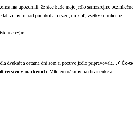
konca ma upozornili, že síce bude moje jedlo samozrejme bezmliečne,
al, že by mi rád ponúkol aj dezert, no žiaľ, všetky sú mliečne.
 istotu enzým.
la dvakrát a ostatné dni som si poctivo jedlo pripravovala. 🙂
Čo-to
li čerstvo v marketoch
. Milujem nákupy na dovolenke a