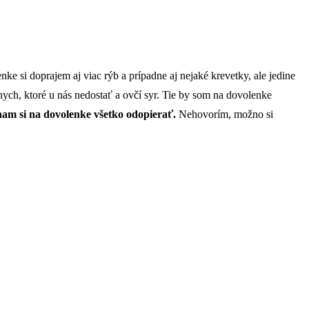
ke si doprajem aj viac rýb a prípadne aj nejaké krevetky, ale jedine
nych, ktoré u nás nedostať a ovčí syr. Tie by som na dovolenke
znam si na dovolenke všetko odopierať.
Nehovorím, možno si