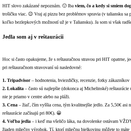
HIT slovo zakázané nepoznám. 🙂 Iba
viem, čo a kedy si smiem do
trošičku viac. 😉 Vraj aj pizzu bez problémov spravia (v taliansku s
koľko bezlepkových možností už je v Taliansku). Ja som si však radše
Jedla som aj v reštaurácii
Hoc si často opakujeme, že s reštauračnou stravou pri HIT opatrne, j
pri reštauračnom stravovaní sú nasledovné:
1. Tripadvisor
– hodnotenia, hviezdičky, recenzie, fotky zákazníkov
2. Lokalita
– často sú najlepšie (dokonca aj Michelinské) reštaurácie 
nie je priamo v centre alebo na pláži.
3. Cena
– žiaľ, čím vyššia cena, tým kvalitnejšie jedlo. Za 5,50€ asi 
reštaurácie začínajú pri 80€). 😀
4. Voľba jedla
– i keď ma všeličo láka, na dovolenke ostávam VŽD
žiaden mliečny výrobok. Tí, ktorí mliečnu bielkovinu môžete to máte 