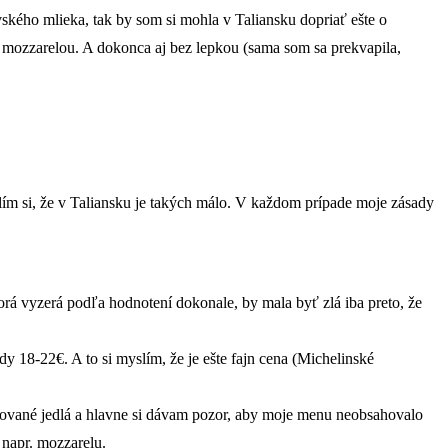
ského mlieka, tak by som si mohla v Taliansku dopriať ešte o
 a mozzarelou. A dokonca aj bez lepkou (sama som sa prekvapila,
slím si, že v Taliansku je takých málo. V každom prípade moje zásady
torá vyzerá podľa hodnotení dokonale, by mala byť zlá iba preto, že
ody 18-22€. A to si myslím, že je ešte fajn cena (Michelinské
vané jedlá a hlavne si dávam pozor, aby moje menu neobsahovalo
 napr. mozzarelu.