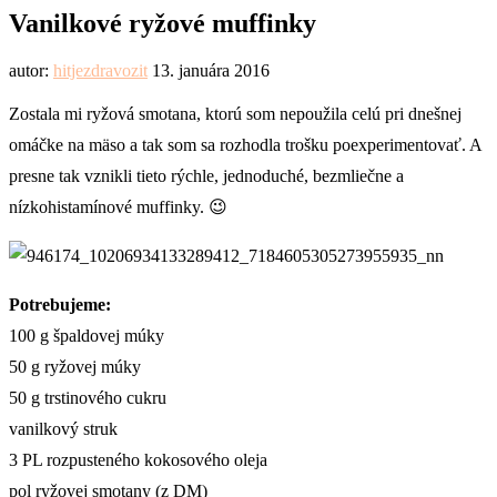
Vanilkové ryžové muffinky
autor:
hitjezdravozit
13. januára 2016
Zostala mi ryžová smotana, ktorú som nepoužila celú pri dnešnej
omáčke na mäso a tak som sa rozhodla trošku poexperimentovať. A
presne tak vznikli tieto rýchle, jednoduché, bezmliečne a
nízkohistamínové muffinky. 😉
Potrebujeme:
100 g špaldovej múky
50 g ryžovej múky
50 g trstinového cukru
vanilkový struk
3 PL rozpusteného kokosového oleja
pol ryžovej smotany (z DM)