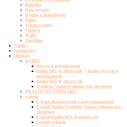
Raňajky
Raw recepty
Rýchlo a jednoducho
Šaláty
Vegan recepty
Vianoce
Wafle
Zmrzlina
Články
Spolupráce
Obchod
KNIHY
Návrat k prirodzenosti
Kniha HIT je zdravo žiť + Kniha Návrat k
prirodzenosti
Kniha HIT je zdravo žiť
Tradičné Vianoce takmer bez alergénov
PRACOVNÝ ZOŠIT HIT
e-book
E-book Bunkové soli v našej domácnosti
E-book Kniha Tradičné Vianoce takmer bez
alergénov
E-book Kniha HIT je zdravo žiť
Jesenný e-book