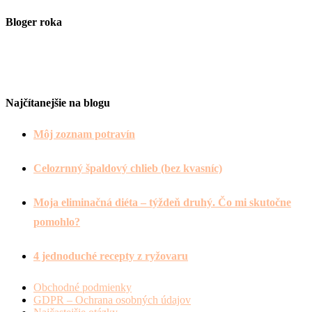
Bloger roka
Najčítanejšie na blogu
Môj zoznam potravín
Celozrnný špaldový chlieb (bez kvasníc)
Moja eliminačná diéta – týždeň druhý. Čo mi skutočne
pomohlo?
4 jednoduché recepty z ryžovaru
Obchodné podmienky
GDPR – Ochrana osobných údajov