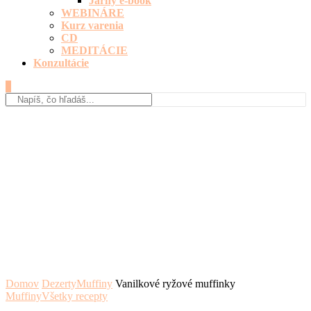
Jarný e-book
WEBINÁRE
Kurz varenia
CD
MEDITÁCIE
Konzultácie
0
Domov
Dezerty
Muffiny
Vanilkové ryžové muffinky
Muffiny
Všetky recepty