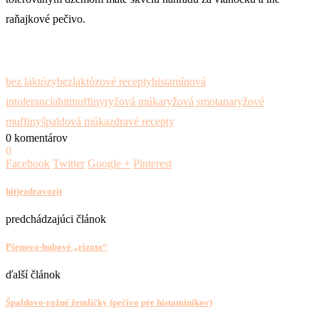
raňajkové pečivo.
bez laktózy
bezlaktózové recepty
histamínová
intolerancia
hit
muffiny
ryžová múka
ryžová smotana
ryžové
muffiny
špaldová múka
zdravé recepty
0 komentárov
0
Facebook
Twitter
Google +
Pinterest
hitjezdravozit
predchádzajúci článok
Pšenovo-hubové „rizoto“
ďalší článok
Špaldovo-ražné žemličky (pečivo pre histaminikov)