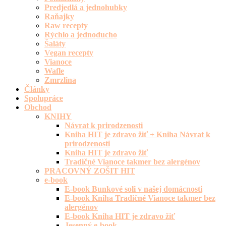
Predjedlá a jednohubky
Raňajky
Raw recepty
Rýchlo a jednoducho
Šaláty
Vegan recepty
Vianoce
Wafle
Zmrzlina
Články
Spolupráce
Obchod
KNIHY
Návrat k prirodzenosti
Kniha HIT je zdravo žiť + Kniha Návrat k
prirodzenosti
Kniha HIT je zdravo žiť
Tradičné Vianoce takmer bez alergénov
PRACOVNÝ ZOŠIT HIT
e-book
E-book Bunkové soli v našej domácnosti
E-book Kniha Tradičné Vianoce takmer bez
alergénov
E-book Kniha HIT je zdravo žiť
Jesenný e-book