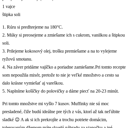
1 vajce
štipka soli
1. Rúru si predhrejeme na 180°C.
2. Múky si preosejeme a zmiešame ich s cukrom, vanilkou a štipkou
soli.
3. Prilejeme kokosový olej, trošku premiešame a na to vylejeme
ryžovú smotanu.
4. Na záver pridáme vajíčko a poriadne zamiešame.Pri tomto recepte
som nepoužila mixér, pretože to nie je veľké množstvo a cesto sa
dalo krásne vymiešať aj vareškou.
5. Naplníme košíčky do polovičky a dáme piecť na 20-23 minút.
Pri tomto množstve mi vyšlo 7 kusov. Muffinky nie sú moc
presladené, čiže budú ideálne pre tých z vás, ktorí až tak neľúbite
sladké 😉 A ak si ich prekrojíte a trochu potriete domácim,
tolerovaným džemom máte skvelú náhradu za vianočku a iné