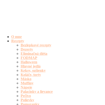
O mne
Recepty
Bezlepkové recepty
Dezerty
Eliminačná diéta
FODMAP
Halloween
Hlavné jedlá
Keksy, sušienky
Koláče, torty
Mäsko
Muffiny
Nápoje
Palacinky a lievance
Pečivo
Polievky
Pomazanky