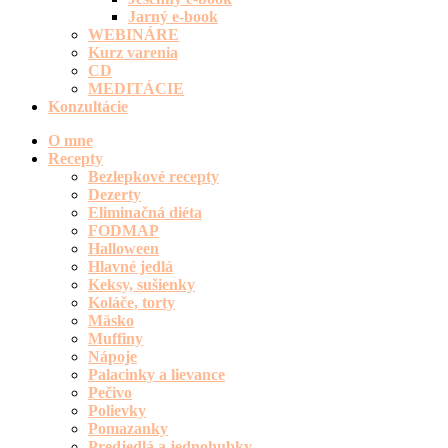
Jarný e-book
WEBINÁRE
Kurz varenia
CD
MEDITÁCIE
Konzultácie
O mne
Recepty
Bezlepkové recepty
Dezerty
Eliminačná diéta
FODMAP
Halloween
Hlavné jedlá
Keksy, sušienky
Koláče, torty
Mäsko
Muffiny
Nápoje
Palacinky a lievance
Pečivo
Polievky
Pomazanky
Predjedlá a jednohubky