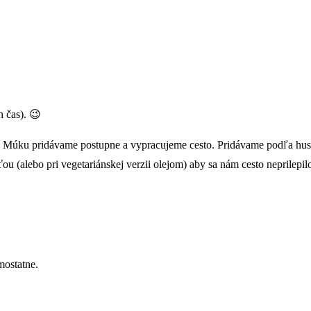
n čas). 😉
ľ. Múku pridávame postupne a vypracujeme cesto. Pridávame podľa husto
u (alebo pri vegetariánskej verzii olejom) aby sa nám cesto neprilepil
mostatne.