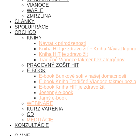
VIANOCE
WAFLE
ZMRZLINA
ČLÁNKY
SPOLUPRÁCE
OBCHOD
KNIHY
Návrat k prirodzenosti
Kniha HIT je zdravo žiť + Kniha Návrat k prir
Kniha HIT je zdravo žiť
Tradičné Vianoce takmer bez alergénov
PRACOVNÝ ZOŠIT HIT
E-BOOK
E-book Bunkové soli v našej domácnosti
E-book Kniha Tradičné Vianoce takmer bez 
E-book Kniha HIT je zdravo žiť
Jesenný e-book
Jarný e-book
WEBINÁRE
KURZ VARENIA
CD
MEDITÁCIE
KONZULTÁCIE
O MNE