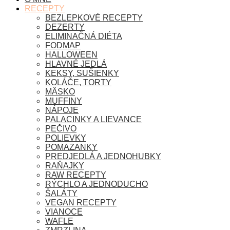
RECEPTY
BEZLEPKOVÉ RECEPTY
DEZERTY
ELIMINAČNÁ DIÉTA
FODMAP
HALLOWEEN
HLAVNÉ JEDLÁ
KEKSY, SUŠIENKY
KOLÁČE, TORTY
MÄSKO
MUFFINY
NÁPOJE
PALACINKY A LIEVANCE
PEČIVO
POLIEVKY
POMAZANKY
PREDJEDLÁ A JEDNOHUBKY
RAŇAJKY
RAW RECEPTY
RÝCHLO A JEDNODUCHO
ŠALÁTY
VEGAN RECEPTY
VIANOCE
WAFLE