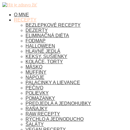
O MNE
RECEPTY
BEZLEPKOVÉ RECEPTY
DEZERTY
ELIMINAČNÁ DIÉTA
FODMAP
HALLOWEEN
HLAVNÉ JEDLÁ
KEKSY, SUŠIENKY
KOLÁČE, TORTY
MÄSKO
MUFFINY
NÁPOJE
PALACINKY A LIEVANCE
PEČIVO
POLIEVKY
POMAZANKY
PREDJEDLÁ A JEDNOHUBKY
RAŇAJKY
RAW RECEPTY
RÝCHLO A JEDNODUCHO
ŠALÁTY
VEGAN RECEPTY