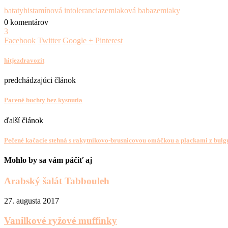
bataty
histamínová intolerancia
zemiaková baba
zemiaky
0 komentárov
3
Facebook
Twitter
Google +
Pinterest
hitjezdravozit
predchádzajúci článok
Parené buchty bez kysnutia
ďalší článok
Pečené kačacie stehná s rakytníkovo-brusnicovou omáčkou a plackami z bulg
Mohlo by sa vám páčiť aj
Arabský šalát Tabbouleh
27. augusta 2017
Vanilkové ryžové muffinky