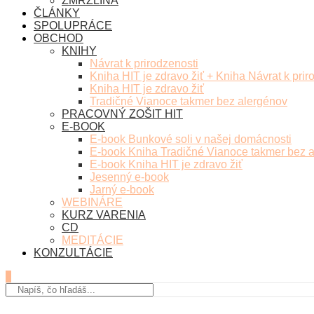
ZMRZLINA
ČLÁNKY
SPOLUPRÁCE
OBCHOD
KNIHY
Návrat k prirodzenosti
Kniha HIT je zdravo žiť + Kniha Návrat k prir
Kniha HIT je zdravo žiť
Tradičné Vianoce takmer bez alergénov
PRACOVNÝ ZOŠIT HIT
E-BOOK
E-book Bunkové soli v našej domácnosti
E-book Kniha Tradičné Vianoce takmer bez 
E-book Kniha HIT je zdravo žiť
Jesenný e-book
Jarný e-book
WEBINÁRE
KURZ VARENIA
CD
MEDITÁCIE
KONZULTÁCIE
0