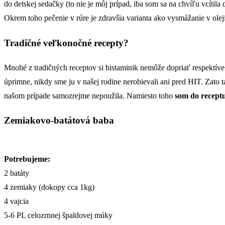
do detskej sedačky (to nie je môj prípad, iba som sa na chvíľu vcítila 
Okrem toho pečenie v rúre je zdravšia varianta ako vysmážanie v oleji
Tradičné veľkonočné recepty?
Mnohé z tradičných receptov si histaminik nemôže dopriať respektí
úprimne, nikdy sme ju v našej rodine nerobievali ani pred HIT. Zato 
našom prípade samozrejme nepoužila. Namiesto toho
som do recept
Zemiakovo-batátová baba
Potrebujeme:
2 batáty
4 zemiaky (dokopy cca 1kg)
4 vajcia
5-6 PL celozrnnej špaldovej múky