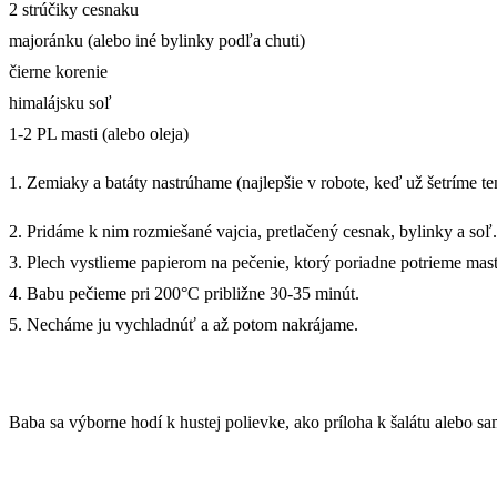
2 strúčiky cesnaku
majoránku (alebo iné bylinky podľa chuti)
čierne korenie
himalájsku soľ
1-2 PL masti (alebo oleja)
1. Zemiaky a batáty nastrúhame (najlepšie v robote, keď už šetríme te
2. Pridáme k nim rozmiešané vajcia, pretlačený cesnak, bylinky a so
3. Plech vystlieme papierom na pečenie, ktorý poriadne potrieme masťo
4. Babu pečieme pri 200°C približne 30-35 minút.
5. Necháme ju vychladnúť a až potom nakrájame.
Baba sa výborne hodí k hustej polievke, ako príloha k šalátu alebo sa