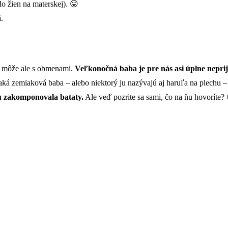
do žien na materskej). 😛
.
ve môže ale s obmenami.
Veľkonočná baba je pre nás asi úplne nepri
taká zemiaková baba – alebo niektorý ju nazývajú aj haruľa na plechu –
u zakomponovala bataty.
Ale veď pozrite sa sami, čo na ňu hovoríte?