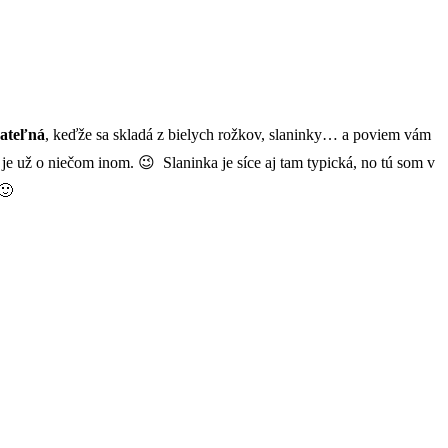
jateľná
, keďže sa skladá z bielych rožkov, slaninky… a poviem vám
 je už o niečom inom. 😉 Slaninka je síce aj tam typická, no tú som v
 🙂