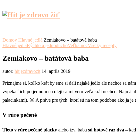
Domov
Hlavné jedlá
Zemiakovo – batátová baba
Hlavné jedlá
Rýchlo a jednoducho
Veľká noc
Všetky recepty
Zemiakovo – batátová baba
autor:
hitjezdravozit
14. apríla 2019
Priznajme si, koľko krát by sme si dali nejaké jedlo ale nechce sa n
vypekať ich po jednom na oleji sa mi veru veľa krát nechce. Najmä a
palacinkami). 😀 A práve pre tých, ktorí sú na tom podobne ako ja je 
V rúre pečené
Tieto v rúre pečené placky
alebo tzv. baba
sú hotové raz dva
– keď 