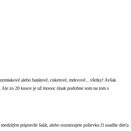
ičné zemiakové alebo batátové, cuketové, mrkvové…všetky! Avšak
a. Ale zo 20 kusov je už moooc (inak podobne som na tom s
medzitým pripravíte šalát, alebo rozmixujete polievku či usadíte dieťa