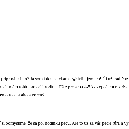
ám pripraviť si ho? Ja som tak s plackami. 😀 Milujem ich! Či už trad
k ich mám robiť pre celú rodinu. Ešte pre seba 4-5 ks vypečiem raz dv
tento recept ako stvorený.
si odmyslíme, že sa pol hodinku pečú. Ale to už za vás pečie rúra a vy 