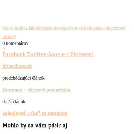
bez cukru
bez laktózy
bezlepkové
gaštanová múka
palacinky
zdravé
recepty
0 komentárov
0
Facebook
Twitter
Google +
Pinterest
hitjezdravozit
predchádzajúci článok
Hummus – cícerová pomazánka
ďalší článok
Zeleninová „čína“ so sezamom
Mohlo by sa vám páčiť aj