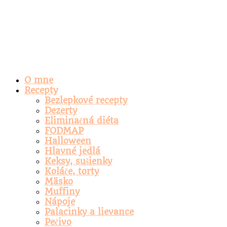
O mne
Recepty
Bezlepkové recepty
Dezerty
Eliminačná diéta
FODMAP
Halloween
Hlavné jedlá
Keksy, sušienky
Koláče, torty
Mäsko
Muffiny
Nápoje
Palacinky a lievance
Pečivo