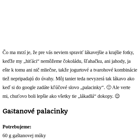
Čo ma mrzí je, že pre vás neviem spraviť lákavejšie a krajšie fotky,
keďže my „hiťáci“ nemôžeme čokoládu, šľahačku, ani jahody, ja
ešte k tomu ani nič mliečne, takže jogurtové a tvarohové kombinácie
tiež nepripadajú do úvahy. Môj tanier teda nevyzerá tak lákavo ako
keď si do google zadáte kľúčové slovo „palacinky“. 🙁 Ale verte
mi, chuťovo boli lepšie ako všetky tie „lákadlá“ dokopy. 😉
Gaštanové palacinky
Potrebujeme:
60 g gaštanovej múky