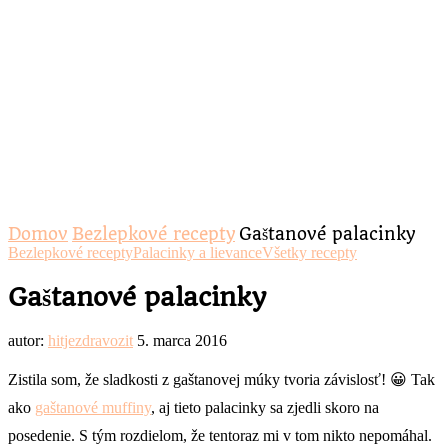
Domov
Bezlepkové recepty
Gaštanové palacinky
Bezlepkové recepty
Palacinky a lievance
Všetky recepty
Gaštanové palacinky
autor:
hitjezdravozit
5. marca 2016
Zistila som, že sladkosti z gaštanovej múky tvoria závislosť! 😀 Tak
ako
gaštanové muffiny
, aj tieto palacinky sa zjedli skoro na
posedenie. S tým rozdielom, že tentoraz mi v tom nikto nepomáhal.