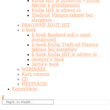
Kniha HIT je zdravo žiť + Kniha
Návrat k prirodzenosti
Kniha HIT je zdravo žiť
Tradičné Vianoce takmer bez
alergénov
PRACOVNÝ ZOŠIT HIT
e-book
E-book Bunkové soli v našej
domácnosti
E-book Kniha Tradičné Vianoce
takmer bez alergénov
E-book Kniha HIT je zdravo žiť
Jesenný e-book
Jarný e-book
WEBINÁRE
Kurz varenia
CD
MEDITÁCIE
Konzultácie
0