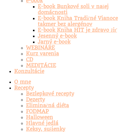
e-book
E-book Bunkové soli v našej
domácnosti
E-book Kniha Tradičné Vianoce
takmer bez alergénov
E-book Kniha HIT je zdravo žiť
Jesenný e-book
Jarný e-book
WEBINÁRE
Kurz varenia
CD
MEDITÁCIE
Konzultácie
O mne
Recepty
Bezlepkové recepty
Dezerty
Eliminačná diéta
FODMAP
Halloween
Hlavné jedlá
Keksy, sušienky