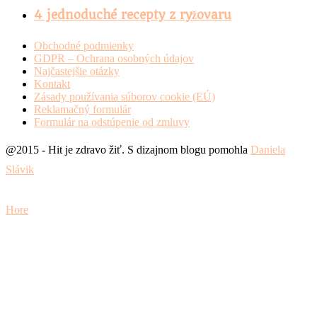
4 jednoduché recepty z ryžovaru
Obchodné podmienky
GDPR – Ochrana osobných údajov
Najčastejšie otázky
Kontakt
Zásady používania súborov cookie (EÚ)
Reklamačný formulár
Formulár na odstúpenie od zmluvy
@2015 - Hit je zdravo žiť. S dizajnom blogu pomohla
Daniela
Slávik
Hore