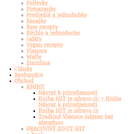
Polievky
Pomazanky
Predjedlá a jednohubky
Raňajky
Raw recepty
Rýchlo a jednoducho
Šaláty
Vegan recepty
Vianoce
Wafle
Zmrzlina
Články
Spolupráce
Obchod
KNIHY
Návrat k prirodzenosti
Kniha HIT je zdravo žiť + Kniha
Návrat k prirodzenosti
Kniha HIT je zdravo žiť
Tradičné Vianoce takmer bez
alergénov
PRACOVNÝ ZOŠIT HIT