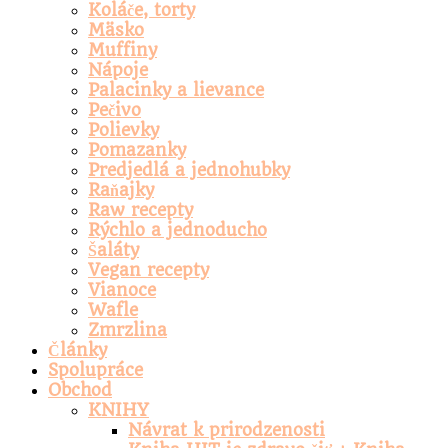
Koláče, torty
Mäsko
Muffiny
Nápoje
Palacinky a lievance
Pečivo
Polievky
Pomazanky
Predjedlá a jednohubky
Raňajky
Raw recepty
Rýchlo a jednoducho
Šaláty
Vegan recepty
Vianoce
Wafle
Zmrzlina
Články
Spolupráce
Obchod
KNIHY
Návrat k prirodzenosti