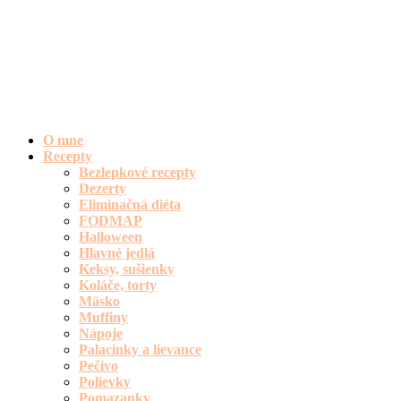
O mne
Recepty
Bezlepkové recepty
Dezerty
Eliminačná diéta
FODMAP
Halloween
Hlavné jedlá
Keksy, sušienky
Koláče, torty
Mäsko
Muffiny
Nápoje
Palacinky a lievance
Pečivo
Polievky
Pomazanky