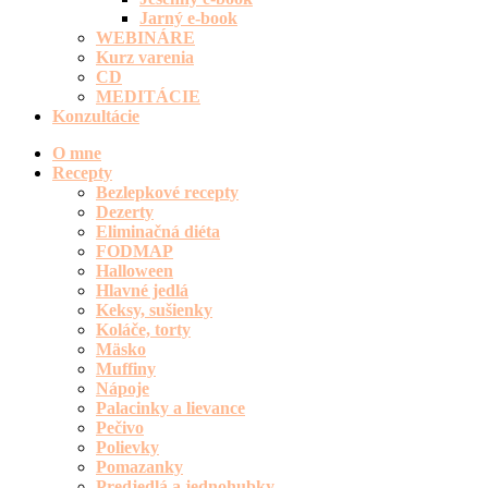
Jarný e-book
WEBINÁRE
Kurz varenia
CD
MEDITÁCIE
Konzultácie
O mne
Recepty
Bezlepkové recepty
Dezerty
Eliminačná diéta
FODMAP
Halloween
Hlavné jedlá
Keksy, sušienky
Koláče, torty
Mäsko
Muffiny
Nápoje
Palacinky a lievance
Pečivo
Polievky
Pomazanky
Predjedlá a jednohubky