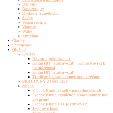
Raňajky
Raw recepty
Rýchlo a jednoducho
Šaláty
Vegan recepty
Vianoce
Wafle
Zmrzlina
Články
Spolupráce
Obchod
KNIHY
Návrat k prirodzenosti
Kniha HIT je zdravo žiť + Kniha Návrat k
prirodzenosti
Kniha HIT je zdravo žiť
Tradičné Vianoce takmer bez alergénov
PRACOVNÝ ZOŠIT HIT
e-book
E-book Bunkové soli v našej domácnosti
E-book Kniha Tradičné Vianoce takmer bez
alergénov
E-book Kniha HIT je zdravo žiť
Jesenný e-book