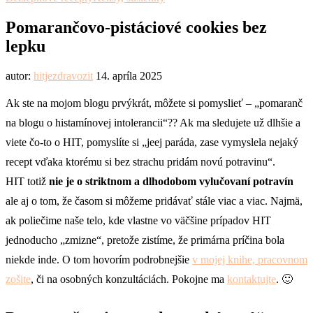
Pomarančovo-pistáciové cookies bez
lepku
autor:
hitjezdravozit
14. apríla 2025
Ak ste na mojom blogu prvýkrát, môžete si pomyslieť – „pomaranč
na blogu o histamínovej intolerancii“?? Ak ma sledujete už dlhšie a
viete čo-to o HIT, pomyslíte si „jeej paráda, zase vymyslela nejaký
recept vďaka ktorému si bez strachu pridám novú potravinu“.
HIT totiž
nie je o striktnom a dlhodobom vylučovaní potravín
ale aj o tom, že časom si môžeme pridávať stále viac a viac. Najmä,
ak poliečime naše telo, kde vlastne vo väčšine prípadov HIT
jednoducho „zmizne“, pretože zistíme, že primárna príčina bola
niekde inde. O tom hovorím podrobnejšie
v mojej knihe, pracovnom
zošite
, či na osobných konzultáciách. Pokojne ma
kontaktujte
. 🙂