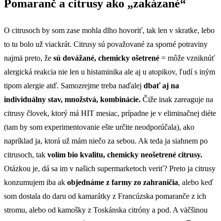
Pomaranč a citrusy ako „zakázané“
O citrusoch by som zase mohla dlho hovoriť, tak len v skratke, lebo
to tu bolo už viackrát. Citrusy sú považované za sporné potraviny
najmä preto, že
sú dovážané, chemicky ošetrené
= môže vzniknúť
alergická reakcia nie len u histaminika ale aj u atopikov, ľudí s iným
tipom alergie atď. Samozrejme treba naďalej
dbať aj na
individuálny stav, množstvá, kombinácie.
Čiže inak zareaguje na
citrusy človek, ktorý má HIT mesiac, prípadne je v eliminačnej diéte
(tam by som experimentovanie ešte určite neodporúčala), ako
napríklad ja, ktorá už mám niečo za sebou. Ak teda ja siahnem po
citrusoch, tak
volím bio kvalitu, chemicky neošetrené citrusy.
Otázkou je, dá sa im v našich supermarketoch veriť? Preto ja citrusy
konzumujem iba ak
objednáme z farmy zo zahraničia
, alebo keď
som dostala do daru od kamarátky z Francúzska pomaranče z ich
stromu, alebo od kamošky z Toskánska citróny a pod. A väčšinou