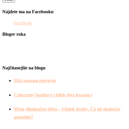
Nájdete ma na Facebooku
Facebook
Bloger roka
Najčítanejšie na blogu
Môj zoznam potravín
Celozrnný špaldový chlieb (bez kvasníc)
Moja eliminačná diéta – týždeň druhý. Čo mi skutočne
pomohlo?