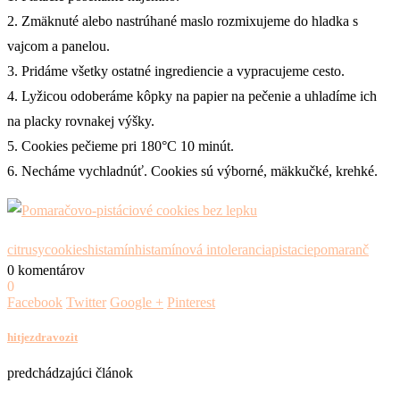
2. Zmäknuté alebo nastrúhané maslo rozmixujeme do hladka s
vajcom a panelou.
3. Pridáme všetky ostatné ingrediencie a vypracujeme cesto.
4. Lyžicou odoberáme kôpky na papier na pečenie a uhladíme ich
na placky rovnakej výšky.
5. Cookies pečieme pri 180°C 10 minút.
6. Necháme vychladnúť. Cookies sú výborné, mäkkučké, krehké.
citrusy
cookies
histamín
histamínová intolerancia
pistacie
pomaranč
0 komentárov
0
Facebook
Twitter
Google +
Pinterest
hitjezdravozit
predchádzajúci článok