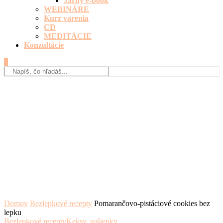
Jarný e-book
WEBINÁRE
Kurz varenia
CD
MEDITÁCIE
Konzultácie
0
Domov
Bezlepkové recepty
Pomarančovo-pistáciové cookies bez
lepku
Bezlepkové recepty
Keksy, sušienky