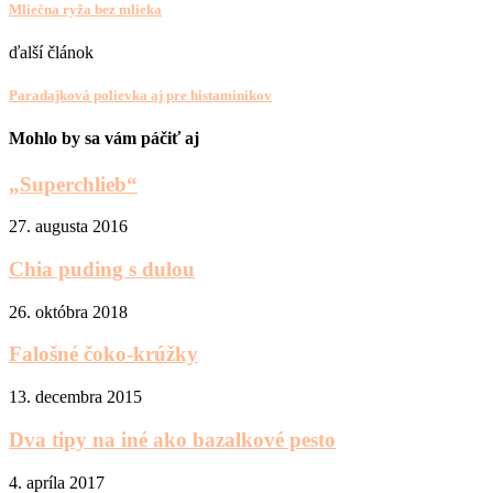
Mliečna ryža bez mlieka
ďalší článok
Paradajková polievka aj pre histaminikov
Mohlo by sa vám páčiť aj
„Superchlieb“
27. augusta 2016
Chia puding s dulou
26. októbra 2018
Falošné čoko-krúžky
13. decembra 2015
Dva tipy na iné ako bazalkové pesto
4. apríla 2017