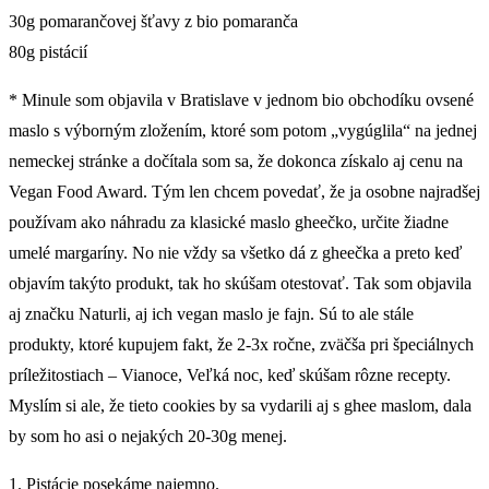
30g pomarančovej šťavy z bio pomaranča
80g pistácií
* Minule som objavila v Bratislave v jednom bio obchodíku ovsené
maslo s výborným zložením, ktoré som potom „vygúglila“ na jednej
nemeckej stránke a dočítala som sa, že dokonca získalo aj cenu na
Vegan Food Award. Tým len chcem povedať, že ja osobne najradšej
používam ako náhradu za klasické maslo gheečko, určite žiadne
umelé margaríny. No nie vždy sa všetko dá z gheečka a preto keď
objavím takýto produkt, tak ho skúšam otestovať. Tak som objavila
aj značku Naturli, aj ich vegan maslo je fajn. Sú to ale stále
produkty, ktoré kupujem fakt, že 2-3x ročne, zväčša pri špeciálnych
príležitostiach – Vianoce, Veľká noc, keď skúšam rôzne recepty.
Myslím si ale, že tieto cookies by sa vydarili aj s ghee maslom, dala
by som ho asi o nejakých 20-30g menej.
1. Pistácie posekáme najemno.