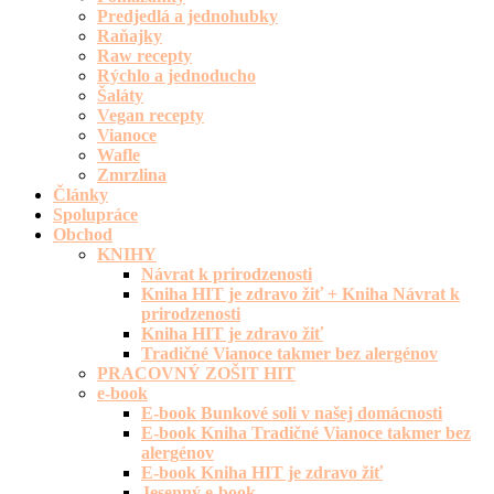
Predjedlá a jednohubky
Raňajky
Raw recepty
Rýchlo a jednoducho
Šaláty
Vegan recepty
Vianoce
Wafle
Zmrzlina
Články
Spolupráce
Obchod
KNIHY
Návrat k prirodzenosti
Kniha HIT je zdravo žiť + Kniha Návrat k
prirodzenosti
Kniha HIT je zdravo žiť
Tradičné Vianoce takmer bez alergénov
PRACOVNÝ ZOŠIT HIT
e-book
E-book Bunkové soli v našej domácnosti
E-book Kniha Tradičné Vianoce takmer bez
alergénov
E-book Kniha HIT je zdravo žiť
Jesenný e-book