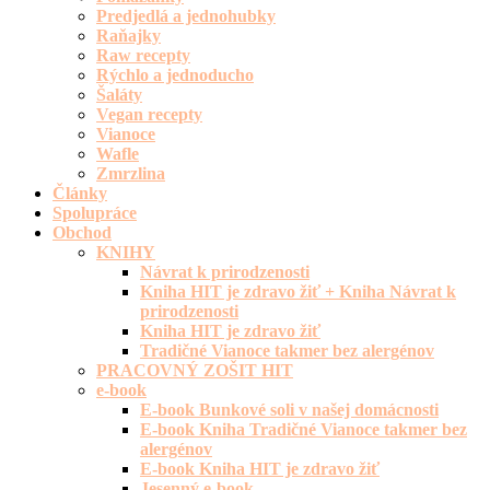
Predjedlá a jednohubky
Raňajky
Raw recepty
Rýchlo a jednoducho
Šaláty
Vegan recepty
Vianoce
Wafle
Zmrzlina
Články
Spolupráce
Obchod
KNIHY
Návrat k prirodzenosti
Kniha HIT je zdravo žiť + Kniha Návrat k
prirodzenosti
Kniha HIT je zdravo žiť
Tradičné Vianoce takmer bez alergénov
PRACOVNÝ ZOŠIT HIT
e-book
E-book Bunkové soli v našej domácnosti
E-book Kniha Tradičné Vianoce takmer bez
alergénov
E-book Kniha HIT je zdravo žiť
Jesenný e-book