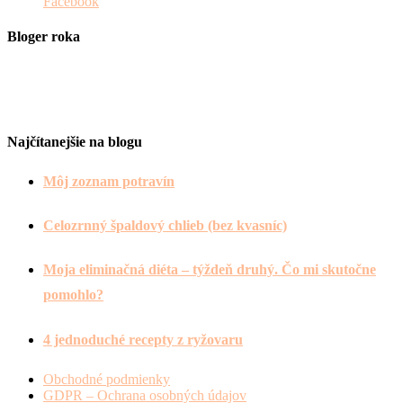
Facebook
Bloger roka
Najčítanejšie na blogu
Môj zoznam potravín
Celozrnný špaldový chlieb (bez kvasníc)
Moja eliminačná diéta – týždeň druhý. Čo mi skutočne
pomohlo?
4 jednoduché recepty z ryžovaru
Obchodné podmienky
GDPR – Ochrana osobných údajov