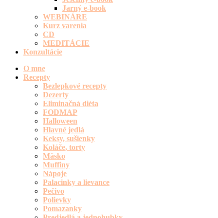
Jarný e-book
WEBINÁRE
Kurz varenia
CD
MEDITÁCIE
Konzultácie
O mne
Recepty
Bezlepkové recepty
Dezerty
Eliminačná diéta
FODMAP
Halloween
Hlavné jedlá
Keksy, sušienky
Koláče, torty
Mäsko
Muffiny
Nápoje
Palacinky a lievance
Pečivo
Polievky
Pomazanky
Predjedlá a jednohubky