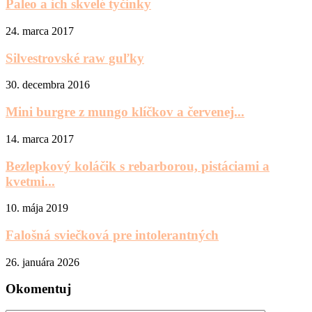
Paleo a ich skvelé tyčinky
24. marca 2017
Silvestrovské raw guľky
30. decembra 2016
Mini burgre z mungo klíčkov a červenej...
14. marca 2017
Bezlepkový koláčik s rebarborou, pistáciami a
kvetmi...
10. mája 2019
Falošná sviečková pre intolerantných
26. januára 2026
Okomentuj