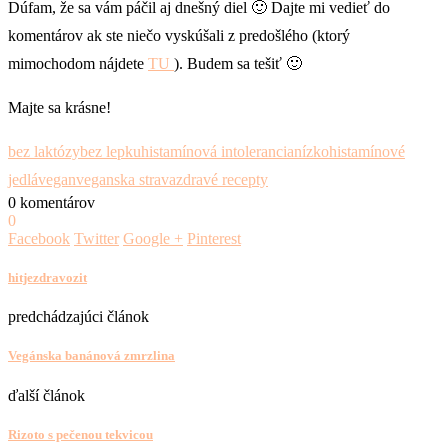
Dúfam, že sa vám páčil aj dnešný diel 🙂 Dajte mi vedieť do
komentárov ak ste niečo vyskúšali z predošlého (ktorý
mimochodom nájdete
TU
). Budem sa tešiť 🙂
Majte sa krásne!
bez laktózy
bez lepku
histamínová intolerancia
nízkohistamínové
jedlá
vegan
veganska strava
zdravé recepty
0 komentárov
0
Facebook
Twitter
Google +
Pinterest
hitjezdravozit
predchádzajúci článok
Vegánska banánová zmrzlina
ďalší článok
Rizoto s pečenou tekvicou