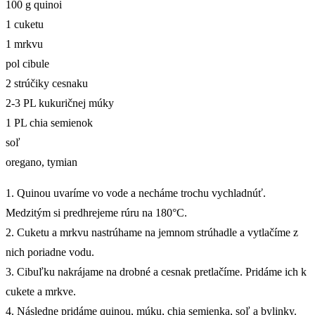
100 g quinoi
1 cuketu
1 mrkvu
pol cibule
2 strúčiky cesnaku
2-3 PL kukuričnej múky
1 PL chia semienok
soľ
oregano, tymian
1. Quinou uvaríme vo vode a necháme trochu vychladnúť.
Medzitým si predhrejeme rúru na 180°C.
2. Cuketu a mrkvu nastrúhame na jemnom strúhadle a vytlačíme z
nich poriadne vodu.
3. Cibuľku nakrájame na drobné a cesnak pretlačíme. Pridáme ich k
cukete a mrkve.
4. Následne pridáme quinou, múku, chia semienka, soľ a bylinky.