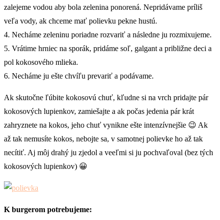
zalejeme vodou aby bola zelenina ponorená. Nepridávame príliš
veľa vody, ak chceme mať polievku pekne hustú.
4. Necháme zeleninu poriadne rozvariť a následne ju rozmixujeme.
5. Vrátime hrniec na sporák, pridáme soľ, galgant a približne deci a
pol kokosového mlieka.
6. Necháme ju ešte chvíľu prevariť a podávame.
Ak skutočne ľúbite kokosovú chuť, kľudne si na vrch pridajte pár
kokosových lupienkov, zamiešajte a ak počas jedenia pár krát
zahryznete na kokos, jeho chuť vynikne ešte intenzívnejšie 😉 Ak
až tak nemusíte kokos, nebojte sa, v samotnej polievke ho až tak
necítiť. Aj môj drahý ju zjedol a veeľmi si ju pochvaľoval (bez tých
kokosových lupienkov) 😀
K burgerom potrebujeme: