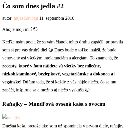
Čo som dnes jedla #2
autor:
hitjezdravozit
11. septembra 2016
Ahojte moji milí 🙂
Keďže mám pocit, že sa vám článok tohto druhu zapáčil, pripravila
som si pre vás druhý diel 😉 Dnes bude o toľko inakší, že bude
venovaný asi všetkým intoleranciám a alergiám. To znamená, že
recepty, ktoré v ňom nájdete sú všetky bez mliečne,
nízkohistamínové, bezlepkové, vegetariánske a dokonca aj
vegánske
! Dúfam teda, že si každý z vás nájde niečo, čo sa mu
zapáči, inšpiruje sa a možno aj niečo vyskúša 🙂
Raňajky
– Mandľová ovsená kaša s ovocím
Dnešná kaša, pretože ako som už spomínala v prvom diely, raňajky