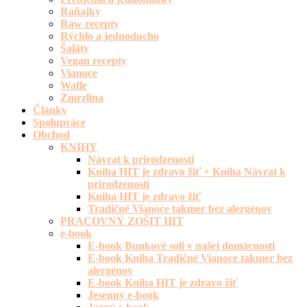
Raňajky
Raw recepty
Rýchlo a jednoducho
Šaláty
Vegan recepty
Vianoce
Wafle
Zmrzlina
Články
Spolupráce
Obchod
KNIHY
Návrat k prirodzenosti
Kniha HIT je zdravo žiť + Kniha Návrat k
prirodzenosti
Kniha HIT je zdravo žiť
Tradičné Vianoce takmer bez alergénov
PRACOVNÝ ZOŠIT HIT
e-book
E-book Bunkové soli v našej domácnosti
E-book Kniha Tradičné Vianoce takmer bez
alergénov
E-book Kniha HIT je zdravo žiť
Jesenný e-book