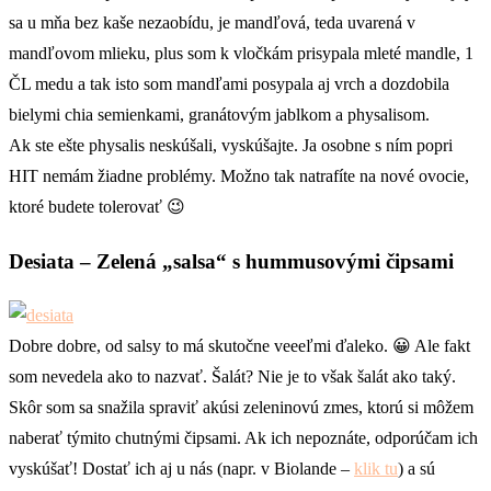
sa u mňa bez kaše nezaobídu, je mandľová, teda uvarená v
mandľovom mlieku, plus som k vločkám prisypala mleté mandle, 1
ČL medu a tak isto som mandľami posypala aj vrch a dozdobila
bielymi chia semienkami, granátovým jablkom a physalisom.
Ak ste ešte physalis neskúšali, vyskúšajte. Ja osobne s ním popri
HIT nemám žiadne problémy. Možno tak natrafíte na nové ovocie,
ktoré budete tolerovať 😉
Desiata
– Zelená „salsa“ s hummusovými čipsami
Dobre dobre, od salsy to má skutočne veeeľmi ďaleko. 😀 Ale fakt
som nevedela ako to nazvať. Šalát? Nie je to však šalát ako taký.
Skôr som sa snažila spraviť akúsi zeleninovú zmes, ktorú si môžem
naberať týmito chutnými čipsami. Ak ich nepoznáte, odporúčam ich
vyskúšať! Dostať ich aj u nás (napr. v Biolande –
klik tu
) a sú