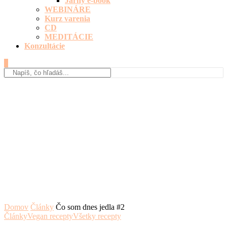
Jarný e-book
WEBINÁRE
Kurz varenia
CD
MEDITÁCIE
Konzultácie
0
Domov
Články
Čo som dnes jedla #2
Články
Vegan recepty
Všetky recepty