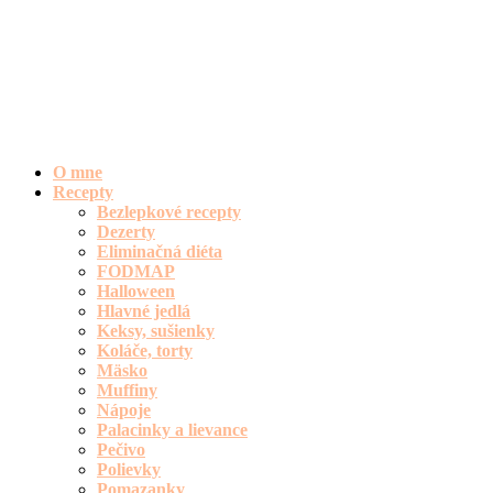
O mne
Recepty
Bezlepkové recepty
Dezerty
Eliminačná diéta
FODMAP
Halloween
Hlavné jedlá
Keksy, sušienky
Koláče, torty
Mäsko
Muffiny
Nápoje
Palacinky a lievance
Pečivo
Polievky
Pomazanky