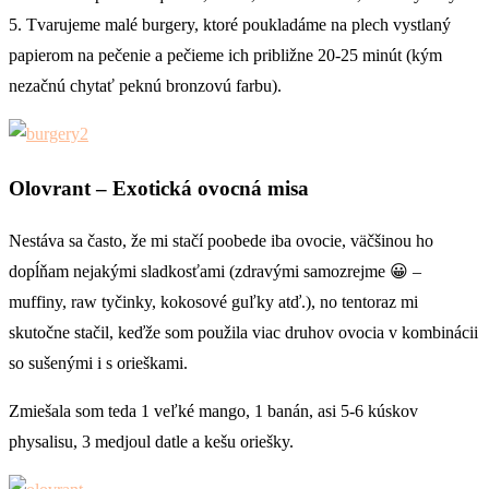
5. Tvarujeme malé burgery, ktoré poukladáme na plech vystlaný
papierom na pečenie a pečieme ich približne 20-25 minút (kým
nezačnú chytať peknú bronzovú farbu).
Olovrant
– Exotická ovocná misa
Nestáva sa často, že mi stačí poobede iba ovocie, väčšinou ho
dopĺňam nejakými sladkosťami (zdravými samozrejme 😀 –
muffiny, raw tyčinky, kokosové guľky atď.), no tentoraz mi
skutočne stačil, keďže som použila viac druhov ovocia v kombinácii
so sušenými i s orieškami.
Zmiešala som teda 1 veľké mango, 1 banán, asi 5-6 kúskov
physalisu, 3 medjoul datle a kešu oriešky.