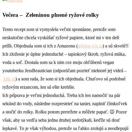
Večera
– Zeleninou plnené ryžové rolky
Tento recept som si vymyslela veľmi spontánne, pretože som
neskutočne chcela vyskúšať ryžové papiere, ktoré mi v ten deň
prišli. Objednala som si ich z Amazonu (
nájdete ich tu
) a sú skvelé!!
Ich zloženie je úplne jednoduché – tapiokový škrob, ryžová múka,
voda a soľ. Dostala som sa k nim cez moju obľúbenú vegan
youtuberku JessBeautician (odporúčam pozrieť niektoré jej videá –
klik tu
) a som rada, že som si ich objednala. Chuťovo sú podobné
ryžovým rezancom, len sú ešte krehšie.
Ich príprava je veľmi jednoduchá. Treba ich len namočiť na pár
sekúnd do vody, následne rozprestrieť na tanier, naplniť čímkoľvek
a stočiť do rolky. Rolku potom prerežete a môžete papať. 😉 Pozor
však, aby sa vedľa seba jedna druhej nedotýkali, keďže sú dosť
lepkavé. To je však výhodou, pretože sa ľahko zrolujú a neodlepujú