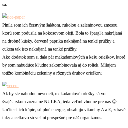
sa.
Plnila som ich čerstvým šalátom, rukolou a zeleninovou zmesou,
ktorú som podusila na kokosovom oleji. Bola to špargľa nakrájaná
na drobné kúsky, červená paprika nakrájaná na tenké prúžky a
cuketa tak isto nakrájaná na tenké prúžky.
Ako dodatok som si dala pár makadamiových a kešu orieškov, ktoré
by som nabudúce kľudne zakombinovala aj do roliek. Milujem
totižto kombináciu zeleniny a rôznych druhov orieškov.
Ak by ste náhodou nevedeli, makadamiové oriešky sú vo
švajčiarskom zozname NULKA, teda veľmi vhodné pre nás 😉
Určite si ich kúpte, sú plné energie, obsahujú vitamíny A a E, zdravé
tuky a celkovo sú veľmi prospešné pre náš organizmus.