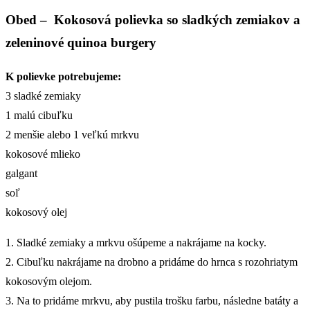
Obed
– Kokosová polievka so sladkých zemiakov a
zeleninové quinoa burgery
K polievke potrebujeme:
3 sladké zemiaky
1 malú cibuľku
2 menšie alebo 1 veľkú mrkvu
kokosové mlieko
galgant
soľ
kokosový olej
1. Sladké zemiaky a mrkvu ošúpeme a nakrájame na kocky.
2. Cibuľku nakrájame na drobno a pridáme do hrnca s rozohriatym
kokosovým olejom.
3. Na to pridáme mrkvu, aby pustila trošku farbu, následne batáty a