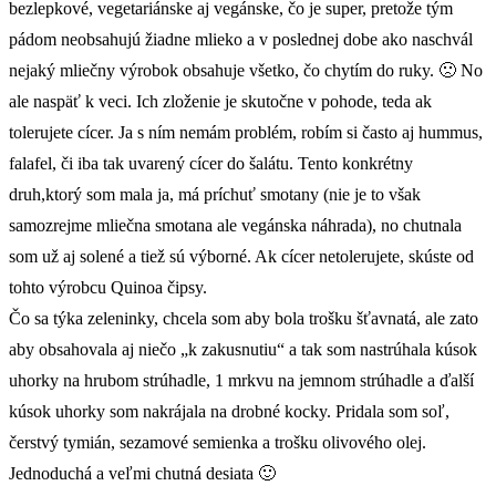
bezlepkové, vegetariánske aj vegánske, čo je super, pretože tým
pádom neobsahujú žiadne mlieko a v poslednej dobe ako naschvál
nejaký mliečny výrobok obsahuje všetko, čo chytím do ruky. 🙁 No
ale naspäť k veci. Ich zloženie je skutočne v pohode, teda ak
tolerujete cícer. Ja s ním nemám problém, robím si často aj hummus,
falafel, či iba tak uvarený cícer do šalátu. Tento konkrétny
druh,ktorý som mala ja, má príchuť smotany (nie je to však
samozrejme mliečna smotana ale vegánska náhrada), no chutnala
som už aj solené a tiež sú výborné. Ak cícer netolerujete, skúste od
tohto výrobcu Quinoa čipsy.
Čo sa týka zeleninky, chcela som aby bola trošku šťavnatá, ale zato
aby obsahovala aj niečo „k zakusnutiu“ a tak som nastrúhala kúsok
uhorky na hrubom strúhadle, 1 mrkvu na jemnom strúhadle a ďalší
kúsok uhorky som nakrájala na drobné kocky. Pridala som soľ,
čerstvý tymián, sezamové semienka a trošku olivového olej.
Jednoduchá a veľmi chutná desiata 🙂