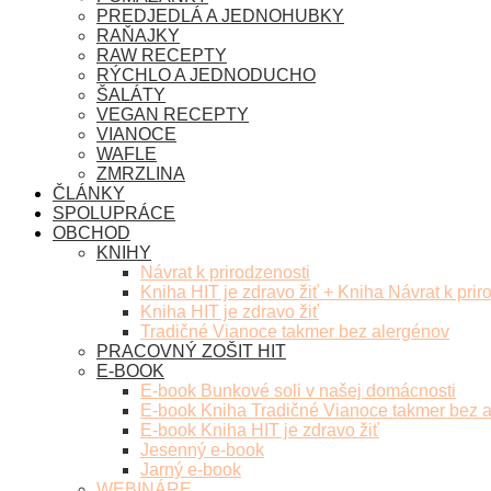
PREDJEDLÁ A JEDNOHUBKY
RAŇAJKY
RAW RECEPTY
RÝCHLO A JEDNODUCHO
ŠALÁTY
VEGAN RECEPTY
VIANOCE
WAFLE
ZMRZLINA
ČLÁNKY
SPOLUPRÁCE
OBCHOD
KNIHY
Návrat k prirodzenosti
Kniha HIT je zdravo žiť + Kniha Návrat k prir
Kniha HIT je zdravo žiť
Tradičné Vianoce takmer bez alergénov
PRACOVNÝ ZOŠIT HIT
E-BOOK
E-book Bunkové soli v našej domácnosti
E-book Kniha Tradičné Vianoce takmer bez 
E-book Kniha HIT je zdravo žiť
Jesenný e-book
Jarný e-book
WEBINÁRE