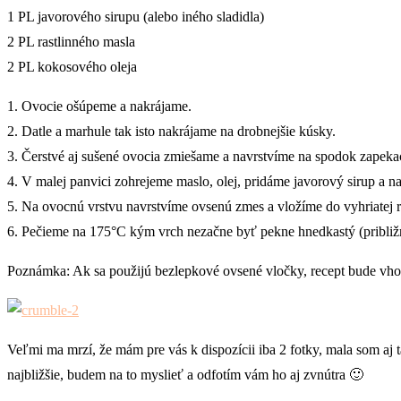
1 PL javorového sirupu (alebo iného sladidla)
2 PL rastlinného masla
2 PL kokosového oleja
1. Ovocie ošúpeme a nakrájame.
2. Datle a marhule tak isto nakrájame na drobnejšie kúsky.
3. Čerstvé aj sušené ovocia zmiešame a navrstvíme na spodok zapekac
4. V malej panvici zohrejeme maslo, olej, pridáme javorový sirup a 
5. Na ovocnú vrstvu navrstvíme ovsenú zmes a vložíme do vyhriatej r
6. Pečieme na 175°C kým vrch nezačne byť pekne hnedkastý (približ
Poznámka: Ak sa použijú bezlepkové ovsené vločky, recept bude vhod
Veľmi ma mrzí, že mám pre vás k dispozícii iba 2 fotky, mala som aj t
najbližšie, budem na to myslieť a odfotím vám ho aj zvnútra 🙂