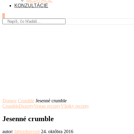
MEDITÁCIE
KONZULTÁCIE
0
Domov
Crumble
Jesenné crumble
Crumble
Dezerty
Vegan recepty
Všetky recepty
Jesenné crumble
autor:
hitjezdravozit
24. októbra 2016