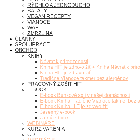
RÝCHLO A JEDNODUCHO
ŠALÁTY
VEGAN RECEPTY
VIANOCE
WAFLE
ZMRZLINA
ČLÁNKY
SPOLUPRÁCE
OBCHOD
KNIHY
Návrat k prirodzenosti
Kniha HIT je zdravo žiť + Kniha Návrat k prir
Kniha HIT je zdravo žiť
Tradičné Vianoce takmer bez alergénov
PRACOVNÝ ZOŠIT HIT
E-BOOK
E-book Bunkové soli v našej domácnosti
E-book Kniha Tradičné Vianoce takmer bez 
E-book Kniha HIT je zdravo žiť
Jesenný e-book
Jarný e-book
WEBINÁRE
KURZ VARENIA
CD