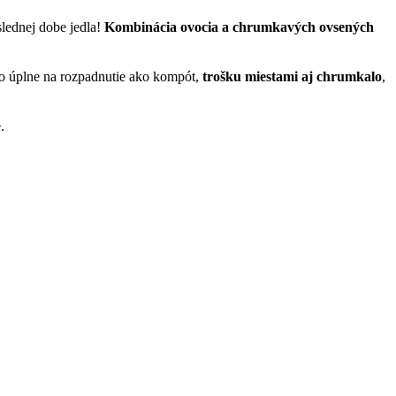
slednej dobe jedla!
Kombinácia ovocia a chrumkavých ovsených
olo úplne na rozpadnutie ako kompót,
trošku miestami aj chrumkalo
,
.