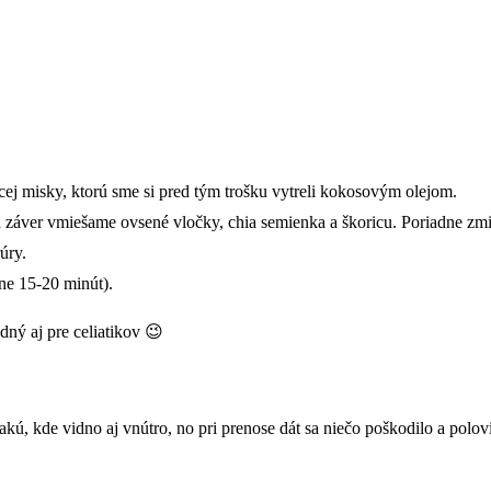
ej misky, ktorú sme si pred tým trošku vytreli kokosovým olejom.
na záver vmiešame ovsené vločky, chia semienka a škoricu. Poriadne zm
úry.
ne 15-20 minút).
ný aj pre celiatikov 😉
akú, kde vidno aj vnútro, no pri prenose dát sa niečo poškodilo a polo