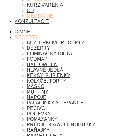
KURZ VARENIA
CD
MEDITÁCIE
KONZULTÁCIE
O MNE
RECEPTY
BEZLEPKOVÉ RECEPTY
DEZERTY
ELIMINAČNÁ DIÉTA
FODMAP
HALLOWEEN
HLAVNÉ JEDLÁ
KEKSY, SUŠIENKY
KOLÁČE, TORTY
MÄSKO
MUFFINY
NÁPOJE
PALACINKY A LIEVANCE
PEČIVO
POLIEVKY
POMAZANKY
PREDJEDLÁ A JEDNOHUBKY
RAŇAJKY
RAW RECEPTY