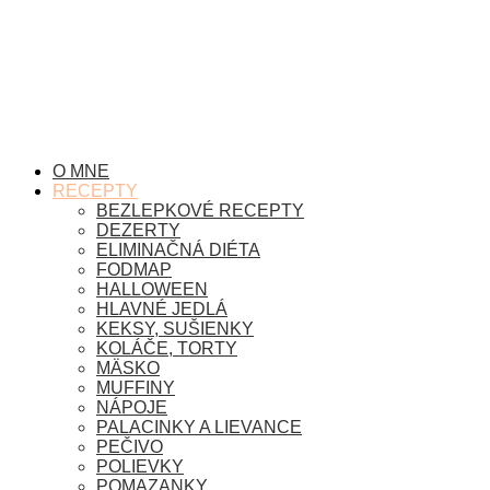
O MNE
RECEPTY
BEZLEPKOVÉ RECEPTY
DEZERTY
ELIMINAČNÁ DIÉTA
FODMAP
HALLOWEEN
HLAVNÉ JEDLÁ
KEKSY, SUŠIENKY
KOLÁČE, TORTY
MÄSKO
MUFFINY
NÁPOJE
PALACINKY A LIEVANCE
PEČIVO
POLIEVKY
POMAZANKY