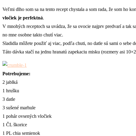
Veľmi dlho som sa na tento recept chystala a som rada, že som ho kon
vločiek je perfektná
.
V mnohých receptoch sa uvádza, že sa ovocie najprv predvarí a tak s
no mne osobne takto chutí viac.
Sladidla môžete použiť aj viac, podľa chuti, no datle sú sami o sebe 
Táto dávka stačí na jednu hranatú zapekaciu misku (rozmery asi 10×2
Potrebujeme:
2 jablká
1 hrušku
3 datle
3 sušené marhule
1 pohár ovsených vločiek
1 ČL škorice
1 PL chia semienok