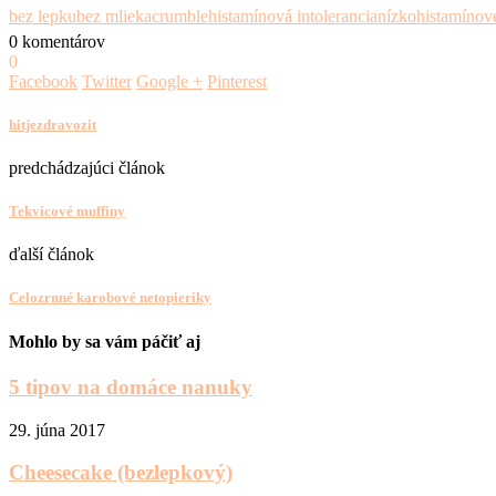
bez lepku
bez mlieka
crumble
histamínová intolerancia
nízkohistamínov
0 komentárov
0
Facebook
Twitter
Google +
Pinterest
hitjezdravozit
predchádzajúci článok
Tekvicové muffiny
ďalší článok
Celozrnné karobové netopieriky
Mohlo by sa vám páčiť aj
5 tipov na domáce nanuky
29. júna 2017
Cheesecake (bezlepkový)