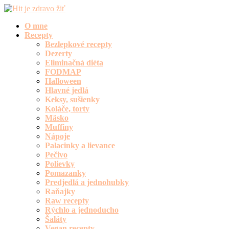
O mne
Recepty
Bezlepkové recepty
Dezerty
Eliminačná diéta
FODMAP
Halloween
Hlavné jedlá
Keksy, sušienky
Koláče, torty
Mäsko
Muffiny
Nápoje
Palacinky a lievance
Pečivo
Polievky
Pomazanky
Predjedlá a jednohubky
Raňajky
Raw recepty
Rýchlo a jednoducho
Šaláty
Vegan recepty