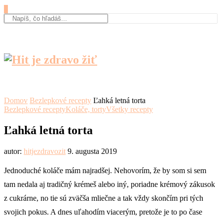
0
Domov
Bezlepkové recepty
Ľahká letná torta
Bezlepkové recepty
Koláče, torty
Všetky recepty
Ľahká letná torta
autor:
hitjezdravozit
9. augusta 2019
Jednoduché koláče mám najradšej. Nehovorím, že by som si sem
tam nedala aj tradičný krémeš alebo iný, poriadne krémový zákusok
z cukrárne, no tie sú zväčša mliečne a tak vždy skončím pri tých
svojich pokus. A dnes uľahodím viacerým, pretože je to po čase