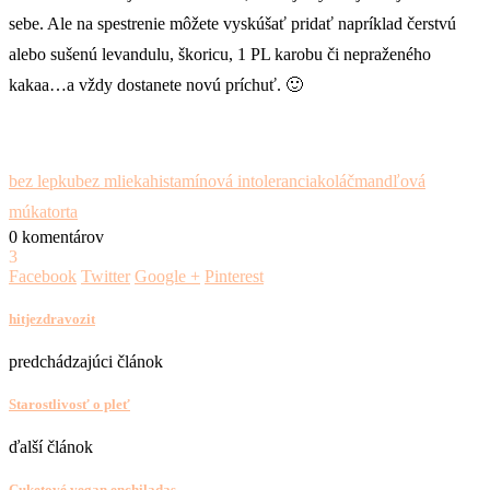
sebe. Ale na spestrenie môžete vyskúšať pridať napríklad čerstvú
alebo sušenú levandulu, škoricu, 1 PL karobu či nepraženého
kakaa…a vždy dostanete novú príchuť. 🙂
bez lepku
bez mlieka
histamínová intolerancia
koláč
mandľová
múka
torta
0 komentárov
3
Facebook
Twitter
Google +
Pinterest
hitjezdravozit
predchádzajúci článok
Starostlivosť o pleť
ďalší článok
Cuketové vegan enchiladas