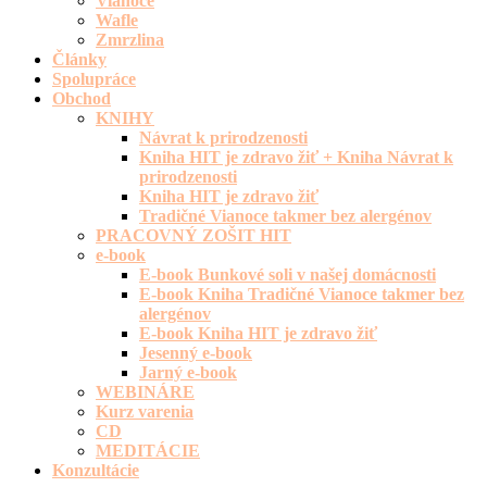
Vianoce
Wafle
Zmrzlina
Články
Spolupráce
Obchod
KNIHY
Návrat k prirodzenosti
Kniha HIT je zdravo žiť + Kniha Návrat k
prirodzenosti
Kniha HIT je zdravo žiť
Tradičné Vianoce takmer bez alergénov
PRACOVNÝ ZOŠIT HIT
e-book
E-book Bunkové soli v našej domácnosti
E-book Kniha Tradičné Vianoce takmer bez
alergénov
E-book Kniha HIT je zdravo žiť
Jesenný e-book
Jarný e-book
WEBINÁRE
Kurz varenia
CD
MEDITÁCIE
Konzultácie