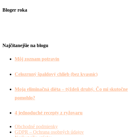
Bloger roka
Najčítanejšie na blogu
Môj zoznam potravín
Celozrnný špaldový chlieb (bez kvasníc)
Moja eliminačná diéta – týždeň druhý. Čo mi skutočne
pomohlo?
4 jednoduché recepty z ryžovaru
Obchodné podmienky
GDPR – Ochrana osobných údajov