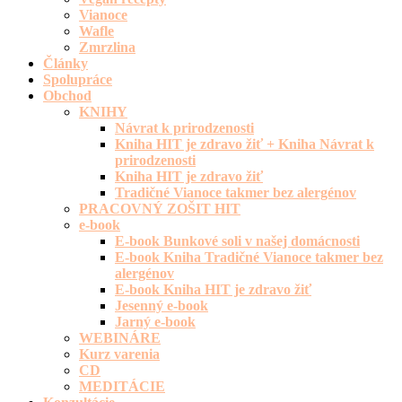
Vianoce
Wafle
Zmrzlina
Články
Spolupráce
Obchod
KNIHY
Návrat k prirodzenosti
Kniha HIT je zdravo žiť + Kniha Návrat k
prirodzenosti
Kniha HIT je zdravo žiť
Tradičné Vianoce takmer bez alergénov
PRACOVNÝ ZOŠIT HIT
e-book
E-book Bunkové soli v našej domácnosti
E-book Kniha Tradičné Vianoce takmer bez
alergénov
E-book Kniha HIT je zdravo žiť
Jesenný e-book
Jarný e-book
WEBINÁRE
Kurz varenia
CD
MEDITÁCIE