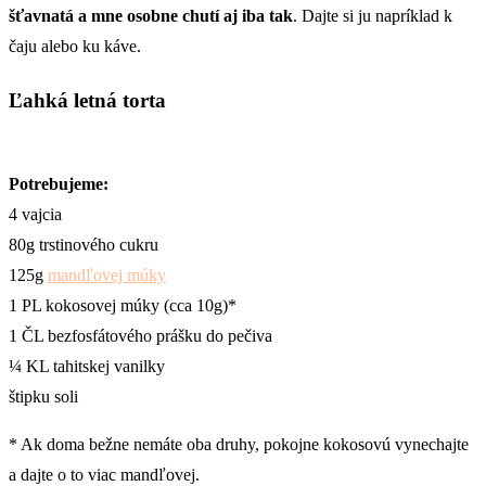
šťavnatá a mne osobne chutí aj iba tak
. Dajte si ju napríklad k
čaju alebo ku káve.
Ľahká letná torta
Potrebujeme:
4 vajcia
80g trstinového cukru
125g
mandľovej múky
1 PL kokosovej múky (cca 10g)*
1 ČL bezfosfátového prášku do pečiva
¼ KL tahitskej vanilky
štipku soli
* Ak doma bežne nemáte oba druhy, pokojne kokosovú vynechajte
a dajte o to viac mandľovej.