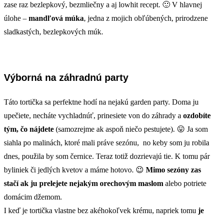
zase raz bezlepkový, bezmliečny a aj lowhit recept. 🙂 V hlavnej
úlohe –
mandľová múka
, jedna z mojich obľúbených, prirodzene
sladkastých, bezlepkových múk.
Výborná na záhradnú party
Táto tortička sa perfektne hodí na nejakú garden party. Doma ju
upečiete, necháte vychladnúť, prinesiete von do záhrady a
ozdobíte
tým, čo nájdete
(samozrejme ak aspoň niečo pestujete). 😛 Ja som
siahla po malinách, ktoré mali práve sezónu, no keby som ju robila
dnes, použila by som černice. Teraz totiž dozrievajú tie. K tomu pár
byliniek či jedlých kvetov a máme hotovo. 😉
Mimo sezóny zas
stačí ak ju prelejete nejakým orechovým maslom
alebo potriete
domácim džemom.
I keď je tortička vlastne bez akéhokoľvek krému, napriek tomu
je