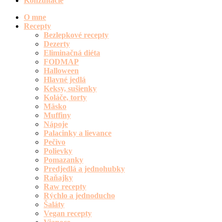
Konzultácie
O mne
Recepty
Bezlepkové recepty
Dezerty
Eliminačná diéta
FODMAP
Halloween
Hlavné jedlá
Keksy, sušienky
Koláče, torty
Mäsko
Muffiny
Nápoje
Palacinky a lievance
Pečivo
Polievky
Pomazanky
Predjedlá a jednohubky
Raňajky
Raw recepty
Rýchlo a jednoducho
Šaláty
Vegan recepty