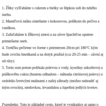
1. Žĺtky vyšľaháme s cukrom a bielky so štipkou soli do tuhého
snehu.
2. Mandľovú múku zmiešame s kokosovou, práškom do pečiva a
vanilkou.
3. Zašaľaháme k žĺtkovej zmesi a na záver špachtľou opatrne
primiešame sneh.
4. Tortičku pečieme vo forme s priemerom 20cm pri 180°C kým
bude zvrchu hnedkastá a na dotyk pružná (cca 20-25 min – závisí aj
od rúry).
5. Tortu som potom pofrkala polevou z vody, kyseliny askorbovej a
práškového cukru (hustota odhadom – náhrada citrónovej polevy) a
ozdobila čerstvými malinami z našej záhrady (možno nahradiť aj
iným ovocím), medovkou, levandulou a lupeňmi jedlých kvetov.
Poznámka:
Toto je základné cesto, ktoré je vynikajúce aj samo o