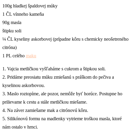
100g hladkej špaldovej múky
1 ČL vínneho kameňa
90g masla
štipku soli
¼ ČL kyseliny askorbovej (prípadne kôru s chemicky neošetreného
citróna)
1 PL celého
maku
1. Vajcia metličkou vyšľaháme s cukrom a štipkou soli.
2. Pridáme preosiatu múku zmiešanú s práškom do pečiva a
kyselinou askorbovou.
3. Maslo roztopíme, ale pozor, nemôže byť horúce. Postupne ho
prilievame k cestu a stále metličkou miešame.
4. Na záver zamiešame mak a citrónovú kôru.
5. Silikónovú formu na madlenky vytrieme troškou masla, ktoré
nám ostalo v hrnci.