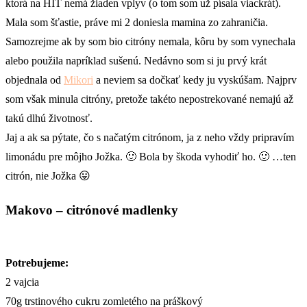
ktorá na HIT nemá žiaden vplyv (o tom som už písala viackrát).
Mala som šťastie, práve mi 2 doniesla mamina zo zahraničia.
Samozrejme ak by som bio citróny nemala, kôru by som vynechala
alebo použila napríklad sušenú. Nedávno som si ju prvý krát
objednala od
Mikori
a neviem sa dočkať kedy ju vyskúšam. Najprv
som však minula citróny, pretože takéto nepostrekované nemajú až
takú dlhú životnosť.
Jaj a ak sa pýtate, čo s načatým citrónom, ja z neho vždy pripravím
limonádu pre môjho Jožka. 🙂 Bola by škoda vyhodiť ho. 🙂 …ten
citrón, nie Jožka 😛
Makovo – citrónové madlenky
Potrebujeme:
2 vajcia
70g trstinového cukru zomletého na práškový