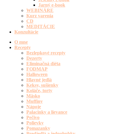
Jarný e-book
WEBINÁRE
Kurz varenia
CD
MEDITÁCIE
Konzultácie
O mne
Recepty
Bezlepkové recepty
Dezerty
Eliminačná diéta
FODMAP
Halloween
Hlavné jedlá
Keksy, sušienky
Koláče, torty
Mäsko
Muffiny
Nápoje
Palacinky a lievance
Pečivo
Polievky
Pomazanky
Predjedlá a jednohubky