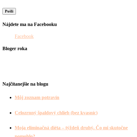
Nájdete ma na Facebooku
Facebook
Bloger roka
Najčítanejšie na blogu
Môj zoznam potravín
Celozrnný špaldový chlieb (bez kvasníc)
Moja eliminačná diéta – týždeň druhý. Čo mi skutočne
pomohlo?