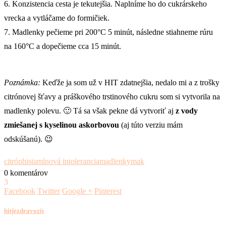
6. Konzistencia cesta je tekutejšia. Naplníme ho do cukrárskeho
vrecka a vytláčame do formičiek.
7. Madlenky pečieme pri 200°C 5 minút, následne stiahneme rúru
na 160°C a dopečieme cca 15 minút.
Poznámka:
Keďže ja som už v HIT zdatnejšia, nedalo mi a z trošky
citrónovej šťavy a práškového trstinového cukru som si vytvorila na
madlenky polevu. 🙂 Tá sa však pekne dá vytvoriť aj
z vody
zmiešanej s kyselinou askorbovou
(aj túto verziu mám
odskúšanú). 😉
citrón
histamínová intolerancia
madlenky
mak
0 komentárov
3
Facebook
Twitter
Google +
Pinterest
hitjezdravozit