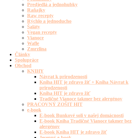
Predjedlá a jednohubky
Raňajky
Raw recepty
Rýchlo a jednoducho
Šaláty
Vegan recepty
Vianoce
Wafle
Zmrzlina
Články
Spolupráce
Obchod
KNIHY
Návrat k prirodzenosti
Kniha HIT je zdravo žiť + Kniha Návrat k
prirodzenosti
Kniha HIT je zdravo žiť
Tradičné Vianoce takmer bez alergénov
PRACOVNÝ ZOŠIT HIT
e-book
E-book Bunkové soli v našej domácnosti
E-book Kniha Tradičné Vianoce takmer bez
alergénov
E-book Kniha HIT je zdravo žiť
Jesenný e-book