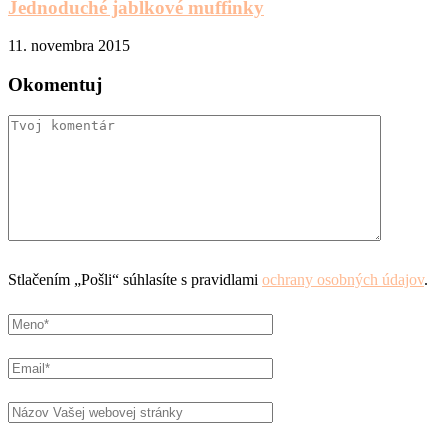
Jednoduché jablkové muffinky
11. novembra 2015
Okomentuj
Stlačením „Pošli“ súhlasíte s pravidlami
ochrany osobných údajov
.