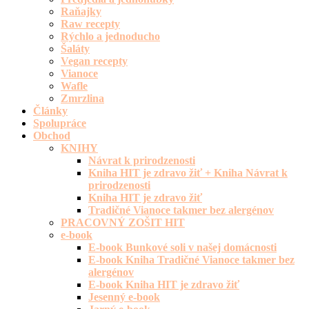
Raňajky
Raw recepty
Rýchlo a jednoducho
Šaláty
Vegan recepty
Vianoce
Wafle
Zmrzlina
Články
Spolupráce
Obchod
KNIHY
Návrat k prirodzenosti
Kniha HIT je zdravo žiť + Kniha Návrat k
prirodzenosti
Kniha HIT je zdravo žiť
Tradičné Vianoce takmer bez alergénov
PRACOVNÝ ZOŠIT HIT
e-book
E-book Bunkové soli v našej domácnosti
E-book Kniha Tradičné Vianoce takmer bez
alergénov
E-book Kniha HIT je zdravo žiť
Jesenný e-book