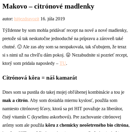
Makovo – citrónové madlenky
autor:
hitjezdravozit
16. júla 2019
Týždenne by som mohla pridávať recept na nové a nové madlenky,
pretože sú tak neskutočne jednoduché na prípravu a zároveň také
chutné. 🙂 Ale zas aby som sa neopakovala, tak sľubujem, že teraz
si s nimi už na chvíľu dám pokoj. 😛 Nezabudnite si pozrieť recept,
ktorý som pridala naposledy –
TU
.
Citrónová kôra = náš kamarát
Dnes som sa pustila do takej mojej obľúbenej kombinácie a tou je
mak a citrón
. Aby som dosiahla miernu kyslosť, použila som
namiesto citrónovej šťavy, ktorá sa pri HIT považuje za liberátor,
čistý vitamín C (kyselinu askorbovú). Pre zachovanie citrónovej
arómy som ale použila
kôru z chemicky neošetreného bio citróna
,