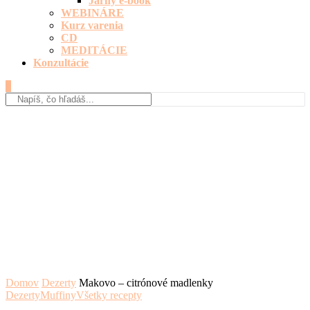
Jarný e-book
WEBINÁRE
Kurz varenia
CD
MEDITÁCIE
Konzultácie
0
Domov
Dezerty
Makovo – citrónové madlenky
Dezerty
Muffiny
Všetky recepty