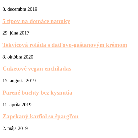
8. decembra 2019
5 tipov na domáce nanuky
29. júna 2017
Tekvicová roláda s datľovo-gaštanovým krémom
8. októbra 2020
Cuketové vegan enchiladas
15. augusta 2019
Parené buchty bez kysnutia
11. apríla 2019
Zapekaný karfiol so špargľou
2. mája 2019