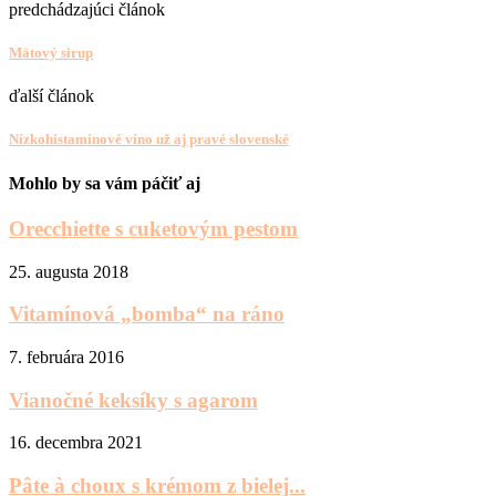
predchádzajúci článok
Mätový sirup
ďalší článok
Nízkohistamínové víno už aj pravé slovenské
Mohlo by sa vám páčiť aj
Orecchiette s cuketovým pestom
25. augusta 2018
Vitamínová „bomba“ na ráno
7. februára 2016
Vianočné keksíky s agarom
16. decembra 2021
Pâte à choux s krémom z bielej...