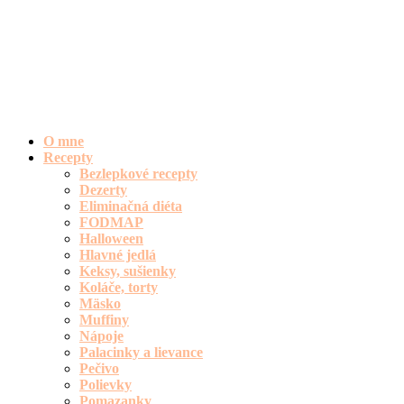
O mne
Recepty
Bezlepkové recepty
Dezerty
Eliminačná diéta
FODMAP
Halloween
Hlavné jedlá
Keksy, sušienky
Koláče, torty
Mäsko
Muffiny
Nápoje
Palacinky a lievance
Pečivo
Polievky
Pomazanky