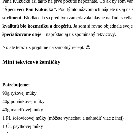
Pána Kukučku asi takto na prvé počutie nepoznáte. Čo ak by som vám 
“Špeci veci Pán Kukučka”.
Pod týmto názvom ich nájdete už aj na s
sortiment.
Biodiacelia sa pred tým zameriavala hlavne na ľudí s celia
kvalitnú bio kozmetiku a drogériu.
Ja som si rovno objednala svoje
špecializované oleje
– napríklad aj už spomínaný tekvicový.
No ale teraz už prejdime na samotný recept. 😉
Mini tekvicové žemličky
Potrebujeme:
90g ryžovej múky
40g pohánkovej múky
40g mandľovej múky
1 PL šošovicovej múky (môžete vynechať a nahradiť viac z inej)
1 ČL psylliovej múky