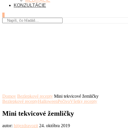
MEDITÁCIE
KONZULTÁCIE
0
Domov
Bezlepkové recepty
Mini tekvicové žemličky
Bezlepkové recepty
Halloween
Pečivo
Všetky recepty
Mini tekvicové žemličky
autor:
hitjezdravozit
24. októbra 2019