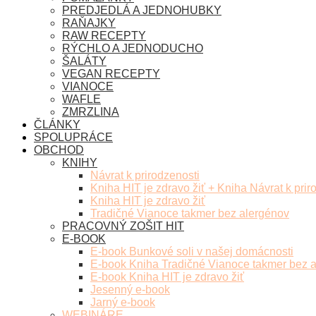
PREDJEDLÁ A JEDNOHUBKY
RAŇAJKY
RAW RECEPTY
RÝCHLO A JEDNODUCHO
ŠALÁTY
VEGAN RECEPTY
VIANOCE
WAFLE
ZMRZLINA
ČLÁNKY
SPOLUPRÁCE
OBCHOD
KNIHY
Návrat k prirodzenosti
Kniha HIT je zdravo žiť + Kniha Návrat k prir
Kniha HIT je zdravo žiť
Tradičné Vianoce takmer bez alergénov
PRACOVNÝ ZOŠIT HIT
E-BOOK
E-book Bunkové soli v našej domácnosti
E-book Kniha Tradičné Vianoce takmer bez 
E-book Kniha HIT je zdravo žiť
Jesenný e-book
Jarný e-book
WEBINÁRE