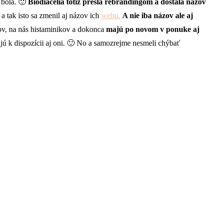
 bola. 🙂
Biodiacelia totiž prešla rebrandingom a dostala názov
 tak isto sa zmenil aj názov ich
webu.
A nie iba názov ale aj
ikov, na nás histaminikov a dokonca
majú po novom v ponuke aj
jú k dispozícii aj oni. 🙂 No a samozrejme nesmeli chýbať