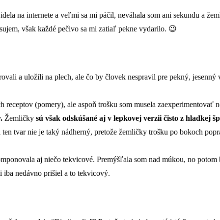
ela na internete a veľmi sa mi páčil, neváhala som ani sekundu a žeml
sujem, však každé pečivo sa mi zatiaľ pekne vydarilo. 😉
arovali a uložili na plech, ale čo by človek nespravil pre pekný, jesenn
h receptov (pomery), ale aspoň trošku som musela zaexperimentovať nec
.
Žemličky
sú však odskúšané aj v lepkovej verzii čisto z hladkej 
ii ten tvar nie je taký nádherný, pretože žemličky trošku po bokoch pop
omponovala aj niečo tekvicové. Premýšľala som nad múkou, no potom by
 iba nedávno prišiel a to tekvicový.