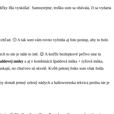
ičky išla vyskúšať. Samozrejme, trošku som sa obávala, či sa vydaria
ý vzhľad. 🙂 A tak som vám rovno vyfotila aj foto postup, aby to bolo
h to nie je stále to isté. 😉 A keďže bezlepkové pečivo sme tu
špaldovej múky
a aj v kombinácii špaldová múka + ryžová múka,
raskajú, no chuťovo sú skvelé. Kvôli peknej fotke som však fotila
 dostali jemný zelený nádych a halloweenska tekvica predsa nie je