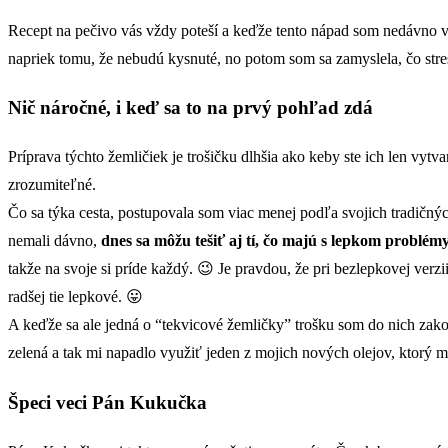
Recept na pečivo vás vždy poteší a keďže tento nápad som nedávno vid
napriek tomu, že nebudú kysnuté, no potom som sa zamyslela, čo stre
Nič náročné, i keď sa to na prvý pohľad zdá
Príprava týchto žemličiek je trošičku dlhšia ako keby ste ich len vytv
zrozumiteľné.
Čo sa týka cesta, postupovala som viac menej podľa svojich tradičnýc
nemali dávno,
dnes sa môžu tešiť aj tí, čo majú s lepkom problémy
takže na svoje si príde každý. 😉 Je pravdou, že pri bezlepkovej verz
radšej tie lepkové. 😛
A keďže sa ale jedná o “tekvicové žemličky” trošku som do nich zak
zelená a tak mi napadlo využiť jeden z mojich nových olejov, ktorý mi
Špeci veci Pán Kukučka