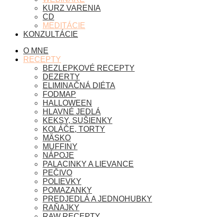
KURZ VARENIA
CD
MEDITÁCIE
KONZULTÁCIE
O MNE
RECEPTY
BEZLEPKOVÉ RECEPTY
DEZERTY
ELIMINAČNÁ DIÉTA
FODMAP
HALLOWEEN
HLAVNÉ JEDLÁ
KEKSY, SUŠIENKY
KOLÁČE, TORTY
MÄSKO
MUFFINY
NÁPOJE
PALACINKY A LIEVANCE
PEČIVO
POLIEVKY
POMAZANKY
PREDJEDLÁ A JEDNOHUBKY
RAŇAJKY
RAW RECEPTY