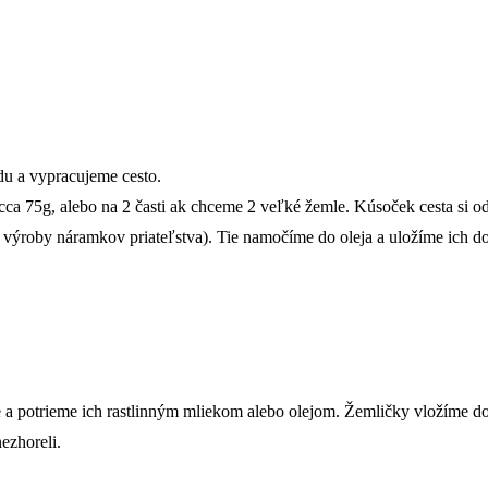
du a vypracujeme cesto.
 cca 75g, alebo na 2 časti ak chceme 2 veľké žemle. Kúsoček cesta si 
výroby náramkov priateľstva). Tie namočíme do oleja a uložíme ich do
 a potrieme ich rastlinným mliekom alebo olejom. Žemličky vložíme do
ezhoreli.