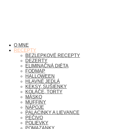
O MNE
RECEPTY
BEZLEPKOVÉ RECEPTY
DEZERTY
ELIMINAČNÁ DIÉTA
FODMAP
HALLOWEEN
HLAVNÉ JEDLÁ
KEKSY, SUŠIENKY
KOLÁČE, TORTY
MÄSKO
MUFFINY
NÁPOJE
PALACINKY A LIEVANCE
PEČIVO
POLIEVKY
POMAZANKY