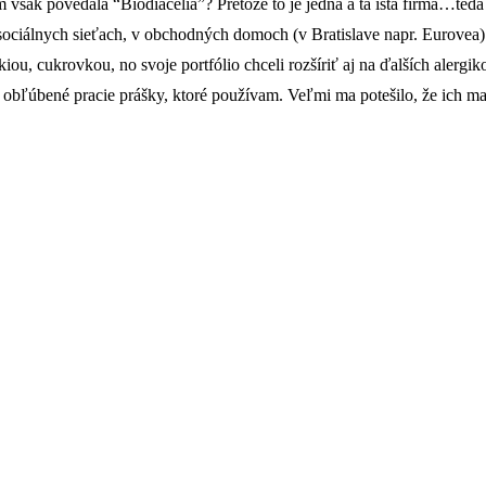
však povedala “Biodiacelia”? Pretože to je jedna a tá istá firma…teda
ociálnych sieťach, v obchodných domoch (v Bratislave napr. Eurovea) a
kiou, cukrovkou, no svoje portfólio chceli rozšíriť aj na ďalších alerg
 obľúbené pracie prášky, ktoré používam. Veľmi ma potešilo, že ich ma