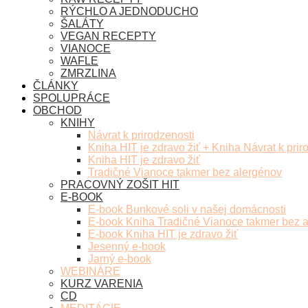
RÝCHLO A JEDNODUCHO
ŠALÁTY
VEGAN RECEPTY
VIANOCE
WAFLE
ZMRZLINA
ČLÁNKY
SPOLUPRÁCE
OBCHOD
KNIHY
Návrat k prirodzenosti
Kniha HIT je zdravo žiť + Kniha Návrat k prir
Kniha HIT je zdravo žiť
Tradičné Vianoce takmer bez alergénov
PRACOVNÝ ZOŠIT HIT
E-BOOK
E-book Bunkové soli v našej domácnosti
E-book Kniha Tradičné Vianoce takmer bez 
E-book Kniha HIT je zdravo žiť
Jesenný e-book
Jarný e-book
WEBINÁRE
KURZ VARENIA
CD