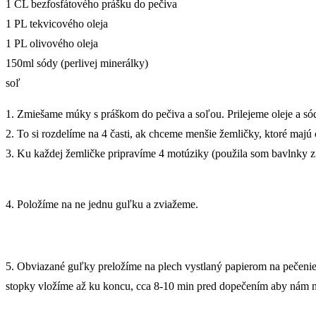
1 ČL bezfosfátového prášku do pečiva
1 PL tekvicového oleja
1 PL olivového oleja
150ml sódy (perlivej minerálky)
soľ
1. Zmiešame múky s práškom do pečiva a soľou. Prilejeme oleje a só
2. To si rozdelíme na 4 časti, ak chceme menšie žemličky, ktoré majú
3. Ku každej žemličke pripravíme 4 motúziky (použila som bavlnky z 
4. Položíme na ne jednu guľku a zviažeme.
5. Obviazané guľky preložíme na plech vystlaný papierom na pečenie
stopky vložíme až ku koncu, cca 8-10 min pred dopečením aby nám n