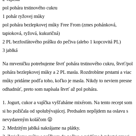
pol pohára trstinového cukru
1 pohár ryžovej múky
pol pohára bezlepkovej múky Free From (zmes pohánková,
tapioková, ryžová, kukuričná)
2 PL bezfosfátového prášku do pečiva (alebo 1 kopcovitá PL)
3 jablká
Na mrveničku potrebujeme štvrť pohára trstinového cukru, štvrť/pol
pohára bezlepkovej múky a 2 PL masla. Rozdrobíme prstami a viac
múky pridáme podľa toho, koľko je masla. Nikdy to neviem presne
odhadnúť, preto som napísala štvrť až pol pohára.
1. Jogurt, cukor a vajíčka vyšľaháme mixérom. Na tento recept som
si ho požičala od spolubývajúcej. Predsalen nepôjdem na oslavu s
nevydareným koláčom 😛
2. Medzitým jablká nakrájame na plátky.