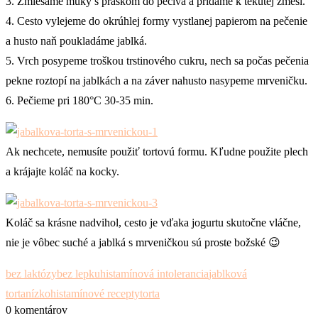
3. Zmiešame múky s práškom do pečiva a pridáme k tekutej zmesi.
4. Cesto vylejeme do okrúhlej formy vystlanej papierom na pečenie
a husto naň poukladáme jablká.
5. Vrch posypeme troškou trstinového cukru, nech sa počas pečenia
pekne roztopí na jablkách a na záver nahusto nasypeme mrveničku.
6. Pečieme pri 180°C 30-35 min.
Ak nechcete, nemusíte použiť tortovú formu. Kľudne použite plech
a krájajte koláč na kocky.
Koláč sa krásne nadvihol, cesto je vďaka jogurtu skutočne vláčne,
nie je vôbec suché a jablká s mrveničkou sú proste božské 😉
bez laktózy
bez lepku
histamínová intolerancia
jablková
torta
nízkohistamínové recepty
torta
0 komentárov