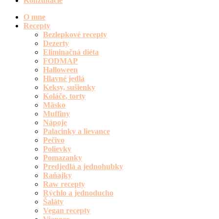
Konzultácie
O mne
Recepty
Bezlepkové recepty
Dezerty
Eliminačná diéta
FODMAP
Halloween
Hlavné jedlá
Keksy, sušienky
Koláče, torty
Mäsko
Muffiny
Nápoje
Palacinky a lievance
Pečivo
Polievky
Pomazanky
Predjedlá a jednohubky
Raňajky
Raw recepty
Rýchlo a jednoducho
Šaláty
Vegan recepty