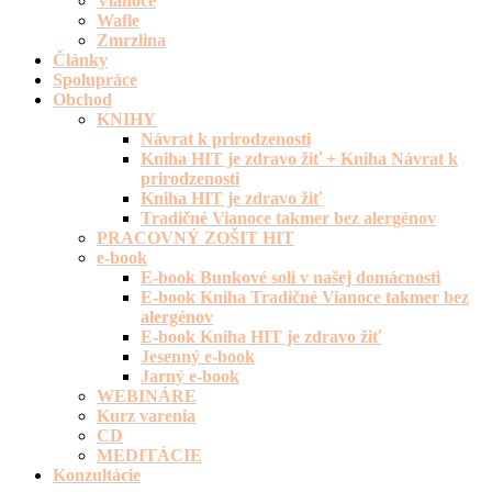
Vianoce
Wafle
Zmrzlina
Články
Spolupráce
Obchod
KNIHY
Návrat k prirodzenosti
Kniha HIT je zdravo žiť + Kniha Návrat k
prirodzenosti
Kniha HIT je zdravo žiť
Tradičné Vianoce takmer bez alergénov
PRACOVNÝ ZOŠIT HIT
e-book
E-book Bunkové soli v našej domácnosti
E-book Kniha Tradičné Vianoce takmer bez
alergénov
E-book Kniha HIT je zdravo žiť
Jesenný e-book
Jarný e-book
WEBINÁRE
Kurz varenia
CD
MEDITÁCIE
Konzultácie