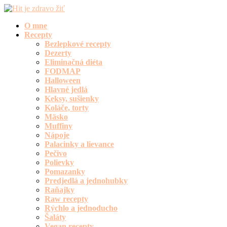
O mne
Recepty
Bezlepkové recepty
Dezerty
Eliminačná diéta
FODMAP
Halloween
Hlavné jedlá
Keksy, sušienky
Koláče, torty
Mäsko
Muffiny
Nápoje
Palacinky a lievance
Pečivo
Polievky
Pomazanky
Predjedlá a jednohubky
Raňajky
Raw recepty
Rýchlo a jednoducho
Šaláty
Vegan recepty