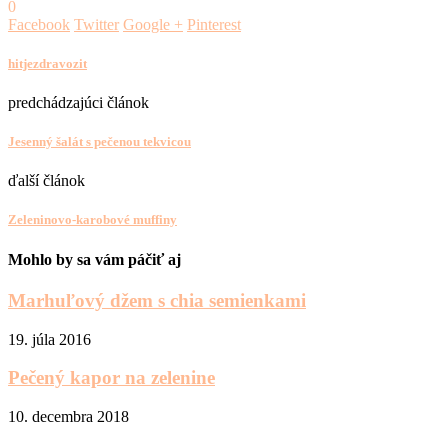
0
Facebook
Twitter
Google +
Pinterest
hitjezdravozit
predchádzajúci článok
Jesenný šalát s pečenou tekvicou
ďalší článok
Zeleninovo-karobové muffiny
Mohlo by sa vám páčiť aj
Marhuľový džem s chia semienkami
19. júla 2016
Pečený kapor na zelenine
10. decembra 2018