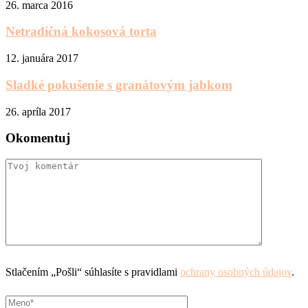
26. marca 2016
Netradičná kokosová torta
12. januára 2017
Sladké pokušenie s granátovým jabkom
26. apríla 2017
Okomentuj
Stlačením „Pošli“ súhlasíte s pravidlami
ochrany osobných údajov
.