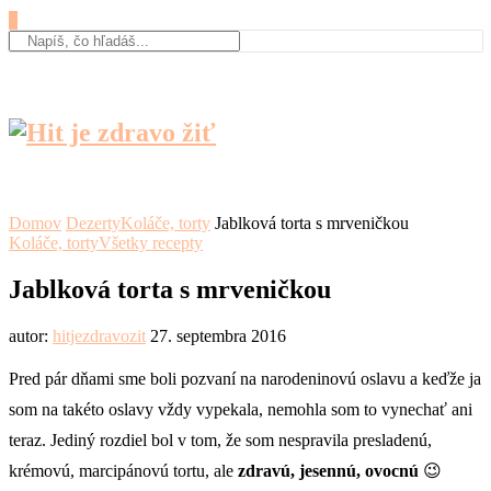
0
Domov
Dezerty
Koláče, torty
Jablková torta s mrveničkou
Koláče, torty
Všetky recepty
Jablková torta s mrveničkou
autor:
hitjezdravozit
27. septembra 2016
Pred pár dňami sme boli pozvaní na narodeninovú oslavu a keďže ja
som na takéto oslavy vždy vypekala, nemohla som to vynechať ani
teraz. Jediný rozdiel bol v tom, že som nespravila presladenú,
krémovú, marcipánovú tortu, ale
zdravú, jesennú, ovocnú
😉