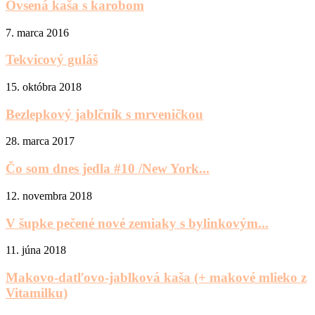
Ovsená kaša s karobom
7. marca 2016
Tekvicový guláš
15. októbra 2018
Bezlepkový jablčník s mrveničkou
28. marca 2017
Čo som dnes jedla #10 /New York...
12. novembra 2018
V šupke pečené nové zemiaky s bylinkovým...
11. júna 2018
Makovo-datľovo-jablková kaša (+ makové mlieko z
Vitamilku)