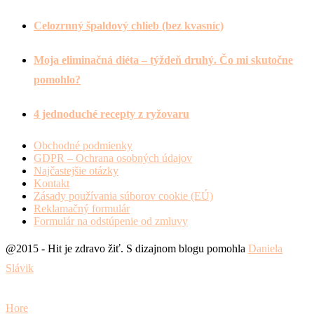
Celozrnný špaldový chlieb (bez kvasníc)
Moja eliminačná diéta – týždeň druhý. Čo mi skutočne
pomohlo?
4 jednoduché recepty z ryžovaru
Obchodné podmienky
GDPR – Ochrana osobných údajov
Najčastejšie otázky
Kontakt
Zásady používania súborov cookie (EÚ)
Reklamačný formulár
Formulár na odstúpenie od zmluvy
@2015 - Hit je zdravo žiť. S dizajnom blogu pomohla
Daniela
Slávik
Hore