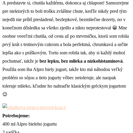
A predstavte si, chutila každému, dokonca aj chlapom! Samozrejme
pre niektorých to boli trošku zvláštne chute, keďže nikdy pred tým
nejedli nie príliš presladené, bezlepkové, bezmliečne dezerty, no v
konečnom dôsledku sa všetko zjedlo a nikto neprotestoval 😀 Mne
osobne veeeľmi chutila, od cesta až po mrveničku, ktorú som robila
prvý krát s trstinovým cukrom a bola perfektná, chrumkavá a určite
lepšia ako s práškovým. Tortu som robila tak, aby si každý mohol
pochutnať, takže je
bez lepku, bez mlieka a nízkohistamínová
.
Použila som iba Alpro biely jogurt, takže kto má náhodou veľký
problém so sójou a tieto jogurty vôbec netoleruje, ale naopak
toleruje mlieko, kľudne ho nahraďte klasickým gréckym jogurtom
😉
Potrebujeme:
400 ml Alpro bieleho jogurtu
2 vajíčka