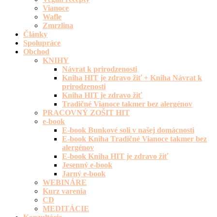
Vianoce
Wafle
Zmrzlina
Články
Spolupráce
Obchod
KNIHY
Návrat k prirodzenosti
Kniha HIT je zdravo žiť + Kniha Návrat k
prirodzenosti
Kniha HIT je zdravo žiť
Tradičné Vianoce takmer bez alergénov
PRACOVNÝ ZOŠIT HIT
e-book
E-book Bunkové soli v našej domácnosti
E-book Kniha Tradičné Vianoce takmer bez
alergénov
E-book Kniha HIT je zdravo žiť
Jesenný e-book
Jarný e-book
WEBINÁRE
Kurz varenia
CD
MEDITÁCIE