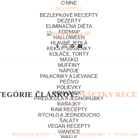
O MNE
RECEPTY
BEZLEPKOVÉ RECEPTY
DEZERTY
ELIMINAČNÁ DIÉTA
FODMAP
HALLOWEEN
HLAVNÉ JEDLÁ
KEKSY, SUŠIENKY
KOLÁČE, TORTY
MÄSKO
MUFFINY
NÁPOJE
PALACINKY A LIEVANCE
PEČIVO
POLIEVKY
POMAZANKY
TEGÓRIE ČLÁNKOV
VŠETKY RECE
PREDJEDLÁ A JEDNOHUBKY
RAŇAJKY
RAW RECEPTY
RÝCHLO A JEDNODUCHO
epty chronologicky zoradené. Ak vás ale zaujíma nejaký konkrét
ŠALÁTY
VEGAN RECEPTY
VIANOCE
BEZLEPKOVÉ RECEPTY
PREDJEDLÁ A JEDNOHUBKY
RÝCHLO A J
WAFLE