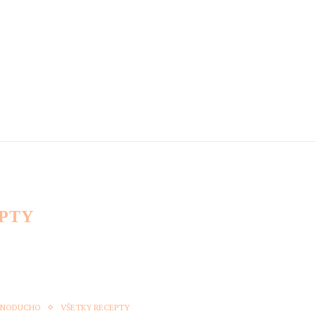
PTY
ny, nájdite si kategóriu, do ktorej spadá.
EDNODUCHO
VŠETKY RECEPTY