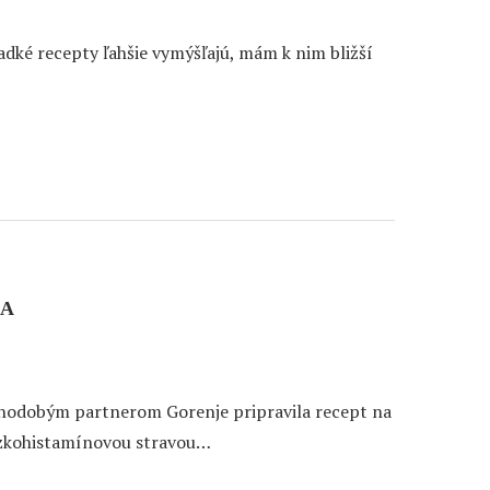
adké recepty ľahšie vymýšľajú, mám k nim bližší
KA
 dlhodobým partnerom Gorenje pripravila recept na
nízkohistamínovou stravou…