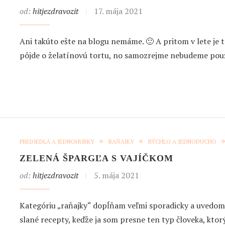
od:
hitjezdravozit
17. mája 2021
Ani takúto ešte na blogu nemáme. 🙂 A pritom v lete je t
pôjde o želatínovú tortu, no samozrejme nebudeme pou
PREDJEDLÁ A JEDNOHUBKY
RAŇAJKY
RÝCHLO A JEDNODUCHO
ZELENÁ ŠPARGĽA S VAJÍČKOM
od:
hitjezdravozit
5. mája 2021
Kategóriu „raňajky“ dopĺňam veľmi sporadicky a uvedomi
slané recepty, keďže ja som presne ten typ človeka, ktor