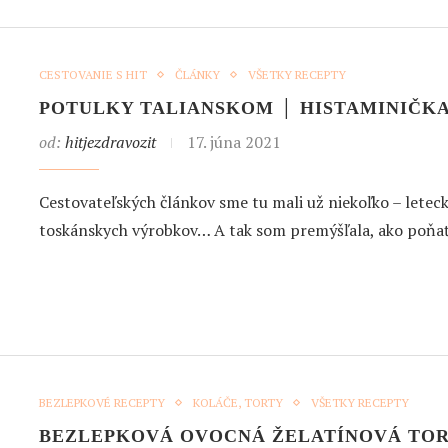
CESTOVANIE S HIT
ČLÁNKY
VŠETKY RECEPTY
POTULKY TALIANSKOM │ HISTAMINIČKA
od:
hitjezdravozit
17. júna 2021
Cestovateľských článkov sme tu mali už niekoľko – leteck
toskánskych výrobkov… A tak som premýšľala, ako poňa
BEZLEPKOVÉ RECEPTY
KOLÁČE, TORTY
VŠETKY RECEPTY
BEZLEPKOVÁ OVOCNÁ ŽELATÍNOVÁ TO