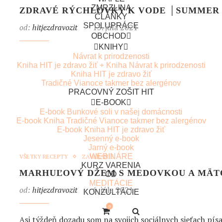
ZMRZLINA
ZDRAVÉ RÝCHLOVKY K VODE │SUMMER
ČLÁNKY
SPOLUPRÁCE
od:
hitjezdravozit
13. júla 2021
OBCHOD
KNIHY
Mnohokrát sa ma histaminici pýtajú, čo si robievam so seb
Návrat k prirodzenosti
Kniha HIT je zdravo žiť + Kniha Návrat k prirodzenosti
chcem urobiť piknik v prírode alebo keď cestujem. Myslí
Kniha HIT je zdravo žiť
Tradičné Vianoce takmer bez alergénov
PRACOVNÝ ZOŠIT HIT
E-BOOK
E-book Bunkové soli v našej domácnosti
E-book Kniha Tradičné Vianoce takmer bez alergénov
E-book Kniha HIT je zdravo žiť
Jesenný e-book
Jarný e-book
WEBINÁRE
VŠETKY RECEPTY
ZAVÁRANIE
KURZ VARENIA
MARHUĽOVÝ DŽEM S MEDOVKOU A MÄT
CD
MEDITÁCIE
od:
hitjezdravozit
6. júla 2021
KONZULTÁCIE
0
Asi týždeň dozadu som na svojich sociálnych sieťach pí