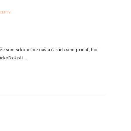
ECEPTY
e som si konečne našla čas ich sem pridať, hoc
niekoľkokrát.…