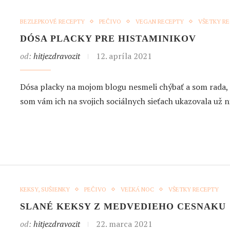
BEZLEPKOVÉ RECEPTY
PEČIVO
VEGAN RECEPTY
VŠETKY R
DÓSA PLACKY PRE HISTAMINIKOV
od:
hitjezdravozit
12. apríla 2021
Dósa placky na mojom blogu nesmeli chýbať a som rada, ž
som vám ich na svojich sociálnych sieťach ukazovala už 
KEKSY, SUŠIENKY
PEČIVO
VEĽKÁ NOC
VŠETKY RECEPTY
SLANÉ KEKSY Z MEDVEDIEHO CESNAKU
od:
hitjezdravozit
22. marca 2021