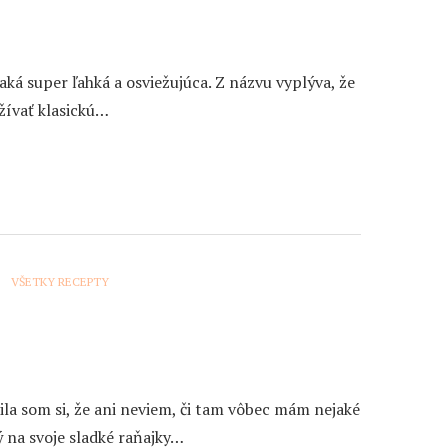
aká super ľahká a osviežujúca. Z názvu vyplýva, že
žívať klasickú…
VŠETKY RECEPTY
la som si, že ani neviem, či tam vôbec mám nejaké
ý na svoje sladké raňajky…