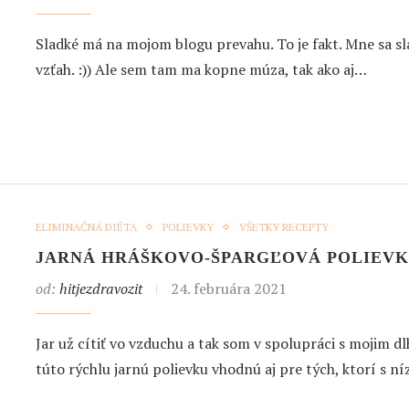
Sladké má na mojom blogu prevahu. To je fakt. Mne sa sl
vzťah. :)) Ale sem tam ma kopne múza, tak ako aj…
ELIMINAČNÁ DIÉTA
POLIEVKY
VŠETKY RECEPTY
JARNÁ HRÁŠKOVO-ŠPARGĽOVÁ POLIEV
od:
hitjezdravozit
24. februára 2021
Jar už cítiť vo vzduchu a tak som v spolupráci s mojim
túto rýchlu jarnú polievku vhodnú aj pre tých, ktorí s 