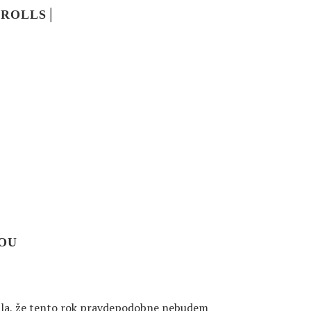
 ROLLS│
ou, ak idem napríklad k vode, na výlet, ak si
m si, že…
OU
sala, že tento rok pravdepodobne nebudem